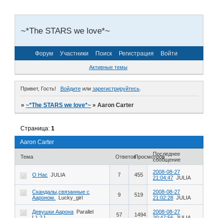
~*The STARS we love*~
Форум
Участники
Поиск
Регистрация
Войти
Активные темы
Привет, Гость!
Войдите
или
зарегистрируйтесь
.
»
~*The STARS we love*~
»
Aaron Carter
Страница:
1
Aaron Carter
Последнее
Тема
Ответов
Просмотров
сообщение
2008-08-27
О Нас
JULIA
7
455
21:04:47
JULIA
Скандалы,связанные с
2008-08-27
9
519
Аароном.
Lucky_girl
21:02:28
JULIA
Девушки Аарона
Parallel
2008-08-27
57
1494
[
1
2
]
20:47:56
JULIA