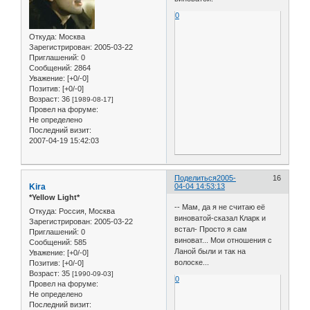
0
Откуда:
Москва
Зарегистрирован
: 2005-03-22
Приглашений:
0
Сообщений:
2864
Уважение:
[+0/-0]
Позитив:
[+0/-0]
Возраст:
36
[1989-08-17]
Провел на форуме:
Не определено
Последний визит:
2007-04-19 15:42:03
Поделиться
2005-
16
Kira
04-04 14:53:13
*Yellow Light*
-- Мам, да я не считаю её
Откуда:
Россия, Москва
виноватой-сказал Кларк и
Зарегистрирован
: 2005-03-22
встал- Просто я сам
Приглашений:
0
виноват... Мои отношения с
Сообщений:
585
Ланой были и так на
Уважение:
[+0/-0]
волоске...
Позитив:
[+0/-0]
Возраст:
35
[1990-09-03]
0
Провел на форуме:
Не определено
Последний визит: