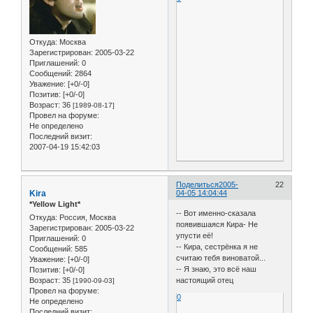
Откуда:
Москва
Зарегистрирован
: 2005-03-22
Приглашений:
0
Сообщений:
2864
Уважение:
[+0/-0]
Позитив:
[+0/-0]
Возраст:
36
[1989-08-17]
Провел на форуме:
Не определено
Последний визит:
2007-04-19 15:42:03
Поделиться
2005-
22
Kira
04-05 14:04:44
*Yellow Light*
-- Вот именно-сказала
Откуда:
Россия, Москва
появившаяся Кира- Не
Зарегистрирован
: 2005-03-22
упусти её!
Приглашений:
0
-- Кира, сестрёнка я не
Сообщений:
585
считаю тебя виноватой...
Уважение:
[+0/-0]
-- Я знаю, это всё наш
Позитив:
[+0/-0]
Возраст:
35
настоящий отец
[1990-09-03]
Провел на форуме:
0
Не определено
Последний визит: