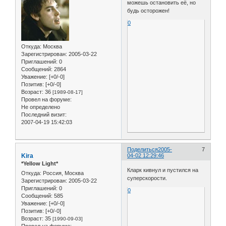
можешь остановить её, но
будь осторожен!
0
Откуда:
Москва
Зарегистрирован
: 2005-03-22
Приглашений:
0
Сообщений:
2864
Уважение:
[+0/-0]
Позитив:
[+0/-0]
Возраст:
36
[1989-08-17]
Провел на форуме:
Не определено
Последний визит:
2007-04-19 15:42:03
Поделиться
2005-
7
Kira
04-02 12:29:46
*Yellow Light*
Кларк кивнул и пустился на
Откуда:
Россия, Москва
суперскорости.
Зарегистрирован
: 2005-03-22
Приглашений:
0
0
Сообщений:
585
Уважение:
[+0/-0]
Позитив:
[+0/-0]
Возраст:
35
[1990-09-03]