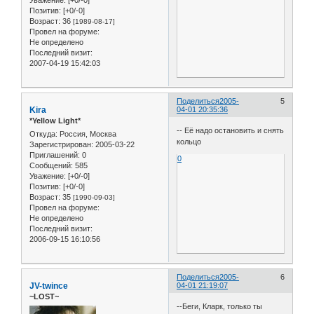
Уважение:
[+0/-0]
Позитив:
[+0/-0]
Возраст:
36
[1989-08-17]
Провел на форуме:
Не определено
Последний визит:
2007-04-19 15:42:03
Поделиться
2005-
5
Kira
04-01 20:35:36
*Yellow Light*
-- Её надо остановить и снять
Откуда:
Россия, Москва
кольцо
Зарегистрирован
: 2005-03-22
Приглашений:
0
0
Сообщений:
585
Уважение:
[+0/-0]
Позитив:
[+0/-0]
Возраст:
35
[1990-09-03]
Провел на форуме:
Не определено
Последний визит:
2006-09-15 16:10:56
Поделиться
2005-
6
JV-twince
04-01 21:19:07
~LOST~
--Беги, Кларк, только ты