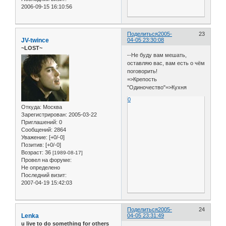
2006-09-15 16:10:56
Поделиться
2005-
23
JV-twince
04-05 23:30:08
~LOST~
--Не буду вам мешать,
оставляю вас, вам есть о чём
поговорить!
=>Крепость
"Одиночество"=>Кухня
0
Откуда:
Москва
Зарегистрирован
: 2005-03-22
Приглашений:
0
Сообщений:
2864
Уважение:
[+0/-0]
Позитив:
[+0/-0]
Возраст:
36
[1989-08-17]
Провел на форуме:
Не определено
Последний визит:
2007-04-19 15:42:03
Поделиться
2005-
24
Lenka
04-05 23:31:49
u live to do something for others