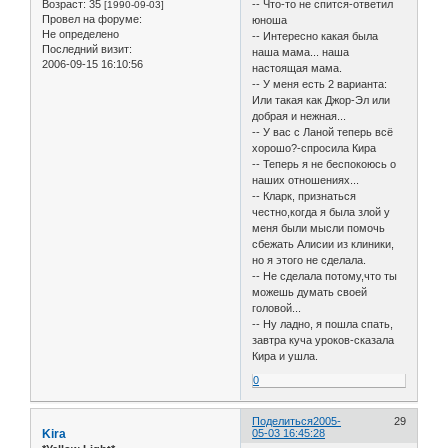
Возраст:
35
-- Что-то не спится-ответил
[1990-09-03]
Провел на форуме:
юноша
Не определено
-- Интересно какая была
Последний визит:
наша мама... наша
2006-09-15 16:10:56
настоящая мама.
-- У меня есть 2 варианта:
Или такая как Джор-Эл или
добрая и нежная...
-- У вас с Ланой теперь всё
хорошо?-спросила Кира
-- Теперь я не беспокоюсь о
наших отношениях...
-- Кларк, признаться
честно,когда я была злой у
меня были мысли помочь
сбежать Алисии из клиники,
но я этого не сделала.
-- Не сделала потому,что ты
можешь думать своей
головой...
-- Ну ладно, я пошла спать,
завтра куча уроков-сказала
Кира и ушла.
0
Поделиться
2005-
29
Kira
05-03 16:45:28