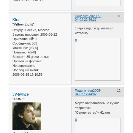
Поделиться
2005-
11
Kira
04-02 21:36:27
*Yellow Light*
Кларк сидел и дочитывал
Откуда:
Россия, Москва
историю.
Зарегистрирован
: 2005-03-22
Приглашений:
0
0
Сообщений:
585
Уважение:
[+0/-0]
Позитив:
[+0/-0]
Возраст:
35
[1990-09-03]
Провел на форуме:
Не определено
Последний визит:
2006-09-15 16:10:56
Поделиться
2005-
12
JV-twince
04-03 12:44:02
~LOST~
Марта направилась на кухню
=>Крепость
"Одиночество"=>Кухня
0