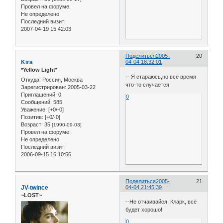
Провел на форуме:
Не определено
Последний визит:
2007-04-19 15:42:03
Поделиться
2005-
20
Kira
04-04 18:32:01
*Yellow Light*
-- Я стараюсь,но всё время
Откуда:
Россия, Москва
что-то случается
Зарегистрирован
: 2005-03-22
Приглашений:
0
0
Сообщений:
585
Уважение:
[+0/-0]
Позитив:
[+0/-0]
Возраст:
35
[1990-09-03]
Провел на форуме:
Не определено
Последний визит:
2006-09-15 16:10:56
Поделиться
2005-
21
JV-twince
04-04 21:45:39
~LOST~
--Не отчаивайся, Кларк, всё
будет хорошо!
0