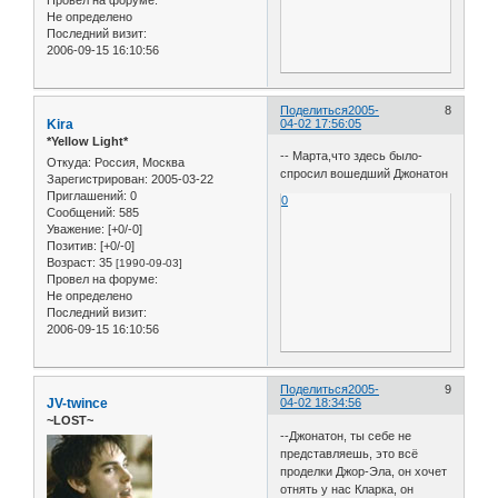
Провел на форуме:
Не определено
Последний визит:
2006-09-15 16:10:56
Поделиться
2005-
8
Kira
04-02 17:56:05
*Yellow Light*
-- Марта,что здесь было-
Откуда:
Россия, Москва
спросил вошедший Джонатон
Зарегистрирован
: 2005-03-22
Приглашений:
0
0
Сообщений:
585
Уважение:
[+0/-0]
Позитив:
[+0/-0]
Возраст:
35
[1990-09-03]
Провел на форуме:
Не определено
Последний визит:
2006-09-15 16:10:56
Поделиться
2005-
9
JV-twince
04-02 18:34:56
~LOST~
--Джонатон, ты себе не
представляешь, это всё
проделки Джор-Эла, он хочет
отнять у нас Кларка, он