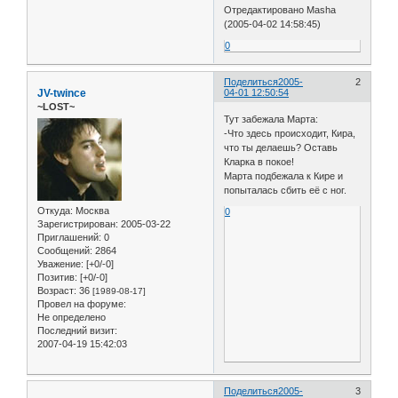
Отредактировано Masha
(2005-04-02 14:58:45)
0
Поделиться
2005-
2
JV-twince
04-01 12:50:54
~LOST~
Тут забежала Марта:
-Что здесь происходит, Кира,
что ты делаешь? Оставь
Кларка в покое!
Марта подбежала к Кире и
попыталась сбить её с ног.
Откуда:
Москва
0
Зарегистрирован
: 2005-03-22
Приглашений:
0
Сообщений:
2864
Уважение:
[+0/-0]
Позитив:
[+0/-0]
Возраст:
36
[1989-08-17]
Провел на форуме:
Не определено
Последний визит:
2007-04-19 15:42:03
Поделиться
2005-
3