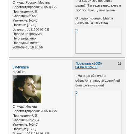
-- И как ей это обьснить
Откуда:
Россия, Москва
мама? Ты ведь знаешь,что я
Зарегистрирован
: 2005-03-22
люблю Лану... Даже очень...
Приглашений:
0
Сообщений:
585
Отредактировано Masha
Уважение:
[+0/-0]
(2005-04-04 18:21:34)
Позитив:
[+0/-0]
Возраст:
35
[1990-09-03]
0
Провел на форуме:
Не определено
Последний визит:
2006-09-15 16:10:56
Поделиться
2005-
19
JV-twince
04-04 18:26:36
~LOST~
--Не надо ей ничего
объяснять, просто уделяй ей
больше внимания!
0
Откуда:
Москва
Зарегистрирован
: 2005-03-22
Приглашений:
0
Сообщений:
2864
Уважение:
[+0/-0]
Позитив:
[+0/-0]
Возраст:
36
[1989-08-17]