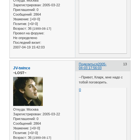
Откуда:
Москва
Зарегистрирован
: 2005-03-22
Приглашений:
0
Сообщений:
2864
Уважение:
[+0/-0]
Позитив:
[+0/-0]
Возраст:
36
[1989-08-17]
Провел на форуме:
Не определено
Последний визит:
2007-04-19 15:42:03
Поделиться
2005-
13
JV-twince
04-03 17:56:03
~LOST~
--Привет, Кларк, мне надо с
тобой поговорить.
0
Откуда:
Москва
Зарегистрирован
: 2005-03-22
Приглашений:
0
Сообщений:
2864
Уважение:
[+0/-0]
Позитив:
[+0/-0]
Возраст:
36
[1989-08-17]