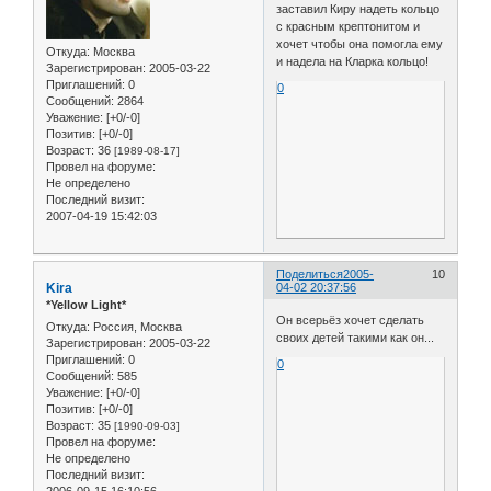
заставил Киру надеть кольцо
с красным крептонитом и
хочет чтобы она помогла ему
Откуда:
Москва
и надела на Кларка кольцо!
Зарегистрирован
: 2005-03-22
Приглашений:
0
0
Сообщений:
2864
Уважение:
[+0/-0]
Позитив:
[+0/-0]
Возраст:
36
[1989-08-17]
Провел на форуме:
Не определено
Последний визит:
2007-04-19 15:42:03
Поделиться
2005-
10
Kira
04-02 20:37:56
*Yellow Light*
Он всерьёз хочет сделать
Откуда:
Россия, Москва
своих детей такими как он...
Зарегистрирован
: 2005-03-22
Приглашений:
0
0
Сообщений:
585
Уважение:
[+0/-0]
Позитив:
[+0/-0]
Возраст:
35
[1990-09-03]
Провел на форуме:
Не определено
Последний визит:
2006-09-15 16:10:56