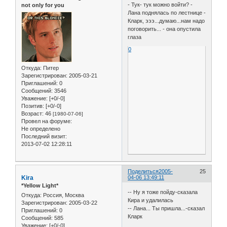
- Тук- тук можно войти? -
not only for you
Лана поднялась по лестнице -
Кларк, эээ...думаю...нам надо
поговорить... - она опустила
глаза
0
Откуда:
Питер
Зарегистрирован
: 2005-03-21
Приглашений:
0
Сообщений:
3546
Уважение:
[+0/-0]
Позитив:
[+0/-0]
Возраст:
46
[1980-07-06]
Провел на форуме:
Не определено
Последний визит:
2013-07-02 12:28:11
Поделиться
2005-
25
Kira
04-06 13:49:11
*Yellow Light*
-- Ну я тоже пойду-сказала
Откуда:
Россия, Москва
Кира и удалилась
Зарегистрирован
: 2005-03-22
-- Лана... Ты пришла...-сказал
Приглашений:
0
Кларк
Сообщений:
585
Уважение:
[+0/-0]