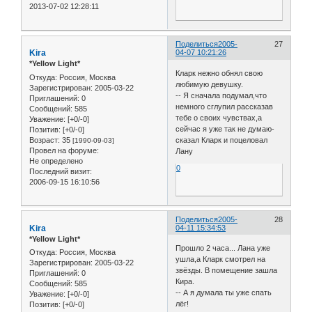
2013-07-02 12:28:11
Поделиться
2005-
27
Kira
04-07 10:21:26
*Yellow Light*
Кларк нежно обнял свою
Откуда:
Россия, Москва
любимую девушку.
Зарегистрирован
: 2005-03-22
-- Я сначала подумал,что
Приглашений:
0
немного сглупил рассказав
Сообщений:
585
тебе о своих чувствах,а
Уважение:
[+0/-0]
сейчас я уже так не думаю-
Позитив:
[+0/-0]
Возраст:
35
сказал Кларк и поцеловал
[1990-09-03]
Провел на форуме:
Лану
Не определено
0
Последний визит:
2006-09-15 16:10:56
Поделиться
2005-
28
Kira
04-11 15:34:53
*Yellow Light*
Прошло 2 часа... Лана уже
Откуда:
Россия, Москва
ушла,а Кларк смотрел на
Зарегистрирован
: 2005-03-22
звёзды. В помещение зашла
Приглашений:
0
Кира.
Сообщений:
585
-- А я думала ты уже спать
Уважение:
[+0/-0]
лёг!
Позитив:
[+0/-0]