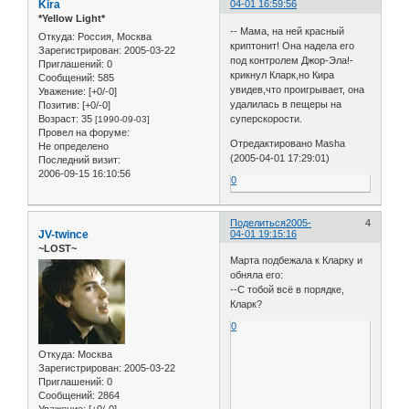
Kira
04-01 16:59:56
*Yellow Light*
-- Мама, на ней красный
Откуда:
Россия, Москва
криптонит! Она надела его
Зарегистрирован
: 2005-03-22
под контролем Джор-Эла!-
Приглашений:
0
крикнул Кларк,но Кира
Сообщений:
585
увидев,что проигрывает, она
Уважение:
[+0/-0]
удалилась в пещеры на
Позитив:
[+0/-0]
Возраст:
35
суперскорости.
[1990-09-03]
Провел на форуме:
Отредактировано Masha
Не определено
(2005-04-01 17:29:01)
Последний визит:
2006-09-15 16:10:56
0
Поделиться
2005-
4
JV-twince
04-01 19:15:16
~LOST~
Марта подбежала к Кларку и
обняла его:
--С тобой всё в порядке,
Кларк?
0
Откуда:
Москва
Зарегистрирован
: 2005-03-22
Приглашений:
0
Сообщений:
2864