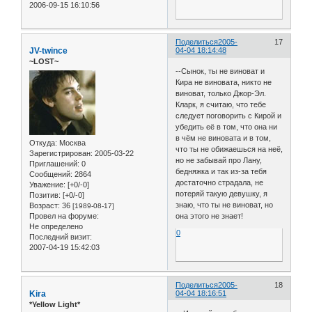
2006-09-15 16:10:56
Поделиться
2005-
17
JV-twince
04-04 18:14:48
~LOST~
--Сынок, ты не виноват и
Кира не виновата, никто не
виноват, только Джор-Эл.
Кларк, я считаю, что тебе
следует поговорить с Кирой и
убедить её в том, что она ни
в чём не виновата и в том,
Откуда:
Москва
что ты не обижаешься на неё,
Зарегистрирован
: 2005-03-22
но не забывай про Лану,
Приглашений:
0
бедняжка и так из-за тебя
Сообщений:
2864
достаточно страдала, не
Уважение:
[+0/-0]
потеряй такую девушку, я
Позитив:
[+0/-0]
знаю, что ты не виноват, но
Возраст:
36
[1989-08-17]
Провел на форуме:
она этого не знает!
Не определено
0
Последний визит:
2007-04-19 15:42:03
Поделиться
2005-
18
Kira
04-04 18:16:51
*Yellow Light*