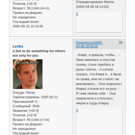
Отредактировано Masha
Позитив:
[+0/-0]
(2005-04-06 16:14:03)
Возраст:
35
[1990-09-03]
Провел на форуме:
0
Не определено
Последний визит:
2006-09-15 16:10:56
Поделиться
2005-
26
Lenka
04-06 18:59:29
u live to do something for others
- Кларк, я пришла, чтобы.... -
not only for you
Лана замялась и опустив
голову, стала теребить в
руках плоток, - я хотела
сказать, что Кларк я... я была
не права, мне не стоило так
реагировать.. -Она подошла к
Кларку и взяла его за руку. -
Откуда:
Питер
Я тоже люблю тебя. - Она
Зарегистрирован
: 2005-03-21
покраснела и уткнулась
Приглашений:
0
лицом в грудь Кларку.
Сообщений:
3546
0
Уважение:
[+0/-0]
Позитив:
[+0/-0]
Возраст:
46
[1980-07-06]
Провел на форуме:
Не определено
Последний визит: