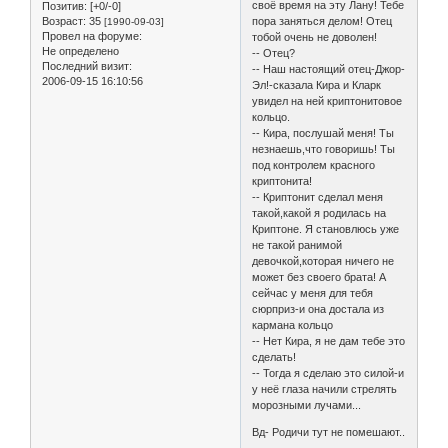
своё время на эту Лану! Тебе
Позитив:
[+0/-0]
Возраст:
35
пора заняться делом! Отец
[1990-09-03]
Провел на форуме:
тобой очень не доволен!
Не определено
-- Отец?
Последний визит:
-- Наш настоящий отец-Джор-
2006-09-15 16:10:56
Эл!-сказала Кира и Кларк
увидел на ней криптонитовое
кольцо.
-- Кира, послушай меня! Ты
незнаешь,что говоришь! Ты
под контролем красного
криптонита!
-- Криптонит сделал меня
такой,какой я родилась на
Криптоне. Я становлюсь уже
не такой ранимой
девочкой,которая ничего не
может без своего брата! А
сейчас у меня для тебя
сюрприз-и она достала из
кармана кольцо
-- Нет Кира, я не дам тебе это
сделать!
-- Тогда я сделаю это силой-и
у неё глаза начили стрелять
морозными лучами...
Вд- Родичи тут не помешают..