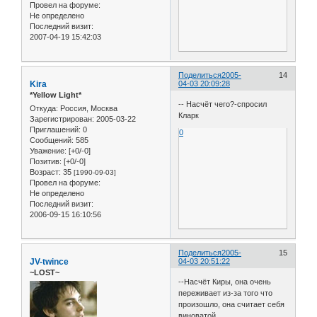
Провел на форуме:
Не определено
Последний визит:
2007-04-19 15:42:03
Поделиться
2005-
14
Kira
04-03 20:09:28
*Yellow Light*
-- Насчёт чего?-спросил
Откуда:
Россия, Москва
Кларк
Зарегистрирован
: 2005-03-22
Приглашений:
0
0
Сообщений:
585
Уважение:
[+0/-0]
Позитив:
[+0/-0]
Возраст:
35
[1990-09-03]
Провел на форуме:
Не определено
Последний визит:
2006-09-15 16:10:56
Поделиться
2005-
15
JV-twince
04-03 20:51:22
~LOST~
--Насчёт Киры, она очень
переживает из-за того что
произошло, она считает себя
виноватой.