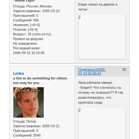
*Yellow Light*
Кларк лежал на диване и
Откуда:
Россия, Москва
читал
Зарегистрирован
: 2005-03-22
Приглашений:
0
0
Сообщений:
585
Уважение:
[+0/-0]
Позитив:
[+0/-0]
Возраст:
35
[1990-09-03]
Провел на форуме:
Не определено
Последний визит:
2006-09-15 16:10:56
Поделиться
2005-
30
Lenka
07-13 02:56:43
u live to do something for others
Лана вбежала наверх
not only for you
- Кларк!!! Что случилось ты
почему не позвонил?? Я так
разволновалась, что
приехала сюда.
0
Откуда:
Питер
Зарегистрирован
: 2005-03-21
Приглашений:
0
Сообщений:
3546