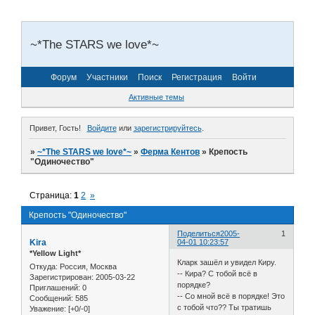
~*The STARS we love*~
Форум
Участники
Поиск
Регистрация
Войти
Активные темы
Привет, Гость!
Войдите
или
зарегистрируйтесь
.
»
~*The STARS we love*~
»
Ферма Кентов
»
Крепость
"Одиночество"
Страница:
1
2
»
Крепость "Одиночество"
Поделиться
2005-
1
Kira
04-01 10:23:57
*Yellow Light*
Кларк зашёл и увидел Киру.
Откуда:
Россия, Москва
-- Кира? С тобой всё в
Зарегистрирован
: 2005-03-22
порядке?
Приглашений:
0
-- Со мной всё в порядке! Это
Сообщений:
585
с тобой что?? Ты тратишь
Уважение:
[+0/-0]