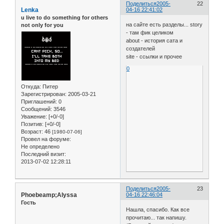
Поделиться
2005-
22
Lenka
04-16 22:41:02
u live to do something for others
на сайте есть разделы... story
not only for you
- там фик целиком
about - история сата и
создателей
site - ссылки и прочее
0
Откуда:
Питер
Зарегистрирован
: 2005-03-21
Приглашений:
0
Сообщений:
3546
Уважение:
[+0/-0]
Позитив:
[+0/-0]
Возраст:
46
[1980-07-06]
Провел на форуме:
Не определено
Последний визит:
2013-07-02 12:28:11
Поделиться
2005-
23
Phoebeamp;Alyssa
04-16 22:46:04
Гость
Нашла, спасибо. Как все
прочитаю... так напишу.