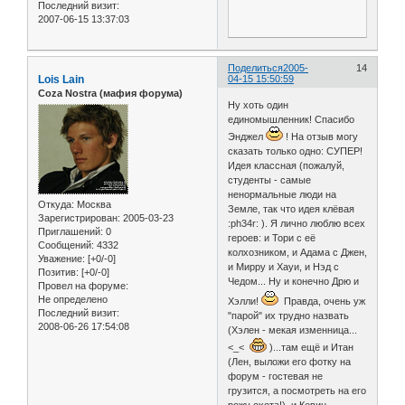
Последний визит:
2007-06-15 13:37:03
Поделиться
2005-
14
Lois Lain
04-15 15:50:59
Coza Nostra (мафия форума)
Ну хоть один
единомышленник! Спасибо
Энджел
! На отзыв могу
сказать только одно: СУПЕР!
Идея классная (пожалуй,
студенты - самые
ненормальные люди на
Откуда:
Москва
Земле, так что идея клёвая
Зарегистрирован
: 2005-03-23
:ph34r: ). Я лично люблю всех
Приглашений:
0
героев: и Тори с её
Сообщений:
4332
колхозником, и Адама с Джен,
Уважение:
[+0/-0]
и Мирру и Хауи, и Нэд с
Позитив:
[+0/-0]
Чедом... Ну и конечно Дрю и
Провел на форуме:
Не определено
Хэлли!
Правда, очень уж
Последний визит:
"парой" их трудно назвать
2008-06-26 17:54:08
(Хэлен - мекая изменница...
<_<
)...там ещё и Итан
(Лен, выложи его фотку на
форум - гостевая не
грузится, а посмотреть на его