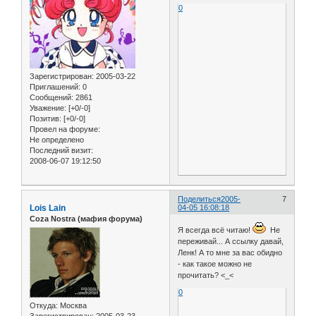
0
Зарегистрирован
: 2005-03-22
Приглашений:
0
Сообщений:
2861
Уважение:
[+0/-0]
Позитив:
[+0/-0]
Провел на форуме:
Не определено
Последний визит:
2008-06-07 19:12:50
Поделиться
2005-
7
Lois Lain
04-05 16:08:18
Coza Nostra (мафия форума)
Я всегда всё читаю!
Не
переживай... А ссылку давай,
Ленк! А то мне за вас обидно
- как такое можно не
прочитать? <_<
0
Откуда:
Москва