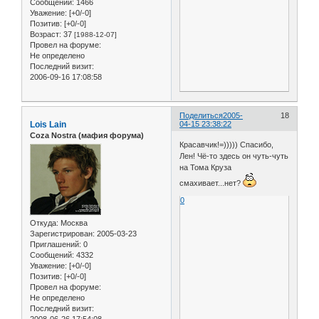
Сообщений:
1466
Уважение:
[+0/-0]
Позитив:
[+0/-0]
Возраст:
37
[1988-12-07]
Провел на форуме:
Не определено
Последний визит:
2006-09-16 17:08:58
Поделиться
2005-
18
Lois Lain
04-15 23:38:22
Coza Nostra (мафия форума)
Красавчик!=))))) Спасибо,
Лен! Чё-то здесь он чуть-чуть
на Тома Круза
смахивает...нет?
0
Откуда:
Москва
Зарегистрирован
: 2005-03-23
Приглашений:
0
Сообщений:
4332
Уважение:
[+0/-0]
Позитив:
[+0/-0]
Провел на форуме:
Не определено
Последний визит: