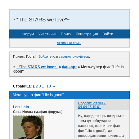
~*The STARS we love*~
Форум
Участники
Поиск
Регистрация
Войти
Активные темы
Привет, Гость!
Войдите
или
зарегистрируйтесь
.
»
~*The STARS we love*~
»
Фан-арт
»
Мега-супер фик "Life is
good"
Страница:
1
2
3
…
10
»
Мега-супер фик "Life is good"
Поделиться
2005-
1
Lois Lain
04-04 15:10:01
Coza Nostra (мафия форума)
Ну, народ, теперь сладенькая
тема для обсуждения:
наверное, все читали фан-
фик "Life is good", где
непосредственно принимала