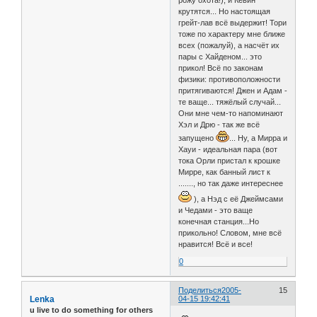
рожу охота!), и Кевин
крутятся... Но настоящая
грейт-лав всё выдержит! Тори
тоже по характеру мне ближе
всех (пожалуй), а насчёт их
пары с Хайденом... это
прикол! Всё по законам
физики: противоположности
притягиваются! Джен и Адам -
те ваще... тяжёлый случай...
Они мне чем-то напоминают
Хэл и Дрю - так же всё
запущено
... Ну, а Мирра и
Хауи - идеальная пара (вот
тока Орли пристал к крошке
Мирре, как банный лист к
......., но так даже интереснее
), а Нэд с её Джеймсами
и Чедами - это ваще
конечная станция...Но
прикольно! Словом, мне всё
нравится! Всё и все!
0
Поделиться
2005-
15
Lenka
04-15 19:42:41
u live to do something for others