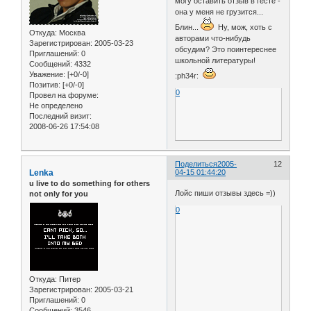
могу оставить отзыв в гесте -
она у меня не грузится...
Блин...
Ну, мож, хоть с
Откуда:
Москва
авторами что-нибудь
Зарегистрирован
: 2005-03-23
обсудим? Это поинтереснее
Приглашений:
0
школьной литературы!
Сообщений:
4332
Уважение:
[+0/-0]
:ph34r:
Позитив:
[+0/-0]
0
Провел на форуме:
Не определено
Последний визит:
2008-06-26 17:54:08
Поделиться
2005-
12
Lenka
04-15 01:44:20
u live to do something for others
Лойс пиши отзывы здесь =))
not only for you
0
Откуда:
Питер
Зарегистрирован
: 2005-03-21
Приглашений:
0
Сообщений:
3546