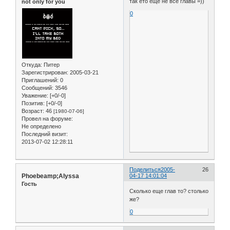
так ето еще не все главы =))
not only for you
0
Откуда:
Питер
Зарегистрирован
: 2005-03-21
Приглашений:
0
Сообщений:
3546
Уважение:
[+0/-0]
Позитив:
[+0/-0]
Возраст:
46
[1980-07-06]
Провел на форуме:
Не определено
Последний визит:
2013-07-02 12:28:11
Поделиться
2005-
26
Phoebeamp;Alyssa
04-17 14:01:04
Гость
Сколько еще глав то? столько
же?
0