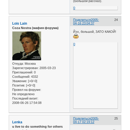
(Большой рассказ).
0
Поделиться
2005-
24
Lois Lain
04-16 23:04:37
Coza Nostra (мафия форума)
Йэх, большой, ЗАТО КАКОЙ!
0
Откуда:
Москва
Зарегистрирован
: 2005-03-23
Приглашений:
0
Сообщений:
4332
Уважение:
[+0/-0]
Позитив:
[+0/-0]
Провел на форуме:
Не определено
Последний визит:
2008-06-26 17:54:08
Поделиться
2005-
25
Lenka
04-17 02:19:12
u live to do something for others