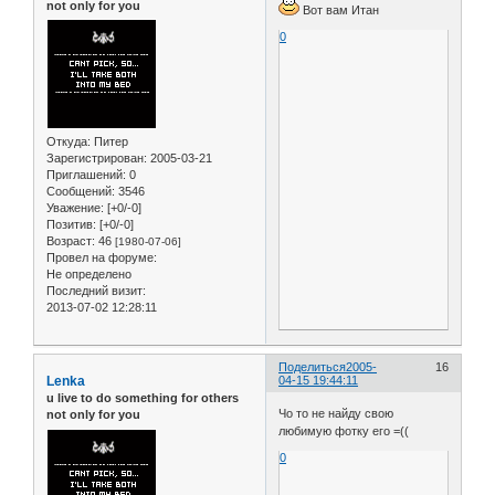
not only for you
Вот вам Итан
0
Откуда:
Питер
Зарегистрирован
: 2005-03-21
Приглашений:
0
Сообщений:
3546
Уважение:
[+0/-0]
Позитив:
[+0/-0]
Возраст:
46
[1980-07-06]
Провел на форуме:
Не определено
Последний визит:
2013-07-02 12:28:11
Поделиться
2005-
16
Lenka
04-15 19:44:11
u live to do something for others
Чо то не найду свою
not only for you
любимую фотку его =((
0