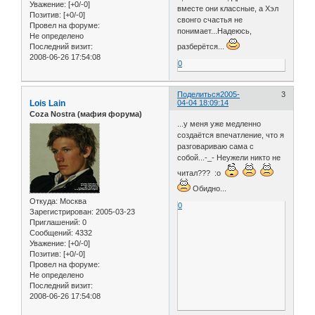
Уважение:
[+0/-0]
вместе они классные, а Хэл
Позитив:
[+0/-0]
свонго счастья не
Провел на форуме:
понимает...Надеюсь,
Не определено
Последний визит:
разберётся...
2008-06-26 17:54:08
0
Поделиться
2005-
3
Lois Lain
04-04 18:09:14
Coza Nostra (мафия форума)
...у меня уже медленно
создаётся впечатление, что я
разговариваю сама с
собой...-_- Неужели никто не
читал??? :o
Обидно...
Откуда:
Москва
0
Зарегистрирован
: 2005-03-23
Приглашений:
0
Сообщений:
4332
Уважение:
[+0/-0]
Позитив:
[+0/-0]
Провел на форуме:
Не определено
Последний визит:
2008-06-26 17:54:08