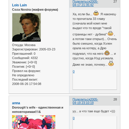
Поделиться
2005-
27
Lois Lain
04-17 21:35:42
Coza Nostra (мафия форума)
Ха, если бы...
Я наконец-
то прочитала 33 главу
(сначала мой комп мне
выдал что-то вроде "такой
страницы нет - дубина"
,
а потом-таки открыл)... Очень
было смешно, когда Хэлен
Откуда:
Москва
орала на котяру, а Дрю
Зарегистрирован
: 2005-03-23
Приглашений:
0
подумал, что на него
... и
Сообщений:
4332
грустно, когда Нэд уезжала.
Уважение:
[+0/-0]
Даже не знаю, почему...
Позитив:
[+0/-0]
Провел на форуме:
0
Не определено
Последний визит:
2008-06-26 17:54:08
Поделиться
2005-
28
anna
04-19 23:10:19
Dorough's wife - единственная и
уу... а что там еще будет =)))
неповторимая!!!&
0