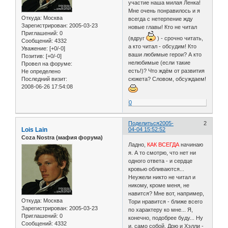
участие наша милая Ленка!
Мне очень понравилось и я
Откуда:
Москва
всегда с нетерпение жду
Зарегистрирован
: 2005-03-23
новые главы! Кто не читал
Приглашений:
0
(вдруг
) - срочно читать,
Сообщений:
4332
а кто читал - обсудим! Кто
Уважение:
[+0/-0]
ваши любимые герои? А кто
Позитив:
[+0/-0]
нелюбимые (если такие
Провел на форуме:
есть!)? Что ждём от развития
Не определено
Последний визит:
сюжета? Словом, обсуждаем!
2008-06-26 17:54:08
0
Поделиться
2005-
2
Lois Lain
04-04 15:52:52
Coza Nostra (мафия форума)
Ладно,
КАК ВСЕГДА
начинаю
я. А то смотрю, что нет ни
одного ответа - и сердце
кровью обливаются...
Неужели никто не читал и
никому, кроме меня, не
навится? Мне вот, например,
Откуда:
Москва
Тори нравится - ближе всего
Зарегистрирован
: 2005-03-23
по характеру ко мне... Я,
Приглашений:
0
конечно, подобрее буду... Ну
Сообщений:
4332
и, само собой, Дрю и Хэлли -