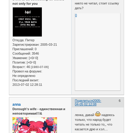
никто не читал, стоит ссылку
not only for you
дать?
0
Откуда:
Питер
Зарегистрирован
: 2005-03-21
Приглашений:
0
Сообщений:
3546
Уважение:
[+0/-0]
Позитив:
[+0/-0]
Возраст:
46
[1980-07-06]
Провел на форуме:
Не определено
Последний визит:
2013-07-02 12:28:11
Поделиться
2005-
6
anna
04-05 02:12:08
Dorough's wife - единственная и
неповторимая!!!&
ленка, давай
надеюсь
только, что народ будет
читать не только то,, что
касается дрю и хэл....