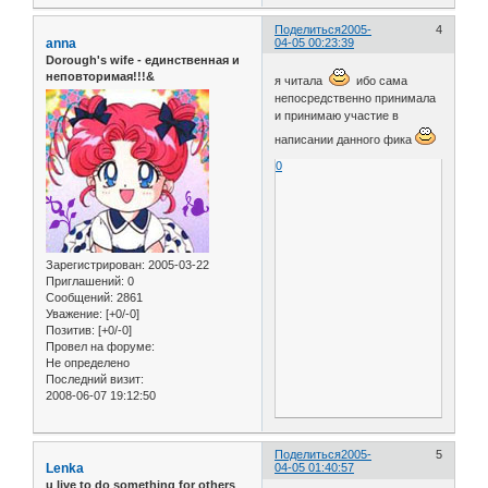
Поделиться
2005-
4
anna
04-05 00:23:39
Dorough's wife - единственная и
неповторимая!!!&
я читала
ибо сама
непосредственно принимала
и принимаю участие в
написании данного фика
0
Зарегистрирован
: 2005-03-22
Приглашений:
0
Сообщений:
2861
Уважение:
[+0/-0]
Позитив:
[+0/-0]
Провел на форуме:
Не определено
Последний визит:
2008-06-07 19:12:50
Поделиться
2005-
5
Lenka
04-05 01:40:57
u live to do something for others