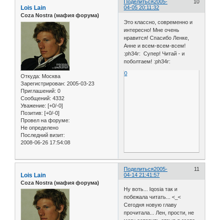
Поделиться
2005-
10
Lois Lain
04-05 20:11:32
Coza Nostra (мафия форума)
Это классно, современно и
интересно! Мне очень
нравится! Спасибо Ленке,
Анне и всем-всем-всем!
:ph34r: Супер! Читай - и
поболтаем! :ph34r:
0
Откуда:
Москва
Зарегистрирован
: 2005-03-23
Приглашений:
0
Сообщений:
4332
Уважение:
[+0/-0]
Позитив:
[+0/-0]
Провел на форуме:
Не определено
Последний визит:
2008-06-26 17:54:08
Поделиться
2005-
11
Lois Lain
04-14 21:41:57
Coza Nostra (мафия форума)
Ну воть... Iqosia так и
побежала читать... <_<
Сегодня новую главу
прочитала... Лен, прости, не