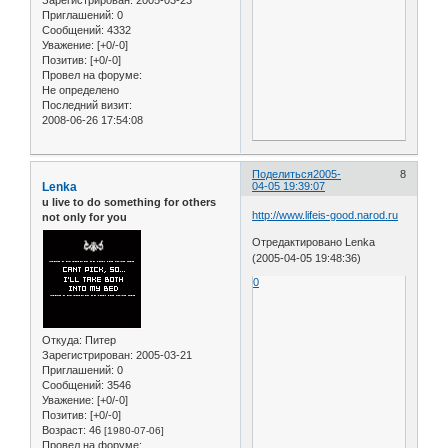
Зарегистрирован
: 2005-03-23
Приглашений:
0
Сообщений:
4332
Уважение:
[+0/-0]
Позитив:
[+0/-0]
Провел на форуме:
Не определено
Последний визит:
2008-06-26 17:54:08
Поделиться
2005-
8
Lenka
04-05 19:39:07
u live to do something for others
http://www.lifeis-good.narod.ru
not only for you
Отредактировано Lenka
(2005-04-05 19:48:36)
0
Откуда:
Питер
Зарегистрирован
: 2005-03-21
Приглашений:
0
Сообщений:
3546
Уважение:
[+0/-0]
Позитив:
[+0/-0]
Возраст:
46
[1980-07-06]
Провел на форуме: