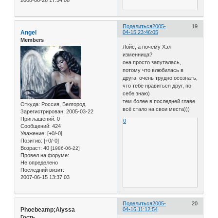
2008-06-26 17:54:08
Поделиться
2005-
19
Angel
04-15 23:46:05
Members
Лойс, а почему Хэл
изменница?
она просто запуталась,
потому что влюбилась в
друга, очень трудно осознать,
что тебе нравиться друг, по
себе знаю)
тем более в последней главе
Откуда:
Россия, Белгород.
всё стало на свои места)))
Зарегистрирован
: 2005-03-22
Приглашений:
0
0
Сообщений:
424
Уважение:
[+0/-0]
Позитив:
[+0/-0]
Возраст:
40
[1986-06-22]
Провел на форуме:
Не определено
Последний визит:
2007-06-15 13:37:03
Поделиться
2005-
20
Phoebeamp;Alyssa
04-16 11:12:54
Гость