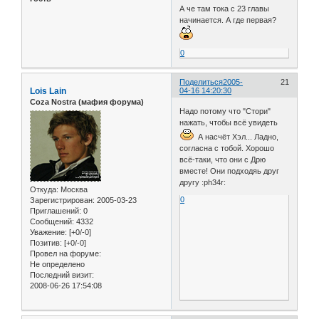
А че там тока с 23 главы
начинается. А где первая?
0
Поделиться
2005-
21
Lois Lain
04-16 14:20:30
Coza Nostra (мафия форума)
Надо потому что "Стори"
нажать, чтобы всё увидеть
А насчёт Хэл... Ладно,
согласна с тобой. Хорошо
всё-таки, что они с Дрю
вместе! Они подходяь друг
другу :ph34r:
Откуда:
Москва
0
Зарегистрирован
: 2005-03-23
Приглашений:
0
Сообщений:
4332
Уважение:
[+0/-0]
Позитив:
[+0/-0]
Провел на форуме:
Не определено
Последний визит:
2008-06-26 17:54:08