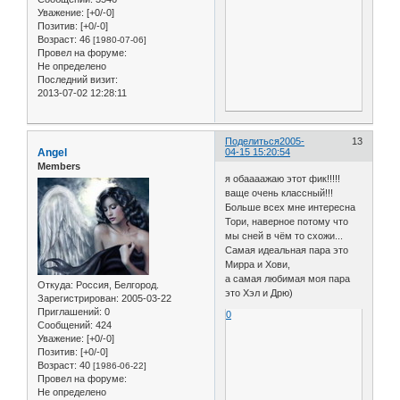
Уважение:
[+0/-0]
Позитив:
[+0/-0]
Возраст:
46
[1980-07-06]
Провел на форуме:
Не определено
Последний визит:
2013-07-02 12:28:11
Поделиться
2005-
13
Angel
04-15 15:20:54
Members
я обаааажаю этот фик!!!!!
ваще очень классный!!!
Больше всех мне интересна
Тори, наверное потому что
мы сней в чём то схожи...
Самая идеальная пара это
Мирра и Хови,
а самая любимая моя пара
Откуда:
Россия, Белгород.
это Хэл и Дрю)
Зарегистрирован
: 2005-03-22
Приглашений:
0
0
Сообщений:
424
Уважение:
[+0/-0]
Позитив:
[+0/-0]
Возраст:
40
[1986-06-22]
Провел на форуме:
Не определено