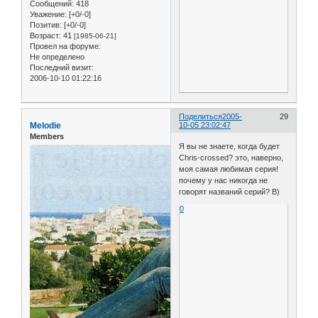
Сообщений:
418
Уважение:
[+0/-0]
Позитив:
[+0/-0]
Возраст:
41
[1985-06-21]
Провел на форуме:
Не определено
Последний визит:
2006-10-10 01:22:16
Поделиться
2005-
29
Melodie
10-05 23:02:47
Members
Я вы не знаете, когда будет
Chris-crossed? это, наверно,
моя самая любимая серия!
почему у нас никогда не
говорят названий серий? B)
0