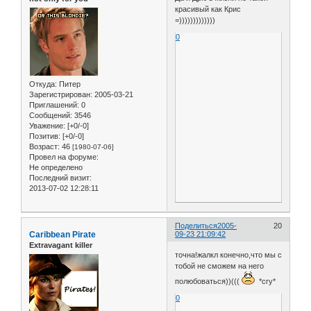
красивый как Крис
=)))))))))))))
0
Откуда:
Питер
Зарегистрирован
: 2005-03-21
Приглашений:
0
Сообщений:
3546
Уважение:
[+0/-0]
Позитив:
[+0/-0]
Возраст:
46
[1980-07-06]
Провел на форуме:
Не определено
Последний визит:
2013-07-02 12:28:11
Поделиться
2005-
20
Caribbean Pirate
09-23 21:09:42
Extravagant killer
точна!жалкл конечно,что мы с
тобой не сможем на него
полюбоваться))(((
*cry*
0