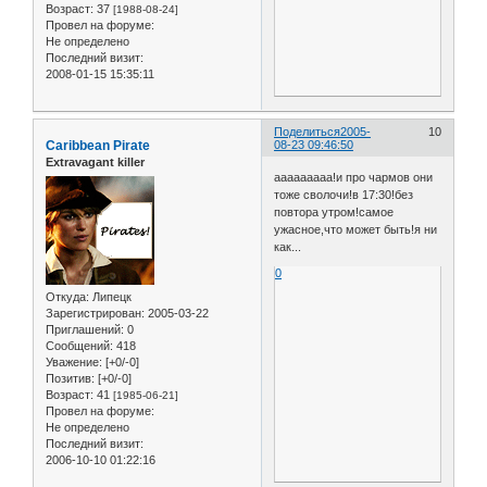
Возраст:
37
[1988-08-24]
Провел на форуме:
Не определено
Последний визит:
2008-01-15 15:35:11
Поделиться
2005-
10
Caribbean Pirate
08-23 09:46:50
Extravagant killer
ааааааааа!и про чармов они
тоже сволочи!в 17:30!без
повтора утром!самое
ужасное,что может быть!я ни
как...
0
Откуда:
Липецк
Зарегистрирован
: 2005-03-22
Приглашений:
0
Сообщений:
418
Уважение:
[+0/-0]
Позитив:
[+0/-0]
Возраст:
41
[1985-06-21]
Провел на форуме:
Не определено
Последний визит:
2006-10-10 01:22:16