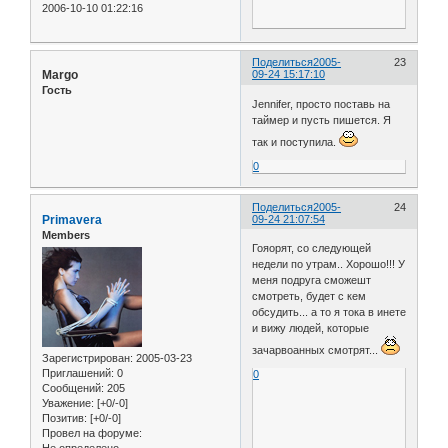
2006-10-10 01:22:16
Поделиться
2005-
23
Margo
09-24 15:17:10
Гость
Jennifer, просто поставь на
таймер и пусть пишется. Я
так и поступила.
0
Поделиться
2005-
24
Primavera
09-24 21:07:54
Members
Гояорят, со следующей
недели по утрам.. Хорошо!!! У
меня подруга сможешт
смотреть, будет с кем
обсудить... а то я тока в инете
и вижу людей, которые
зачарвоанных смотрят...
Зарегистрирован
: 2005-03-23
Приглашений:
0
0
Сообщений:
205
Уважение:
[+0/-0]
Позитив:
[+0/-0]
Провел на форуме: