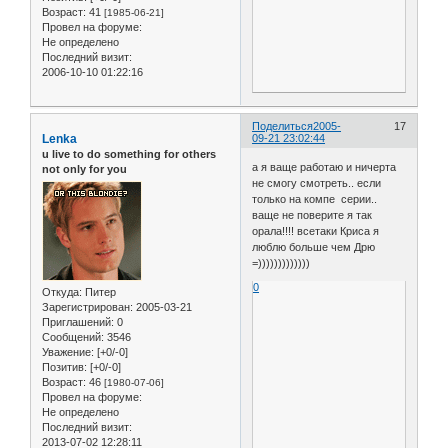
Возраст:
41
[1985-06-21]
Провел на форуме:
Не определено
Последний визит:
2006-10-10 01:22:16
Поделиться
2005-
17
Lenka
09-21 23:02:44
u live to do something for others
а я ваще работаю и ничерта
not only for you
не смогу смотреть.. если
только на компе серии..
ваще не поверите я так
орала!!!! всетаки Криса я
люблю больше чем Дрю
=)))))))))))))
0
Откуда:
Питер
Зарегистрирован
: 2005-03-21
Приглашений:
0
Сообщений:
3546
Уважение:
[+0/-0]
Позитив:
[+0/-0]
Возраст:
46
[1980-07-06]
Провел на форуме:
Не определено
Последний визит:
2013-07-02 12:28:11