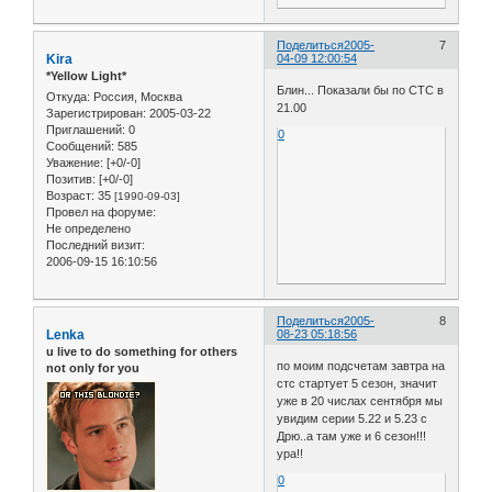
Поделиться
2005-
7
Kira
04-09 12:00:54
*Yellow Light*
Блин... Показали бы по СТС в
Откуда:
Россия, Москва
21.00
Зарегистрирован
: 2005-03-22
Приглашений:
0
0
Сообщений:
585
Уважение:
[+0/-0]
Позитив:
[+0/-0]
Возраст:
35
[1990-09-03]
Провел на форуме:
Не определено
Последний визит:
2006-09-15 16:10:56
Поделиться
2005-
8
Lenka
08-23 05:18:56
u live to do something for others
по моим подсчетам завтра на
not only for you
стс стартует 5 сезон, значит
уже в 20 числах сентября мы
увидим серии 5.22 и 5.23 с
Дрю..а там уже и 6 сезон!!!
ура!!
0