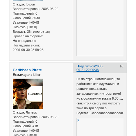
Откуда:
Киров
Зарегистрирован
: 2005-03-22
Приглашений:
0
Сообщений:
3030
Уважение:
[+0/-0]
Позитив:
[+0/-0]
Возраст:
36
[1990-05-16]
Провел на форуме:
Не определено
Последний визит:
2006-09-30 23:59:23
Поделиться
2005-
16
Caribbean Pirate
09-21 22:00:38
Extravagant killer
ни чо страшного!наконец-то
работники стс одумались и
решили показывать
зачарованных и утром тоже!
но к сожалению тока в 9:30....:
(так что я смогу посмотреть
тока по три серии в
Откуда:
Липецк
неделю...жааааааааааааааааааааааааааааалк
Зарегистрирован
: 2005-03-22
0
Приглашений:
0
Сообщений:
418
Уважение:
[+0/-0]
Позитив:
[+0/-0]