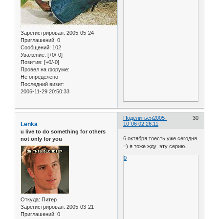
Зарегистрирован
: 2005-05-24
Приглашений:
0
Сообщений:
102
Уважение:
[+0/-0]
Позитив:
[+0/-0]
Провел на форуме:
Не определено
Последний визит:
2006-11-29 20:50:33
Поделиться
2005-
30
Lenka
10-06 02:26:11
u live to do something for others
6 октября тоесть уже сегодня
not only for you
=) я тоже жду эту серию..
0
Откуда:
Питер
Зарегистрирован
: 2005-03-21
Приглашений:
0