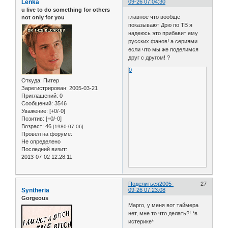
Lenka
09-26 07:04:30
u live to do something for others
главное что вообще
not only for you
показывают Дрю по ТВ я
надеюсь это прибавит ему
русских фанов! а сериями
если что мы же поделимся
друг с другом! ?
0
Откуда:
Питер
Зарегистрирован
: 2005-03-21
Приглашений:
0
Сообщений:
3546
Уважение:
[+0/-0]
Позитив:
[+0/-0]
Возраст:
46
[1980-07-06]
Провел на форуме:
Не определено
Последний визит:
2013-07-02 12:28:11
Поделиться
2005-
27
Syntheria
09-26 07:23:08
Gorgeous
Марго, у меня вот таймера
нет, мне то что делать?! *в
истерике*