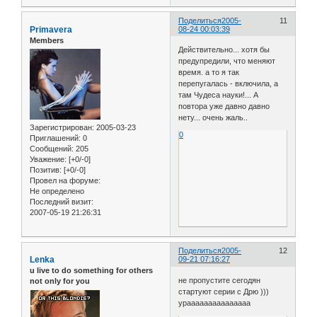
Поделиться
2005-
11
Primavera
08-24 00:03:39
Members
Действительно... хотя бы
предупредили, что меняют
время. а то я так
перепугалась - включила, а
там Чудеса науки!... А
повтора уже давно давно
нету... очень жаль..
Зарегистрирован
: 2005-03-23
0
Приглашений:
0
Сообщений:
205
Уважение:
[+0/-0]
Позитив:
[+0/-0]
Провел на форуме:
Не определено
Последний визит:
2007-05-19 21:26:31
Поделиться
2005-
12
Lenka
09-21 07:16:27
u live to do something for others
не пропустите сегодян
not only for you
стартуют серии с Дрю )))
урааааааааааааааа