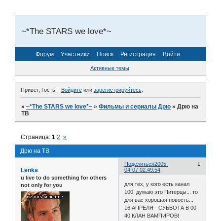
~*The STARS we love*~
Форум
Участники
Поиск
Регистрация
Войти
Активные темы
Привет, Гость!
Войдите
или
зарегистрируйтесь
.
»
~*The STARS we love*~
»
Фильмы и сериалы Дрю
»
Дрю на
ТВ
Страница:
1
2
»
Дрю на ТВ
Поделиться
2005-
1
Lenka
04-07 02:49:54
u live to do something for others
для тех, у кого есть канал
not only for you
100, думаю это Питерцы... то
для вас хорошая новость...
16 АПРЕЛЯ - СУББОТА В 00
40 КЛАН ВАМПИРОВ!