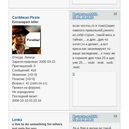
Поделиться
2005-
18
Caribbean Pirate
09-22 10:34:59
Extravagant killer
если честно,то я тоже)))крис
намного прикольней,умного
из себя строит...такой весь в
тайнах.....а дрю...дрю чо
хочет,то и делает...а вот
криса как загремируют то
ваще заглядение....к тому же
Откуда:
Липецк
в сериале дрю тока 23 а щас
Зарегистрирован
: 2005-03-22
уже 25..... :wub: :wub: :wub:
Приглашений:
0
:wub:
Сообщений:
418
0
Уважение:
[+0/-0]
Позитив:
[+0/-0]
Возраст:
41
[1985-06-21]
Провел на форуме:
Не определено
Последний визит:
2006-10-10 01:22:16
Поделиться
2005-
19
Lenka
09-23 02:10:34
u live to do something for others
Да и Дрю в жизни не такой
not only for you