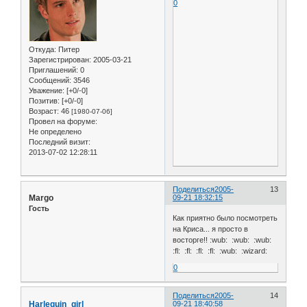
0
Откуда:
Питер
Зарегистрирован
: 2005-03-21
Приглашений:
0
Сообщений:
3546
Уважение:
[+0/-0]
Позитив:
[+0/-0]
Возраст:
46
[1980-07-06]
Провел на форуме:
Не определено
Последний визит:
2013-07-02 12:28:11
Поделиться
2005-
13
Margo
09-21 18:32:15
Гость
Как приятно было посмотреть
на Криса... я просто в
восторге!! :wub: :wub: :wub:
:fl: :fl: :fl: :fl: :wub: :wizard:
0
Поделиться
2005-
14
Harlequin_girl
09-21 18:40:58