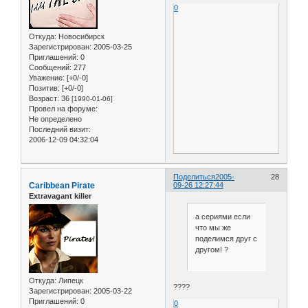
0
Откуда:
Новосибирск
Зарегистрирован
: 2005-03-25
Приглашений:
0
Сообщений:
277
Уважение:
[+0/-0]
Позитив:
[+0/-0]
Возраст:
36
[1990-01-06]
Провел на форуме:
Не определено
Последний визит:
2006-12-09 04:32:04
Поделиться
2005-
28
Caribbean Pirate
09-26 12:27:44
Extravagant killer
а сериями если
что мы же
поделимся друг с
другом! ?
Откуда:
Липецк
????
Зарегистрирован
: 2005-03-22
Приглашений:
0
0