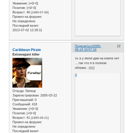
Уважение:
[+0/-0]
Позитив:
[+0/-0]
Возраст:
46
[1980-07-06]
Провел на форуме:
Не определено
Последний визит:
2013-07-02 12:28:11
Поделиться
2005-
22
Caribbean Pirate
09-24 10:57:16
Extravagant killer
эх а у меня даж на компе нет
....так что я в полном
обломе...(((((
0
Откуда:
Липецк
Зарегистрирован
: 2005-03-22
Приглашений:
0
Сообщений:
418
Уважение:
[+0/-0]
Позитив:
[+0/-0]
Возраст:
41
[1985-06-21]
Провел на форуме:
Не определено
Последний визит: