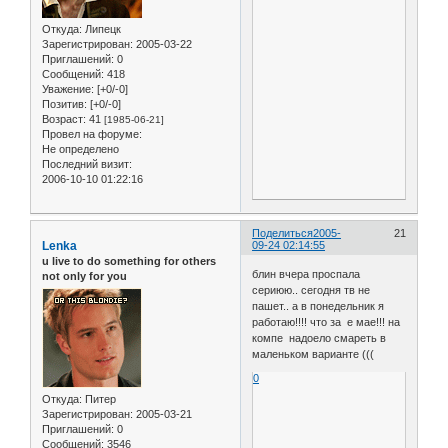
Откуда:
Липецк
Зарегистрирован
: 2005-03-22
Приглашений:
0
Сообщений:
418
Уважение:
[+0/-0]
Позитив:
[+0/-0]
Возраст:
41
[1985-06-21]
Провел на форуме:
Не определено
Последний визит:
2006-10-10 01:22:16
Поделиться
2005-
21
Lenka
09-24 02:14:55
u live to do something for others
блин вчера проспала
not only for you
сериюю.. сегодня тв не
пашет.. а в понедельник я
работаю!!!! что за е мае!!! на
компе надоело смареть в
маленьком варианте (((
0
Откуда:
Питер
Зарегистрирован
: 2005-03-21
Приглашений:
0
Сообщений:
3546