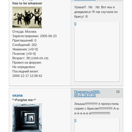
free to be whatever
Урааа!!! :hb: :hb: Вот мы и
дождались! Я так скучала по
Крису! :fl:
0
Откуда:
Москва
Зарегистрирован
: 2005-06-23
Приглашений:
0
Сообщений:
202
Уважение:
[+0/-0]
Позитив:
[+0/-0]
Возраст:
38
[1988-06-18]
Провел на форуме:
Не определено
Последний визит:
2006-12-17 12:58:42
Поделиться
2005-
15
oxana
09-21 19:27:25
*~Forgive me~*
Хныыы!!!!!!!!!!!!!! я пропустила
серию с Крисом!!!!!!!!!!!!!!!! А-а-
а-а-а-а-а-а!!!!!!!!!!!!!!!!!!!!!!
0