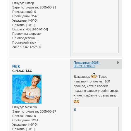
Откуда:
Питер
Зарегистрирован
: 2005-03-21
Приглашений:
0
Сообщений:
3546
Уважение:
[+0/-0]
Позитив:
[+0/-0]
Возраст:
46
[1980-07-06]
Провел на форуме:
Не определено
Последний визит:
2013-07-02 12:28:11
Поделиться
2005-
9
Nick
08-23 09:08:01
C.H.A.O.T.I.C
Дождались
) Такое
чувство что уже лет 100
прошло, хотя я совсем
недавно записи у себя нарыл,
я уже и забыл что записывал
Откуда:
Moscow
0
Зарегистрирован
: 2005-03-27
Приглашений:
0
Сообщений:
1214
Уважение:
[+0/-0]
Позитив:
[+0/-0]