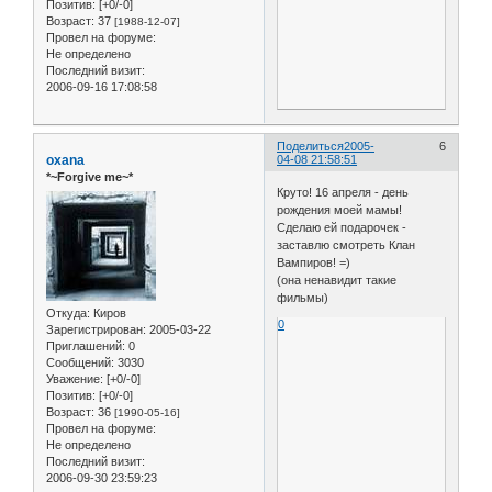
Позитив:
[+0/-0]
Возраст:
37
[1988-12-07]
Провел на форуме:
Не определено
Последний визит:
2006-09-16 17:08:58
Поделиться
2005-
6
oxana
04-08 21:58:51
*~Forgive me~*
Круто! 16 апреля - день
рождения моей мамы!
Сделаю ей подарочек -
заставлю смотреть Клан
Вампиров! =)
(она ненавидит такие
фильмы)
Откуда:
Киров
0
Зарегистрирован
: 2005-03-22
Приглашений:
0
Сообщений:
3030
Уважение:
[+0/-0]
Позитив:
[+0/-0]
Возраст:
36
[1990-05-16]
Провел на форуме:
Не определено
Последний визит:
2006-09-30 23:59:23