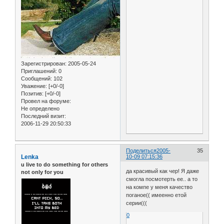
Зарегистрирован
: 2005-05-24
Приглашений:
0
Сообщений:
102
Уважение:
[+0/-0]
Позитив:
[+0/-0]
Провел на форуме:
Не определено
Последний визит:
2006-11-29 20:50:33
Поделиться
2005-
35
Lenka
10-09 07:15:36
u live to do something for others
да красивый как чер! Я даже
not only for you
смогла посмотерть ее.. а то
на компе у меня качество
поганое(( имеенно етой
серии(((
0