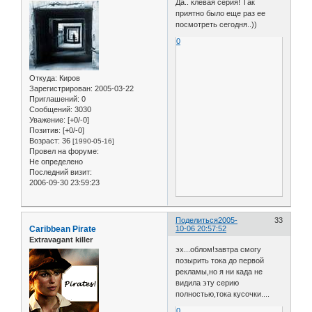
Да.. клевая серия! Так
приятно было еще раз ее
посмотреть сегодня..))
0
Откуда:
Киров
Зарегистрирован
: 2005-03-22
Приглашений:
0
Сообщений:
3030
Уважение:
[+0/-0]
Позитив:
[+0/-0]
Возраст:
36
[1990-05-16]
Провел на форуме:
Не определено
Последний визит:
2006-09-30 23:59:23
Поделиться
2005-
33
Caribbean Pirate
10-06 20:57:52
Extravagant killer
эх...облом!завтра смогу
позырить тока до первой
рекламы,но я ни када не
видила эту серию
полностью,тока кусочки....
0