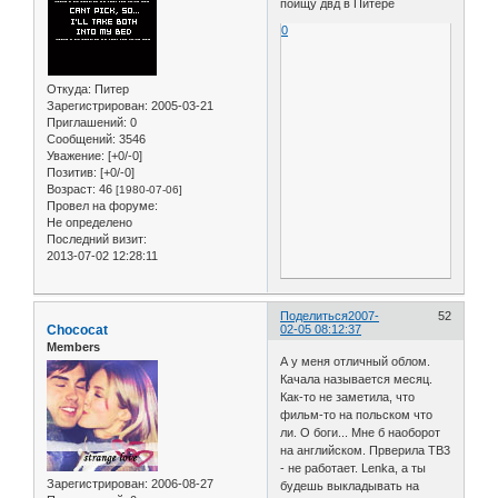
поищу двд в Питере
0
Откуда:
Питер
Зарегистрирован
: 2005-03-21
Приглашений:
0
Сообщений:
3546
Уважение:
[+0/-0]
Позитив:
[+0/-0]
Возраст:
46
[1980-07-06]
Провел на форуме:
Не определено
Последний визит:
2013-07-02 12:28:11
Поделиться
2007-
52
Chococat
02-05 08:12:37
Members
А у меня отличный облом.
Качала называется месяц.
Как-то не заметила, что
фильм-то на польском что
ли. О боги... Мне б наоборот
на английском. Прверила ТВ3
- не работает. Lenka, а ты
Зарегистрирован
: 2006-08-27
будешь выкладывать на