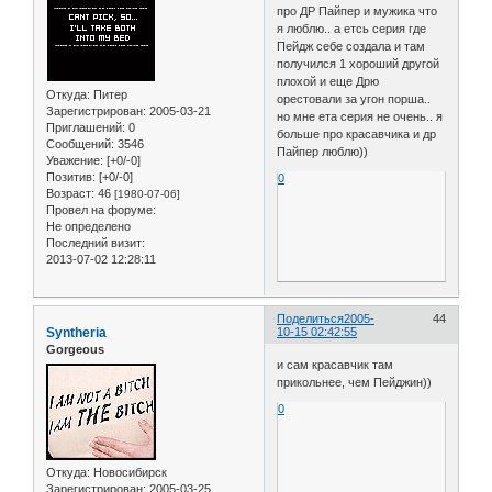
про ДР Пайпер и мужика что
я люблю.. а етсь серия где
Пейдж себе создала и там
получился 1 хороший другой
плохой и еще Дрю
Откуда:
Питер
орестовали за угон порша..
Зарегистрирован
: 2005-03-21
но мне ета серия не очень.. я
Приглашений:
0
больше про красавчика и др
Сообщений:
3546
Пайпер люблю))
Уважение:
[+0/-0]
Позитив:
[+0/-0]
0
Возраст:
46
[1980-07-06]
Провел на форуме:
Не определено
Последний визит:
2013-07-02 12:28:11
Поделиться
2005-
44
Syntheria
10-15 02:42:55
Gorgeous
и сам красавчик там
прикольнее, чем Пейджин))
0
Откуда:
Новосибирск
Зарегистрирован
: 2005-03-25