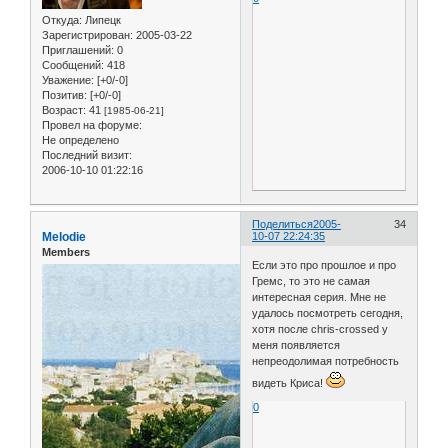
Откуда:
Липецк
Зарегистрирован
: 2005-03-22
Приглашений:
0
Сообщений:
418
Уважение:
[+0/-0]
Позитив:
[+0/-0]
Возраст:
41
[1985-06-21]
Провел на форуме:
Не определено
Последний визит:
2006-10-10 01:22:16
Поделиться
2005-
34
Melodie
10-07 22:24:35
Members
Если это про прошлое и про
Гремс, то это не самая
интересная серия. Мне не
удалось посмотреть сегодня,
хотя после chris-crossed у
меня появляется
непреодолимая потребность
видеть Криса!
0