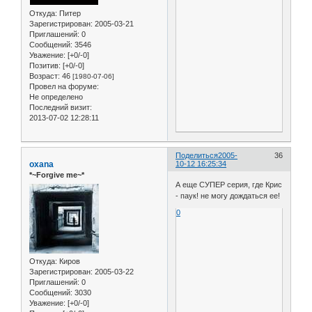
Откуда:
Питер
Зарегистрирован
: 2005-03-21
Приглашений:
0
Сообщений:
3546
Уважение:
[+0/-0]
Позитив:
[+0/-0]
Возраст:
46
[1980-07-06]
Провел на форуме:
Не определено
Последний визит:
2013-07-02 12:28:11
Поделиться
2005-
36
oxana
10-12 16:25:34
*~Forgive me~*
А еще СУПЕР серия, где Крис
- паук! не могу дождаться ее!
0
Откуда:
Киров
Зарегистрирован
: 2005-03-22
Приглашений:
0
Сообщений:
3030
Уважение:
[+0/-0]