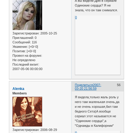
А вы видели Дрю в сериале
Одинокие сердца? Я не
знала, что он там снимался.
0
Зарегистрирован
: 2005-10-25
Приглашений:
0
Сообщений:
116
Уважение:
[+0/-0]
Позитив:
[+0/-0]
Провел на форуме:
Не определено
Последний визит:
2007-05-06 00:00:00
Поделиться
2007-
56
Alenka
03-20 21:56:59
Members
Я видела,только жаль роль у
него там маленькая очень,да
и не очень хорошая,бил там
бедного Сета)А вообще
сериал этот называется не
"Одинокие сердца",а
"Однажды в Калифорнии"
Зарегистрирован
: 2006-08-29
0