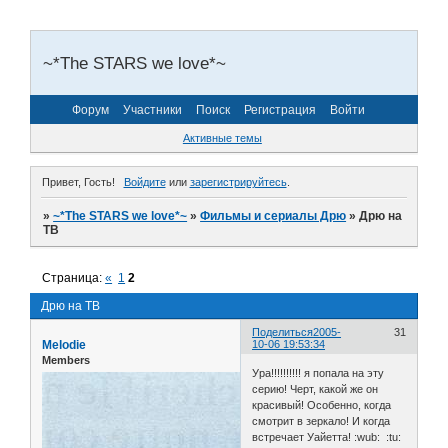
~*The STARS we love*~
Форум
Участники
Поиск
Регистрация
Войти
Активные темы
Привет, Гость!
Войдите
или
зарегистрируйтесь
.
»
~*The STARS we love*~
»
Фильмы и сериалы Дрю
»
Дрю на
ТВ
Страница:
«
1
2
Дрю на ТВ
Поделиться
2005-
31
Melodie
10-06 19:53:34
Members
Ура!!!!!!!!!! я попала на эту
серию! Черт, какой же он
красивый! Особенно, когда
смотрит в зеркало! И когда
встречает Уайетта! :wub: :tu: