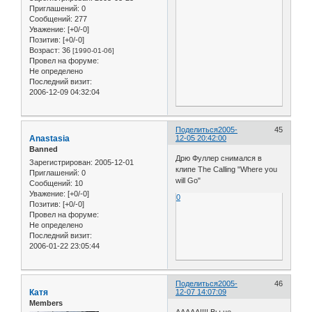
Приглашений:
0
Сообщений:
277
Уважение:
[+0/-0]
Позитив:
[+0/-0]
Возраст:
36
[1990-01-06]
Провел на форуме:
Не определено
Последний визит:
2006-12-09 04:32:04
Поделиться
2005-
45
Anastasia
12-05 20:42:00
Banned
Дрю Фуллер снимался в
Зарегистрирован
: 2005-12-01
клипе The Calling "Where you
Приглашений:
0
will Go"
Сообщений:
10
Уважение:
[+0/-0]
0
Позитив:
[+0/-0]
Провел на форуме:
Не определено
Последний визит:
2006-01-22 23:05:44
Поделиться
2005-
46
Катя
12-07 14:07:09
Members