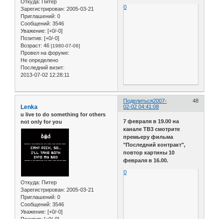
Откуда:
Питер
0
Зарегистрирован
: 2005-03-21
Приглашений:
0
Сообщений:
3546
Уважение:
[+0/-0]
Позитив:
[+0/-0]
Возраст:
46
[1980-07-06]
Провел на форуме:
Не определено
Последний визит:
2013-07-02 12:28:11
Поделиться
2007-
48
Lenka
02-02 04:41:08
u live to do something for others
7 февраля в 19.00 на
not only for you
канале ТВ3 смотрите
премьеру фильма
"Последний контракт",
повтор картины 10
февраля в 16.00.
0
Откуда:
Питер
Зарегистрирован
: 2005-03-21
Приглашений:
0
Сообщений:
3546
Уважение:
[+0/-0]
Позитив:
[+0/-0]