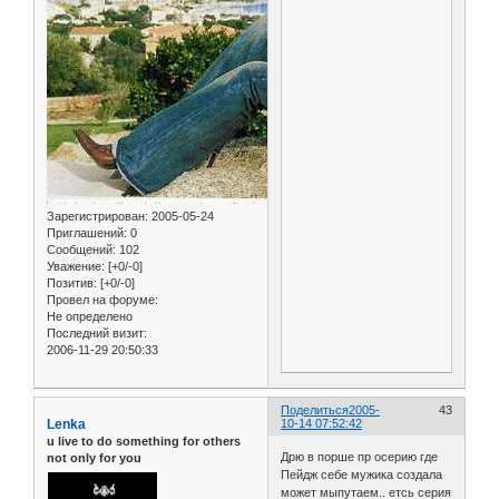
Зарегистрирован
: 2005-05-24
Приглашений:
0
Сообщений:
102
Уважение:
[+0/-0]
Позитив:
[+0/-0]
Провел на форуме:
Не определено
Последний визит:
2006-11-29 20:50:33
Поделиться
2005-
43
Lenka
10-14 07:52:42
u live to do something for others
Дрю в порше пр осерию где
not only for you
Пейдж себе мужика создала
может мыпутаем.. етсь серия