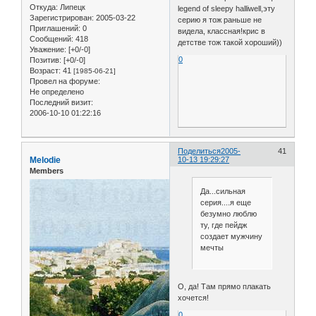
Откуда:
Липецк
legend of sleepy halliwell,эту
Зарегистрирован
: 2005-03-22
серию я тож раньше не
Приглашений:
0
видела, классная!крис в
Сообщений:
418
детстве тож такой хороший))
Уважение:
[+0/-0]
0
Позитив:
[+0/-0]
Возраст:
41
[1985-06-21]
Провел на форуме:
Не определено
Последний визит:
2006-10-10 01:22:16
Поделиться
2005-
41
Melodie
10-13 19:29:27
Members
Да...сильная
серия....я еще
безумно люблю
ту, где пейдж
создает мужчину
мечты
О, да! Там прямо плакать
хочется!
0