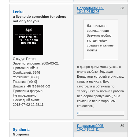
Поделиться
2005-
38
Lenka
10-13 06:52:03
u live to do something for others
not only for you
Да...сильная
серия....я еще
безумно люблю
ту, где пейдж
создает мужчину
мечты
Откуда:
Питер
Зарегистрирован
: 2005-03-21
о да про дрим мена улет.. я
Приглашений:
0
очень люблю Эдуардо
Сообщений:
3546
Верастеги который его играл..
Уважение:
[+0/-0]
сидела на них с Дрю
Позитив:
[+0/-0]
смотрела и обтекала по
Возраст:
46
[1980-07-06]
Провел на форуме:
телеку)0 жаль поганая работа
Не определено
все серии пропускаю(( а на
Последний визит:
компе не все в хорошем
2013-07-02 12:28:11
качестве((
0
Поделиться
2005-
39
Syntheria
10-13 18:11:11
Gorgeous