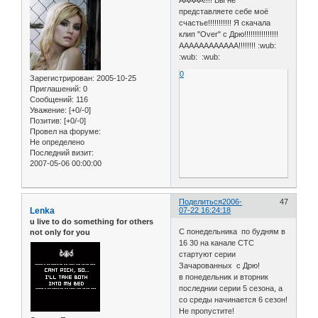
ААААА!!!! Вы не
представляете себе моё
счастье!!!!!!!!!!! Я скачала
клип "Over" с Дрю!!!!!!!!!!!!!!!!
АААААААААААА!!!!!!!! :wub:
:wub: :wub:
0
Зарегистрирован
: 2005-10-25
Приглашений:
0
Сообщений:
116
Уважение:
[+0/-0]
Позитив:
[+0/-0]
Провел на форуме:
Не определено
Последний визит:
2007-05-06 00:00:00
Поделиться
2006-
47
Lenka
07-22 16:24:18
u live to do something for others
С понедельника по будням в
not only for you
16 30 на канале СТС
стартуют серии
Зачарованных с Дрю!
в понедельник и вторник
последнии серии 5 сезона, а
со среды начинается 6 сезон!
Не пропустите!