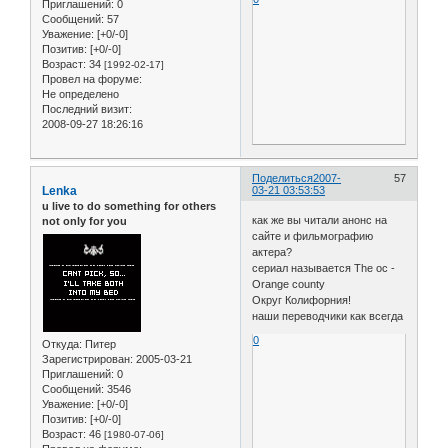
Приглашений:
0
Сообщений:
57
Уважение:
[+0/-0]
Позитив:
[+0/-0]
Возраст:
34
[1992-02-17]
Провел на форуме:
Не определено
Последний визит:
2008-09-27 18:26:16
Поделиться
2007-
57
Lenka
03-21 03:53:53
u live to do something for others
как же вы читали анонс на
not only for you
сайте и фильмографию
актера?
сериал называется The oc -
Orange county
Округ Колифорния!
наши переводчики как всегда
0
Откуда:
Питер
Зарегистрирован
: 2005-03-21
Приглашений:
0
Сообщений:
3546
Уважение:
[+0/-0]
Позитив:
[+0/-0]
Возраст:
46
[1980-07-06]