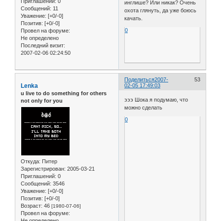
Приглашений:
0
инглише? Или никак? Очень
Сообщений:
11
охота глянуть, да уже боюсь
Уважение:
[+0/-0]
качать.
Позитив:
[+0/-0]
0
Провел на форуме:
Не определено
Последний визит:
2007-02-06 02:24:50
Поделиться
2007-
53
Lenka
02-05 17:49:03
u live to do something for others
эээ Шока я подумаю, что
not only for you
можно сделать
0
Откуда:
Питер
Зарегистрирован
: 2005-03-21
Приглашений:
0
Сообщений:
3546
Уважение:
[+0/-0]
Позитив:
[+0/-0]
Возраст:
46
[1980-07-06]
Провел на форуме:
Не определено