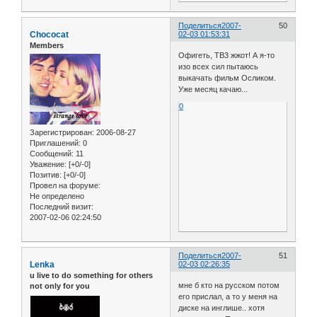
Поделиться
2007-
50
Chococat
02-03 01:53:31
Members
Офигеть, ТВ3 жжот! А я-то
изо всех сил пытаюсь
выкачать фильм Осликом.
Уже месяц качаю...
0
Зарегистрирован
: 2006-08-27
Приглашений:
0
Сообщений:
11
Уважение:
[+0/-0]
Позитив:
[+0/-0]
Провел на форуме:
Не определено
Последний визит:
2007-02-06 02:24:50
Поделиться
2007-
51
Lenka
02-03 02:26:35
u live to do something for others
мне б кто на русском потом
not only for you
его прислал, а то у меня на
диске на инглише.. хотя