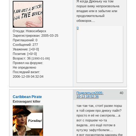
Я когда Дрюньку на том
порше вижу непроизвольна
впадаю или в забытие или
продолжительный
обоморок....
0
Откуда:
Новосибирск
Зарегистрирован
: 2005-03-25
Приглашений:
0
Сообщений:
277
Уважение:
[+0/-0]
Позитив:
[+0/-0]
Возраст:
36
[1990-01-06]
Провел на форуме:
Не определено
Последний визит:
2006-12-09 04:32:04
Поделиться
2005-
40
Caribbean Pirate
10-13 18:52:36
Extravagant killer
так-так-так, стоп! разве порш
в той серии про днюху пайп?
просто я её не смотрела....а
вот с поршем чо-та
видела...его ещё потом в
кутузку зафутболили....
я вот посмотрела наконец the