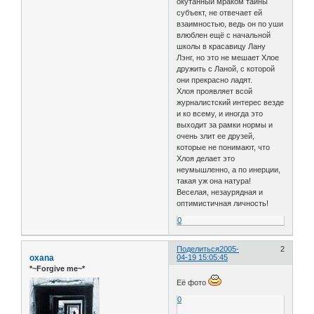
окутанный мраком тайны
субъект, не отвечает ей
взаимностью, ведь он по уши
влюблен ещё с начальной
школы в красавицу Лану
Лэнг, но это не мешает Хлое
дружить с Ланой, с которой
они прекрасно ладят.
Хлоя проявляет всой
журналистский интерес везде
и ко всему, и иногда это
выходит за рамки нормы и
очень злит ее друзей,
которые не понимают, что
Хлоя делает это
неумышленно, а по инерции,
такая уж она натура!
Веселая, незаурядная и
оптимистичная личность!
0
Поделиться
2005-
2
oxana
04-19 15:05:45
*~Forgive me~*
Её фото
0