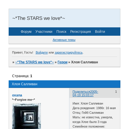
~*The STARS we love*~
Форум
Участники
Поиск
Регистрация
Войти
Активные темы
Привет, Гость!
Войдите
или
зарегистрируйтесь
.
»
~*The STARS we love*~
»
Герои
»
Хлоя Салливан
Страница:
1
Хлоя Салливан
Поделиться
2005-
1
oxana
04-19 15:03:17
*~Forgive me~*
Имя: Хлоя Салливан
Дата рождения: 1986г. 16 мая
Отец: Гейб Салливан
Мать: не известна, умерла,
когда Хлое было 3 года
Семейное положение: