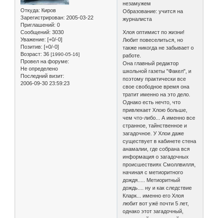
незамужем
Откуда:
Киров
Образование: учится на
Зарегистрирован
: 2005-03-22
журналиста
Приглашений:
0
Сообщений:
3030
Хлоя оптимист по жизни!
Уважение:
[+0/-0]
Любит повеселиться, но
Позитив:
[+0/-0]
также никогда не забывает о
Возраст:
36
[1990-05-16]
работе.
Провел на форуме:
Она главный редактор
Не определено
школьной газеты "Факел", и
Последний визит:
поэтому практически все
2006-09-30 23:59:23
свое свободное время она
тратит именно на это дело.
Однако есть нечто, что
привлекает Хлою больше,
чем что-либо... А именно все
странное, тайнственное и
загадочное. У Хлои даже
существует в кабинете стена
анамалии, где собрана вся
информация о загадочных
происшествиях Смоллвилля,
начиная с метиоритного
дождя..... Метиоритный
дождь.... ну и как следствие
Кларк... именно его Хлоя
любит вот ужё почти 5 лет,
однако этот загадочный,