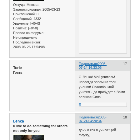
Откуда:
Москва
Зарегистрирован
: 2005-03-23
Приглашений:
0
Сообщений:
4332
Уважение:
[+0/-0]
Позитив:
[+0/-0]
Провел на форуме:
Не определено
Последний визит:
2008-06-26 17:54:08
Поделиться
2005-
17
Torie
07-14 16:33:06
Гость
О Ленка! Мой учитель!
навсегда запомню твои
учения! Спасибо, мой
учитель, да прибудет с Вами
великая Сила!
0
Поделиться
2005-
18
Lenka
07-24 04:20:34
u live to do something for others
да?? и как я учила? (ой
not only for you
флужу)