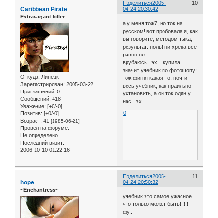
Поделиться
2005-
10
Caribbean Pirate
04-24 20:30:42
Extravagant killer
а у меня тож7, но ток на
русском! вот пробовала я, как
вы говорите, методом тыка,
результат: ноль! ни хрена всё
равно не
врубаюсь...эх....купила
значит учебник по фотошопу:
Откуда:
Липецк
тож фигня какая-то, почти
Зарегистрирован
: 2005-03-22
весь учебник, как праильно
Приглашений:
0
установить, а он ток один у
Сообщений:
418
нас...эх...
Уважение:
[+0/-0]
0
Позитив:
[+0/-0]
Возраст:
41
[1985-06-21]
Провел на форуме:
Не определено
Последний визит:
2006-10-10 01:22:16
Поделиться
2005-
11
hope
04-24 20:50:32
~Enchantress~
учебник это самое ужасное
что только может быть!!!!!!
фу..