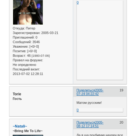
0
Откуда:
Питер
Зарегистрирован
: 2005-03-21
Приглашений:
0
Сообщений:
3546
Уважение:
[+0/-0]
Позитив:
[+0/-0]
Возраст:
46
[1980-07-06]
Провел на форуме:
Не определено
Последний визит:
2013-07-02 12:28:11
Поделиться
2005-
19
Torie
07-24 04:22:42
Гость
Матом русским!
0
Поделиться
2005-
20
~Natali~
08-12 17:14:51
~Bring Me To Life~
Да я ща поубиваю нахрен все