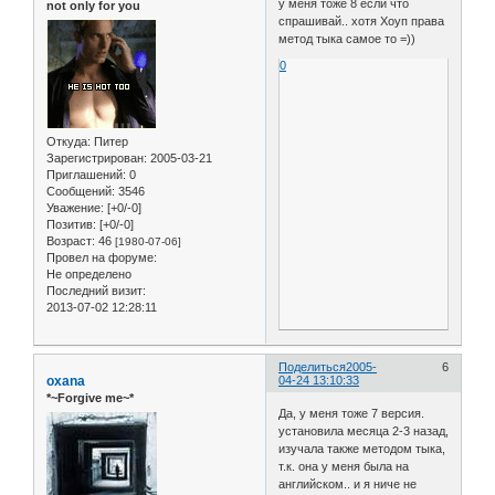
у меня тоже 8 если что
not only for you
спрашивай.. хотя Хоуп права
метод тыка самое то =))
0
Откуда:
Питер
Зарегистрирован
: 2005-03-21
Приглашений:
0
Сообщений:
3546
Уважение:
[+0/-0]
Позитив:
[+0/-0]
Возраст:
46
[1980-07-06]
Провел на форуме:
Не определено
Последний визит:
2013-07-02 12:28:11
Поделиться
2005-
6
oxana
04-24 13:10:33
*~Forgive me~*
Да, у меня тоже 7 версия.
установила месяца 2-3 назад,
изучала также методом тыка,
т.к. она у меня была на
английском.. и я ниче не