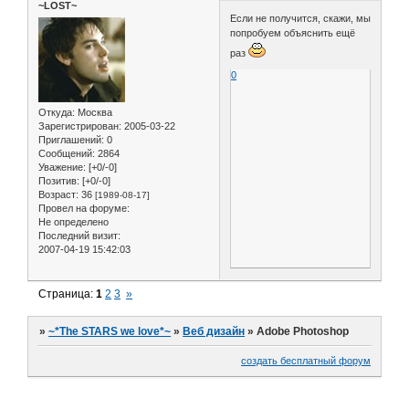
~LOST~
Если не получится, скажи, мы
попробуем объяснить ещё
раз
0
Откуда:
Москва
Зарегистрирован
: 2005-03-22
Приглашений:
0
Сообщений:
2864
Уважение:
[+0/-0]
Позитив:
[+0/-0]
Возраст:
36
[1989-08-17]
Провел на форуме:
Не определено
Последний визит:
2007-04-19 15:42:03
Страница:
1
2
3
»
»
~*The STARS we love*~
»
Веб дизайн
»
Adobe Photoshop
создать бесплатный форум