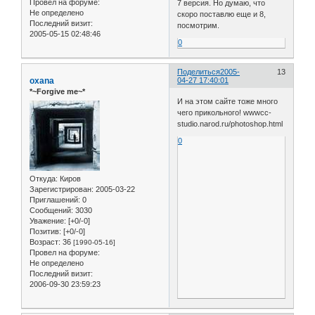
Провел на форуме:
7 версия. Но думаю, что
Не определено
скоро поставлю еще и 8,
Последний визит:
посмотрим.
2005-05-15 02:48:46
0
Поделиться
2005-
13
oxana
04-27 17:40:01
*~Forgive me~*
И на этом сайте тоже много
чего прикольного! wwwcc-
studio.narod.ru/photoshop.html
0
Откуда:
Киров
Зарегистрирован
: 2005-03-22
Приглашений:
0
Сообщений:
3030
Уважение:
[+0/-0]
Позитив:
[+0/-0]
Возраст:
36
[1990-05-16]
Провел на форуме:
Не определено
Последний визит:
2006-09-30 23:59:23