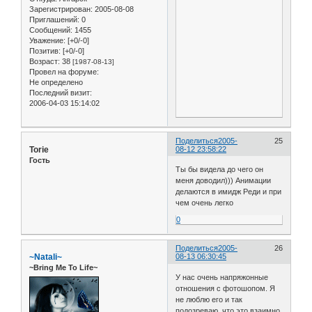
Зарегистрирован
: 2005-08-08
Приглашений:
0
Сообщений:
1455
Уважение:
[+0/-0]
Позитив:
[+0/-0]
Возраст:
38
[1987-08-13]
Провел на форуме:
Не определено
Последний визит:
2006-04-03 15:14:02
Поделиться
2005-
25
Torie
08-12 23:58:22
Гость
Ты бы видела до чего он
меня доводил))) Анимации
делаются в имидж Реди и при
чем очень легко
0
Поделиться
2005-
26
~Natali~
08-13 06:30:45
~Bring Me To Life~
У нас очень напряжонные
отношения с фотошопом. Я
не люблю его и так
подозреваю, что это взаимно.