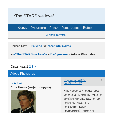
~*The STARS we love*~
Форум
Участники
Поиск
Регистрация
Войти
Активные темы
Привет, Гость!
Войдите
или
зарегистрируйтесь
.
»
~*The STARS we love*~
»
Веб дизайн
»
Adobe Photoshop
Страница:
1
2
3
»
Adobe Photoshop
Поделиться
2005-
1
Lois Lain
04-23 19:13:12
Coza Nostra (мафия форума)
Я не уверена, что эта тема
должна быть именно тут, а не
флейме или ещё где, но тем
не менее: люди, кто
пользуется такой
программкой, помогите