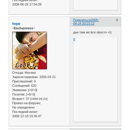
Последний визит:
2008-06-26 17:54:08
Поделиться
2005-
9
hope
04-24 20:23:12
~Enchantress~
дык там же все просто =))
0
Откуда:
Москва
Зарегистрирован
: 2005-03-21
Приглашений:
0
Сообщений:
620
Уважение:
[+0/-0]
Позитив:
[+0/-0]
Возраст:
37
[1988-09-24]
Провел на форуме:
Не определено
Последний визит:
2008-12-18 19:36:47