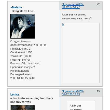
Поделиться
2005-
22
~Natali~
08-12 17:51:27
~Bring Me To Life~
А как вот например
анимировать картинку?
0
Откуда:
Ангарск
Зарегистрирован
: 2005-08-08
Приглашений:
0
Сообщений:
1455
Уважение:
[+0/-0]
Позитив:
[+0/-0]
Возраст:
38
[1987-08-13]
Провел на форуме:
Не определено
Последний визит:
2006-04-03 15:14:02
Поделиться
2005-
23
Lenka
08-12 20:24:13
u live to do something for others
not only for you
А как вот
например