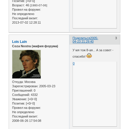
Позитив:
[+0/-0]
Возраст:
46
[1980-07-06]
Провел на форуме:
Не определено
Последний визит:
2013-07-02 12:28:11
Поделиться
2005-
3
Lois Lain
04-23 21:29:40
Coza Nostra (мафия форума)
У мя тож 8-ая... А за совет -
спасибо!
0
Откуда:
Москва
Зарегистрирован
: 2005-03-23
Приглашений:
0
Сообщений:
4332
Уважение:
[+0/-0]
Позитив:
[+0/-0]
Провел на форуме:
Не определено
Последний визит:
2008-06-26 17:54:08