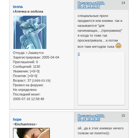
Поделиться
2005-
14
teona
05-24 13:22:57
гАтична и опАсна
специальные проги
продаются или книжки. так и
называются "для
начинающих....(программа)"
я когда то тоже так
просматривала... а потом
все-таки методом тыка
Откуда:
г.Jaaaкутск
0
Зарегистрирован
: 2005-04-04
Приглашений:
0
Сообщений:
1130
Уважение:
[+0/-0]
Позитив:
[+0/-0]
Возраст:
37
[1989-03-29]
Провел на форуме:
Не определено
Последний визит:
2005-07-16 12:58:48
Поделиться
2005-
15
hope
05-24 16:19:28
~Enchantress~
ой...да в этих книжках ничего
толком не понятно))