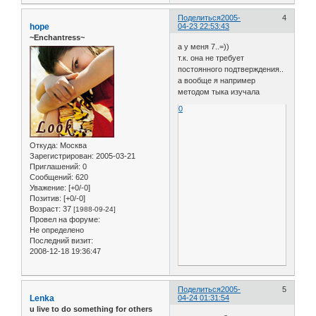
Поделиться
2005-
4
hope
04-23 22:53:43
~Enchantress~
а у меня 7..=))
т.к. она не требует
постоянного подтверждения..
а вообще я например
методом тыка изучала
0
Откуда:
Москва
Зарегистрирован
: 2005-03-21
Приглашений:
0
Сообщений:
620
Уважение:
[+0/-0]
Позитив:
[+0/-0]
Возраст:
37
[1988-09-24]
Провел на форуме:
Не определено
Последний визит:
2008-12-18 19:36:47
Поделиться
2005-
5
Lenka
04-24 01:31:54
u live to do something for others