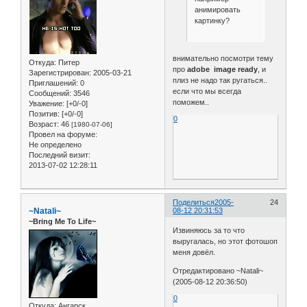
анимировать
картинку?
внимательно посмотри тему
Откуда:
Питер
про
adobe image ready
, и
Зарегистрирован
: 2005-03-21
плиз не надо так ругаться..
Приглашений:
0
если что мы всегда
Сообщений:
3546
поможем..
Уважение:
[+0/-0]
Позитив:
[+0/-0]
0
Возраст:
46
[1980-07-06]
Провел на форуме:
Не определено
Последний визит:
2013-07-02 12:28:11
Поделиться
2005-
24
~Natali~
08-12 20:31:53
~Bring Me To Life~
Извиняюсь за то что
выругалась, но этот фотошоп
меня довёл.
Отредактировано ~Natali~
(2005-08-12 20:36:50)
0
Откуда:
Ангарск