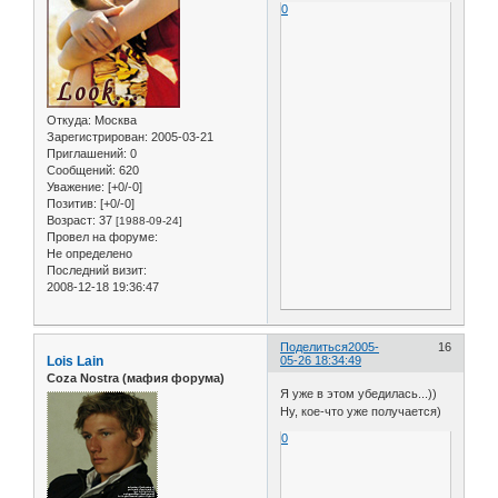
0
Откуда:
Москва
Зарегистрирован
: 2005-03-21
Приглашений:
0
Сообщений:
620
Уважение:
[+0/-0]
Позитив:
[+0/-0]
Возраст:
37
[1988-09-24]
Провел на форуме:
Не определено
Последний визит:
2008-12-18 19:36:47
Поделиться
2005-
16
Lois Lain
05-26 18:34:49
Coza Nostra (мафия форума)
Я уже в этом убедилась...))
Ну, кое-что уже получается)
0