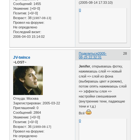
(2005-08-14 17:33:10)
Сообщений:
1455
Уважение:
[+0/-0]
0
Позитив:
[+0/-0]
Возраст:
38
[1987-08-13]
Провел на форуме:
Не определено
Последний визит:
2006-04-03 15:14:02
Поделиться
2005-
28
JV-twince
08-25 22:32:31
~LOST~
Jenifer
, открываешь фотку,
нажимаешь слой => новый
слой => слой из фона
(выбираешь цвет и режим),
потом опять нажимаешь слой
=> эффекты слоя =>
настройки смешивания
Откуда:
Москва
(внутренние тени, падающие
Зарегистрирован
: 2005-03-22
тени и т.д.)
Приглашений:
0
Сообщений:
2864
Всё
Уважение:
[+0/-0]
0
Позитив:
[+0/-0]
Возраст:
36
[1989-08-17]
Провел на форуме:
Не определено