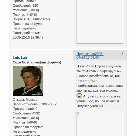
Приглашений:
0
Сообщений:
620
Уважение:
[+0/-0]
Позитив:
[+0/-0]
Возраст:
37
[1988-09-24]
Провел на форуме:
Не определено
Последний визит:
2008-12-18 19:36:47
Поделиться
2005-
8
Lois Lain
04-24 17:39:46
Coza Nostra (мафия форума)
Я так Photo Express изучала,
так там хоть шрифт крупный
и слова незайтейливые, так
что хотя бы о
приблизительном назначении
кнопки догадаться можно...
А тут в чуть со стула не
Откуда:
Москва
упала! Всё, пошла искать в
Зарегистрирован
: 2005-03-23
Яндексе учебник...
Приглашений:
0
Сообщений:
4332
0
Уважение:
[+0/-0]
Позитив:
[+0/-0]
Провел на форуме:
Не определено