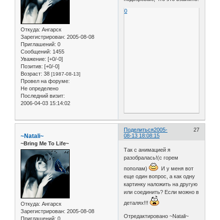
0
Откуда:
Ангарск
Зарегистрирован
: 2005-08-08
Приглашений:
0
Сообщений:
1455
Уважение:
[+0/-0]
Позитив:
[+0/-0]
Возраст:
38
[1987-08-13]
Провел на форуме:
Не определено
Последний визит:
2006-04-03 15:14:02
Поделиться
2005-
27
~Natali~
08-13 18:08:15
~Bring Me To Life~
Так с анимацией я
разобралась!(с горем
пополам)
И у меня вот
еще один вопрос, а как одну
картинку наложить на другую
или соединить? Если можно в
деталях!!!
Откуда:
Ангарск
Зарегистрирован
: 2005-08-08
Отредактировано ~Natali~
Приглашений:
0