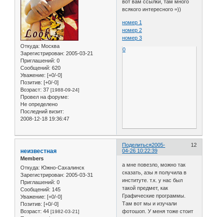
вот вам ссылки, там много
всякого интересного =))
номер 1
номер 2
номер 3
Откуда:
Москва
0
Зарегистрирован
: 2005-03-21
Приглашений:
0
Сообщений:
620
Уважение:
[+0/-0]
Позитив:
[+0/-0]
Возраст:
37
[1988-09-24]
Провел на форуме:
Не определено
Последний визит:
2008-12-18 19:36:47
Поделиться
2005-
12
неизвестная
04-26 10:22:39
Members
а мне повезло, можно так
Откуда:
Южно-Сахалинск
сказать, азы я получила в
Зарегистрирован
: 2005-03-31
институте. т.к. у нас был
Приглашений:
0
такой предмет, как
Сообщений:
145
Графические программы.
Уважение:
[+0/-0]
Там вот мы и изучали
Позитив:
[+0/-0]
Возраст:
44
фотошоп. У меня тоже стоит
[1982-03-21]