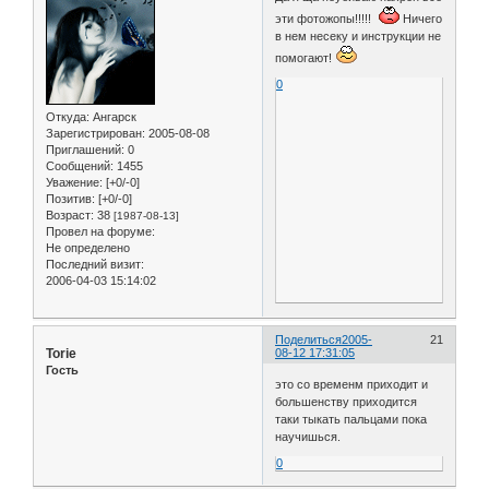
эти фотожопы!!!!!
Ничего
в нем несеку и инструкции не
помогают!
0
Откуда:
Ангарск
Зарегистрирован
: 2005-08-08
Приглашений:
0
Сообщений:
1455
Уважение:
[+0/-0]
Позитив:
[+0/-0]
Возраст:
38
[1987-08-13]
Провел на форуме:
Не определено
Последний визит:
2006-04-03 15:14:02
Поделиться
2005-
21
Torie
08-12 17:31:05
Гость
это со временм приходит и
большенству приходится
таки тыкать пальцами пока
научишься.
0