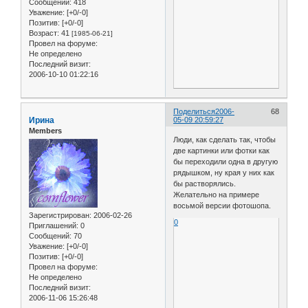
Сообщений:
418
Уважение:
[+0/-0]
Позитив:
[+0/-0]
Возраст:
41
[1985-06-21]
Провел на форуме:
Не определено
Последний визит:
2006-10-10 01:22:16
Поделиться
2006-
68
Ирина
05-09 20:59:27
Members
Люди, как сделать так, чтобы
две картинки или фотки как
бы переходили одна в другую
рядышком, ну края у них как
бы растворялись.
Желательно на примере
восьмой версии фотошопа.
Зарегистрирован
: 2006-02-26
0
Приглашений:
0
Сообщений:
70
Уважение:
[+0/-0]
Позитив:
[+0/-0]
Провел на форуме:
Не определено
Последний визит:
2006-11-06 15:26:48