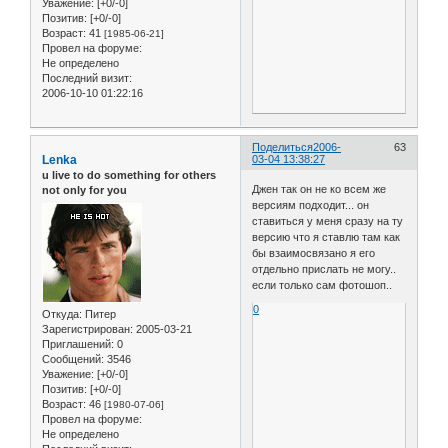
Уважение:
[+0/-0]
Позитив:
[+0/-0]
Возраст:
41
[1985-06-21]
Провел на форуме:
Не определено
Последний визит:
2006-10-10 01:22:16
Поделиться
2006-
63
Lenka
03-04 13:38:27
u live to do something for others
Джен так он не ко всем же
not only for you
версиям подходит... он
ставиться у меня сразу на ту
версию что я ставлю там как
бы взаимосвязано я его
отдельно прислать не могу..
если только сам фотошоп..
0
Откуда:
Питер
Зарегистрирован
: 2005-03-21
Приглашений:
0
Сообщений:
3546
Уважение:
[+0/-0]
Позитив:
[+0/-0]
Возраст:
46
[1980-07-06]
Провел на форуме:
Не определено