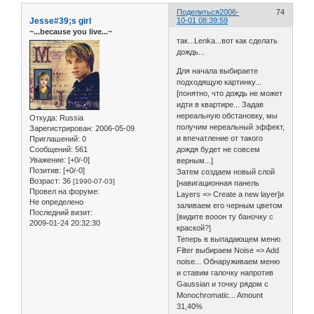
Поделиться
2006-
74
Jesse#39;s girl
10-01 08:39:59
~...because you live...~
так...Lenka...вот как сделать
дождь...
Для начала выбираете
подходящую картинку...
[понятно, что дождь не может
идти в квартире... Задав
нереальную обстановку, мы
Откуда:
Russia
получим нереальный эффект,
Зарегистрирован
: 2006-05-09
и впечатление от такого
Приглашений:
0
Сообщений:
561
дождя будет не совсем
Уважение:
[+0/-0]
верным...]
Позитив:
[+0/-0]
Затем создаем новый слой
Возраст:
36
[1990-07-03]
[навигационная панель
Провел на форуме:
Layers => Create a new layer]и
Не определено
заливаем его черным цветом
Последний визит:
[видите вооон ту баночку с
2009-01-24 20:32:30
краской?]
Теперь в выпадающем меню
Filter выбираем Noise => Add
noise... Обнаруживаем меню
и ставим галочку напротив
Gaussian и точку рядом c
Monochromatic... Amount
31,40%