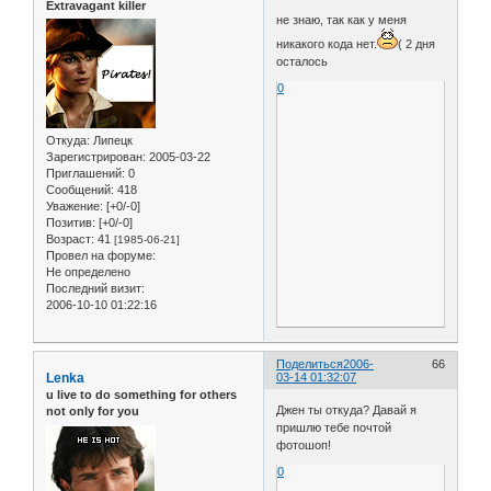
Extravagant killer
не знаю, так как у меня
никакого кода нет.
( 2 дня
осталось
0
Откуда:
Липецк
Зарегистрирован
: 2005-03-22
Приглашений:
0
Сообщений:
418
Уважение:
[+0/-0]
Позитив:
[+0/-0]
Возраст:
41
[1985-06-21]
Провел на форуме:
Не определено
Последний визит:
2006-10-10 01:22:16
Поделиться
2006-
66
Lenka
03-14 01:32:07
u live to do something for others
Джен ты откуда? Давай я
not only for you
пришлю тебе почтой
фотошоп!
0