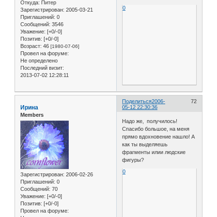
Откуда:
Питер
0
Зарегистрирован
: 2005-03-21
Приглашений:
0
Сообщений:
3546
Уважение:
[+0/-0]
Позитив:
[+0/-0]
Возраст:
46
[1980-07-06]
Провел на форуме:
Не определено
Последний визит:
2013-07-02 12:28:11
Поделиться
2006-
72
Ирина
05-12 22:30:36
Members
Надо же, получилось!
Спасибо большое, на меня
прямо вдохновение нашло! А
как ты выделяешь
фрагменты илии людские
фигуры?
0
Зарегистрирован
: 2006-02-26
Приглашений:
0
Сообщений:
70
Уважение:
[+0/-0]
Позитив:
[+0/-0]
Провел на форуме: