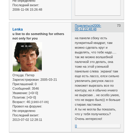
Не определено
Последний визит:
2006-11-06 15:26:48
Поделиться
2006-
73
Lenka
05-12 22:48:48
u live to do something for others
на панели сбоку есть
not only for you
пункритный квадрат, там
можно сделать круг и
выделять, что тебе надо.....
так же можно волшебной
палочкой это делать, она
тоже на этой узенькой
панельке слева экрана! там
Откуда:
Питер
еще есть лассо, елси сильно
Зарегистрирован
: 2005-03-21
увеличить рисунок лассо
Приглашений:
0
поможет вырезать все по
Сообщений:
3546
контуру, но я обычно нчиего
Уважение:
[+0/-0]
не вырезаю .. не особо умею,
Позитив:
[+0/-0]
что не видно было)) я больше
Возраст:
46
[1980-07-06]
стираю ластиком.
Провел на форуме:
А ты не могла бы показать,
Не определено
что у тебя получилось?
Последний визит:
Очень интересно!
2013-07-02 12:28:11
0