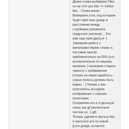
Далее снова выбираем Filter,
но на этот раз blur => motion
blur... Снова меню::
Выбираем угол, под которым
будет идти ваш дождь и
расстояние между
струйками.[запомните
градусное значение... Это
вам еще пригодиться ]
Завершив работу с
фильтрами берем стерку и,
поставив opacity
приблизительно на 55% [это
исключительно по вашему
желанию ] начинаем стирать
черноту с изображения
[только не перестарайтесь...
серые полосы должны быть
видны... ] Теперь у вас
получилось исходное
изображение с серыми
полосками...
Сохраняем его в отдельную
папку как gif [желательно
числом ex. 1.gif]
Теперь удаляете фильтр blur
и наносите его по новой...
[угол дождя, остается