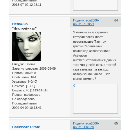
Последний визит:
2013-07-02 12:28:11
Поделиться
2006-
64
Неважно
03-05 14:29:27
"Исключённая"
У меня есть программа
которая показывает
недостающее.Там три
графы.Сериальный
номер,код авторизации и
Activation
number.Вставляються два из
Откуда:
Estonia
того что у тебя есть и третий
Зарегистрирован
: 2005-08-09
сам вылезает..я так код
Приглашений:
0
авторизации нашла...Это
Сообщений:
644
может помочь?
Уважение:
[+0/-0]
0
Позитив:
[+0/-0]
Возраст:
40
[1985-08-18]
Провел на форуме:
Не определено
Последний визит:
2009-04-09 10:13:41
Поделиться
2006-
65
Caribbean Pirate
03-06 11:51:56