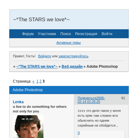
~*The STARS we love*~
Форум
Участники
Поиск
Регистрация
Войти
Активные темы
Привет, Гость!
Войдите
или
зарегистрируйтесь
.
»
~*The STARS we love*~
»
Веб дизайн
»
Adobe Photoshop
Страница:
«
1
2
3
Adobe Photoshop
Поделиться
2006-
61
Lenka
02-14 01:25:25
u live to do something for others
ээээ это дело такое у меня
not only for you
есть кряк там сложно все
обьяснить но одним
серийным не обойдется...
0