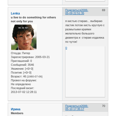
Поделиться
2006-
69
Lenka
05-09 22:51:35
u live to do something for others
я кистью стираю... выбираю
not only for you
ластик потом кисть круглую с
размытыми краями
желательно большого
диаметра и стираю издалека
по чуток!
0
Откуда:
Питер
Зарегистрирован
: 2005-03-21
Приглашений:
0
Сообщений:
3546
Уважение:
[+0/-0]
Позитив:
[+0/-0]
Возраст:
46
[1980-07-06]
Провел на форуме:
Не определено
Последний визит:
2013-07-02 12:28:11
Поделиться
2006-
70
Ирина
05-10 17:35:17
Members