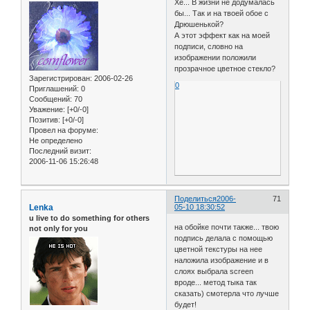
Хе... В жизни не додумалась
бы... Так и на твоей обое с
Дрюшенькой?
А этот эффект как на моей
подписи, словно на
изображении положили
прозрачное цветное стекло?
Зарегистрирован
: 2006-02-26
0
Приглашений:
0
Сообщений:
70
Уважение:
[+0/-0]
Позитив:
[+0/-0]
Провел на форуме:
Не определено
Последний визит:
2006-11-06 15:26:48
Поделиться
2006-
71
Lenka
05-10 18:30:52
u live to do something for others
на обойке почти также... твою
not only for you
подпись делала с помощью
цветной текстуры на нее
наложила изображение и в
слоях выбрала screen
вроде... метод тыка так
сказать) смотерла что лучше
будет!