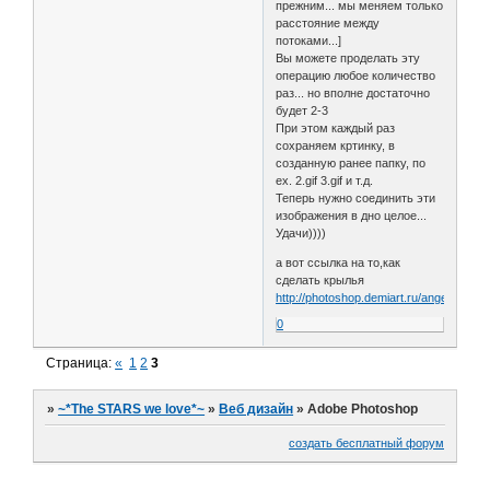
прежним... мы меняем только
расстояние между
потоками...]
Вы можете проделать эту
операцию любое количество
раз... но вполне достаточно
будет 2-3
При этом каждый раз
сохраняем кртинку, в
созданную ранее папку, по
ex. 2.gif 3.gif и т.д.
Теперь нужно соединить эти
изображения в дно целое...
Удачи))))
а вот ссылка на то,как
сделать крылья
http://photoshop.demiart.ru/angel_wings
0
Страница:
«
1
2
3
»
~*The STARS we love*~
»
Веб дизайн
»
Adobe Photoshop
создать бесплатный форум