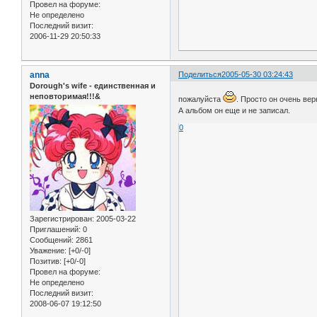
Провел на форуме:
Не определено
Последний визит:
2006-11-29 20:50:33
anna
Поделиться
2005-05-30 03:24:43
Dorough's wife - единственная и
неповторимая!!!&
пожалуйста
. Просто он очень вер
А альбом он еще и не записал.
0
Зарегистрирован
: 2005-03-22
Приглашений:
0
Сообщений:
2861
Уважение:
[+0/-0]
Позитив:
[+0/-0]
Провел на форуме:
Не определено
Последний визит:
2008-06-07 19:12:50