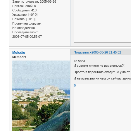
Зарегистрирован
: 2005-03-26
Приглашений:
0
Сообщений:
413
Уважение:
[+0/-0]
Позитив:
[+0/-0]
Провел на форуме:
Не определено
Последний визит:
2005-07-05 00:56:07
Melodie
Поделиться
2005-05-26 21:45:52
Members
To Anna
И совсем ничего не изменилось?!
Просто я перестала сходить с ума от 
И не известно ни чем он сейчас зани
0