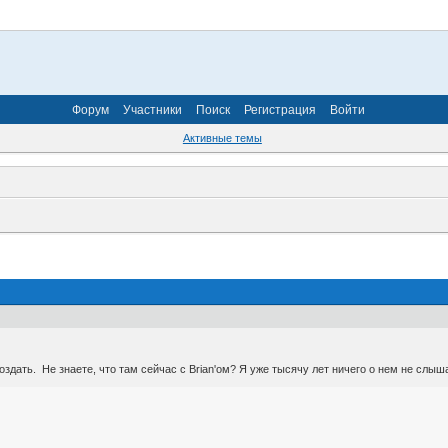
Форум
Участники
Поиск
Регистрация
Войти
Активные темы
здать. Не знаете, что там сейчас с Brian'ом? Я уже тысячу лет ничего о нем не слыш