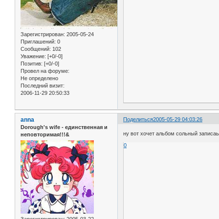
Зарегистрирован
: 2005-05-24
Приглашений:
0
Сообщений:
102
Уважение:
[+0/-0]
Позитив:
[+0/-0]
Провел на форуме:
Не определено
Последний визит:
2006-11-29 20:50:33
anna
Поделиться
2005-05-29 04:03:26
Dorough's wife - единственная и
ну вот хочет альбом сольный записаь
неповторимая!!!&
0