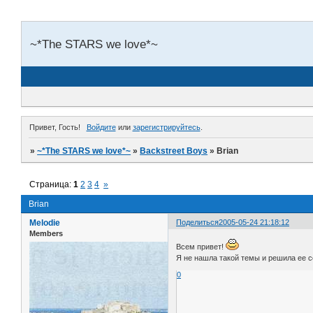
~*The STARS we love*~
Привет, Гость!
Войдите
или
зарегистрируйтесь
.
»
~*The STARS we love*~
»
Backstreet Boys
»
Brian
Страница:
1
2
3
4
»
Brian
Melodie
Поделиться
2005-05-24 21:18:12
Members
Всем привет!
Я не нашла такой темы и решила ее со
0