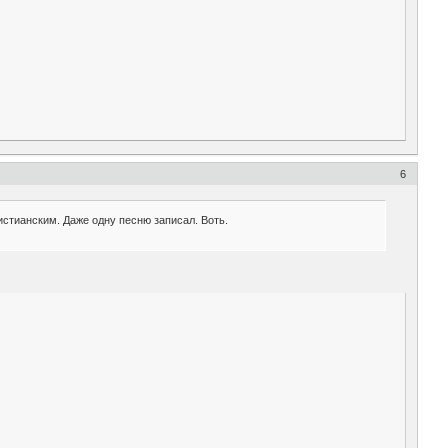
6
истианским. Даже одну песню записал. Воть.