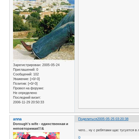
Зарегистрирован
: 2005-05-24
Приглашений:
0
Сообщений:
102
Уважение:
[+0/-0]
Позитив:
[+0/-0]
Провел на форуме:
Не определено
Последний визит:
2006-11-29 20:50:33
anna
Поделиться
2005-05-25 03:20:38
Dorough's wife - единственная и
неповторимая!!!&
чего... ну с ребятами щас тусуется в
0