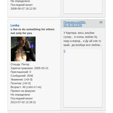
Не определено
Последний визит:
2008-06-07 19:12:50
Поделиться
2005-
10
Lenka
03-25 03:13:56
u live to do something for others
У Картера весь альбом
not only for you
супер... я очень люблю Ху
нидз а ворлд... и Ду ай хев ту
край.. да вообще все люблю...
0
Откуда:
Питер
Зарегистрирован
: 2005-03-21
Приглашений:
0
Сообщений:
3546
Уважение:
[+0/-0]
Позитив:
[+0/-0]
Возраст:
46
[1980-07-06]
Провел на форуме:
Не определено
Последний визит:
2013-07-02 12:28:11