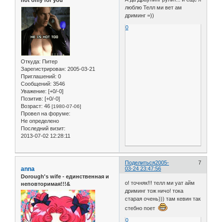
not only for you
люблю Телл ми вет ам
дриминг =))
0
Откуда:
Питер
Зарегистрирован
: 2005-03-21
Приглашений:
0
Сообщений:
3546
Уважение:
[+0/-0]
Позитив:
[+0/-0]
Возраст:
46
[1980-07-06]
Провел на форуме:
Не определено
Последний визит:
2013-07-02 12:28:11
Поделиться
2005-
7
anna
03-24 23:47:56
Dorough's wife - единственная и
о! точняк!!! телл ми уат айм
неповторимая!!!&
дриминг тож ничо! тока
старая очень))) там кевин так
стебно поет
0