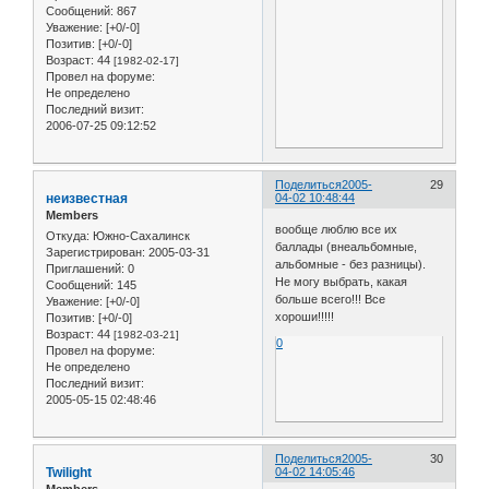
Сообщений:
867
Уважение:
[+0/-0]
Позитив:
[+0/-0]
Возраст:
44
[1982-02-17]
Провел на форуме:
Не определено
Последний визит:
2006-07-25 09:12:52
Поделиться
2005-
29
неизвестная
04-02 10:48:44
Members
вообще люблю все их
Откуда:
Южно-Сахалинск
баллады (внеальбомные,
Зарегистрирован
: 2005-03-31
альбомные - без разницы).
Приглашений:
0
Не могу выбрать, какая
Сообщений:
145
больше всего!!! Все
Уважение:
[+0/-0]
хороши!!!!!
Позитив:
[+0/-0]
Возраст:
44
[1982-03-21]
0
Провел на форуме:
Не определено
Последний визит:
2005-05-15 02:48:46
Поделиться
2005-
30
Twilight
04-02 14:05:46
Members