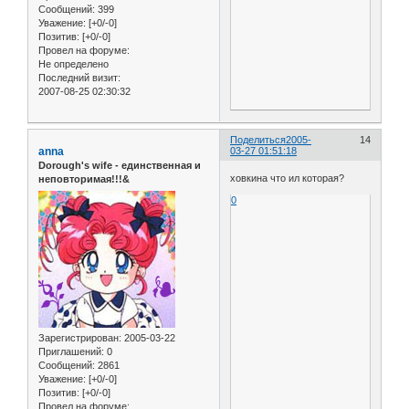
Сообщений:
399
Уважение:
[+0/-0]
Позитив:
[+0/-0]
Провел на форуме:
Не определено
Последний визит:
2007-08-25 02:30:32
Поделиться
2005-
14
anna
03-27 01:51:18
Dorough's wife - единственная и
ховкина что ил которая?
неповторимая!!!&
0
Зарегистрирован
: 2005-03-22
Приглашений:
0
Сообщений:
2861
Уважение:
[+0/-0]
Позитив:
[+0/-0]
Провел на форуме: