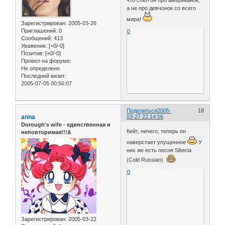
а не про девчонок со всего
мира!
Зарегистрирован
: 2005-03-26
Приглашений:
0
0
Сообщений:
413
Уважение:
[+0/-0]
Позитив:
[+0/-0]
Провел на форуме:
Не определено
Последний визит:
2005-07-05 00:56:07
Поделиться
2005-
18
anna
03-27 22:14:56
Dorough's wife - единственная и
Кейт, ничего, теперь он
неповторимая!!!&
наверстает упущенное
У
них же есть песня Siberia
(Cold Russian)
0
Зарегистрирован
: 2005-03-22