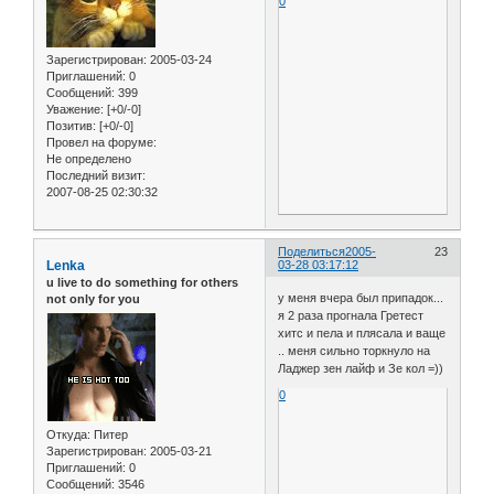
0
Зарегистрирован
: 2005-03-24
Приглашений:
0
Сообщений:
399
Уважение:
[+0/-0]
Позитив:
[+0/-0]
Провел на форуме:
Не определено
Последний визит:
2007-08-25 02:30:32
Поделиться
2005-
23
Lenka
03-28 03:17:12
u live to do something for others
у меня вчера был припадок...
not only for you
я 2 раза прогнала Гретест
хитс и пела и плясала и ваще
.. меня сильно торкнуло на
Ладжер зен лайф и Зе кол =))
0
Откуда:
Питер
Зарегистрирован
: 2005-03-21
Приглашений:
0
Сообщений:
3546