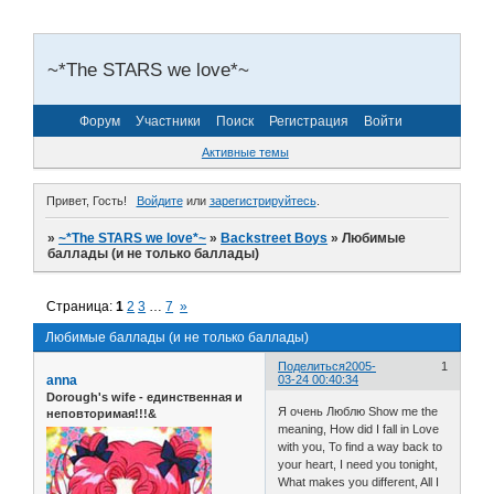
~*The STARS we love*~
Форум
Участники
Поиск
Регистрация
Войти
Активные темы
Привет, Гость!
Войдите
или
зарегистрируйтесь
.
»
~*The STARS we love*~
»
Backstreet Boys
»
Любимые
баллады (и не только баллады)
Страница:
1
2
3
…
7
»
Любимые баллады (и не только баллады)
Поделиться
2005-
1
anna
03-24 00:40:34
Dorough's wife - единственная и
Я очень Люблю Show me the
неповторимая!!!&
meaning, How did I fall in Love
with you, To find a way back to
your heart, I need you tonight,
What makes you different, All I