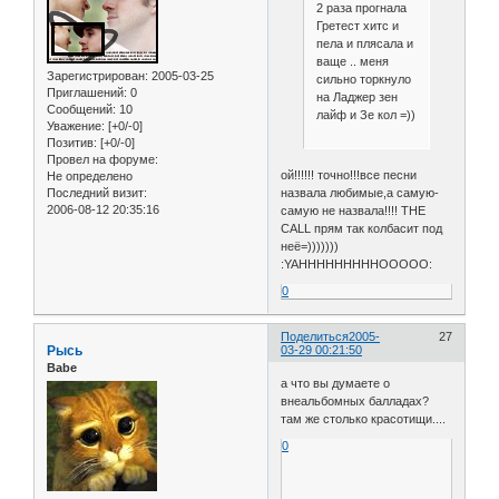
2 раза прогнала
Гретест хитс и
пела и плясала и
ваще .. меня
Зарегистрирован
: 2005-03-25
сильно торкнуло
Приглашений:
0
на Ладжер зен
Сообщений:
10
лайф и Зе кол =))
Уважение:
[+0/-0]
Позитив:
[+0/-0]
Провел на форуме:
ой!!!!!! точно!!!все песни
Не определено
назвала любимые,а самую-
Последний визит:
2006-08-12 20:35:16
самую не назвала!!!! THE
CALL прям так колбасит под
неё=)))))))
:YAHHHHHHHHHOOOOO:
0
Поделиться
2005-
27
Рысь
03-29 00:21:50
Babe
а что вы думаете о
внеальбомных балладах?
там же столько красотищи....
0