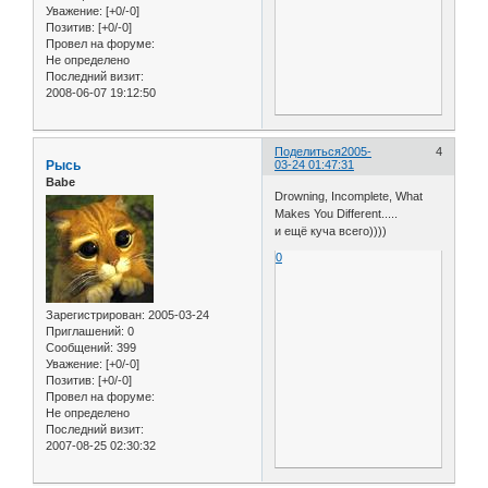
Уважение:
[+0/-0]
Позитив:
[+0/-0]
Провел на форуме:
Не определено
Последний визит:
2008-06-07 19:12:50
Поделиться
2005-
4
Рысь
03-24 01:47:31
Babe
Drowning, Incomplete, What
Makes You Different.....
и ещё куча всего))))
0
Зарегистрирован
: 2005-03-24
Приглашений:
0
Сообщений:
399
Уважение:
[+0/-0]
Позитив:
[+0/-0]
Провел на форуме:
Не определено
Последний визит:
2007-08-25 02:30:32