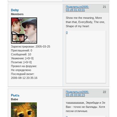
Поделиться
2005-
21
Deby
03-28 01:43:01
Members
Show me the meaning, More
than that, EveryBody, The one,
Shape of my heart
0
Зарегистрирован
: 2005-03-25
Приглашений:
0
Сообщений:
10
Уважение:
[+0/-0]
Позитив:
[+0/-0]
Провел на форуме:
Не определено
Последний визит:
2006-08-12 20:35:16
Поделиться
2005-
22
Рысь
03-28 03:00:23
Babe
таааааааааак, Эврибади и Зе
Ван - точно не баллады. Хотя
песни отличные.