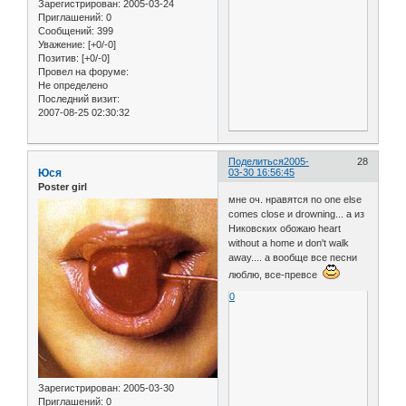
Зарегистрирован
: 2005-03-24
Приглашений:
0
Сообщений:
399
Уважение:
[+0/-0]
Позитив:
[+0/-0]
Провел на форуме:
Не определено
Последний визит:
2007-08-25 02:30:32
Поделиться
2005-
28
Юся
03-30 16:56:45
Poster girl
мне оч. нравятся no one else
comes close и drowning... а из
Никовских обожаю heart
without a home и don't walk
away.... а вообще все песни
люблю, все-превсе
0
Зарегистрирован
: 2005-03-30
Приглашений:
0