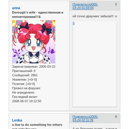
Поделиться
2005-
5
anna
03-24 01:59:04
Dorough's wife - единственная и
ой точно драунинг забыла!!! :o
неповторимая!!!&
0
Зарегистрирован
: 2005-03-22
Приглашений:
0
Сообщений:
2861
Уважение:
[+0/-0]
Позитив:
[+0/-0]
Провел на форуме:
Не определено
Последний визит:
2008-06-07 19:12:50
Поделиться
2005-
6
Lenka
03-24 02:11:39
u live to do something for others
А да Драунинг рулит... и еще я