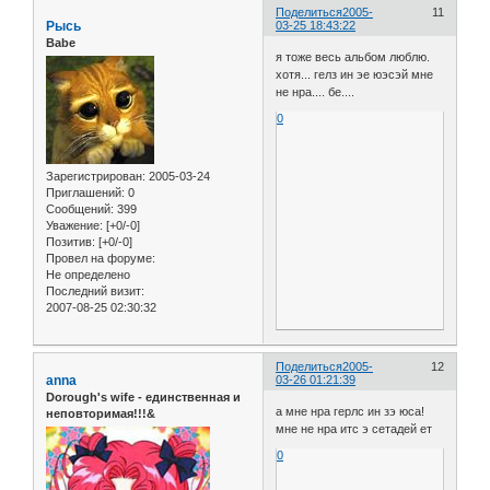
Поделиться
2005-
11
Рысь
03-25 18:43:22
Babe
я тоже весь альбом люблю.
хотя... гелз ин эе юэсэй мне
не нра.... бе....
0
Зарегистрирован
: 2005-03-24
Приглашений:
0
Сообщений:
399
Уважение:
[+0/-0]
Позитив:
[+0/-0]
Провел на форуме:
Не определено
Последний визит:
2007-08-25 02:30:32
Поделиться
2005-
12
anna
03-26 01:21:39
Dorough's wife - единственная и
а мне нра герлс ин зэ юса!
неповторимая!!!&
мне не нра итс э сетадей ет
0