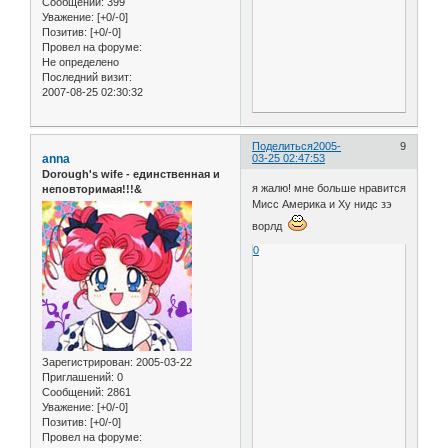
Сообщений:
399
Уважение:
[+0/-0]
Позитив:
[+0/-0]
Провел на форуме:
Не определено
Последний визит:
2007-08-25 02:30:32
Поделиться
2005-
9
anna
03-25 02:47:53
Dorough's wife - единственная и
я жалю! мне больше нравится
неповторимая!!!&
Мисс Америка и Ху нидс зэ
ворлд
0
Зарегистрирован
: 2005-03-22
Приглашений:
0
Сообщений:
2861
Уважение:
[+0/-0]
Позитив:
[+0/-0]
Провел на форуме: