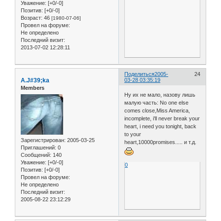
Уважение:
[+0/-0]
Позитив:
[+0/-0]
Возраст:
46
[1980-07-06]
Провел на форуме:
Не определено
Последний визит:
2013-07-02 12:28:11
Поделиться
2005-
24
A.J#39;ka
03-28 03:35:19
Members
Ну их не мало, назову лишь
малую часть: No one else
comes close,Miss America,
incomplete, i'll never break your
heart, i need you tonight, back
to your
Зарегистрирован
: 2005-03-25
heart,10000promises..... и т.д.
Приглашений:
0
Сообщений:
140
Уважение:
[+0/-0]
0
Позитив:
[+0/-0]
Провел на форуме:
Не определено
Последний визит:
2005-08-22 23:12:29