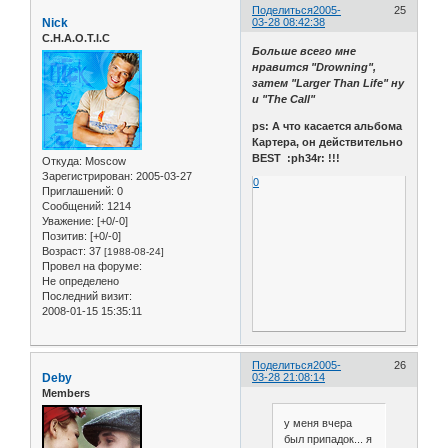
Поделиться
2005-
25
Nick
03-28 08:42:38
C.H.A.O.T.I.C
Больше всего мне
нравится "Drowning",
затем "Larger Than Life" ну
и "The Call"
ps: А что касается альбома
Картера, он действительно
BEST :ph34r: !!!
Откуда:
Moscow
Зарегистрирован
: 2005-03-27
0
Приглашений:
0
Сообщений:
1214
Уважение:
[+0/-0]
Позитив:
[+0/-0]
Возраст:
37
[1988-08-24]
Провел на форуме:
Не определено
Последний визит:
2008-01-15 15:35:11
Поделиться
2005-
26
Deby
03-28 21:08:14
Members
у меня вчера
был припадок... я