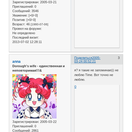
Зарегистрирован
: 2005-03-21
Приглашений:
0
Сообщений:
3546
Уважение:
[+0/-0]
Позитив:
[+0/-0]
Возраст:
46
[1980-07-06]
Провел на форуме:
Не определено
Последний визит:
2013-07-02 12:28:11
Поделиться
2005-
3
anna
03-24 00:52:21
Dorough's wife - единственная и
я? я такие не запоминаю)) не
неповторимая!!!&
люблю Time. Вот точно не
люблю.
0
Зарегистрирован
: 2005-03-22
Приглашений:
0
Сообщений:
2861