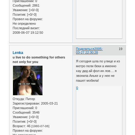
Приглашений:
0
Сообщений:
2861
Уважение:
[+0/-0]
Позитив:
[+0/-0]
Провел на форуме:
Не определено
Последний визит:
2008-06-07 19:12:50
Поделиться
2005-
19
Lenka
03-27 22:30:28
u live to do something for others
Я сегодня шла по улице и из
not only for you
метро пели беки а именно
хау дид ай фол ин лов.... я
звонила Аньке а у нее не
пашет мобила!
0
Откуда:
Питер
Зарегистрирован
: 2005-03-21
Приглашений:
0
Сообщений:
3546
Уважение:
[+0/-0]
Позитив:
[+0/-0]
Возраст:
46
[1980-07-06]
Провел на форуме: