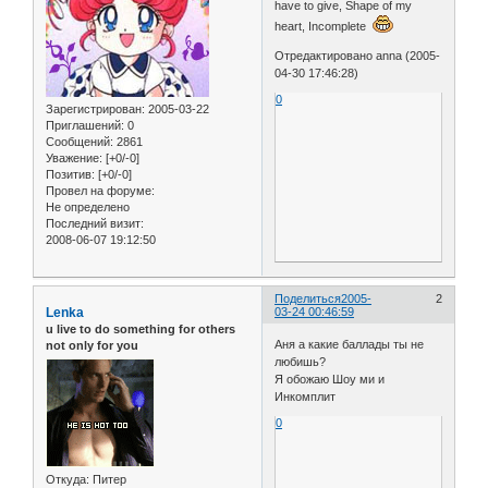
have to give, Shape of my
heart, Incomplete
Отредактировано anna (2005-
04-30 17:46:28)
0
Зарегистрирован
: 2005-03-22
Приглашений:
0
Сообщений:
2861
Уважение:
[+0/-0]
Позитив:
[+0/-0]
Провел на форуме:
Не определено
Последний визит:
2008-06-07 19:12:50
Поделиться
2005-
2
Lenka
03-24 00:46:59
u live to do something for others
Аня а какие баллады ты не
not only for you
любишь?
Я обожаю Шоу ми и
Инкомплит
0
Откуда:
Питер