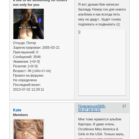
u live to do something for others
Я вот думаю Кев написал
not only for you
балладу Невер гон для нового
альбома и как всегда петь
ему не дадут.. будет снова
подпевать и подвывать (((
0
Откуда:
Питер
Зарегистрирован
: 2005-03-21
Приглашений:
0
Сообщений:
3546
Уважение:
[+0/-0]
Позитив:
[+0/-0]
Возраст:
46
[1980-07-06]
Провел на форуме:
Не определено
Последний визит:
2013-07-02 12:28:11
Поделиться
2005-
17
Kate
03-27 18:11:21
Members
Мне тоже нравится альбом
Картера. И даже очень.
Особенно Miss America &
Girls in the USA. Только жаль,
что спел он про американок,