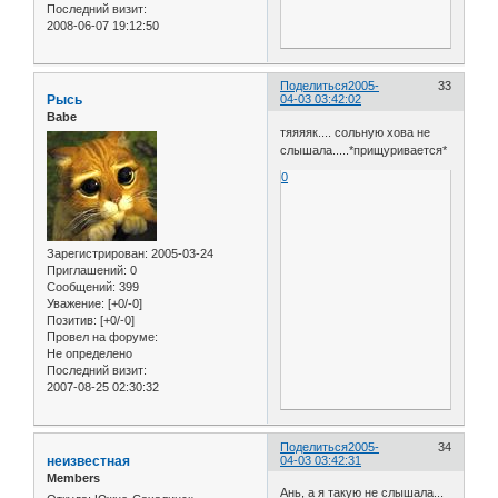
Последний визит:
2008-06-07 19:12:50
Поделиться
2005-
33
Рысь
04-03 03:42:02
Babe
тяяяяк.... сольную хова не
слышала.....*прищуривается*
0
Зарегистрирован
: 2005-03-24
Приглашений:
0
Сообщений:
399
Уважение:
[+0/-0]
Позитив:
[+0/-0]
Провел на форуме:
Не определено
Последний визит:
2007-08-25 02:30:32
Поделиться
2005-
34
неизвестная
04-03 03:42:31
Members
Ань, а я такую не слышала...