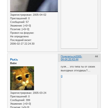
Зарегистрирован
: 2005-04-02
Приглашений:
0
Сообщений:
57
Уважение:
[+0/-0]
Позитив:
[+0/-0]
Провел на форуме:
Не определено
Последний визит:
2006-02-27 22:24:30
Поделиться
2005-
44
Рысь
04-04 20:43:44
Babe
гуля.... это типа ты от своих
выходных отходишь?....
0
Зарегистрирован
: 2005-03-24
Приглашений:
0
Сообщений:
399
Уважение:
[+0/-0]
Позитив:
[+0/-0]