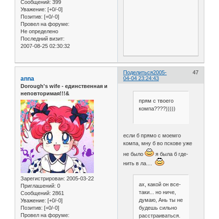
Сообщений:
399
Уважение:
[+0/-0]
Позитив:
[+0/-0]
Провел на форуме:
Не определено
Последний визит:
2007-08-25 02:30:32
Поделиться
2005-
47
anna
04-04 23:24:43
Dorough's wife - единственная и
неповторимая!!!&
прям с твоего
компа????)))))
если б прямо с моемго
компа, мну б во пскове уже
не было
я была б где-
нить в ла....
Зарегистрирован
: 2005-03-22
ах, какой он все-
Приглашений:
0
таки... но ниче,
Сообщений:
2861
думаю, Ань ты не
Уважение:
[+0/-0]
Позитив:
[+0/-0]
будешь сильно
Провел на форуме:
расстраиваться.