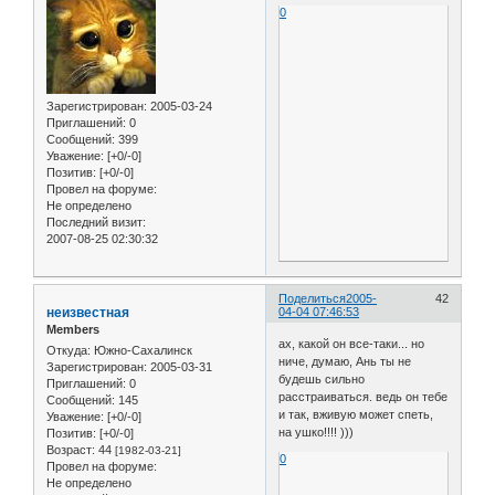
0
Зарегистрирован
: 2005-03-24
Приглашений:
0
Сообщений:
399
Уважение:
[+0/-0]
Позитив:
[+0/-0]
Провел на форуме:
Не определено
Последний визит:
2007-08-25 02:30:32
Поделиться
2005-
42
неизвестная
04-04 07:46:53
Members
ах, какой он все-таки... но
Откуда:
Южно-Сахалинск
ниче, думаю, Ань ты не
Зарегистрирован
: 2005-03-31
будешь сильно
Приглашений:
0
расстраиваться. ведь он тебе
Сообщений:
145
и так, вживую может спеть,
Уважение:
[+0/-0]
на ушко!!!! )))
Позитив:
[+0/-0]
Возраст:
44
[1982-03-21]
0
Провел на форуме:
Не определено