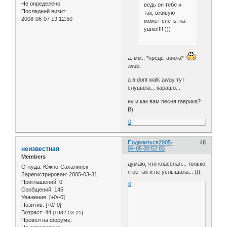
Не определено
ведь он тебе и
Последний визит:
так, вживую
2008-06-07 19:12:50
может спеть, на
ушко!!!! )))
а..мм.. *представила*
:wub:
а я dont walk away тут
слушала... карашо...
ну и как вам песня гаврика?
B)
0
Поделиться
2005-
48
неизвестная
04-05 00:52:03
Members
думаю, что классная... только
Откуда:
Южно-Сахалинск
я ее так и не услышала... (((
Зарегистрирован
: 2005-03-31
Приглашений:
0
0
Сообщений:
145
Уважение:
[+0/-0]
Позитив:
[+0/-0]
Возраст:
44
[1982-03-21]
Провел на форуме: