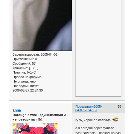
Зарегистрирован
: 2005-04-02
Приглашений:
0
Сообщений:
57
Уважение:
[+0/-0]
Позитив:
[+0/-0]
Провел на форуме:
Не определено
Последний визит:
2006-02-27 22:24:30
Поделиться
2005-
58
anna
04-07 23:47:37
Dorough's wife - единственная и
неповторимая!!!&
гуль, хорошая баллада!
а я сегодня переслушала
блэк энд блю... несколько раз