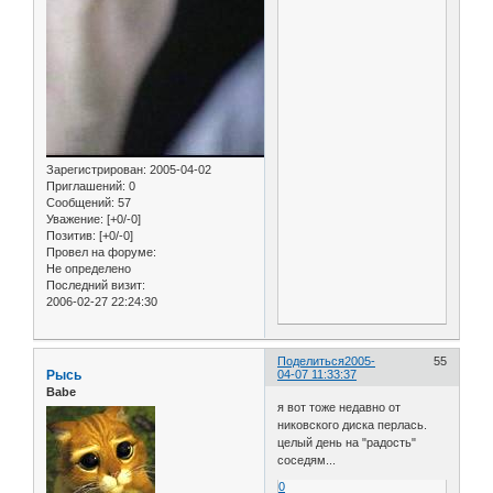
Зарегистрирован
: 2005-04-02
Приглашений:
0
Сообщений:
57
Уважение:
[+0/-0]
Позитив:
[+0/-0]
Провел на форуме:
Не определено
Последний визит:
2006-02-27 22:24:30
Поделиться
2005-
55
Рысь
04-07 11:33:37
Babe
я вот тоже недавно от
никовского диска перлась.
целый день на "радость"
соседям...
0