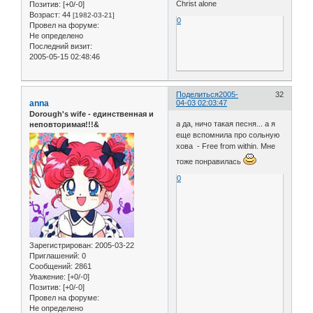
Christ alone
Позитив:
[+0/-0]
Возраст:
44
[1982-03-21]
0
Провел на форуме:
Не определено
Последний визит:
2005-05-15 02:48:46
Поделиться
2005-
32
anna
04-03 02:03:47
Dorough's wife - единственная и
а да, ничо такая песня... а я
неповторимая!!!&
еще вспомнила про сольную
хова - Free from within. Мне
тоже понравилась
0
Зарегистрирован
: 2005-03-22
Приглашений:
0
Сообщений:
2861
Уважение:
[+0/-0]
Позитив:
[+0/-0]
Провел на форуме:
Не определено