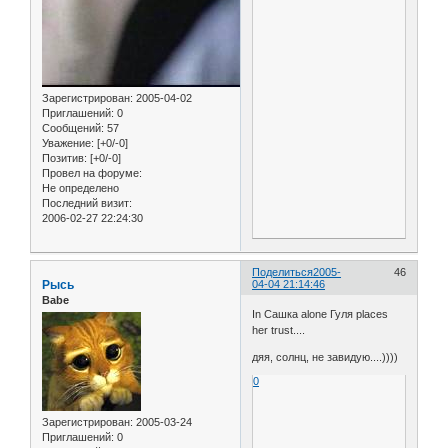
Зарегистрирован
: 2005-04-02
Приглашений:
0
Сообщений:
57
Уважение:
[+0/-0]
Позитив:
[+0/-0]
Провел на форуме:
Не определено
Последний визит:
2006-02-27 22:24:30
Поделиться
2005-
46
Рысь
04-04 21:14:46
Babe
In Сашка alone Гуля places
her trust....
дяя, солнц, не завидую....))))
0
Зарегистрирован
: 2005-03-24
Приглашений:
0