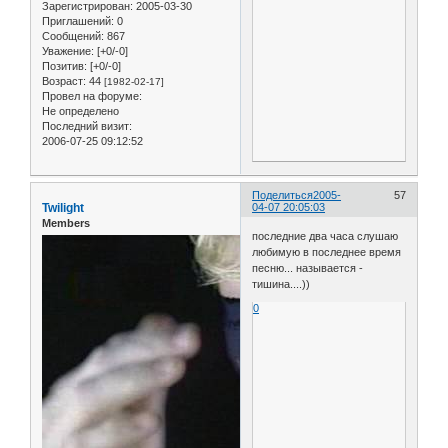
Зарегистрирован
: 2005-03-30
Приглашений:
0
Сообщений:
867
Уважение:
[+0/-0]
Позитив:
[+0/-0]
Возраст:
44
[1982-02-17]
Провел на форуме:
Не определено
Последний визит:
2006-07-25 09:12:52
Поделиться
2005-
57
Twilight
04-07 20:05:03
Members
последние два часа слушаю
любимую в последнее время
песню... называется -
тишина....))
0