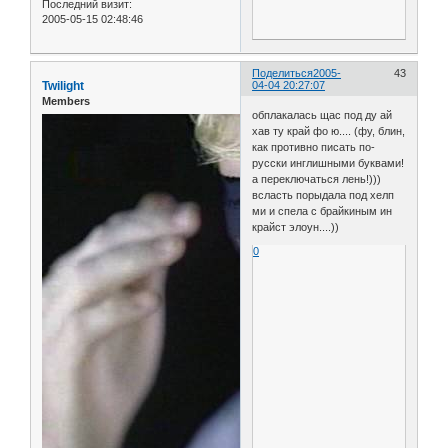
Последний визит:
2005-05-15 02:48:46
Поделиться
2005-
43
Twilight
04-04 20:27:07
Members
обплакалась щас под ду ай
хав ту край фо ю.... (фу, блин,
как противно писать по-
русски инглишными буквами!
а переключаться лень!)))
всласть порыдала под хелп
ми и спела с брайкиным ин
крайст элоун....))
0