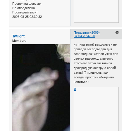
Провел на форуме:
Не определено
Последний визит:
2007-08-25 02:30:32
Поделиться
2005-
45
Twilight
04-04 20:47:20
Members
ну типа того)) выходные - не
приведи Господь! два дня
злая ходила: хотели ужин при
свечах вдвоем... а вместо
этого его тетка заставила
двоюродную сестру с собой
взять! (( пришлось, как
всегда, просто и обыденно
напиться!!
0