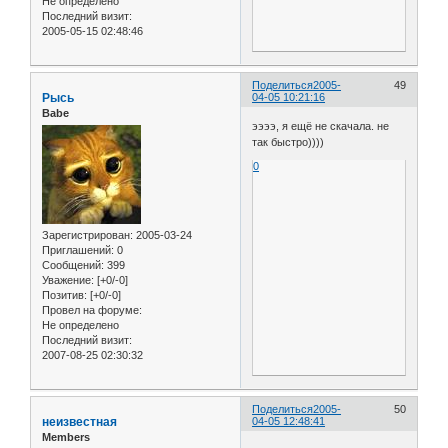
Не определено
Последний визит:
2005-05-15 02:48:46
Поделиться
2005-
49
Рысь
04-05 10:21:16
Babe
ээээ, я ещё не скачала. не
так быстро))))
0
Зарегистрирован
: 2005-03-24
Приглашений:
0
Сообщений:
399
Уважение:
[+0/-0]
Позитив:
[+0/-0]
Провел на форуме:
Не определено
Последний визит:
2007-08-25 02:30:32
Поделиться
2005-
50
неизвестная
04-05 12:48:41
Members