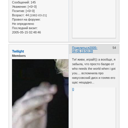
Сообщений:
145
Уважение:
[+0/-0]
Позитив:
[+0/-0]
Возраст:
44
[1982-03-21]
Провел на форуме:
Не определено
Последний визит:
2005-05-15 02:48:46
Поделиться
2005-
54
Twilight
04-06 19:50:28
Members
Ти! живи, играй!)) а вообще, я
забыла, что просто балдю от
who needs the world when i got
you.... вспомнила про
никусовский диск и гоняю его
щас нещадно...
0