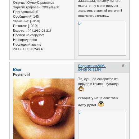
ааааааааа, не могу ничего
Откуда:
Южно-Сахалинск
скачать... у меня вирусы
Зарегистрирован
: 2005-03-31
завелись в компе! он гонит!
Приглашений:
0
пошла его лечить...
Сообщений:
145
Уважение:
[+0/-0]
0
Позитив:
[+0/-0]
Возраст:
44
[1982-03-21]
Провел на форуме:
Не определено
Последний визит:
2005-05-15 02:48:46
Поделиться
2005-
51
Юся
04-06 02:31:54
Poster girl
Ти, лучшее лекарство от
вирусо в компе - кувалда!
сегодня у меня don't walk
away рулит
0