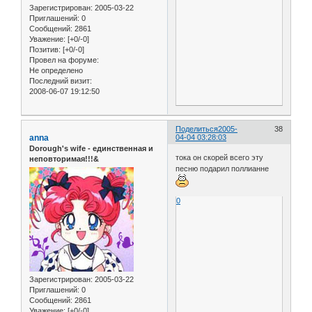
Зарегистрирован
: 2005-03-22
Приглашений:
0
Сообщений:
2861
Уважение:
[+0/-0]
Позитив:
[+0/-0]
Провел на форуме:
Не определено
Последний визит:
2008-06-07 19:12:50
Поделиться
2005-
38
anna
04-04 03:28:03
Dorough's wife - единственная и
тока он скорей всего эту
неповторимая!!!&
песню подарил поллианне
0
Зарегистрирован
: 2005-03-22
Приглашений:
0
Сообщений:
2861
Уважение:
[+0/-0]