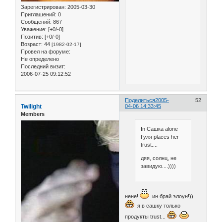
Зарегистрирован
: 2005-03-30
Приглашений:
0
Сообщений:
867
Уважение:
[+0/-0]
Позитив:
[+0/-0]
Возраст:
44
[1982-02-17]
Провел на форуме:
Не определено
Последний визит:
2006-07-25 09:12:52
Поделиться
2005-
52
Twilight
04-06 14:33:45
Members
In Сашка alone
Гуля places her
trust....
дяя, солнц, не
завидую....))))
нене!
ин брай элоун!))
я в сашку только
продукты trust...