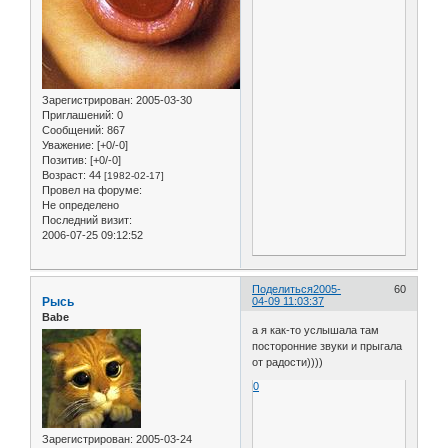
Зарегистрирован
: 2005-03-30
Приглашений:
0
Сообщений:
867
Уважение:
[+0/-0]
Позитив:
[+0/-0]
Возраст:
44
[1982-02-17]
Провел на форуме:
Не определено
Последний визит:
2006-07-25 09:12:52
Поделиться
2005-
60
Рысь
04-09 11:03:37
Babe
а я как-то услышала там
посторонние звуки и прыгала
от радости))))
0
Зарегистрирован
: 2005-03-24