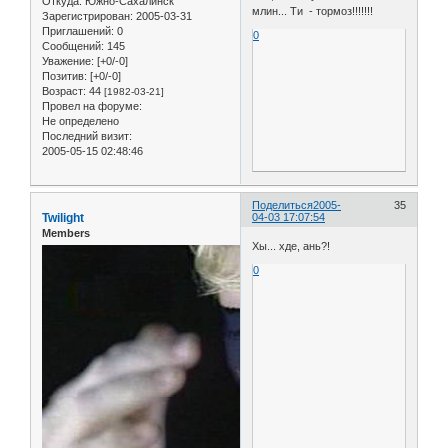
Откуда:
Южно-Сахалинск
млин... Ти - тормоз!!!!!!!
Зарегистрирован
: 2005-03-31
Приглашений:
0
0
Сообщений:
145
Уважение:
[+0/-0]
Позитив:
[+0/-0]
Возраст:
44
[1982-03-21]
Провел на форуме:
Не определено
Последний визит:
2005-05-15 02:48:46
Поделиться
2005-
35
Twilight
04-03 17:07:54
Members
Хы... хде, ань?!
0