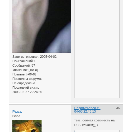
Зарегистрирован
: 2005-04-02
Приглашений:
0
Сообщений:
57
Уважение:
[+0/-0]
Позитив:
[+0/-0]
Провел на форуме:
Не определено
Последний визит:
2006-02-27 22:24:30
Поделиться
2005-
36
Рысь
04-03 22:43:13
Babe
тэкс, солная ховки есть на
DLS. качаем))))
0