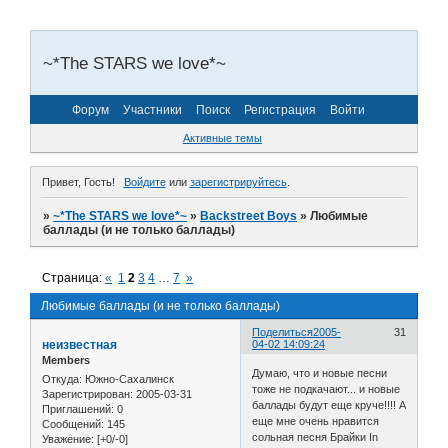
~*The STARS we love*~
Форум
Участники
Поиск
Регистрация
Войти
Активные темы
Привет, Гость!
Войдите
или
зарегистрируйтесь
.
»
~*The STARS we love*~
»
Backstreet Boys
»
Любимые
баллады (и не только баллады)
Страница:
«
1
2
3
4
…
7
»
Любимые баллады (и не только баллады)
Поделиться
2005-
31
неизвестная
04-02 14:09:24
Members
Думаю, что и новые песни
Откуда:
Южно-Сахалинск
тоже не подкачают... и новые
Зарегистрирован
: 2005-03-31
баллады будут еще круче!!!! А
Приглашений:
0
еще мне очень нравится
Сообщений:
145
сольная песня Брайки In
Уважение:
[+0/-0]