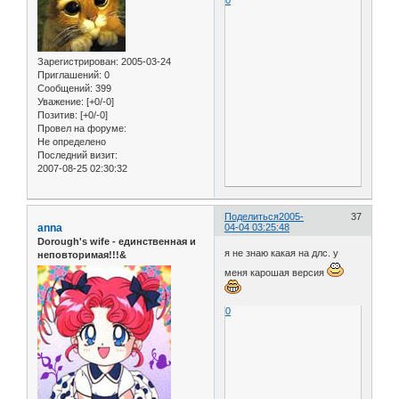
Зарегистрирован
: 2005-03-24
Приглашений:
0
Сообщений:
399
Уважение:
[+0/-0]
Позитив:
[+0/-0]
Провел на форуме:
Не определено
Последний визит:
2007-08-25 02:30:32
Поделиться
2005-
37
anna
04-04 03:25:48
Dorough's wife - единственная и
я не знаю какая на длс. у
неповторимая!!!&
меня карошая версия
0