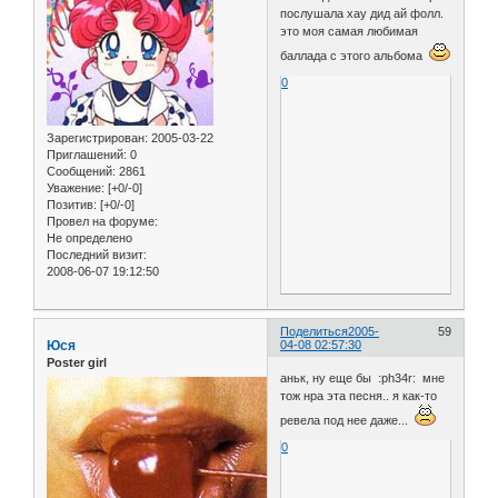
послушала хау дид ай фолл.
это моя самая любимая
баллада с этого альбома
0
Зарегистрирован
: 2005-03-22
Приглашений:
0
Сообщений:
2861
Уважение:
[+0/-0]
Позитив:
[+0/-0]
Провел на форуме:
Не определено
Последний визит:
2008-06-07 19:12:50
Поделиться
2005-
59
Юся
04-08 02:57:30
Poster girl
аньк, ну еще бы :ph34r: мне
тож нра эта песня.. я как-то
ревела под нее даже...
0