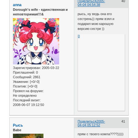
Поделиться
2005-
40
anna
04-04 04:54:38
Dorough's wife - единственная и
рысь, ну ведь она его
неповторимая!!!&
сестрень)) прям взял и
подарил мою карошую
версию сестре ))
0
Зарегистрирован
: 2005-03-22
Приглашений:
0
Сообщений:
2861
Уважение:
[+0/-0]
Позитив:
[+0/-0]
Провел на форуме:
Не определено
Последний визит:
2008-06-07 19:12:50
Поделиться
2005-
41
Рысь
04-04 05:12:52
Babe
прям с твоего компа????)))))