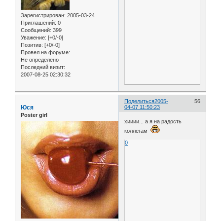
Зарегистрирован
: 2005-03-24
Приглашений:
0
Сообщений:
399
Уважение:
[+0/-0]
Позитив:
[+0/-0]
Провел на форуме:
Не определено
Последний визит:
2007-08-25 02:30:32
Поделиться
2005-
56
Юся
04-07 11:50:23
Poster girl
хииии... а я на радость
коллегам
0