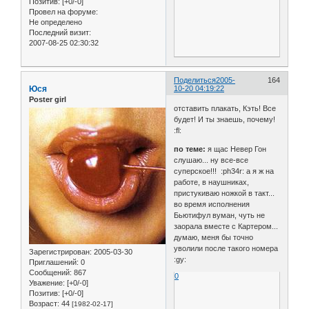
Позитив:
[+0/-0]
Провел на форуме:
Не определено
Последний визит:
2007-08-25 02:30:32
Поделиться
2005-
164
Юся
10-20 04:19:22
Poster girl
отставить плакать, Кэть! Все
будет! И ты знаешь, почему!
:fl:
по теме:
я щас Невер Гон
слушаю... ну все-все
суперское!!! :ph34r: а я ж на
работе, в наушниках,
пристукиваю ножкой в такт...
во время исполнения
Бьютифул вуман, чуть не
заорала вместе с Картером...
думаю, меня бы точно
уволили после такого номера
Зарегистрирован
: 2005-03-30
:gy:
Приглашений:
0
Сообщений:
867
0
Уважение:
[+0/-0]
Позитив:
[+0/-0]
Возраст:
44
[1982-02-17]