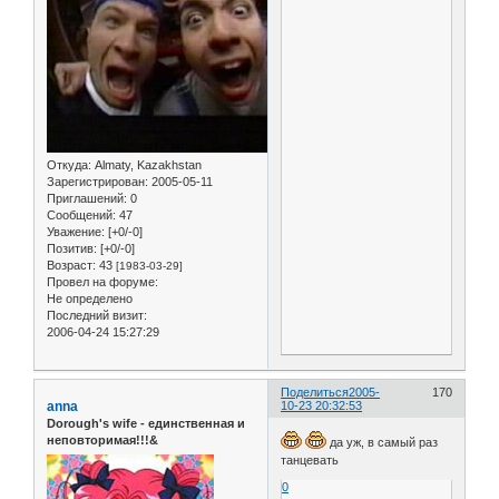
Откуда:
Almaty, Kazakhstan
Зарегистрирован
: 2005-05-11
Приглашений:
0
Сообщений:
47
Уважение:
[+0/-0]
Позитив:
[+0/-0]
Возраст:
43
[1983-03-29]
Провел на форуме:
Не определено
Последний визит:
2006-04-24 15:27:29
Поделиться
2005-
170
anna
10-23 20:32:53
Dorough's wife - единственная и
неповторимая!!!&
да уж, в самый раз
танцевать
0