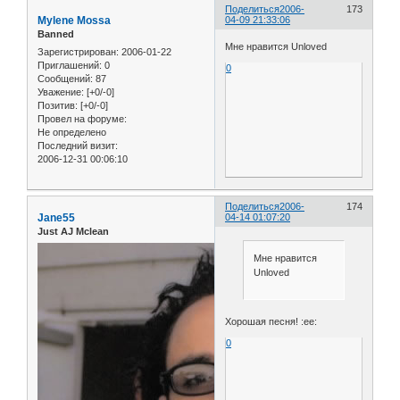
Поделиться
2006-
173
Mylene Mossa
04-09 21:33:06
Banned
Мне нравится Unloved
Зарегистрирован
: 2006-01-22
Приглашений:
0
0
Сообщений:
87
Уважение:
[+0/-0]
Позитив:
[+0/-0]
Провел на форуме:
Не определено
Последний визит:
2006-12-31 00:06:10
Поделиться
2006-
174
Jane55
04-14 01:07:20
Just AJ Mclean
Мне нравится
Unloved
Хорошая песня! :ee:
0