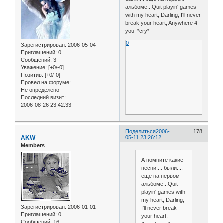
альбоме...Quit playin' games
with my heart, Darling, I'll never
break your heart, Anywhere 4
you *cry*
0
Зарегистрирован
: 2006-05-04
Приглашений:
0
Сообщений:
3
Уважение:
[+0/-0]
Позитив:
[+0/-0]
Провел на форуме:
Не определено
Последний визит:
2006-08-26 23:42:33
Поделиться
2006-
178
AKW
05-11 23:26:12
Members
А помните какие
песни.... были....
еще на первом
альбоме...Quit
playin' games with
my heart, Darling,
Зарегистрирован
: 2006-01-01
I'll never break
Приглашений:
0
your heart,
Сообщений:
16