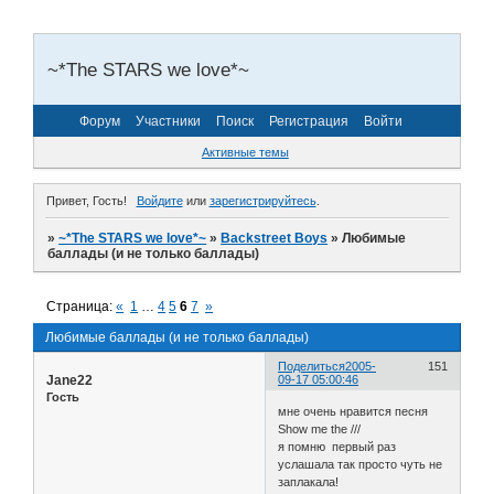
~*The STARS we love*~
Форум
Участники
Поиск
Регистрация
Войти
Активные темы
Привет, Гость!
Войдите
или
зарегистрируйтесь
.
»
~*The STARS we love*~
»
Backstreet Boys
»
Любимые
баллады (и не только баллады)
Страница:
«
1
…
4
5
6
7
»
Любимые баллады (и не только баллады)
Поделиться
2005-
151
Jane22
09-17 05:00:46
Гость
мне очень нравится песня
Show me the ///
я помню первый раз
услашала так просто чуть не
заплакала!