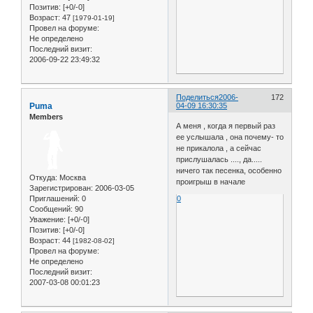
Позитив:
[+0/-0]
Возраст:
47
[1979-01-19]
Провел на форуме:
Не определено
Последний визит:
2006-09-22 23:49:32
Поделиться
2006-
172
Puma
04-09 16:30:35
Members
А меня , когда я первый раз
ее услышала , она почему- то
не прикалола , а сейчас
прислушалась ...., да.....
ничего так песенка, особенно
Откуда:
Москва
проигрыш в начале
Зарегистрирован
: 2006-03-05
Приглашений:
0
0
Сообщений:
90
Уважение:
[+0/-0]
Позитив:
[+0/-0]
Возраст:
44
[1982-08-02]
Провел на форуме:
Не определено
Последний визит:
2007-03-08 00:01:23