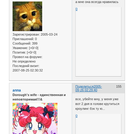
а мне она всегда нравилась
0
Зарегистрирован
: 2005-03-24
Приглашений:
0
Сообщений:
399
Уважение:
[+0/-0]
Позитив:
[+0/-0]
Провел на форуме:
Не определено
Последний визит:
2007-08-25 02:30:32
Поделиться
2005-
155
anna
09-26 02:29:40
Dorough's wife - единственная и
все, убейте мну, у меня уже
неповторимая!!!&
вот 2 дня в голове крутиться
кроулинг бэк ту ю...
0