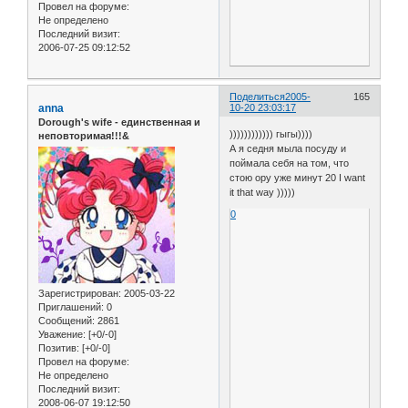
Провел на форуме:
Не определено
Последний визит:
2006-07-25 09:12:52
Поделиться
2005-
165
anna
10-20 23:03:17
Dorough's wife - единственная и
)))))))))))) гыгы))))
неповторимая!!!&
А я седня мыла посуду и
поймала себя на том, что
стою ору уже минут 20 I want
it that way )))))
0
Зарегистрирован
: 2005-03-22
Приглашений:
0
Сообщений:
2861
Уважение:
[+0/-0]
Позитив:
[+0/-0]
Провел на форуме:
Не определено
Последний визит:
2008-06-07 19:12:50