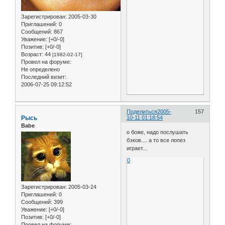
Зарегистрирован
: 2005-03-30
Приглашений:
0
Сообщений:
867
Уважение:
[+0/-0]
Позитив:
[+0/-0]
Возраст:
44
[1982-02-17]
Провел на форуме:
Не определено
Последний визит:
2006-07-25 09:12:52
Поделиться
2005-
157
Рысь
10-11 01:18:54
Babe
о боже, надо послушать
бэков.... а то все лопез
играет...
0
Зарегистрирован
: 2005-03-24
Приглашений:
0
Сообщений:
399
Уважение:
[+0/-0]
Позитив:
[+0/-0]
Провел на форуме: