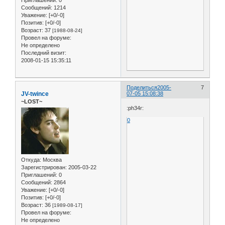
Сообщений:
1214
Уважение:
[+0/-0]
Позитив:
[+0/-0]
Возраст:
37
[1988-08-24]
Провел на форуме:
Не определено
Последний визит:
2008-01-15 15:35:11
Поделиться
2005-
7
JV-twince
07-05 15:08:38
~LOST~
:ph34r:
0
Откуда:
Москва
Зарегистрирован
: 2005-03-22
Приглашений:
0
Сообщений:
2864
Уважение:
[+0/-0]
Позитив:
[+0/-0]
Возраст:
36
[1989-08-17]
Провел на форуме:
Не определено