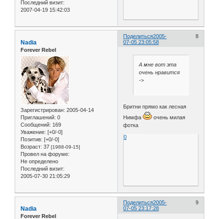
Последний визит:
2007-04-19 15:42:03
Поделиться
2005-
8
Nadia
07-05 23:05:58
Forever Rebel
А мне вот эта
очень нравится
->
Бритни прямо как лесная
Зарегистрирован
: 2005-04-14
Нимфа
очень милая
Приглашений:
0
Сообщений:
169
фотка
Уважение:
[+0/-0]
0
Позитив:
[+0/-0]
Возраст:
37
[1988-09-15]
Провел на форуме:
Не определено
Последний визит:
2005-07-30 21:05:29
Поделиться
2005-
9
Nadia
07-05 23:17:28
Forever Rebel