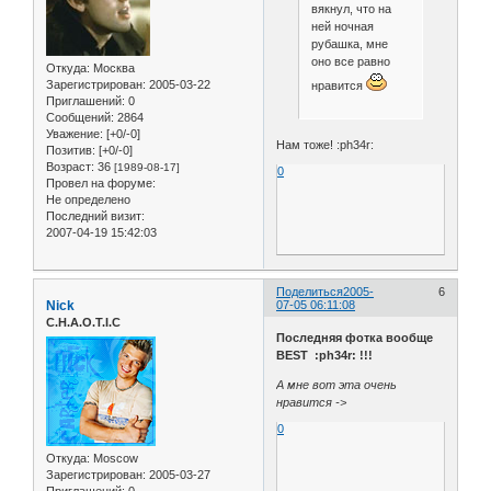
вякнул, что на
ней ночная
рубашка, мне
оно все равно
Откуда:
Москва
Зарегистрирован
: 2005-03-22
нравится
Приглашений:
0
Сообщений:
2864
Уважение:
[+0/-0]
Нам тоже! :ph34r:
Позитив:
[+0/-0]
Возраст:
36
[1989-08-17]
0
Провел на форуме:
Не определено
Последний визит:
2007-04-19 15:42:03
Поделиться
2005-
6
Nick
07-05 06:11:08
C.H.A.O.T.I.C
Последняя фотка вообще
BEST :ph34r: !!!
А мне вот эта очень
нравится ->
0
Откуда:
Moscow
Зарегистрирован
: 2005-03-27
Приглашений:
0