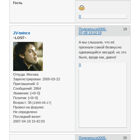
Гость
0
Поделиться
2005-
19
JV-twince
07-08 13:12:19
~LOST~
А мы слышали, что её
признали самой безвкусно
одевающийся звездой, но это
было, вроде как, давно!
0
Откуда:
Москва
Зарегистрирован
: 2005-03-22
Приглашений:
0
Сообщений:
2864
Уважение:
[+0/-0]
Позитив:
[+0/-0]
Возраст:
36
[1989-08-17]
Провел на форуме:
Не определено
Последний визит:
2007-04-19 15:42:03
Поделиться
2005-
20