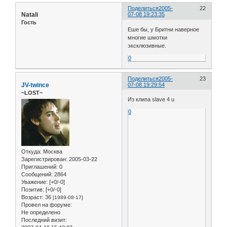
Поделиться
2005-
22
Natali
07-08 19:23:35
Гость
Еше бы, у Бритни наверное
многие шмотки
эксклюзивные.
0
Поделиться
2005-
23
JV-twince
07-08 19:29:54
~LOST~
Из клипа slave 4 u
0
Откуда:
Москва
Зарегистрирован
: 2005-03-22
Приглашений:
0
Сообщений:
2864
Уважение:
[+0/-0]
Позитив:
[+0/-0]
Возраст:
36
[1989-08-17]
Провел на форуме:
Не определено
Последний визит: