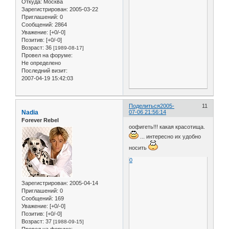
Откуда:
Москва
Зарегистрирован
: 2005-03-22
Приглашений:
0
Сообщений:
2864
Уважение:
[+0/-0]
Позитив:
[+0/-0]
Возраст:
36
[1989-08-17]
Провел на форуме:
Не определено
Последний визит:
2007-04-19 15:42:03
Поделиться
2005-
11
Nadia
07-06 21:56:14
Forever Rebel
оофигеть!!! какая красотища.
... интересно их удобно
носить
0
Зарегистрирован
: 2005-04-14
Приглашений:
0
Сообщений:
169
Уважение:
[+0/-0]
Позитив:
[+0/-0]
Возраст:
37
[1988-09-15]