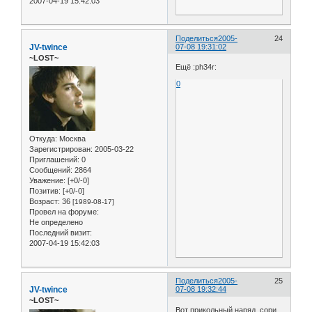
2007-04-19 15:42:03
Поделиться
2005-
24
JV-twince
07-08 19:31:02
~LOST~
Ещё :ph34r:
0
Откуда:
Москва
Зарегистрирован
: 2005-03-22
Приглашений:
0
Сообщений:
2864
Уважение:
[+0/-0]
Позитив:
[+0/-0]
Возраст:
36
[1989-08-17]
Провел на форуме:
Не определено
Последний визит:
2007-04-19 15:42:03
Поделиться
2005-
25
JV-twince
07-08 19:32:44
~LOST~
Вот прикольный наряд, сори