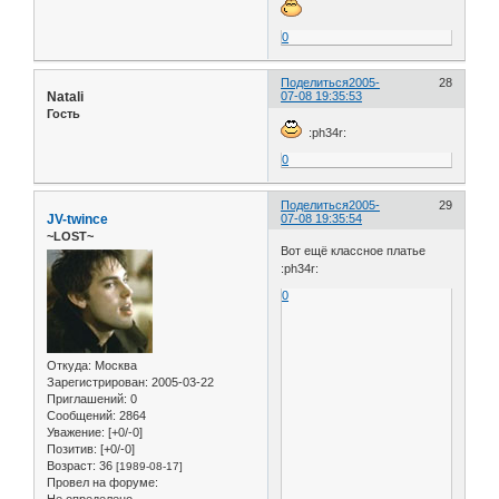
0
Поделиться
2005-
28
Natali
07-08 19:35:53
Гость
:ph34r:
0
Поделиться
2005-
29
JV-twince
07-08 19:35:54
~LOST~
Вот ещё классное платье
:ph34r:
0
Откуда:
Москва
Зарегистрирован
: 2005-03-22
Приглашений:
0
Сообщений:
2864
Уважение:
[+0/-0]
Позитив:
[+0/-0]
Возраст:
36
[1989-08-17]
Провел на форуме:
Не определено