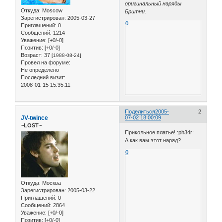
оригинальный наряды
Откуда:
Moscow
Бритни.
Зарегистрирован
: 2005-03-27
0
Приглашений:
0
Сообщений:
1214
Уважение:
[+0/-0]
Позитив:
[+0/-0]
Возраст:
37
[1988-08-24]
Провел на форуме:
Не определено
Последний визит:
2008-01-15 15:35:11
Поделиться
2005-
2
JV-twince
07-02 18:00:09
~LOST~
Прикольное платье! :ph34r:
А как вам этот наряд?
0
Откуда:
Москва
Зарегистрирован
: 2005-03-22
Приглашений:
0
Сообщений:
2864
Уважение:
[+0/-0]
Позитив:
[+0/-0]