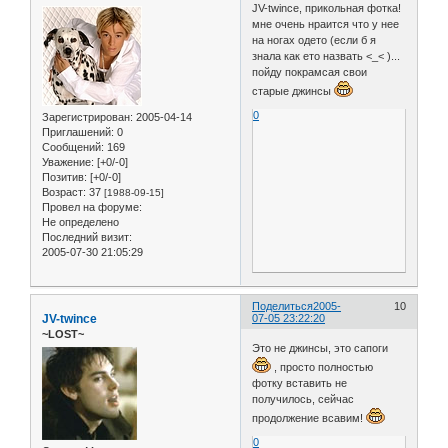
JV-twince, прикольная фотка!
мне очень нраится что у нее
на ногах одето (если б я
знала как ето назвать <_< )...
пойду покрамсая свои
старые джинсы
0
Зарегистрирован
: 2005-04-14
Приглашений:
0
Сообщений:
169
Уважение:
[+0/-0]
Позитив:
[+0/-0]
Возраст:
37
[1988-09-15]
Провел на форуме:
Не определено
Последний визит:
2005-07-30 21:05:29
Поделиться
2005-
10
JV-twince
07-05 23:22:20
~LOST~
Это не джинсы, это сапоги
, просто полностью
фотку вставить не
получилось, сейчас
продолжение всавим!
0