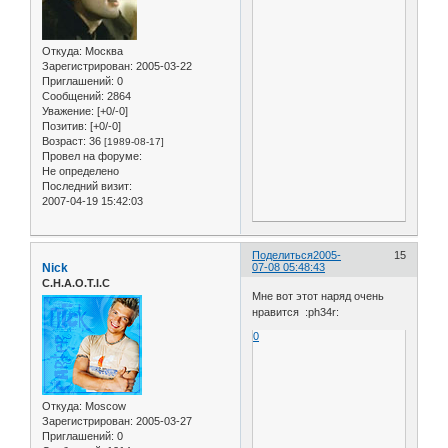
Откуда:
Москва
Зарегистрирован
: 2005-03-22
Приглашений:
0
Сообщений:
2864
Уважение:
[+0/-0]
Позитив:
[+0/-0]
Возраст:
36
[1989-08-17]
Провел на форуме:
Не определено
Последний визит:
2007-04-19 15:42:03
Поделиться
2005-
15
Nick
07-08 05:48:43
C.H.A.O.T.I.C
Мне вот этот наряд очень
нравится :ph34r:
0
Откуда:
Moscow
Зарегистрирован
: 2005-03-27
Приглашений:
0