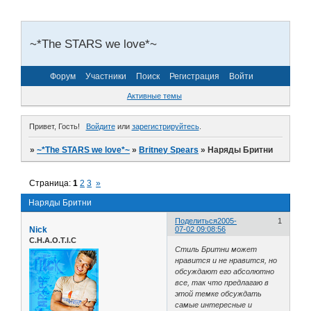
~*The STARS we love*~
Форум
Участники
Поиск
Регистрация
Войти
Активные темы
Привет, Гость!
Войдите
или
зарегистрируйтесь
.
»
~*The STARS we love*~
»
Britney Spears
»
Наряды Бритни
Страница:
1
2
3
»
Наряды Бритни
Поделиться
2005-
1
Nick
07-02 09:08:56
C.H.A.O.T.I.C
Стиль Бритни может
нравится и не нравится, но
обсуждают его абсолютно
все, так что предлагаю в
этой темке обсуждать
самые интересные и