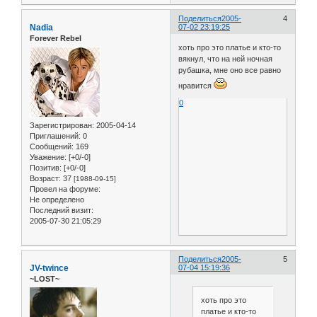
Поделиться
2005-
4
Nadia
07-02 23:19:25
Forever Rebel
хоть про это платье и кто-то
вякнул, что на ней ночная
рубашка, мне оно все равно
нравится
0
Зарегистрирован
: 2005-04-14
Приглашений:
0
Сообщений:
169
Уважение:
[+0/-0]
Позитив:
[+0/-0]
Возраст:
37
[1988-09-15]
Провел на форуме:
Не определено
Последний визит:
2005-07-30 21:05:29
Поделиться
2005-
5
JV-twince
07-04 15:19:36
~LOST~
хоть про это
платье и кто-то