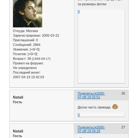
за размеры фотки
0
Откуда:
Москва
Зарегистрирован
: 2005-03-22
Приглашений:
0
Сообщений:
2864
Уважение:
[+0/-0]
Позитив:
[+0/-0]
Возраст:
36
[1989-08-17]
Провел на форуме:
Не определено
Последний визит:
2007-04-19 15:42:03
Поделиться
2005-
26
Natali
07-08 19:32:51
Гость
Доска часть прикида.
0
Поделиться
2005-
27
Natali
07-08 19:34:18
Гость