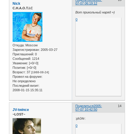
Nick
07-07 06:19:12
C.H.A.O.T.I.C
Вот прикольный наряд =)
0
Откуда:
Moscow
Зарегистрирован
: 2005-03-27
Приглашений:
0
Сообщений:
1214
Уважение:
[+0/-0]
Позитив:
[+0/-0]
Возраст:
37
[1988-08-24]
Провел на форуме:
Не определено
Последний визит:
2008-01-15 15:35:11
Поделиться
2005-
14
JV-twince
07-07 10:42:50
~LOST~
:ph34r:
0