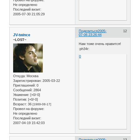
Провел на форуме:
Не определено
Последний визит:
2005-07-30 21:05:29
Поделиться
2005-
12
JV-twince
07-06 23:26:44
~LOST~
Нам тоже очень нравится!
:ph34r:
0
Откуда:
Москва
Зарегистрирован
: 2005-03-22
Приглашений:
0
Сообщений:
2864
Уважение:
[+0/-0]
Позитив:
[+0/-0]
Возраст:
36
[1989-08-17]
Провел на форуме:
Не определено
Последний визит:
2007-04-19 15:42:03
Поделиться
2005-
13