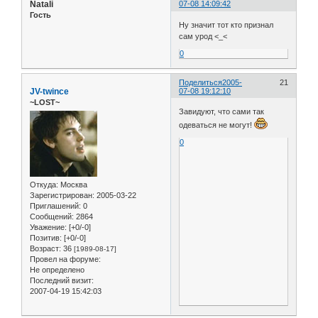
Natali
07-08 14:09:42
Гость
Ну значит тот кто признал
сам урод <_<
0
Поделиться
2005-
21
JV-twince
07-08 19:12:10
~LOST~
Завидуют, что сами так
одеваться не могут!
0
Откуда:
Москва
Зарегистрирован
: 2005-03-22
Приглашений:
0
Сообщений:
2864
Уважение:
[+0/-0]
Позитив:
[+0/-0]
Возраст:
36
[1989-08-17]
Провел на форуме:
Не определено
Последний визит:
2007-04-19 15:42:03