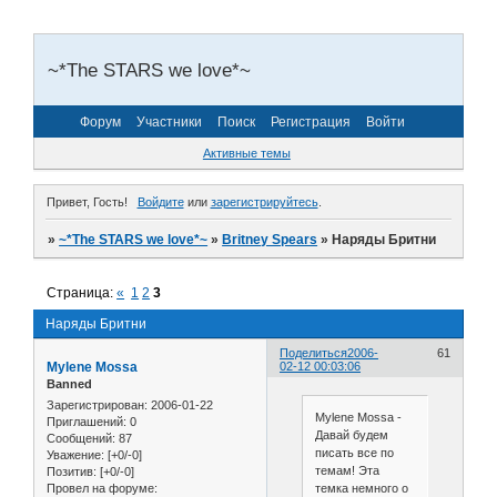
~*The STARS we love*~
Форум
Участники
Поиск
Регистрация
Войти
Активные темы
Привет, Гость!
Войдите
или
зарегистрируйтесь
.
»
~*The STARS we love*~
»
Britney Spears
»
Наряды Бритни
Страница:
«
1
2
3
Наряды Бритни
Поделиться
2006-
61
Mylene Mossa
02-12 00:03:06
Banned
Зарегистрирован
: 2006-01-22
Mylene Mossa -
Приглашений:
0
Давай будем
Сообщений:
87
писать все по
Уважение:
[+0/-0]
темам! Эта
Позитив:
[+0/-0]
темка немного о
Провел на форуме: