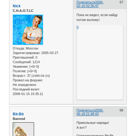
Поделиться
2006-
67
Nick
02-16 02:36:47
C.H.A.O.T.I.C
Пока не видел, если найду
потом выложу!
0
Откуда:
Moscow
Зарегистрирован
: 2005-03-27
Приглашений:
0
Сообщений:
1214
Уважение:
[+0/-0]
Позитив:
[+0/-0]
Возраст:
37
[1988-08-24]
Провел на форуме:
Не определено
Последний визит:
2008-01-15 15:35:11
Поделиться
2006-
68
Bit-Bit
06-18 21:48:43
Banned
Прикольные наряды!
А вот?
Отредактировано Bit-Bit