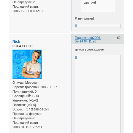
Не определено
другом!
Последний визит:
2006-12-31 00:06:10
Я не против!
0
Поделиться
2006-
62
Nick
02-14 04:11:26
C.H.A.O.T.I.C
Actors Guild Awards
0
Откуда:
Moscow
Зарегистрирован
: 2005-03-27
Приглашений:
0
Сообщений:
1214
Уважение:
[+0/-0]
Позитив:
[+0/-0]
Возраст:
37
[1988-08-24]
Провел на форуме:
Не определено
Последний визит:
2008-01-15 15:35:11