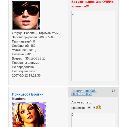
Вот этот наряд мне ОЧЕНЬ
нравится!!!
0
Откуда:
Россия (и горжусь этим!)
Зарегистрирован
: 2006-05-09
Приглашений:
0
Сообщений:
482
Уважение:
[+0/-0]
Позитив:
[+0/-0]
Возраст:
35
[1990-12-22]
Провел на форуме:
Не определено
Последний визит:
2007-10-12 19:12:36
Поделиться
2006-
72
Принцесса Бритни
06-30 17:26:29
Members
А мне вот это
нравится!!!!!!!!!!!!
0