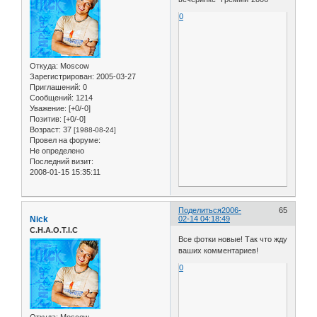
0
Откуда:
Moscow
Зарегистрирован
: 2005-03-27
Приглашений:
0
Сообщений:
1214
Уважение:
[+0/-0]
Позитив:
[+0/-0]
Возраст:
37
[1988-08-24]
Провел на форуме:
Не определено
Последний визит:
2008-01-15 15:35:11
Поделиться
2006-
65
Nick
02-14 04:18:49
C.H.A.O.T.I.C
Все фотки новые! Так что жду
ваших комментариев!
0