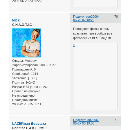
2006-06-20 23:55:22
Поделиться
2006-
70
Nick
06-20 07:18:25
C.H.A.O.T.I.C
Последняя фотка очень
красивая, там вообще все
фотосессия BEST`ище !!!
0
Откуда:
Moscow
Зарегистрирован
: 2005-03-27
Приглашений:
0
Сообщений:
1214
Уважение:
[+0/-0]
Позитив:
[+0/-0]
Возраст:
37
[1988-08-24]
Провел на форуме:
Не определено
Последний визит:
2008-01-15 15:35:11
Поделиться
2006-
71
LAZERная Девушка
06-27 03:19:06
Don't be F A K E!!!!!!!!