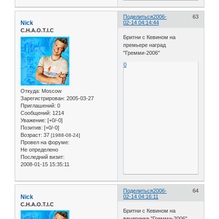
Поделиться
2006-
63
Nick
02-14 04:14:44
C.H.A.O.T.I.C
Бритни с Кевином на
премьере наград
"Гремми-2006"
0
Откуда:
Moscow
Зарегистрирован
: 2005-03-27
Приглашений:
0
Сообщений:
1214
Уважение:
[+0/-0]
Позитив:
[+0/-0]
Возраст:
37
[1988-08-24]
Провел на форуме:
Не определено
Последний визит:
2008-01-15 15:35:11
Поделиться
2006-
64
Nick
02-14 04:16:11
C.H.A.O.T.I.C
Бритни с Кевином на
вечеринке "Гремми-2006"