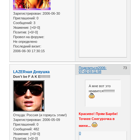
Зарегистрирован
: 2006-06-30
Приглашений:
0
Сообщений:
3
Уважение:
[+0/-0]
Позитив:
[+0/-0]
Провел на форуме:
Не определено
Последний визит:
2006-06-30 17:30:15
Поделиться
2006-
73
LAZERная Девушка
07-02 03:11:58
Don't be F A K E!!!!!!!!
А мне вот это
нравится!!!!!!!!!!!!
Красиво! Прям Барби!
Откуда:
Россия (и горжусь этим!)
Точнее Снегурочка в
Зарегистрирован
: 2006-05-09
Приглашений:
0
мини...
Сообщений:
482
0
Уважение:
[+0/-0]
Позитив:
[+0/-0]