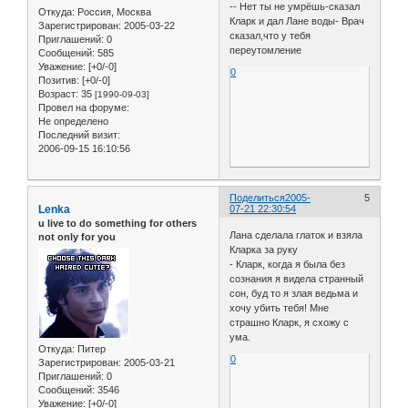
-- Нет ты не умрёшь-сказал
Откуда:
Россия, Москва
Кларк и дал Лане воды- Врач
Зарегистрирован
: 2005-03-22
сказал,что у тебя
Приглашений:
0
переутомление
Сообщений:
585
Уважение:
[+0/-0]
0
Позитив:
[+0/-0]
Возраст:
35
[1990-09-03]
Провел на форуме:
Не определено
Последний визит:
2006-09-15 16:10:56
Поделиться
2005-
5
Lenka
07-21 22:30:54
u live to do something for others
Лана сделала глаток и взяла
not only for you
Кларка за руку
- Кларк, когда я была без
сознания я видела странный
сон, буд то я злая ведьма и
хочу убить тебя! Мне
страшно Кларк, я схожу с
ума.
Откуда:
Питер
0
Зарегистрирован
: 2005-03-21
Приглашений:
0
Сообщений:
3546
Уважение:
[+0/-0]