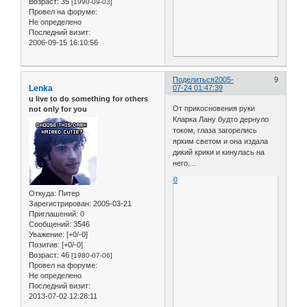
Возраст:
35
[1990-09-03]
Провел на форуме:
Не определено
Последний визит:
2006-09-15 16:10:56
Поделиться
2005-
9
Lenka
07-24 01:47:39
u live to do something for others
От прикосновения руки
not only for you
Кларка Лану будто дернуло
током, глаза загорелись
ярким светом и она издала
дикий крики и кинулась на
него....
0
Откуда:
Питер
Зарегистрирован
: 2005-03-21
Приглашений:
0
Сообщений:
3546
Уважение:
[+0/-0]
Позитив:
[+0/-0]
Возраст:
46
[1980-07-06]
Провел на форуме:
Не определено
Последний визит:
2013-07-02 12:28:11