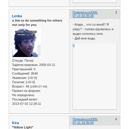
Поделиться
2005-
3
Lenka
07-21 02:35:26
u live to do something for others
- Кларк... что со мной? Я
not only for you
умру? - голова кружилась и
жудко хотелось пить
- Дай мне воды.
0
Откуда:
Питер
Зарегистрирован
: 2005-03-21
Приглашений:
0
Сообщений:
3546
Уважение:
[+0/-0]
Позитив:
[+0/-0]
Возраст:
46
[1980-07-06]
Провел на форуме:
Не определено
Последний визит:
2013-07-02 12:28:11
Поделиться
2005-
4
Kira
07-21 10:30:04
*Yellow Light*