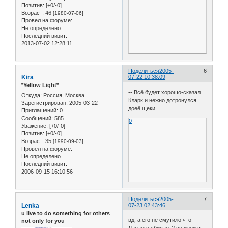
Позитив:
[+0/-0]
Возраст:
46
[1980-07-06]
Провел на форуме:
Не определено
Последний визит:
2013-07-02 12:28:11
Поделиться
2005-
6
Kira
07-22 10:38:09
*Yellow Light*
-- Всё будет хорошо-сказал
Откуда:
Россия, Москва
Кларк и нежно дотронулся
Зарегистрирован
: 2005-03-22
доеё щеки
Приглашений:
0
Сообщений:
585
0
Уважение:
[+0/-0]
Позитив:
[+0/-0]
Возраст:
35
[1990-09-03]
Провел на форуме:
Не определено
Последний визит:
2006-09-15 16:10:56
Поделиться
2005-
7
Lenka
07-23 02:43:46
u live to do something for others
вд: а его не смутило что
not only for you