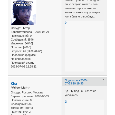
Ланаего убивает? по идеи в
лане ведьма живет и она
начинает просыпатьсяи
хочет отнять силу у кларка
или убить его вообще...
0
Откуда:
Питер
Зарегистрирован
: 2005-03-21
Приглашений:
0
Сообщений:
3546
Уважение:
[+0/-0]
Позитив:
[+0/-0]
Возраст:
46
[1980-07-06]
Провел на форуме:
Не определено
Последний визит:
2013-07-02 12:28:11
Поделиться
2005-
8
Kira
07-23 10:19:36
*Yellow Light*
Вд- Ну ведь он хочет её
Откуда:
Россия, Москва
успокоить
Зарегистрирован
: 2005-03-22
Приглашений:
0
0
Сообщений:
585
Уважение:
[+0/-0]
Позитив:
[+0/-0]