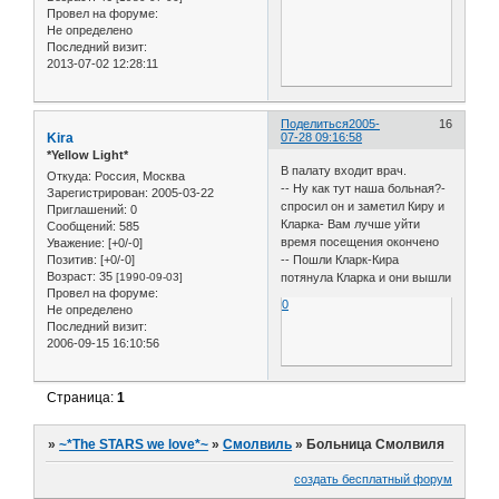
Провел на форуме:
Не определено
Последний визит:
2013-07-02 12:28:11
Поделиться
2005-
16
Kira
07-28 09:16:58
*Yellow Light*
В палату входит врач.
Откуда:
Россия, Москва
-- Ну как тут наша больная?-
Зарегистрирован
: 2005-03-22
спросил он и заметил Киру и
Приглашений:
0
Кларка- Вам лучше уйти
Сообщений:
585
время посещения окончено
Уважение:
[+0/-0]
-- Пошли Кларк-Кира
Позитив:
[+0/-0]
Возраст:
35
потянула Кларка и они вышли
[1990-09-03]
Провел на форуме:
0
Не определено
Последний визит:
2006-09-15 16:10:56
Страница:
1
»
~*The STARS we love*~
»
Смолвиль
»
Больница Смолвиля
создать бесплатный форум