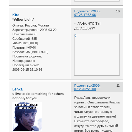
Поделиться
2005-
10
Kira
07-25 17:58:06
*Yellow Light*
-- ЛАНА, ЧТО ТЫ
Откуда:
Россия, Москва
ДЕЛАЕШЬ???
Зарегистрирован
: 2005-03-22
Приглашений:
0
0
Сообщений:
585
Уважение:
[+0/-0]
Позитив:
[+0/-0]
Возраст:
35
[1990-09-03]
Провел на форуме:
Не определено
Последний визит:
2006-09-15 16:10:56
Поделиться
2005-
11
Lenka
07-26 02:25:00
u live to do something for others
Глаза Ланы продолжали
not only for you
гореть .. Она схватила Кларка
за плечи и стала трясти,
читая какую то странную
молитву на древнем языке!
В комнате похолодало,
откуда-то стал дуть сильный
ветер. Все вокруг ходило