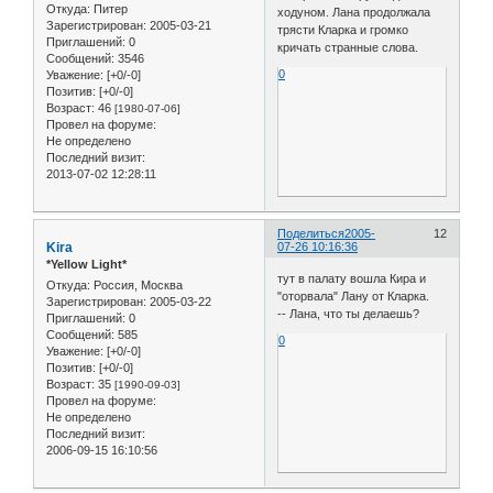
Откуда:
Питер
ходуном. Лана продолжала
Зарегистрирован
: 2005-03-21
трясти Кларка и громко
Приглашений:
0
кричать странные слова.
Сообщений:
3546
0
Уважение:
[+0/-0]
Позитив:
[+0/-0]
Возраст:
46
[1980-07-06]
Провел на форуме:
Не определено
Последний визит:
2013-07-02 12:28:11
Поделиться
2005-
12
Kira
07-26 10:16:36
*Yellow Light*
тут в палату вошла Кира и
Откуда:
Россия, Москва
"оторвала" Лану от Кларка.
Зарегистрирован
: 2005-03-22
-- Лана, что ты делаешь?
Приглашений:
0
Сообщений:
585
0
Уважение:
[+0/-0]
Позитив:
[+0/-0]
Возраст:
35
[1990-09-03]
Провел на форуме:
Не определено
Последний визит:
2006-09-15 16:10:56