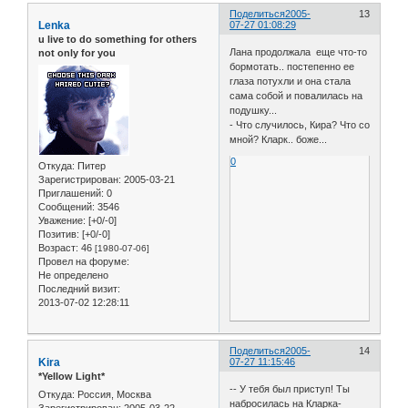
Поделиться
2005-
13
Lenka
07-27 01:08:29
u live to do something for others
Лана продолжала еще что-то
not only for you
бормотать.. постепенно ее
глаза потухли и она стала
сама собой и повалилась на
подушку...
- Что случилось, Кира? Что со
мной? Кларк.. боже...
0
Откуда:
Питер
Зарегистрирован
: 2005-03-21
Приглашений:
0
Сообщений:
3546
Уважение:
[+0/-0]
Позитив:
[+0/-0]
Возраст:
46
[1980-07-06]
Провел на форуме:
Не определено
Последний визит:
2013-07-02 12:28:11
Поделиться
2005-
14
Kira
07-27 11:15:46
*Yellow Light*
-- У тебя был приступ! Ты
Откуда:
Россия, Москва
набросилась на Кларка-
Зарегистрирован
: 2005-03-22