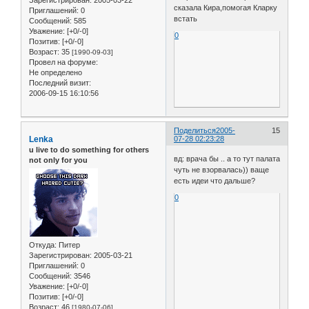
сказала Кира,помогая Кларку
Приглашений:
0
встать
Сообщений:
585
Уважение:
[+0/-0]
0
Позитив:
[+0/-0]
Возраст:
35
[1990-09-03]
Провел на форуме:
Не определено
Последний визит:
2006-09-15 16:10:56
Поделиться
2005-
15
Lenka
07-28 02:23:28
u live to do something for others
вд: врача бы .. а то тут палата
not only for you
чуть не взорвалась)) ваще
есть идеи что дальше?
0
Откуда:
Питер
Зарегистрирован
: 2005-03-21
Приглашений:
0
Сообщений:
3546
Уважение:
[+0/-0]
Позитив:
[+0/-0]
Возраст:
46
[1980-07-06]