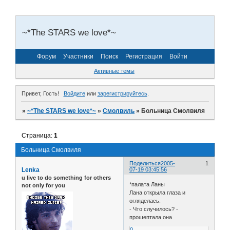
~*The STARS we love*~
Форум
Участники
Поиск
Регистрация
Войти
Активные темы
Привет, Гость!
Войдите
или
зарегистрируйтесь
.
»
~*The STARS we love*~
»
Смолвиль
»
Больница Смолвиля
Страница:
1
Больница Смолвиля
Поделиться
2005-
1
Lenka
07-19 03:45:56
u live to do something for others
*палата Ланы
not only for you
Лана открыла глаза и
огляделась.
- Что случилось? -
прошептала она
0