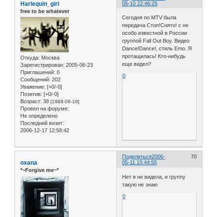
Harlequin_girl
05-10 22:46:25
free to be whatever
Сегодня по MTV была
передача Стоп!Снято! с не
особо известной в России
группой Fall Out Boy. Видео
Dance!Dance!, стиль Emo. Я
протащилась! Кто-нибудь
Откуда:
Москва
еще видел?
Зарегистрирован
: 2005-06-23
Приглашений:
0
0
Сообщений:
202
Уважение:
[+0/-0]
Позитив:
[+0/-0]
Возраст:
38
[1988-06-18]
Провел на форуме:
Не определено
Последний визит:
2006-12-17 12:58:42
Поделиться
2006-
70
oxana
05-11 15:44:55
*~Forgive me~*
Нет я не видела, и группу
такую не знаю
0