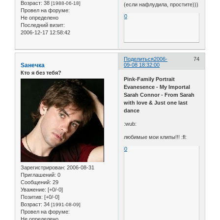
Возраст:
38
[1988-06-18]
(если нафлудила, простите)))
Провел на форуме:
0
Не определено
Последний визит:
2006-12-17 12:58:42
Поделиться
2006-
74
Sанечка
09-08 18:32:00
Кто я без тебя?
Pink-Family Portrait
Evanesence - My Importal
Sarah Connor - From Sarah
with love & Just one last
dance
:wub:
любимые мои клипы!!! :fl:
0
Зарегистрирован
: 2006-08-31
Приглашений:
0
Сообщений:
29
Уважение:
[+0/-0]
Позитив:
[+0/-0]
Возраст:
34
[1991-08-09]
Провел на форуме:
Не определено