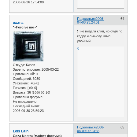
2008-06-26 17:54:08
Поделиться
2006-
64
oxana
04-08 23:24:01
*~Forgive me~*
Я не видела клип, но судя по
кадру и смыслу, клип
убойный
0
Откуда:
Киров
Зарегистрирован
: 2005-03-22
Приглашений:
0
Сообщений:
3030
Уважение:
[+0/-0]
Позитив:
[+0/-0]
Возраст:
36
[1990-05-16]
Провел на форуме:
Не определено
Последний визит:
2006-09-30 23:59:23
Поделиться
2006-
65
Lois Lain
04-09 00:13:35
Coza Nostra (мафия форума)