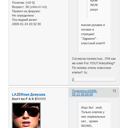
кроме
Позитив:
[+0/-0]
WUWG,
Возраст:
36
[1990-07-03]
разумеется
Провел на форуме:
Не определено
Последний визит:
2009-01-24 20:32:30
махаю руками и
ногами и
отрицаю!
"Эдриенн" -
классный клип!!!
Согласна полностью...!!!!А как
же клип For YOU? A Anything?
По-моему очень классные
клипы!! :tu:
0
Поделиться
2006-
72
LAZERная Девушка
05-21 06:50:09
Don't be F A K E!!!!!!!!
Ищо бы! :wub:
Только клипов у
них нормальных
нет... кроме
WUWG,