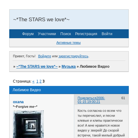
~*The STARS we love*~
Форум
Участники
Поиск
Регистрация
Войти
Активные темы
Привет, Гость!
Войдите
или
зарегистрируйтесь
.
»
~*The STARS we love*~
»
Музыка
»
Любимое Видео
Страница:
«
1
2
3
Любимое Видео
Поделиться
2006-
61
oxana
01-15 19:00:21
*~Forgive me~*
Кость согласна со всем что
ты перечислил, и песни
клевые и клипы практически
все! А мне нравится новое
видео у зверей! До скорой
встречи, такой милый добрый