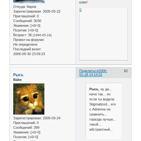
клип!
Откуда:
Киров
0
Зарегистрирован
: 2005-03-22
Приглашений:
0
Сообщений:
3030
Уважение:
[+0/-0]
Позитив:
[+0/-0]
Возраст:
36
[1990-05-16]
Провел на форуме:
Не определено
Последний визит:
2006-09-30 23:59:23
Поделиться
2006-
62
Рысь
01-29 14:14:01
Babe
Рысь
, ну да...
ниче так... но
если ты видела
Stigmatized... его
с Adrienne не
сравнить...
Зарегистрирован
: 2005-03-24
гораздо лучше...
Приглашений:
0
такой...
Сообщений:
399
абстрактный...
Уважение:
[+0/-0]
Позитив:
[+0/-0]