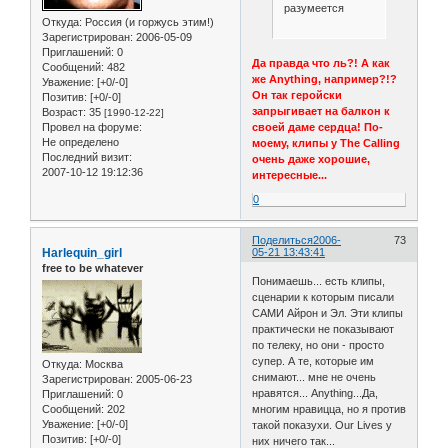
разумеется
Откуда:
Россия (и горжусь этим!)
Зарегистрирован
: 2006-05-09
Приглашений:
0
Да правда что ль?! А как
Сообщений:
482
же Anything, например?!?
Уважение:
[+0/-0]
Он так геройски
Позитив:
[+0/-0]
запрыгивает на балкон к
Возраст:
35
[1990-12-22]
своей даме сердца! По-
Провел на форуме:
Не определено
моему, клипы у The Calling
Последний визит:
очень даже хорошие,
2007-10-12 19:12:36
интересные...
0
Поделиться
2006-
73
Harlequin_girl
05-21 13:43:41
free to be whatever
Понимаешь... есть клипы,
сценарии к которым писали
САМИ Айрон и Эл. Эти клипы
практически не показывают
по телеку, но они - просто
супер. А те, которые им
Откуда:
Москва
снимают... мне не очень
Зарегистрирован
: 2005-06-23
нравятся... Anything...Да,
Приглашений:
0
Сообщений:
202
многим нравицца, но я против
Уважение:
[+0/-0]
такой показухи. Our Lives у
Позитив:
[+0/-0]
них ничего так...