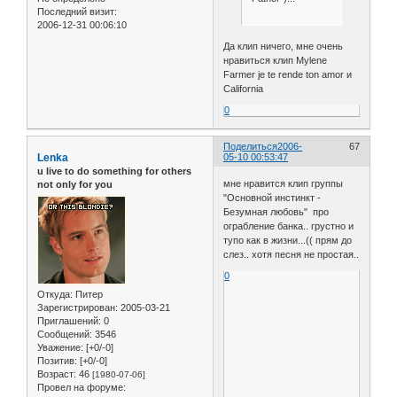
Последний визит:
2006-12-31 00:06:10
Да клип ничего, мне очень
нравиться клип Mylene
Farmer je te rende ton amor и
California
0
Поделиться
2006-
67
Lenka
05-10 00:53:47
u live to do something for others
мне нравится клип группы
not only for you
"Основной инстинкт -
Безумная любовь" про
ограбление банка.. грустно и
тупо как в жизни...(( прям до
слез.. хотя песня не простая..
0
Откуда:
Питер
Зарегистрирован
: 2005-03-21
Приглашений:
0
Сообщений:
3546
Уважение:
[+0/-0]
Позитив:
[+0/-0]
Возраст:
46
[1980-07-06]
Провел на форуме: