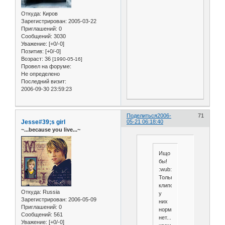
Откуда:
Киров
Зарегистрирован
: 2005-03-22
Приглашений:
0
Сообщений:
3030
Уважение:
[+0/-0]
Позитив:
[+0/-0]
Возраст:
36
[1990-05-16]
Провел на форуме:
Не определено
Последний визит:
2006-09-30 23:59:23
Поделиться
2006-
71
Jesse#39;s girl
05-21 06:18:40
~...because you live...~
Ищо
бы!
:wub:
Только
клипов
Откуда:
Russia
у
Зарегистрирован
: 2006-05-09
них
Приглашений:
0
нормальных
Сообщений:
561
нет...
Уважение:
[+0/-0]