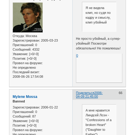
Я не видела
клип, но судя по
кадру и смыслу,
клип убойный
Откуда:
Москва
Не просто убойный, а супер-
Зарегистрирован
: 2005-03-23
убойный! Посмотри
Приглашений:
0
обязательно! Не пожалеешь!
Сообщений:
4332
Уважение:
[+0/-0]
0
Позитив:
[+0/-0]
Провел на форуме:
Не определено
Последний визит:
2008-06-26 17:54:08
Поделиться
2006-
66
Mylene Mossa
04-09 21:45:00
Banned
Зарегистрирован
: 2006-01-22
А мне нравится
Приглашений:
0
Линдсей Лоэн -
Сообщений:
87
"Confessions of a
Уважение:
[+0/-0]
broken Heart"
Позитив:
[+0/-0]
("Daughter to
Провел на форуме:
Не определено
Father")...