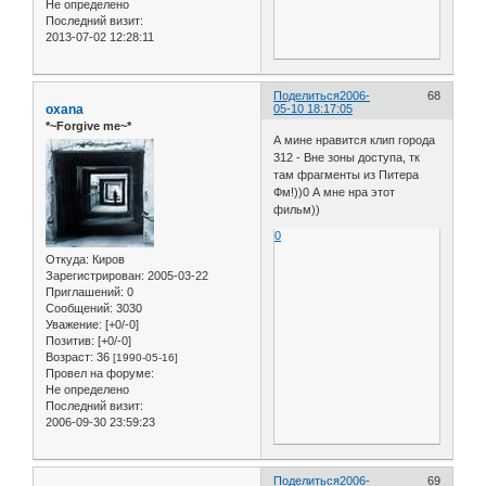
Не определено
Последний визит:
2013-07-02 12:28:11
Поделиться
2006-
68
oxana
05-10 18:17:05
*~Forgive me~*
А мине нравится клип города
312 - Вне зоны доступа, тк
там фрагменты из Питера
Фм!))0 А мне нра этот
фильм))
0
Откуда:
Киров
Зарегистрирован
: 2005-03-22
Приглашений:
0
Сообщений:
3030
Уважение:
[+0/-0]
Позитив:
[+0/-0]
Возраст:
36
[1990-05-16]
Провел на форуме:
Не определено
Последний визит:
2006-09-30 23:59:23
Поделиться
2006-
69