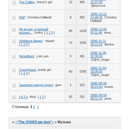
The Calling
Jesse's girl
12
483
21:07:55
Динуська
2006-12-21
RAP
Christina Halliwell
8
392
22:48:25
Christina
Halliwell
Не музон, а полный
2006-12-09
80
1428
щщщит...
Lenka
[
1
2
3
]
03:11:40
anna
Любимое Видео
~Natali~
2006-11-11
74
1582
[
1
2
3
]
20:21:54
Alenka
2006-11-06
Nickelback
Lois Lain
5
391
20:39:25
D@rk_Angel
2006-11-03
Саундтреки
pretty girl
60
2300
18:08:00
[
1
2
3
]
D@rk_Angel
2006-09-08
Зацените новую группу
gum
1
322
18:13:44
oxana
2006-09-04
t.A.T.u
Nick
[
1
2
]
55
762
00:31:24
anna
Страница:
1
2
»
»
~*The STARS we love*~
»
Музыка