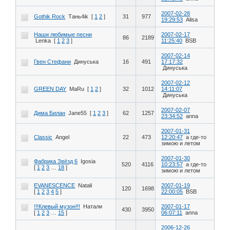
2007-02-28
Gothik Rock
Тань4ik
[
1
2
]
31
977
19:29:53
Alisa
Наши любимые песни
2007-02-17
86
2189
Lenka
[
1
2
3
]
11:25:40
BSB
2007-02-14
Гвен Стефани
Динуська
16
491
17:17:32
Динуська
2007-02-12
GREEN DAY
MaRu
[
1
2
]
32
1012
14:11:07
Динуська
2007-02-07
Дима Билан
Jane55
[
1
2
3
]
62
1257
23:34:52
anna
2007-01-31
Classic
Angel
22
473
12:20:47
а где-то
зимою и летом
2007-01-30
Фабрика Звёзд 6
Igosia
520
4116
10:23:57
а где-то
[
1
2
3
…
18
]
зимою и летом
EVANESCENCE
Natali
2007-01-19
120
1698
[
1
2
3
4
5
]
22:00:05
BSB
!!!Клевый музон!!!
Натали
2007-01-17
430
3950
[
1
2
3
…
15
]
06:07:11
anna
2006-12-26