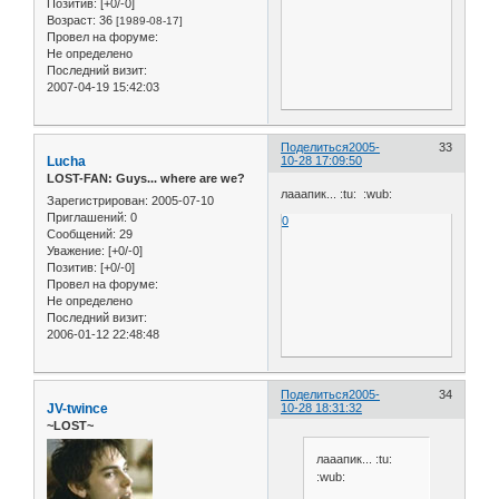
Позитив:
[+0/-0]
Возраст:
36
[1989-08-17]
Провел на форуме:
Не определено
Последний визит:
2007-04-19 15:42:03
Поделиться
2005-
33
Lucha
10-28 17:09:50
LOST-FAN: Guys... where are we?
лааапик... :tu: :wub:
Зарегистрирован
: 2005-07-10
Приглашений:
0
0
Сообщений:
29
Уважение:
[+0/-0]
Позитив:
[+0/-0]
Провел на форуме:
Не определено
Последний визит:
2006-01-12 22:48:48
Поделиться
2005-
34
JV-twince
10-28 18:31:32
~LOST~
лааапик... :tu:
:wub: