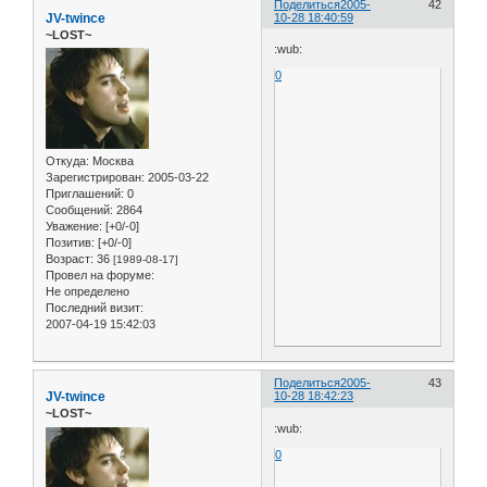
Поделиться
2005-
42
JV-twince
10-28 18:40:59
~LOST~
:wub:
0
Откуда:
Москва
Зарегистрирован
: 2005-03-22
Приглашений:
0
Сообщений:
2864
Уважение:
[+0/-0]
Позитив:
[+0/-0]
Возраст:
36
[1989-08-17]
Провел на форуме:
Не определено
Последний визит:
2007-04-19 15:42:03
Поделиться
2005-
43
JV-twince
10-28 18:42:23
~LOST~
:wub:
0