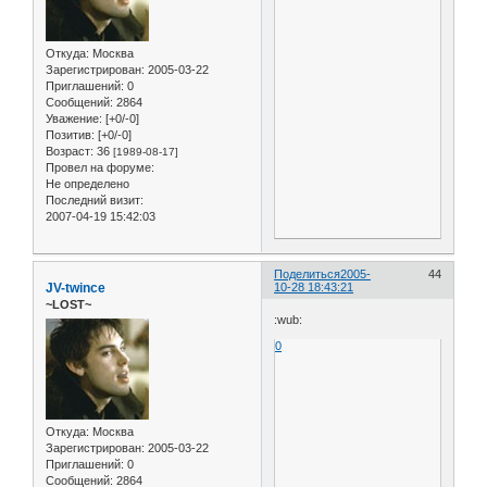
Откуда:
Москва
Зарегистрирован
: 2005-03-22
Приглашений:
0
Сообщений:
2864
Уважение:
[+0/-0]
Позитив:
[+0/-0]
Возраст:
36
[1989-08-17]
Провел на форуме:
Не определено
Последний визит:
2007-04-19 15:42:03
Поделиться
2005-
44
JV-twince
10-28 18:43:21
~LOST~
:wub:
0
Откуда:
Москва
Зарегистрирован
: 2005-03-22
Приглашений:
0
Сообщений:
2864