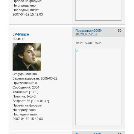
Провел на форуме:
Не определено
Последний визит:
2007-04-19 15:42:03
Поделиться
2005-
50
JV-twince
10-28 18:52:07
~LOST~
:wub: :wub: :wub:
0
Откуда:
Москва
Зарегистрирован
: 2005-03-22
Приглашений:
0
Сообщений:
2864
Уважение:
[+0/-0]
Позитив:
[+0/-0]
Возраст:
36
[1989-08-17]
Провел на форуме:
Не определено
Последний визит:
2007-04-19 15:42:03