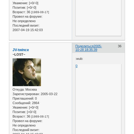
Уважение:
[+0/-0]
Позитив:
[+0/-0]
Возраст:
36
[1989-08-17]
Провел на форуме:
Не определено
Последний визит:
2007-04-19 15:42:03
Поделиться
2005-
36
JV-twince
10-28 18:35:39
~LOST~
:wub:
0
Откуда:
Москва
Зарегистрирован
: 2005-03-22
Приглашений:
0
Сообщений:
2864
Уважение:
[+0/-0]
Позитив:
[+0/-0]
Возраст:
36
[1989-08-17]
Провел на форуме:
Не определено
Последний визит: