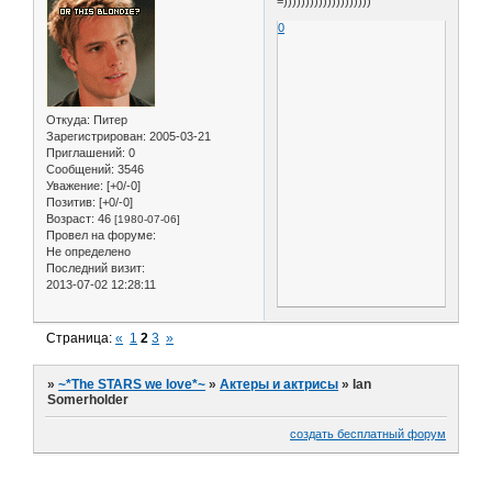
=))))))))))))))))))))
0
Откуда:
Питер
Зарегистрирован
: 2005-03-21
Приглашений:
0
Сообщений:
3546
Уважение:
[+0/-0]
Позитив:
[+0/-0]
Возраст:
46
[1980-07-06]
Провел на форуме:
Не определено
Последний визит:
2013-07-02 12:28:11
Страница:
«
1
2
3
»
»
~*The STARS we love*~
»
Актеры и актрисы
»
Ian
Somerholder
создать бесплатный форум