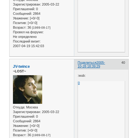
Зарегистрирован
: 2005-03-22
Приглашений:
0
Сообщений:
2864
Уважение:
[+0/-0]
Позитив:
[+0/-0]
Возраст:
36
[1989-08-17]
Провел на форуме:
Не определено
Последний визит:
2007-04-19 15:42:03
Поделиться
2005-
40
JV-twince
10-28 18:39:29
~LOST~
:wub:
0
Откуда:
Москва
Зарегистрирован
: 2005-03-22
Приглашений:
0
Сообщений:
2864
Уважение:
[+0/-0]
Позитив:
[+0/-0]
Возраст:
36
[1989-08-17]