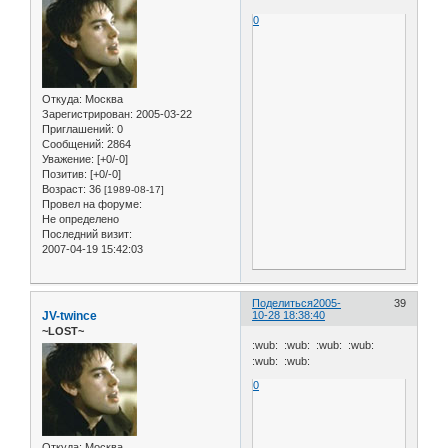
0
Откуда:
Москва
Зарегистрирован
: 2005-03-22
Приглашений:
0
Сообщений:
2864
Уважение:
[+0/-0]
Позитив:
[+0/-0]
Возраст:
36
[1989-08-17]
Провел на форуме:
Не определено
Последний визит:
2007-04-19 15:42:03
Поделиться
2005-
39
JV-twince
10-28 18:38:40
~LOST~
:wub: :wub: :wub: :wub:
:wub: :wub:
0
Откуда:
Москва