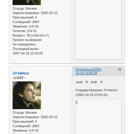
Откуда:
Москва
Зарегистрирован
: 2005-03-22
Приглашений:
0
Сообщений:
2864
Уважение:
[+0/-0]
Позитив:
[+0/-0]
Возраст:
36
[1989-08-17]
Провел на форуме:
Не определено
Последний визит:
2007-04-19 15:42:03
Поделиться
2005-
32
JV-twince
10-19 13:50:26
~LOST~
:wub: :fl: :wub: :fl:
Отредактировано JV-twince
(2005-10-19 13:50:41)
0
Откуда:
Москва
Зарегистрирован
: 2005-03-22
Приглашений:
0
Сообщений:
2864
Уважение:
[+0/-0]