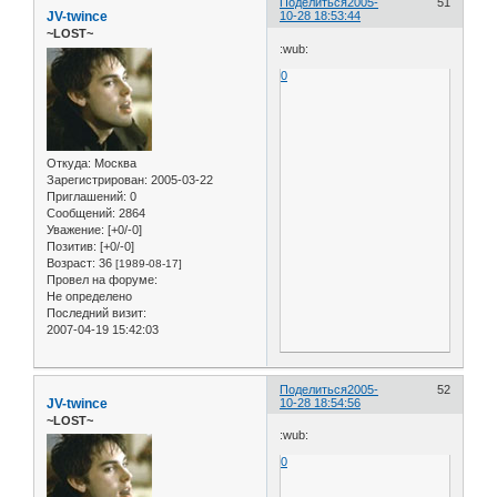
Поделиться
2005-
51
JV-twince
10-28 18:53:44
~LOST~
:wub:
0
Откуда:
Москва
Зарегистрирован
: 2005-03-22
Приглашений:
0
Сообщений:
2864
Уважение:
[+0/-0]
Позитив:
[+0/-0]
Возраст:
36
[1989-08-17]
Провел на форуме:
Не определено
Последний визит:
2007-04-19 15:42:03
Поделиться
2005-
52
JV-twince
10-28 18:54:56
~LOST~
:wub:
0