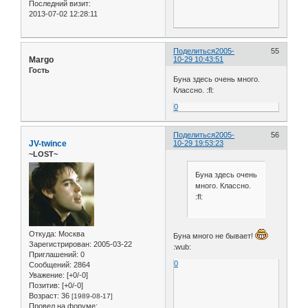
Последний визит:
2013-07-02 12:28:11
Поделиться
2005-
55
Margo
10-29 10:43:51
Гость
Буна здесь очень много.
Классно. :fl:
0
Поделиться
2005-
56
JV-twince
10-29 19:53:23
~LOST~
Буна здесь очень
много. Классно.
:fl:
Откуда:
Москва
Буна много не бывает!
Зарегистрирован
: 2005-03-22
:wub:
Приглашений:
0
0
Сообщений:
2864
Уважение:
[+0/-0]
Позитив:
[+0/-0]
Возраст:
36
[1989-08-17]
Провел на форуме: