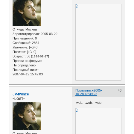
0
Откуда:
Москва
Зарегистрирован
: 2005-03-22
Приглашений:
0
Сообщений:
2864
Уважение:
[+0/-0]
Позитив:
[+0/-0]
Возраст:
36
[1989-08-17]
Провел на форуме:
Не определено
Последний визит:
2007-04-19 15:42:03
Поделиться
2005-
48
JV-twince
10-28 18:49:23
~LOST~
:wub: :wub: :wub:
0
Откуда:
Москва