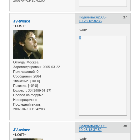
2007-04-19 15:42:03
Поделиться
2005-
37
JV-twince
10-28 18:36:36
~LOST~
:wub:
0
Откуда:
Москва
Зарегистрирован
: 2005-03-22
Приглашений:
0
Сообщений:
2864
Уважение:
[+0/-0]
Позитив:
[+0/-0]
Возраст:
36
[1989-08-17]
Провел на форуме:
Не определено
Последний визит:
2007-04-19 15:42:03
Поделиться
2005-
38
JV-twince
10-28 18:37:52
~LOST~
:wub: