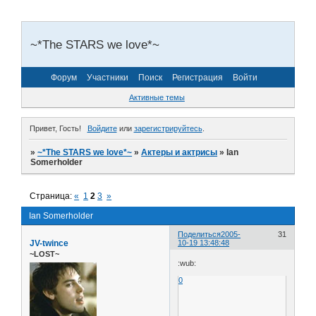
~*The STARS we love*~
Форум
Участники
Поиск
Регистрация
Войти
Активные темы
Привет, Гость!
Войдите
или
зарегистрируйтесь
.
»
~*The STARS we love*~
»
Актеры и актрисы
»
Ian
Somerholder
Страница:
«
1
2
3
»
Ian Somerholder
Поделиться
2005-
31
JV-twince
10-19 13:48:48
~LOST~
:wub:
0