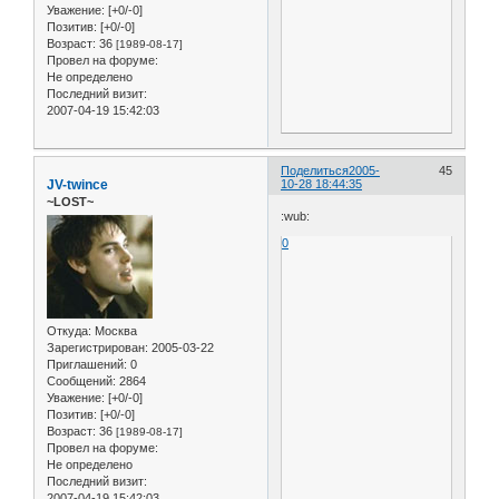
Уважение:
[+0/-0]
Позитив:
[+0/-0]
Возраст:
36
[1989-08-17]
Провел на форуме:
Не определено
Последний визит:
2007-04-19 15:42:03
Поделиться
2005-
45
JV-twince
10-28 18:44:35
~LOST~
:wub:
0
Откуда:
Москва
Зарегистрирован
: 2005-03-22
Приглашений:
0
Сообщений:
2864
Уважение:
[+0/-0]
Позитив:
[+0/-0]
Возраст:
36
[1989-08-17]
Провел на форуме:
Не определено
Последний визит:
2007-04-19 15:42:03