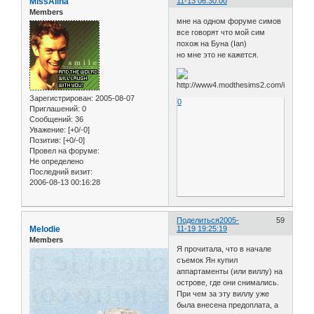
MissAlina
11-13 06:30:00
Members
мне на одном форуме симов
все говорят что мой сим
похож на Буна (Ian)
но мне это не кажется.
Зарегистрирован
: 2005-08-07
0
Приглашений:
0
Сообщений:
36
Уважение:
[+0/-0]
Позитив:
[+0/-0]
Провел на форуме:
Не определено
Последний визит:
2006-08-13 00:16:28
Поделиться
2005-
59
Melodie
11-19 19:25:19
Members
Я прочитала, что в начале
съемок Ян купил
аппартаменты (или виллу) на
острове, где они снимались.
При чем за эту виллу уже
была внесена предоплата, а