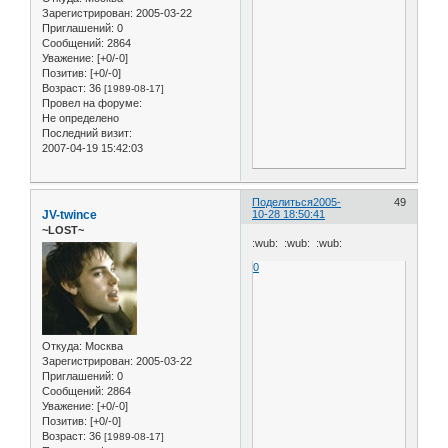
Зарегистрирован
: 2005-03-22
Приглашений:
0
Сообщений:
2864
Уважение:
[+0/-0]
Позитив:
[+0/-0]
Возраст:
36
[1989-08-17]
Провел на форуме:
Не определено
Последний визит:
2007-04-19 15:42:03
Поделиться
2005-
49
JV-twince
10-28 18:50:41
~LOST~
:wub: :wub: :wub:
0
Откуда:
Москва
Зарегистрирован
: 2005-03-22
Приглашений:
0
Сообщений:
2864
Уважение:
[+0/-0]
Позитив:
[+0/-0]
Возраст:
36
[1989-08-17]