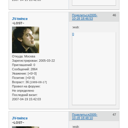
Поделиться
2005-
46
JV-twince
10-28 18:46:53
~LOST~
:wub:
0
Откуда:
Москва
Зарегистрирован
: 2005-03-22
Приглашений:
0
Сообщений:
2864
Уважение:
[+0/-0]
Позитив:
[+0/-0]
Возраст:
36
[1989-08-17]
Провел на форуме:
Не определено
Последний визит:
2007-04-19 15:42:03
Поделиться
2005-
47
JV-twince
10-28 18:48:10
~LOST~
:wub: