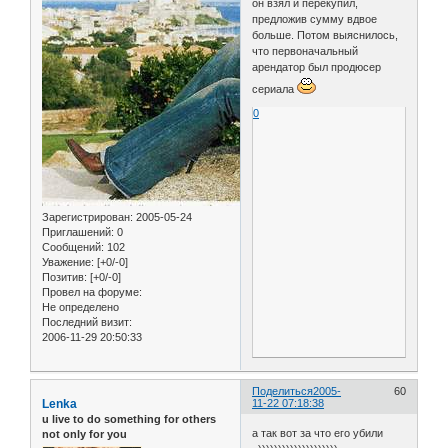
он взял и перекупил,
предложив сумму вдвое
больше. Потом выяснилось,
что первоначальный
арендатор был продюсер
сериала
0
Зарегистрирован
: 2005-05-24
Приглашений:
0
Сообщений:
102
Уважение:
[+0/-0]
Позитив:
[+0/-0]
Провел на форуме:
Не определено
Последний визит:
2006-11-29 20:50:33
Поделиться
2005-
60
Lenka
11-22 07:18:38
u live to do something for others
а так вот за что его убили
not only for you