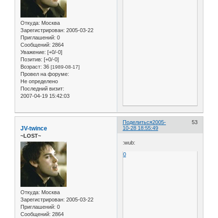
Откуда:
Москва
Зарегистрирован
: 2005-03-22
Приглашений:
0
Сообщений:
2864
Уважение:
[+0/-0]
Позитив:
[+0/-0]
Возраст:
36
[1989-08-17]
Провел на форуме:
Не определено
Последний визит:
2007-04-19 15:42:03
Поделиться
2005-
53
JV-twince
10-28 18:55:49
~LOST~
:wub:
0
Откуда:
Москва
Зарегистрирован
: 2005-03-22
Приглашений:
0
Сообщений:
2864