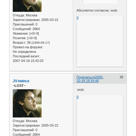
Абсолютно согласны :wub:
Откуда:
Москва
0
Зарегистрирован
: 2005-03-22
Приглашений:
0
Сообщений:
2864
Уважение:
[+0/-0]
Позитив:
[+0/-0]
Возраст:
36
[1989-08-17]
Провел на форуме:
Не определено
Последний визит:
2007-04-19 15:42:03
Поделиться
2005-
35
JV-twince
10-28 18:34:46
~LOST~
:wub:
0
Откуда:
Москва
Зарегистрирован
: 2005-03-22
Приглашений:
0
Сообщений:
2864