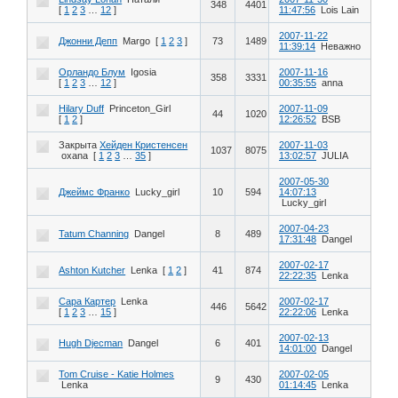
348
4401
[
1
2
3
…
12
]
11:47:56
Lois Lain
2007-11-22
Джонни Депп
Margo
[
1
2
3
]
73
1489
11:39:14
Неважно
Орландо Блум
Igosia
2007-11-16
358
3331
[
1
2
3
…
12
]
00:35:55
anna
Hilary Duff
Princeton_Girl
2007-11-09
44
1020
[
1
2
]
12:26:52
BSB
Закрыта
Хейден Кристенсен
2007-11-03
1037
8075
oxana
[
1
2
3
…
35
]
13:02:57
JULIA
2007-05-30
Джеймс Франко
Lucky_girl
10
594
14:07:13
Lucky_girl
2007-04-23
Tatum Channing
Dangel
8
489
17:31:48
Dangel
2007-02-17
Ashton Kutcher
Lenka
[
1
2
]
41
874
22:22:35
Lenka
Сара Картер
Lenka
2007-02-17
446
5642
[
1
2
3
…
15
]
22:22:06
Lenka
2007-02-13
Hugh Djecman
Dangel
6
401
14:01:00
Dangel
Tom Cruise - Katie Holmes
2007-02-05
9
430
Lenka
01:14:45
Lenka