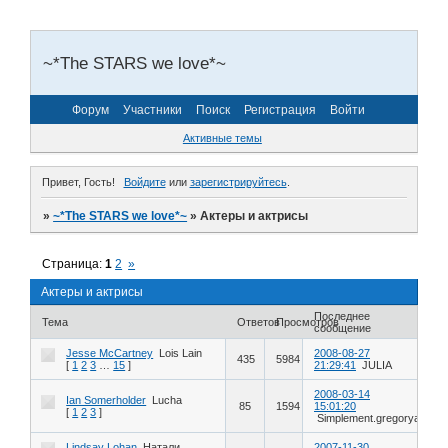
~*The STARS we love*~
Форум
Участники
Поиск
Регистрация
Войти
Активные темы
Привет, Гость!
Войдите
или
зарегистрируйтесь
.
»
~*The STARS we love*~
»
Актеры и актрисы
Страница:
1
2
»
Актеры и актрисы
Последнее
Тема
Ответов
Просмотров
сообщение
Jesse McCartney
Lois Lain
2008-08-27
435
5984
[
1
2
3
…
15
]
21:29:41
JULIA
2008-03-14
Ian Somerholder
Lucha
85
1594
15:01:20
[
1
2
3
]
Simplement.gregoryans
Lindsay Lohan
Натали
2007-11-30