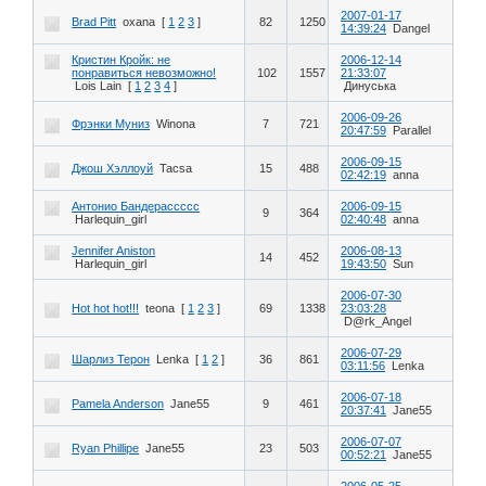
2007-01-17
Brad Pitt
oxana
[
1
2
3
]
82
1250
14:39:24
Dangel
Кристин Кройк: не
2006-12-14
понравиться невозможно!
102
1557
21:33:07
Lois Lain
[
1
2
3
4
]
Динуська
2006-09-26
Фрэнки Муниз
Winona
7
721
20:47:59
Parallel
2006-09-15
Джош Хэллоуй
Tacsa
15
488
02:42:19
anna
Антонио Бандерассссс
2006-09-15
9
364
Harlequin_girl
02:40:48
anna
Jennifer Aniston
2006-08-13
14
452
Harlequin_girl
19:43:50
Sun
2006-07-30
Hot hot hot!!!
teona
[
1
2
3
]
69
1338
23:03:28
D@rk_Angel
2006-07-29
Шарлиз Терон
Lenka
[
1
2
]
36
861
03:11:56
Lenka
2006-07-18
Pamela Anderson
Jane55
9
461
20:37:41
Jane55
2006-07-07
Ryan Phillipe
Jane55
23
503
00:52:21
Jane55