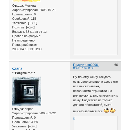
Откуда:
Москва
Зарегистрирован
: 2005-10-21
Приглашений:
0
Сообщений:
118
Уважение:
[+0/-0]
Позитив:
[+0/-0]
Возраст:
38
[1988-04-13]
Провел на форуме:
Не определено
Последний визит:
2006-04-19 13:01:30
Поделиться
2006-
66
oxana
03-13 16:00:30
*~Forgive me~*
Ну почему же? у каждого
есть свое мнение, и здесь его
все высказывают,
независимо отрицательно
или полжительно отнгосятся к
нему. Раздел же не только
для его обожателей, пусть
Откуда:
Киров
высказываются все
Зарегистрирован
: 2005-03-22
Приглашений:
0
0
Сообщений:
3030
Уважение:
[+0/-0]