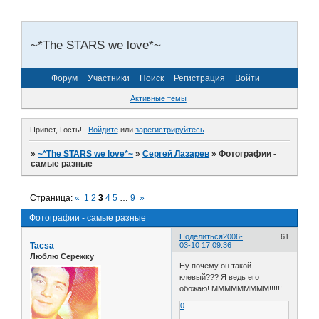
~*The STARS we love*~
Форум
Участники
Поиск
Регистрация
Войти
Активные темы
Привет, Гость!
Войдите
или
зарегистрируйтесь
.
»
~*The STARS we love*~
»
Сергей Лазарев
»
Фотографии -
самые разные
Страница:
«
1
2
3
4
5
…
9
»
Фотографии - самые разные
Поделиться
2006-
61
Tacsa
03-10 17:09:36
Люблю Сережку
Ну почему он такой
клевый??? Я ведь его
обожаю! МММММММММ!!!!!!
0