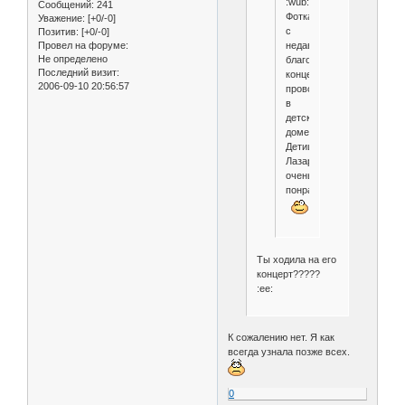
:wub:
Сообщений:
241
Фотка
Уважение:
[+0/-0]
с
Позитив:
[+0/-0]
недавнего
Провел на форуме:
Не определено
благотворительного
Последний визит:
концерта,
2006-09-10 20:56:57
проводящегося
в
детском
доме.
Детишкам
Лазарев
очень
понравится.
Ты ходила на его
концерт?????
:ee:
К сожалению нет. Я как
всегда узнала позже всех.
0