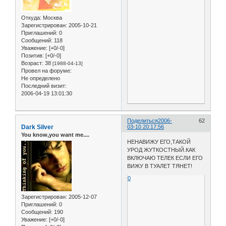
Откуда:
Москва
Зарегистрирован
: 2005-10-21
Приглашений:
0
Сообщений:
118
Уважение:
[+0/-0]
Позитив:
[+0/-0]
Возраст:
38
[1988-04-13]
Провел на форуме:
Не определено
Последний визит:
2006-04-19 13:01:30
Поделиться
2006-
62
Dark Silver
03-10 20:17:56
You know,you want me....
НЕНАВИЖУ ЕГО,ТАКОЙ
УРОД ЖУТКОСТНЫЙ.КАК
ВКЛЮЧАЮ ТЕЛЕК ЕСЛИ ЕГО
ВИЖУ В ТУАЛЕТ ТЯНЕТ!
0
Зарегистрирован
: 2005-12-07
Приглашений:
0
Сообщений:
190
Уважение:
[+0/-0]