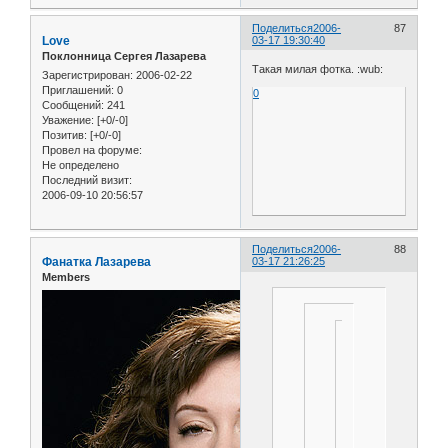
Поделиться
2006-
87
Love
03-17 19:30:40
Поклонница Сергея Лазарева
Такая милая фотка. :wub:
Зарегистрирован
: 2006-02-22
Приглашений:
0
0
Сообщений:
241
Уважение:
[+0/-0]
Позитив:
[+0/-0]
Провел на форуме:
Не определено
Последний визит:
2006-09-10 20:56:57
Поделиться
2006-
88
Фанатка Лазарева
03-17 21:26:25
Members
:wub:
Фотка
с
недавнего
благотворительног
концерта,
проводящегося