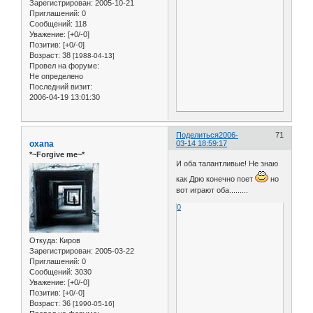
Зарегистрирован
: 2005-10-21
Приглашений:
0
Сообщений:
118
Уважение:
[+0/-0]
Позитив:
[+0/-0]
Возраст:
38
[1988-04-13]
Провел на форуме:
Не определено
Последний визит:
2006-04-19 13:01:30
Поделиться
2006-
71
oxana
03-14 18:59:17
*~Forgive me~*
И оба талантливые! Не знаю
как Дрю конечно поет
но
вот играют оба.........
0
Откуда:
Киров
Зарегистрирован
: 2005-03-22
Приглашений:
0
Сообщений:
3030
Уважение:
[+0/-0]
Позитив:
[+0/-0]
Возраст:
36
[1990-05-16]