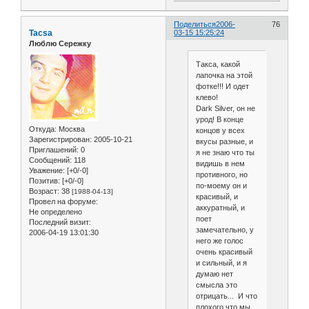
Поделиться
2006-
76
Tacsa
03-15 15:25:24
Люблю Сережку
Такса, какой
лапочка на этой
фотке!!! И одет
клево!
Dark Silver, он не
урод! В конце
Откуда:
Москва
концов у всех
Зарегистрирован
: 2005-10-21
вкусы разные, и
Приглашений:
0
я не знаю что ты
Сообщений:
118
видишь в нем
Уважение:
[+0/-0]
противного, но
Позитив:
[+0/-0]
по-моему он и
Возраст:
38
[1988-04-13]
красивый, и
Провел на форуме:
аккуратный, и
Не определено
поет
Последний визит:
замечательно, у
2006-04-19 13:01:30
него же голос
очень красивый
и сильный, и я
думаю нет
смысла это
отрицать... И что
плохого что мы