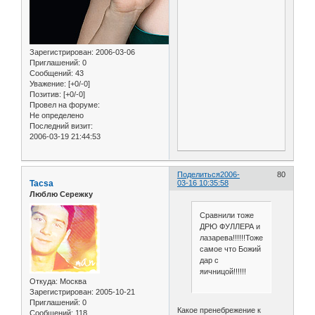
Зарегистрирован
: 2006-03-06
Приглашений:
0
Сообщений:
43
Уважение:
[+0/-0]
Позитив:
[+0/-0]
Провел на форуме:
Не определено
Последний визит:
2006-03-19 21:44:53
Поделиться
2006-
80
Tacsa
03-16 10:35:58
Люблю Сережку
Сравнили тоже
ДРЮ ФУЛЛЕРА и
лазарева!!!!!!Тоже
самое что Божий
дар с
яичницой!!!!!!
Откуда:
Москва
Зарегистрирован
: 2005-10-21
Приглашений:
0
Какое пренебрежение к
Сообщений:
118