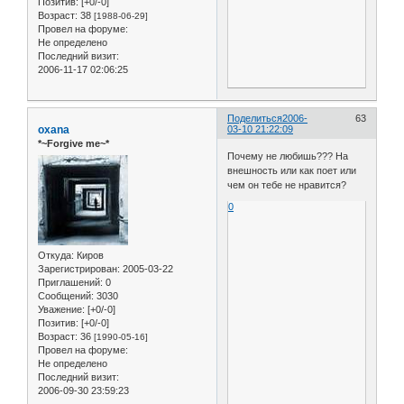
Позитив:
[+0/-0]
Возраст:
38
[1988-06-29]
Провел на форуме:
Не определено
Последний визит:
2006-11-17 02:06:25
Поделиться
2006-
63
oxana
03-10 21:22:09
*~Forgive me~*
Почему не любишь??? На
внешность или как поет или
чем он тебе не нравится?
0
Откуда:
Киров
Зарегистрирован
: 2005-03-22
Приглашений:
0
Сообщений:
3030
Уважение:
[+0/-0]
Позитив:
[+0/-0]
Возраст:
36
[1990-05-16]
Провел на форуме:
Не определено
Последний визит:
2006-09-30 23:59:23