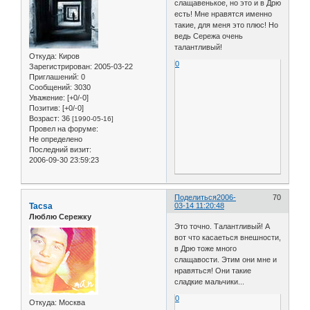
слащавенькое, но это и в Дрю
есть! Мне нравятся именно
такие, для меня это плюс! Но
ведь Сережа очень
талантливый!
Откуда:
Киров
0
Зарегистрирован
: 2005-03-22
Приглашений:
0
Сообщений:
3030
Уважение:
[+0/-0]
Позитив:
[+0/-0]
Возраст:
36
[1990-05-16]
Провел на форуме:
Не определено
Последний визит:
2006-09-30 23:59:23
Поделиться
2006-
70
Tacsa
03-14 11:20:48
Люблю Сережку
Это точно. Талантливый! А
вот что касаеться внешности,
в Дрю тоже много
слащавости. Этим они мне и
нравяться! Они такие
сладкие мальчики...
0
Откуда:
Москва