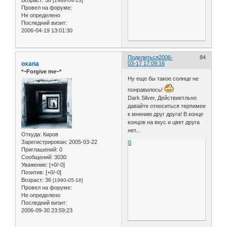
[1988-04-13]
Провел на форуме:
Не определено
Последний визит:
2006-04-19 13:01:30
Поделиться
2006-
84
oxana
03-17 17:09:16
*~Forgive me~*
Ну еще бы такое солнце не
понравилось!
Dark Silver, Действиетльно
давайте относиться терпимее
к мнению друг друга! В конце
концов на вкус и цвет друга
нет...
Откуда:
Киров
Зарегистрирован
: 2005-03-22
0
Приглашений:
0
Сообщений:
3030
Уважение:
[+0/-0]
Позитив:
[+0/-0]
Возраст:
36
[1990-05-16]
Провел на форуме:
Не определено
Последний визит:
2006-09-30 23:59:23