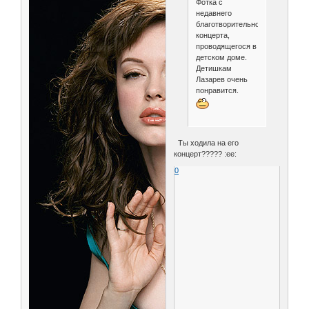
Фотка с
недавнего
благотворительного
концерта,
проводящегося в
детском доме.
Детишкам
Лазарев очень
понравится.
Ты ходила на его
концерт????? :ee:
0