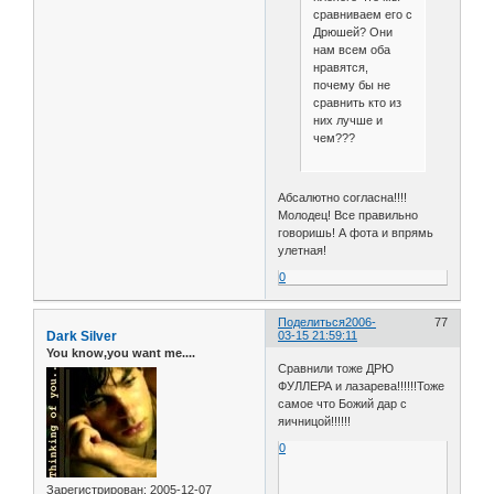
сравниваем его с
Дрюшей? Они
нам всем оба
нравятся,
почему бы не
сравнить кто из
них лучше и
чем???
Абсалютно согласна!!!!
Молодец! Все правильно
говоришь! А фота и впрямь
улетная!
0
Поделиться
2006-
77
Dark Silver
03-15 21:59:11
You know,you want me....
Сравнили тоже ДРЮ
ФУЛЛЕРА и лазарева!!!!!!Тоже
самое что Божий дар с
яичницой!!!!!!
0
Зарегистрирован
: 2005-12-07