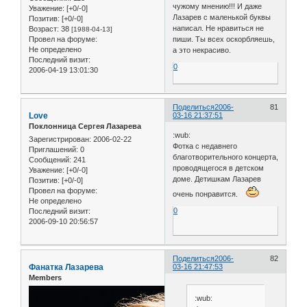
чужому мнению!!! И даже
Уважение:
[+0/-0]
Лазарев с маленькой буквы
Позитив:
[+0/-0]
написал. Не нравиться не
Возраст:
38
[1988-04-13]
пиши. Ты всех оскорбляешь,
Провел на форуме:
Не определено
а это некрасиво.
Последний визит:
0
2006-04-19 13:01:30
Поделиться
2006-
81
Love
03-16 21:37:51
Поклонница Сергея Лазарева
:wub:
Зарегистрирован
: 2006-02-22
Фотка с недавнего
Приглашений:
0
благотворительного концерта,
Сообщений:
241
проводящегося в детском
Уважение:
[+0/-0]
доме. Детишкам Лазарев
Позитив:
[+0/-0]
Провел на форуме:
очень понравится.
Не определено
0
Последний визит:
2006-09-10 20:56:57
Поделиться
2006-
82
Фанатка Лазарева
03-16 21:47:53
Members
:wub: