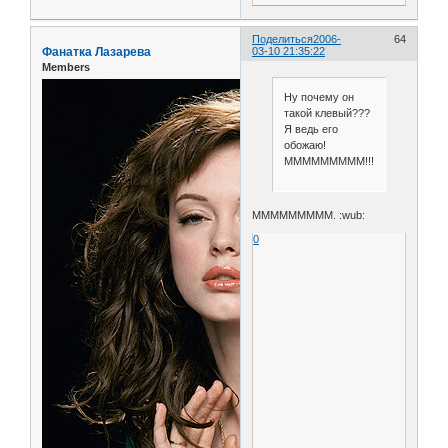
Поделиться
2006-
64
Фанатка Лазарева
03-10 21:35:22
Members
Ну почему он
такой клевый???
Я ведь его
обожаю!
МММММММММ!!!!!!
МММММММММ. :wub:
0