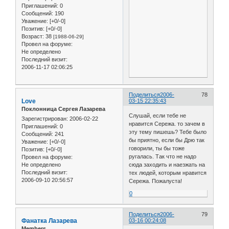
Приглашений:
0
Сообщений:
190
Уважение:
[+0/-0]
Позитив:
[+0/-0]
Возраст:
38
[1988-06-29]
Провел на форуме:
Не определено
Последний визит:
2006-11-17 02:06:25
Поделиться
2006-
78
Love
03-15 22:35:43
Поклонница Сергея Лазарева
Слушай, если тебе не
Зарегистрирован
: 2006-02-22
нравится Сережа. то зачем в
Приглашений:
0
эту тему пишешь? Тебе было
Сообщений:
241
бы приятно, если бы Дрю так
Уважение:
[+0/-0]
говорили, ты бы тоже
Позитив:
[+0/-0]
ругалась. Так что не надо
Провел на форуме:
Не определено
сюда заходить и наезжать на
Последний визит:
тех людей, которым нравится
2006-09-10 20:56:57
Сережа. Пожалуста!
0
Поделиться
2006-
79
Фанатка Лазарева
03-16 00:24:08
Members