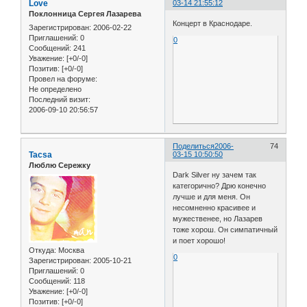
Love
03-14 21:55:12
Поклонница Сергея Лазарева
Концерт в Краснодаре.
Зарегистрирован
: 2006-02-22
Приглашений:
0
0
Сообщений:
241
Уважение:
[+0/-0]
Позитив:
[+0/-0]
Провел на форуме:
Не определено
Последний визит:
2006-09-10 20:56:57
Поделиться
2006-
74
Tacsa
03-15 10:50:50
Люблю Сережку
Dark Silver ну зачем так
категорично? Дрю конечно
лучше и для меня. Он
несомненно красивее и
мужественее, но Лазарев
тоже хорош. Он симпатичный
и поет хорошо!
Откуда:
Москва
0
Зарегистрирован
: 2005-10-21
Приглашений:
0
Сообщений:
118
Уважение:
[+0/-0]
Позитив:
[+0/-0]