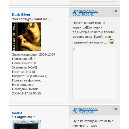
Поделиться
2006-
68
Dark Silver
03-13 19:03:42
You know,you want me....
Просто он сам мне не
нравится!Его лицо и
т.д.Смотрю на него и просто
выворачивает.Какой то он
притарный,аж тошнит....
0
Зарегистрирован
: 2005-12-07
Приглашений:
0
Сообщений:
190
Уважение:
[+0/-0]
Позитив:
[+0/-0]
Возраст:
38
[1988-06-29]
Провел на форуме:
Не определено
Последний визит:
2006-11-17 02:06:25
Поделиться
2006-
69
oxana
03-13 22:24:43
*~Forgive me~*
Ну я не отрицаю, что есть в
нем что-то такое