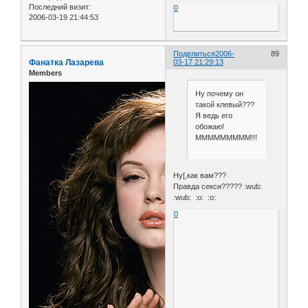
Последний визит:
0
2006-03-19 21:44:53
Поделиться
2006-
89
Фанатка Лазарева
03-17 21:29:13
Members
Ну почему он
такой клевый???
Я ведь его
обожаю!
МММММММММ!!!!!!
Ну[,как вам???
Правда секси????? :wub:
:wub: :o: :o:
0