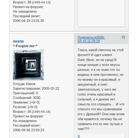
Возраст:
38
[1988-04-13]
Провел на форуме:
Не определено
Последний визит:
2006-04-19 13:01:30
Поделиться
2006-
75
oxana
03-15 11:26:18
*~Forgive me~*
Такса, какой лапочка на этой
фотке!!! И одет клево!
Dark Silver, он не урод! В
конце концов у всех вкусы
разные, и я не знаю что ты
видишь в нем противного, но
по-моему он и красивый, и
Откуда:
Киров
аккуратный, и поет
Зарегистрирован
: 2005-03-22
замечательно, у него же
Приглашений:
0
голос очень красивый и
Сообщений:
3030
сильный, и я думаю нет
Уважение:
[+0/-0]
смысла это отрицать... И что
Позитив:
[+0/-0]
плохого что мы сравниваем
Возраст:
36
[1990-05-16]
его с Дрюшей? Они нам всем
Провел на форуме:
оба нравятся, почему бы не
Не определено
сравнить кто из них лучше и
Последний визит:
чем???
2006-09-30 23:59:23
0