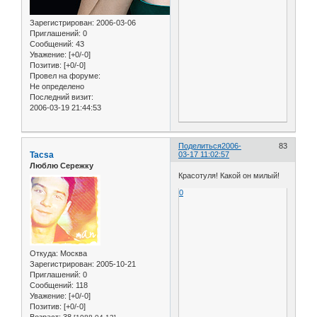
Зарегистрирован
: 2006-03-06
Приглашений:
0
Сообщений:
43
Уважение:
[+0/-0]
Позитив:
[+0/-0]
Провел на форуме:
Не определено
Последний визит:
2006-03-19 21:44:53
Поделиться
2006-
83
Tacsa
03-17 11:02:57
Люблю Сережку
Красотуля! Какой он милый!
0
Откуда:
Москва
Зарегистрирован
: 2005-10-21
Приглашений:
0
Сообщений:
118
Уважение:
[+0/-0]
Позитив:
[+0/-0]
Возраст:
38