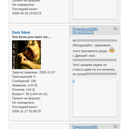
Провел на форуме:
Не определено
Последний визит:
2006-09-30 23:59:23
Поделиться
2006-
72
Dark Silver
03-14 20:01:23
You know,you want me....
ФУУУУУУУУУУУУУУУУУУУУУУУУУУ
НЕвздумайте сравнивать
этого пративного урода
с Дрюшей :wub:
!!!!!!!!!!!!!!!!!!!!!!!!!!!!!!!!!!!!!!!!!!!!!!!!!!!!!!!!!!!!!!!!!
Этот лазарев рядом не
стоял,и даже на его мизинец
Зарегистрирован
: 2005-12-07
не похож!!!!!!!!!!!!!!!!!!!!!!!!!!!!!!!!!!!!
Приглашений:
0
Сообщений:
190
0
Уважение:
[+0/-0]
Позитив:
[+0/-0]
Возраст:
38
[1988-06-29]
Провел на форуме:
Не определено
Последний визит:
2006-11-17 02:06:25
Поделиться
2006-
73