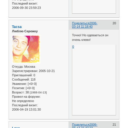
Последний визит:
2006-09-30 23:59:23
Поделиться
2006-
20
Tacsa
03-14 11:18:40
Люблю Сережку
Точно! Но одеваеться он
очень клево!
0
Откуда:
Москва
Зарегистрирован
: 2005-10-21
Приглашений:
0
Сообщений:
118
Уважение:
[+0/-0]
Позитив:
[+0/-0]
Возраст:
38
[1988-04-13]
Провел на форуме:
Не определено
Последний визит:
2006-04-19 13:01:30
Поделиться
2006-
21