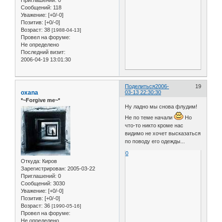
Сообщений:
118
Уважение:
[+0/-0]
Позитив:
[+0/-0]
Возраст:
38
[1988-04-13]
Провел на форуме:
Не определено
Последний визит:
2006-04-19 13:01:30
Поделиться
2006-
19
oxana
03-13 22:30:30
*~Forgive me~*
Ну ладно мы снова флудим!
Не по теме начали
Но
что-то никто кроме нас
видимо не хочет высказаться
по поводу его одежды...
0
Откуда:
Киров
Зарегистрирован
: 2005-03-22
Приглашений:
0
Сообщений:
3030
Уважение:
[+0/-0]
Позитив:
[+0/-0]
Возраст:
36
[1990-05-16]
Провел на форуме:
Не определено