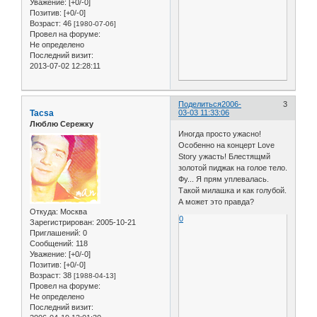
Уважение:
[+0/-0]
Позитив:
[+0/-0]
Возраст:
46
[1980-07-06]
Провел на форуме:
Не определено
Последний визит:
2013-07-02 12:28:11
Поделиться
2006-
3
Tacsa
03-03 11:33:06
Люблю Сережку
Иногда просто ужасно!
Особенно на концерт Love
Story ужасть! Блестящмй
золотой пиджак на голое тело.
Фу... Я прям уплевалась.
Такой милашка и как голубой.
А может это правда?
Откуда:
Москва
0
Зарегистрирован
: 2005-10-21
Приглашений:
0
Сообщений:
118
Уважение:
[+0/-0]
Позитив:
[+0/-0]
Возраст:
38
[1988-04-13]
Провел на форуме:
Не определено
Последний визит: