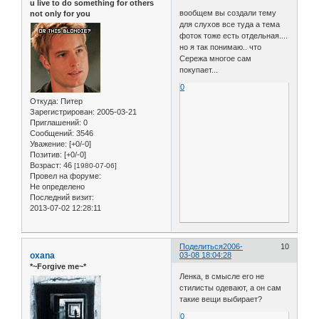
u live to do something for others
вообщем вы создали тему
not only for you
для слухов все туда а тема
фоток тоже есть отдельная....
но я так понимаю.. что
Сережа многое сам
покупает...
0
Откуда:
Питер
Зарегистрирован
: 2005-03-21
Приглашений:
0
Сообщений:
3546
Уважение:
[+0/-0]
Позитив:
[+0/-0]
Возраст:
46
[1980-07-06]
Провел на форуме:
Не определено
Последний визит:
2013-07-02 12:28:11
Поделиться
2006-
10
oxana
03-08 18:04:28
*~Forgive me~*
Ленка, в смысле его не
стилисты одевают, а он сам
такие вещи выбирает?
0