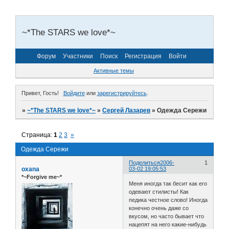
~*The STARS we love*~
Форум
Участники
Поиск
Регистрация
Войти
Активные темы
Привет, Гость!
Войдите
или
зарегистрируйтесь
.
»
~*The STARS we love*~
»
Сергей Лазарев
»
Одежда Сережи
Страница:
1
2
3
»
Одежда Сережи
Поделиться
2006-
1
oxana
03-02 19:05:53
*~Forgive me~*
Меня иногда так бесит как его
одевают стилисты! Как
педика честное слово! Иногда
конечно очень даже со
вкусом, но часто бывает что
нацепят на него какие-нибудь