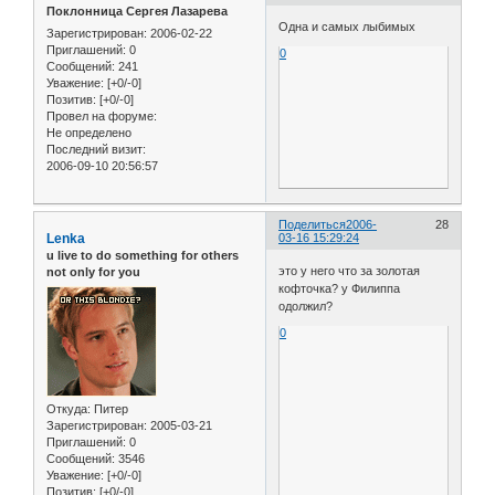
Поклонница Сергея Лазарева
Одна и самых лыбимых
Зарегистрирован
: 2006-02-22
Приглашений:
0
0
Сообщений:
241
Уважение:
[+0/-0]
Позитив:
[+0/-0]
Провел на форуме:
Не определено
Последний визит:
2006-09-10 20:56:57
Поделиться
2006-
28
Lenka
03-16 15:29:24
u live to do something for others
это у него что за золотая
not only for you
кофточка? у Филиппа
одолжил?
0
Откуда:
Питер
Зарегистрирован
: 2005-03-21
Приглашений:
0
Сообщений:
3546
Уважение:
[+0/-0]
Позитив:
[+0/-0]