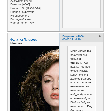
Уважение:
[+0/-0]
Позитив:
[+0/-0]
Возраст:
36
[1990-05-16]
Провел на форуме:
Не определено
Последний визит:
2006-09-30 23:59:23
Поделиться
2006-
8
Фанатка Лазарева
03-06 22:46:19
Members
Меня иногда так
бесит как его
одевают
стилисты! Как
педика честное
слово! Иногда
конечно очень
даже со вкусом,
но часто бывает
что нацепят на
него какие-
нибудь бусы или
еще что-нибуль..
Ей богу бабу из
него делают! Ему
бы джинсы