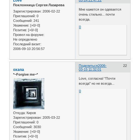
Love
03-14 21:47:22
Поклонница Сергея Лазарева
Мне кажется он одевается
Зарегистрирован
: 2006-02-22
очень стильно... почти
Приглашений:
0
всегда.
Сообщений:
241
Уважение:
[+0/-0]
0
Позитив:
[+0/-0]
Провел на форуме:
Не определено
Последний визит:
2006-09-10 20:56:57
Поделиться
2006-
22
oxana
03-15 11:32:01
*~Forgive me~*
Love, согласна! "Почти
всегда" но не всегда...
0
Откуда:
Киров
Зарегистрирован
: 2005-03-22
Приглашений:
0
Сообщений:
3030
Уважение:
[+0/-0]
Позитив:
[+0/-0]