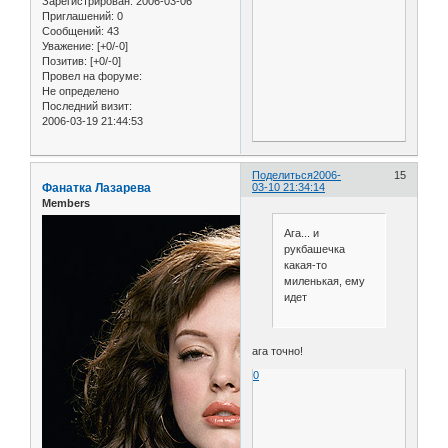
Зарегистрирован
: 2006-03-06
Приглашений:
0
Сообщений:
43
Уважение:
[+0/-0]
Позитив:
[+0/-0]
Провел на форуме:
Не определено
Последний визит:
2006-03-19 21:44:53
Поделиться
2006-
15
Фанатка Лазарева
03-10 21:34:14
Members
Ага... и
рукбашечка
какая-то
миленькая, ему
идет
ага точно!
0