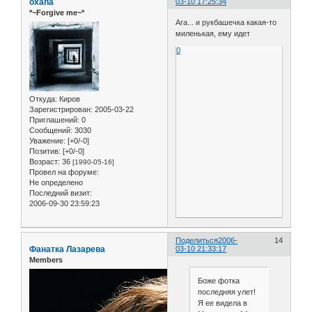
oxana
03-10 17:25:34
*~Forgive me~*
Ага... и рукбашечка какая-то
миленькая, ему идет
0
Откуда:
Киров
Зарегистрирован
: 2005-03-22
Приглашений:
0
Сообщений:
3030
Уважение:
[+0/-0]
Позитив:
[+0/-0]
Возраст:
36
[1990-05-16]
Провел на форуме:
Не определено
Последний визит:
2006-09-30 23:59:23
Поделиться
2006-
14
Фанатка Лазарева
03-10 21:33:17
Members
Боже фотка
последняя улет!
Я ее видела в