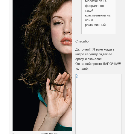
Молотке от 14
февраля, он
такой
красивенький на
ней и
романтичный!
Спасибо!!
Да,точно!!!!Я тоже когда в
интре её увидела,так её
сразу и скачала!!
Он на ней,просто ЛАПОЧКА!!!
:o: :wub:
0