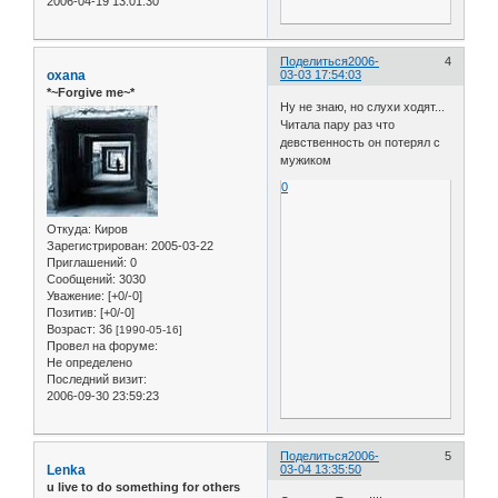
2006-04-19 13:01:30
Поделиться
2006-
4
oxana
03-03 17:54:03
*~Forgive me~*
Ну не знаю, но слухи ходят...
Читала пару раз что
девственность он потерял с
мужиком
0
Откуда:
Киров
Зарегистрирован
: 2005-03-22
Приглашений:
0
Сообщений:
3030
Уважение:
[+0/-0]
Позитив:
[+0/-0]
Возраст:
36
[1990-05-16]
Провел на форуме:
Не определено
Последний визит:
2006-09-30 23:59:23
Поделиться
2006-
5
Lenka
03-04 13:35:50
u live to do something for others