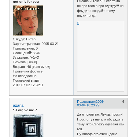
Оксана и Такса!!!! ето тема
not only for you
не про геев а про одежду!!! не
флудите! создайте тему
слухи тогда!
0
Откуда:
Питер
Зарегистрирован
: 2005-03-21
Приглашений:
0
Сообщений:
3546
Уважение:
[+0/-0]
Позитив:
[+0/-0]
Возраст:
46
[1980-07-06]
Провел на форуме:
Не определено
Последний визит:
2013-07-02 12:28:11
Поделиться
2006-
6
oxana
03-04 18:23:29
*~Forgive me~*
Да я понимаю, Ленка, прости!
Просто тут начали обсуждать
тему, что Сережу одевают как
гея....
Ну иногда его очень даже