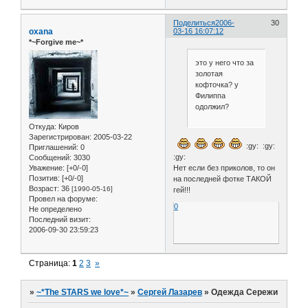
Поделиться
2006-
30
oxana
03-16 16:07:12
*~Forgive me~*
это у него что за
золотая
кофточка? у
Филиппа
одолжил?
Откуда:
Киров
Зарегистрирован
: 2005-03-22
:gy: :gy:
Приглашений:
0
:gy:
Сообщений:
3030
Нет если без приколов, то он
Уважение:
[+0/-0]
Позитив:
[+0/-0]
на последней фотке ТАКОЙ
Возраст:
36
[1990-05-16]
гей!!!
Провел на форуме:
0
Не определено
Последний визит:
2006-09-30 23:59:23
Страница:
1
2
3
»
»
~*The STARS we love*~
»
Сергей Лазарев
»
Одежда Сережи