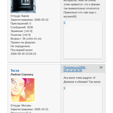
интересно. Мне он очень
этим нравится, что к фанам
так внимательно относится.
Прикольно что там еще с
Откуда:
Киров
музыкой))
Зарегистрирован
: 2005-03-22
0
Приглашений:
0
Сообщений:
3030
Уважение:
[+0/-0]
Позитив:
[+0/-0]
Возраст:
36
[1990-05-16]
Провел на форуме:
Не определено
Последний визит:
2006-09-30 23:59:23
Поделиться
2006-
18
Tacsa
03-13 16:39:39
Люблю Сережку
Ага меня тоже радуют. И
Дневник я обожаю! Так мило.
0
Откуда:
Москва
Зарегистрирован
: 2005-10-21
Приглашений:
0