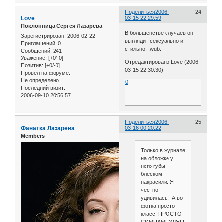
Поделиться
2006-
24
Love
03-15 22:29:59
Поклонница Сергея Лазарева
В большенстве случаев он
Зарегистрирован
: 2006-02-22
выглядит сексуально и
Приглашений:
0
стильно. :wub:
Сообщений:
241
Уважение:
[+0/-0]
Отредактировано Love (2006-
Позитив:
[+0/-0]
03-15 22:30:30)
Провел на форуме:
Не определено
0
Последний визит:
2006-09-10 20:56:57
Поделиться
2006-
25
Фанатка Лазарева
03-16 00:20:22
Members
Только в журнале
на обложке у
него губы
блеском
накрасили. Я
честно
удивилась. А вот
фотка просто
класс! ПРОСТО
СИМПАМПУЛЯ!!!!