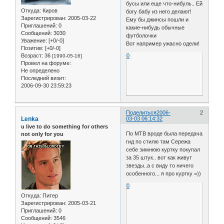
бусы или еще что-нибуль.. Ей
Откуда:
Киров
богу бабу из него делают!
Зарегистрирован
: 2005-03-22
Ему бы джинсы пошли и
Приглашений:
0
какие-нибудь обычные
Сообщений:
3030
футболочки
Уважение:
[+0/-0]
Вот например ужасно одели!
Позитив:
[+0/-0]
Возраст:
36
0
[1990-05-16]
Провел на форуме:
Не определено
Последний визит:
2006-09-30 23:59:23
Поделиться
2006-
2
Lenka
03-03 06:14:32
u live to do something for others
По МТВ вроде была передача
not only for you
гид по стилю там Сережа
себе зимнюю куртку покупал
за 35 штук.. вот как живут
звезды..а с виду то ничего
особенного... я про куртку =))
0
Откуда:
Питер
Зарегистрирован
: 2005-03-21
Приглашений:
0
Сообщений:
3546