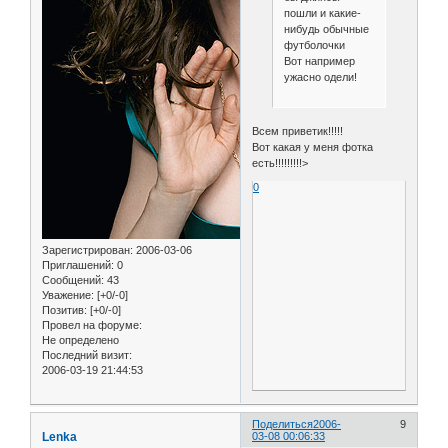
пошли и какие-
нибудь обычные
футболочки
Вот например
ужасно одели!
Всем приветик!!!!!
Вот какая у меня фотка
есть!!!!!!!!!>
0
Зарегистрирован
: 2006-03-06
Приглашений:
0
Сообщений:
43
Уважение:
[+0/-0]
Позитив:
[+0/-0]
Провел на форуме:
Не определено
Последний визит:
2006-03-19 21:44:53
Поделиться
2006-
9
Lenka
03-08 00:06:33