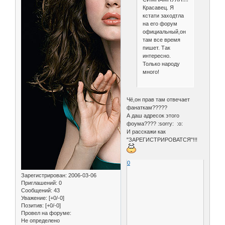
Красавец. Я
кстати заходтла
на его форум
официальный,он
там все время
пишет. Так
интересно.
Только народу
много!
Чё,он прав там отвечает
фанаткам?????
А даш адресок этого
фоума???? :sorry: :o:
И расскажи как
"ЗАРЕГИСТРИРОВАТСЯ"!!!
0
Зарегистрирован
: 2006-03-06
Приглашений:
0
Сообщений:
43
Уважение:
[+0/-0]
Позитив:
[+0/-0]
Провел на форуме:
Не определено