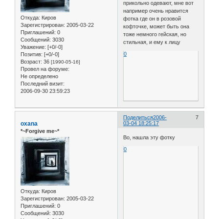
прикольно одевают, мне вот
например очень нравится
Откуда:
Киров
фотка где он в розовой
Зарегистрирован
: 2005-03-22
кофточке, может быть она
Приглашений:
0
тоже немного гейская, но
Сообщений:
3030
стильная, и ему к лицу
Уважение:
[+0/-0]
0
Позитив:
[+0/-0]
Возраст:
36
[1990-05-16]
Провел на форуме:
Не определено
Последний визит:
2006-09-30 23:59:23
Поделиться
2006-
7
oxana
03-04 18:25:17
*~Forgive me~*
Во, нашла эту фотку
0
Откуда:
Киров
Зарегистрирован
: 2005-03-22
Приглашений:
0
Сообщений:
3030