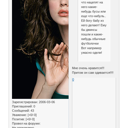
что нацепят на
него какие-
нибудь бусы или
еще что-нибуль..
Ей богу бабу из
него делают! Ему
бы джинсы
пошли и какие-
нибудь обычные
футболочки
Вот например
ужасно одели!
Мне очень нравится!!!
Притом он сам одивается!!!!
0
Зарегистрирован
: 2006-03-06
Приглашений:
0
Сообщений:
43
Уважение:
[+0/-0]
Позитив:
[+0/-0]
Провел на форуме:
Не определено