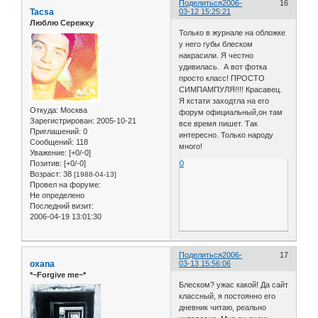
Поделиться
2006-
16
Tacsa
03-12 15:25:21
Люблю Сережку
Только в журнале на обложке
у него губы блеском
накрасили. Я честно
удивилась. А вот фотка
просто класс! ПРОСТО
СИМПАМПУЛЯ!!!! Красавец.
Я кстати заходтла на его
Откуда:
Москва
форум официальный,он там
Зарегистрирован
: 2005-10-21
все время пишет. Так
Приглашений:
0
интересно. Только народу
Сообщений:
118
много!
Уважение:
[+0/-0]
0
Позитив:
[+0/-0]
Возраст:
38
[1988-04-13]
Провел на форуме:
Не определено
Последний визит:
2006-04-19 13:01:30
Поделиться
2006-
17
oxana
03-13 15:56:06
*~Forgive me~*
Блеском? ужас какой! Да сайт
классный, я постоянно его
дневник читаю, реально