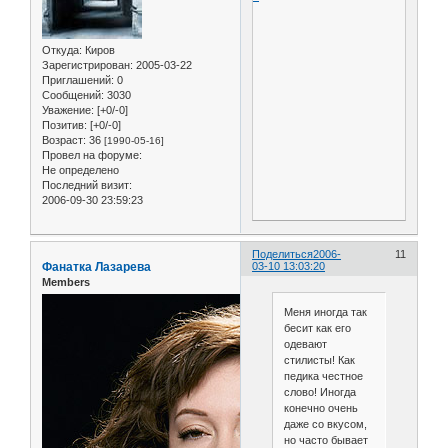
Откуда:
Киров
Зарегистрирован
: 2005-03-22
Приглашений:
0
Сообщений:
3030
Уважение:
[+0/-0]
Позитив:
[+0/-0]
Возраст:
36
[1990-05-16]
Провел на форуме:
Не определено
Последний визит:
2006-09-30 23:59:23
Поделиться
2006-
11
Фанатка Лазарева
03-10 13:03:20
Members
Меня иногда так
бесит как его
одевают
стилисты! Как
педика честное
слово! Иногда
конечно очень
даже со вкусом,
но часто бывает