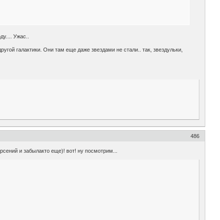
у.... Ужас..
 другой галактики. Они там еще даже звездами не стали.. так, звездульки,
486
рсений и забылакто еще)! вот! ну посмотрим...