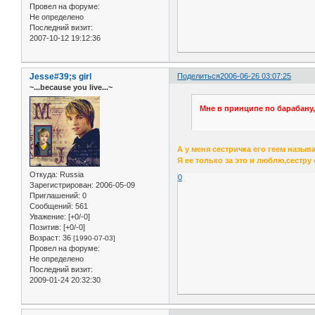
Провел на форуме:
Не определено
Последний визит:
2007-10-12 19:12:36
Jesse#39;s girl
Поделиться
2006-06-26 03:07:25
~...because you live...~
Мне в принципе по барабану,
А у меня сестричка его геем называе
Я ее только за это и люблю,сестру 
Откуда:
Russia
0
Зарегистрирован
: 2006-05-09
Приглашений:
0
Сообщений:
561
Уважение:
[+0/-0]
Позитив:
[+0/-0]
Возраст:
36
[1990-07-03]
Провел на форуме:
Не определено
Последний визит:
2009-01-24 20:32:30