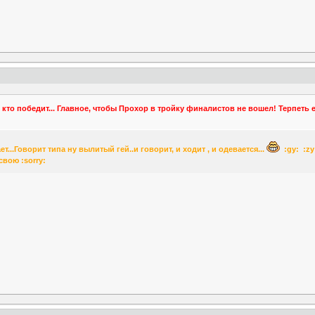
 кто победит... Главное, чтобы Прохор в тройку финалистов не вошел! Терпеть 
т...Говорит типа ну вылитый гей..и говорит, и ходит , и одевается...
:gy: :zy
свою :sorry: