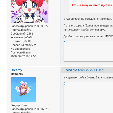
Ага... к тому же выглядит ка
а как он себя на большой стирке вел..
А эта его фраза "Здесь все звезды, а 
Зарегистрирован
: 2005-03-22
пытающиеся пробиться наверх...
Приглашений:
0
Сообщений:
2861
Дробыш пишет ужасные песни, ИМХО
Уважение:
[+0/-0]
Позитив:
[+0/-0]
0
Провел на форуме:
Не определено
Последний визит:
2008-06-07 19:12:50
Dreamy
Поделиться
2006-06-29 14:09:25
Members
а я думаю тройка будет: Зара - главн
0
Откуда:
Питер
Зарегистрирован
: 2005-07-25
Приглашений:
0