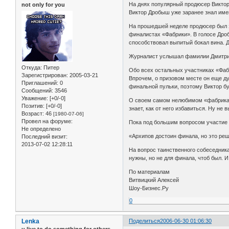
На днях популярный продюсер Виктор
not only for you
Виктор Дробыш уже заранее знал име
На прошедшей неделе продюсер был з
финалистах «Фабрики». В голосе Дро
способствовал выпитый бокал вина. 
Журналист услышал фамилии Дмитрия
Откуда:
Питер
Обо всех остальных участниках «Фаб
Зарегистрирован
: 2005-03-21
Впрочем, о призовом месте он еще ду
Приглашений:
0
финальной пульки, поэтому Виктор бу
Сообщений:
3546
Уважение:
[+0/-0]
О своем самом нелюбимом «фабрикант
Позитив:
[+0/-0]
знает, как от него избавиться. Ну не 
Возраст:
46
[1980-07-06]
Провел на форуме:
Пока под большим вопросом участие в
Не определено
«Архипов достоин финала, но это решу
Последний визит:
2013-07-02 12:28:11
На вопрос таинственного собеседника
нужны, но не для финала, чтоб был. 
По материалам
Витвицкий Алексей
Шоу-Бизнес.Ру
0
Lenka
Поделиться
2006-06-30 01:06:30