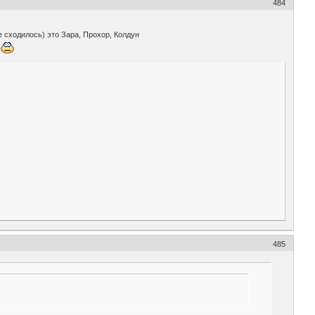
484
е сходилось) это Зара, Прохор, Колдун
!
485