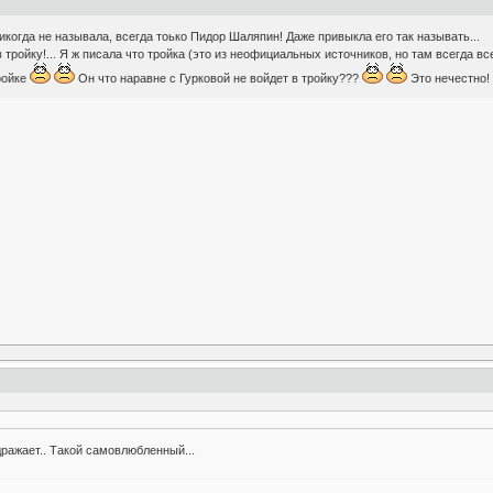
икогда не называла, всегда тоько Пидор Шаляпин! Даже привыкла его так называть...
ройку!... Я ж писала что тройка (это из неофициальных источников, но там всегда вс
ройке
Он что наравне с Гурковой не войдет в тройку???
Это нечестно
ражает.. Такой самовлюбленный...