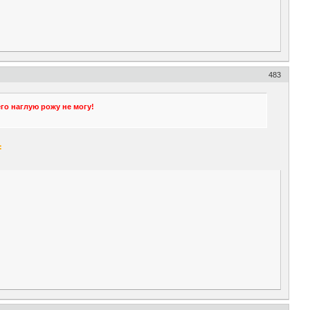
483
его наглую рожу не могу!
: