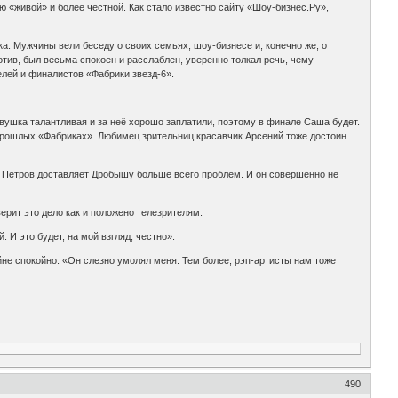
 «живой» и более честной. Как стало известно сайту «Шоу-бизнес.Ру»,
. Мужчины вели беседу о своих семьях, шоу-бизнесе и, конечно же, о
тив, был весьма спокоен и расслаблен, уверенно толкал речь, чему
лей и финалистов «Фабрики звезд-6».
вушка талантливая и за неё хорошо заплатили, поэтому в финале Саша будет.
а прошлых «Фабриках». Любимец зрительниц красавчик Арсений тоже достоин
с Петров доставляет Дробышу больше всего проблем. И он совершенно не
ерит это дело как и положено телезрителям:
 И это будет, на мой взгляд, честно».
йне спокойно: «Он слезно умолял меня. Тем более, рэп-артисты нам тоже
490