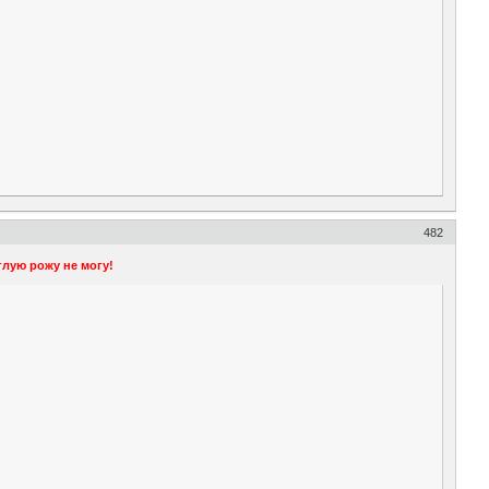
482
глую рожу не могу!