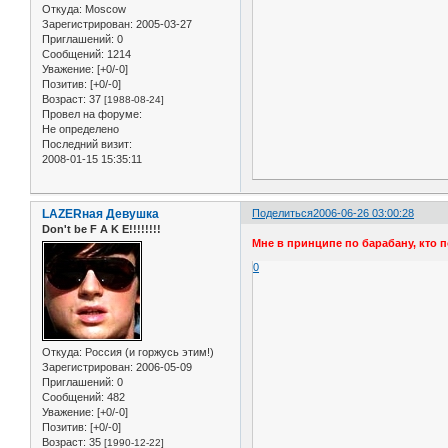
Откуда:
Moscow
Зарегистрирован
: 2005-03-27
Приглашений:
0
Сообщений:
1214
Уважение:
[+0/-0]
Позитив:
[+0/-0]
Возраст:
37
[1988-08-24]
Провел на форуме:
Не определено
Последний визит:
2008-01-15 15:35:11
LAZERная Девушка
Поделиться
2006-06-26 03:00:28
Don't be F A K E!!!!!!!!
Мне в принципе по барабану, кто п
0
Откуда:
Россия (и горжусь этим!)
Зарегистрирован
: 2006-05-09
Приглашений:
0
Сообщений:
482
Уважение:
[+0/-0]
Позитив:
[+0/-0]
Возраст:
35
[1990-12-22]