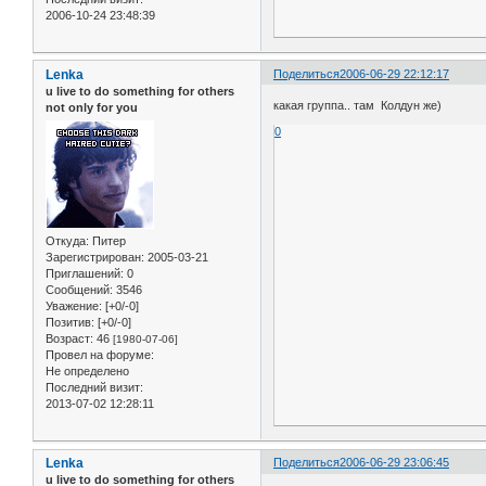
2006-10-24 23:48:39
Lenka
Поделиться
2006-06-29 22:12:17
u live to do something for others
какая группа.. там Колдун же)
not only for you
0
Откуда:
Питер
Зарегистрирован
: 2005-03-21
Приглашений:
0
Сообщений:
3546
Уважение:
[+0/-0]
Позитив:
[+0/-0]
Возраст:
46
[1980-07-06]
Провел на форуме:
Не определено
Последний визит:
2013-07-02 12:28:11
Lenka
Поделиться
2006-06-29 23:06:45
u live to do something for others