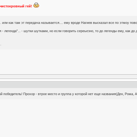
к чистокровный гей!
.. или как там эт передача называется.... ему вроде Нагиев высказал все по этмоу повод
я - легенда"... - шутки шутками, но если говорить сереьезно, то до легенды ему, как до
.
ый победитель! Прохор - втрое место и группа у которой нет еще названия(Ден, Рома, А