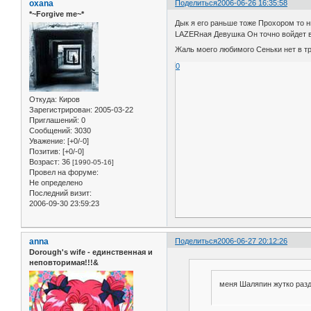
oxana
Поделиться
2006-06-26 16:35:58
*~Forgive me~*
Дык я его раньше тоже Прохором то н
LAZERная Девушка Он точно войдет в т
Жаль моего любимого Сеньки нет в т
0
Откуда:
Киров
Зарегистрирован
: 2005-03-22
Приглашений:
0
Сообщений:
3030
Уважение:
[+0/-0]
Позитив:
[+0/-0]
Возраст:
36
[1990-05-16]
Провел на форуме:
Не определено
Последний визит:
2006-09-30 23:59:23
anna
Поделиться
2006-06-27 20:12:26
Dorough's wife - единственная и
неповторимая!!!&
меня Шаляпин жутко разд