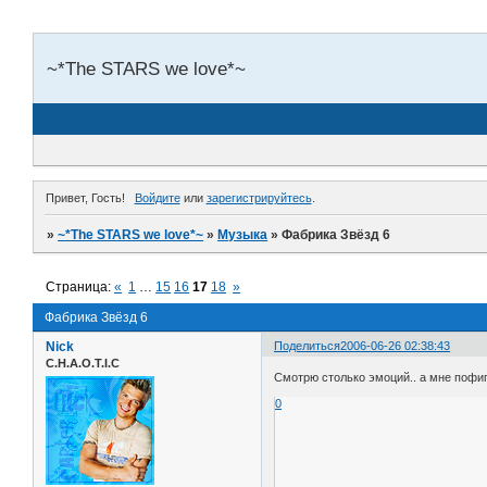
~*The STARS we love*~
Привет, Гость!
Войдите
или
зарегистрируйтесь
.
»
~*The STARS we love*~
»
Музыка
»
Фабрика Звёзд 6
Страница:
«
1
…
15
16
17
18
»
Фабрика Звёзд 6
Nick
Поделиться
2006-06-26 02:38:43
C.H.A.O.T.I.C
Смотрю столько эмоций.. а мне пофиг
0