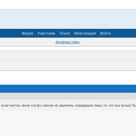
Форум
Участники
Поиск
Регистрация
Войти
Активные темы
 если честно, меня эта фз совсем не зацепила, порадовало лишь то, что она лучше Пуг