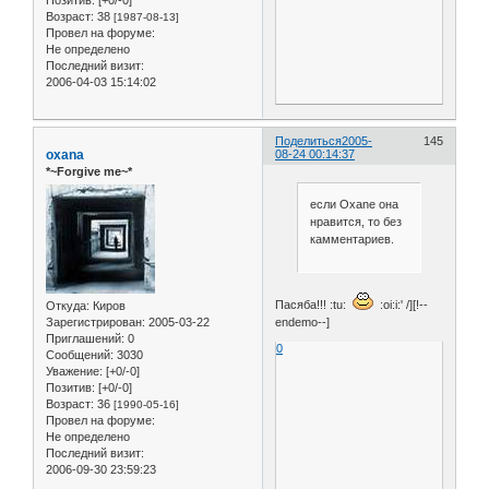
Возраст:
38
[1987-08-13]
Провел на форуме:
Не определено
Последний визит:
2006-04-03 15:14:02
Поделиться
2005-
145
oxana
08-24 00:14:37
*~Forgive me~*
если Oxane она
нравится, то без
камментариев.
Пасяба!!! :tu:
:oi:i:' /][!--
Откуда:
Киров
endemo--]
Зарегистрирован
: 2005-03-22
Приглашений:
0
0
Сообщений:
3030
Уважение:
[+0/-0]
Позитив:
[+0/-0]
Возраст:
36
[1990-05-16]
Провел на форуме:
Не определено
Последний визит:
2006-09-30 23:59:23