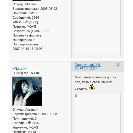
Откуда:
Москва
Зарегистрирован
: 2005-03-22
Приглашений:
0
Сообщений:
2864
Уважение:
[+0/-0]
Позитив:
[+0/-0]
Возраст:
36
[1989-08-17]
Провел на форуме:
Не определено
Последний визит:
2007-04-19 15:42:03
Поделиться
2005-
122
~Natali~
08-14 16:32:08
~Bring Me To Life~
Мне Титов нравился до тех
пор, пока я его в юбки не
увидела.
0
Откуда:
Ангарск
Зарегистрирован
: 2005-08-08
Приглашений:
0
Сообщений:
1455
Уважение:
[+0/-0]
Позитив:
[+0/-0]