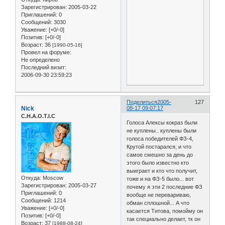
Зарегистрирован
: 2005-03-22
Приглашений:
0
Сообщений:
3030
Уважение:
[+0/-0]
Позитив:
[+0/-0]
Возраст:
36
[1990-05-16]
Провел на форуме:
Не определено
Последний визит:
2006-09-30 23:59:23
Поделиться
2005-
127
Nick
08-17 09:07:17
C.H.A.O.T.I.C
Голоса Алексы кокраз были
не куплены.. куплены были
голоса победителей ФЗ-4,
Крутой постарался, и что
самое смешно за день до
этого было известно кто
выиграет и кто что получит,
Откуда:
Moscow
тоже и на ФЗ-5 было... вот
Зарегистрирован
: 2005-03-27
почему я эти 2 последние ФЗ
Приглашений:
0
вообще не перевариваю,
Сообщений:
1214
обман сплошной... А что
Уважение:
[+0/-0]
касается Титова, помойму он
Позитив:
[+0/-0]
так специально делает, тк он
Возраст:
37
[1988-08-24]