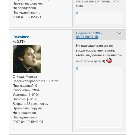
так еще говорит когда шутит
Провел на форуме:
типо..
Не определено
Последний визит:
0
2008-01-15 15:35:11
Поделиться
2005-
128
JV-twince
08-17 09:17:45
~LOST~
Ну разговаривает же он
вроде нормально, а поёт,
чтобы выделиться (лучше бы
он этого не делал!)
0
Откуда:
Москва
Зарегистрирован
: 2005-03-22
Приглашений:
0
Сообщений:
2864
Уважение:
[+0/-0]
Позитив:
[+0/-0]
Возраст:
36
[1989-08-17]
Провел на форуме:
Не определено
Последний визит:
2007-04-19 15:42:03