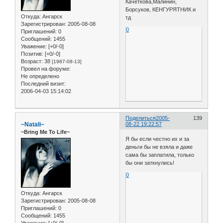
Качеткова,Малинин,
Борсуков, КЕНГУРЯТНИК и
Откуда:
Ангарск
тд
Зарегистрирован
: 2005-08-08
0
Приглашений:
0
Сообщений:
1455
Уважение:
[+0/-0]
Позитив:
[+0/-0]
Возраст:
38
[1987-08-13]
Провел на форуме:
Не определено
Последний визит:
2006-04-03 15:14:02
Поделиться
2005-
139
~Natali~
08-22 19:22:57
~Bring Me To Life~
Я бы если честно их и за
деньги бы не взяла и даже
сама бы заплатила, только
бы они заткнулись!
0
Откуда:
Ангарск
Зарегистрирован
: 2005-08-08
Приглашений:
0
Сообщений:
1455