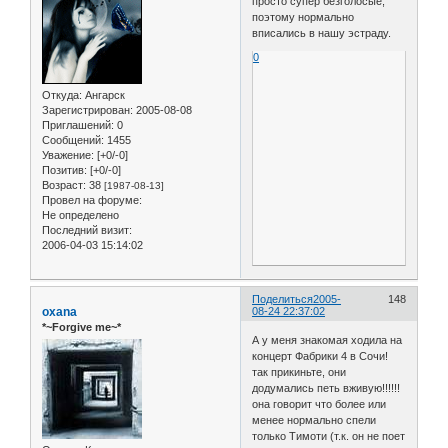
просто супер безголосые,
поэтому нормально
вписались в нашу эстраду.
0
Откуда:
Ангарск
Зарегистрирован
: 2005-08-08
Приглашений:
0
Сообщений:
1455
Уважение:
[+0/-0]
Позитив:
[+0/-0]
Возраст:
38
[1987-08-13]
Провел на форуме:
Не определено
Последний визит:
2006-04-03 15:14:02
Поделиться
2005-
148
oxana
08-24 22:37:02
*~Forgive me~*
А у меня знакомая ходила на
концерт Фабрики 4 в Сочи!
так прикиньте, они
додумались петь вживую!!!!!!
она говорит что более или
менее нормально спели
только Тимоти (т.к. он не поет