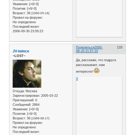
Уважение:
[+0/-0]
Позитив:
[+0/-0]
Возраст:
36
[1990-05-16]
Провел на форуме:
Не определено
Последний визит:
2006-09-30 23:59:23
Поделиться
2005-
133
JV-twince
08-20 21:57:10
~LOST~
Да, расскажи, что подруга
рассказывает, нам
интересно!
0
Откуда:
Москва
Зарегистрирован
: 2005-03-22
Приглашений:
0
Сообщений:
2864
Уважение:
[+0/-0]
Позитив:
[+0/-0]
Возраст:
36
[1989-08-17]
Провел на форуме:
Не определено
Последний визит: