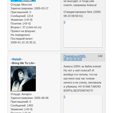
не выходит, и тогда уже
Откуда:
Moscow
платят, например Алекса!
Зарегистрирован
: 2005-03-27
Отредактировано Nick (2005-
Приглашений:
0
Сообщений:
1214
08-23 08:59:41)
Уважение:
[+0/-0]
0
Позитив:
[+0/-0]
Возраст:
37
[1988-08-24]
Провел на форуме:
Не определено
Последний визит:
2008-01-15 15:35:11
Поделиться
2005-
144
~Natali~
08-23 09:26:09
~Bring Me To Life~
Алекса 100% за бабло взяли!
Ну нет у неё голоса!!! И
вообще я в читала, что на
кастинге она так толком
ничего и не спела, заплакала
и убежала. НУ И КАК ТАКУЮ
ВЗЯТЬ БЕЗПЛАТНО?!!
Откуда:
Ангарск
0
Зарегистрирован
: 2005-08-08
Приглашений:
0
Сообщений:
1455
Уважение:
[+0/-0]
Позитив:
[+0/-0]