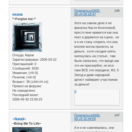
Поделиться
2005-
146
oxana
08-24 00:18:47
*~Forgive me~*
Хотя на самом деле я не
фанатка Насти Кочетковой,
просто мне нравится как она
поет и держится на сцене.. но
я и не стану спорить что она
вполне могла пролезть за
деньги.. хотя сегодня опять
Откуда:
Киров
наткнулась на статью.. там
Зарегистрирован
: 2005-03-22
было написано, что вроде как
Приглашений:
0
это не прискорбно, но все-
Сообщений:
3030
таки ВСЕ эти передачи, ФЗ, 5
Уважение:
[+0/-0]
Звезд и даже народный
Позитив:
[+0/-0]
артист набирают участников
Возраст:
36
[1990-05-16]
за деньги!
Провел на форуме:
Не определено
0
Последний визит:
2006-09-30 23:59:23
Поделиться
2005-
147
~Natali~
08-24 15:44:04
~Bring Me To Life~
А я и не самневалась, они