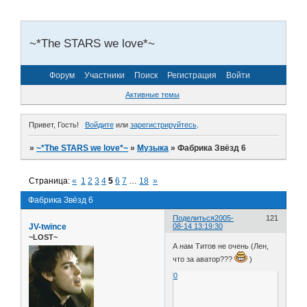
~*The STARS we love*~
Форум
Участники
Поиск
Регистрация
Войти
Активные темы
Привет, Гость!
Войдите
или
зарегистрируйтесь
.
»
~*The STARS we love*~
»
Музыка
»
Фабрика Звёзд 6
Страница:
«
1
2
3
4
5
6
7
…
18
»
Фабрика Звёзд 6
Поделиться
2005-
121
JV-twince
08-14 13:19:30
~LOST~
А нам Титов не очень (Лен,
что за аватор???
)
0