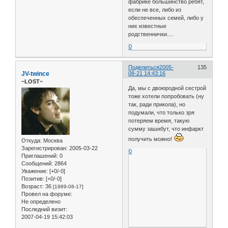
фабрике большинство ребят,
если не все, либо из
обеспеченных семей, либо у
них известные
родственнички....
0
Поделиться
2005-
135
JV-twince
08-21 14:43:16
~LOST~
Да, мы с двоюродной сестрой
тоже хотели попробовать (ну
так, ради прикола), но
подумали, что только зря
потеряем время, такую
сумму зашибут, что инфаркт
получить можно!
Откуда:
Москва
Зарегистрирован
: 2005-03-22
0
Приглашений:
0
Сообщений:
2864
Уважение:
[+0/-0]
Позитив:
[+0/-0]
Возраст:
36
[1989-08-17]
Провел на форуме:
Не определено
Последний визит:
2007-04-19 15:42:03