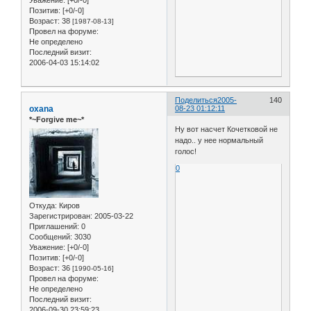
Уважение:
[+0/-0]
Позитив:
[+0/-0]
Возраст:
38
[1987-08-13]
Провел на форуме:
Не определено
Последний визит:
2006-04-03 15:14:02
Поделиться
2005-
140
oxana
08-23 01:12:11
*~Forgive me~*
Ну вот насчет Кочетковой не
надо.. у нее нормальный
голос!
0
Откуда:
Киров
Зарегистрирован
: 2005-03-22
Приглашений:
0
Сообщений:
3030
Уважение:
[+0/-0]
Позитив:
[+0/-0]
Возраст:
36
[1990-05-16]
Провел на форуме:
Не определено
Последний визит:
2006-09-30 23:59:23