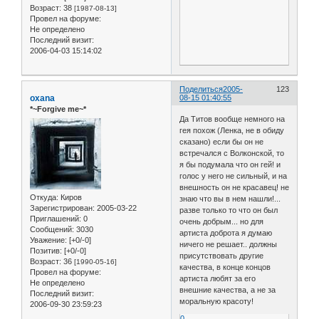
Возраст:
38
[1987-08-13]
Провел на форуме:
Не определено
Последний визит:
2006-04-03 15:14:02
Поделиться
2005-
123
oxana
08-15 01:40:55
*~Forgive me~*
Да Титов вообще немного на
гея похож (Ленка, не в обиду
сказано) если бы он не
встречался с Волконской, то
я бы подумала что он гей! и
голос у него не сильный, и на
внешность он не красавец! не
Откуда:
Киров
знаю что вы в нем нашли!...
Зарегистрирован
: 2005-03-22
разве только то что он был
Приглашений:
0
очень добрым... но для
Сообщений:
3030
артиста доброта я думаю
Уважение:
[+0/-0]
ничего не решает.. должны
Позитив:
[+0/-0]
присутствовать другие
Возраст:
36
[1990-05-16]
качества, в конце концов
Провел на форуме:
артиста любят за его
Не определено
внешние качества, а не за
Последний визит:
моральную красоту!
2006-09-30 23:59:23
0