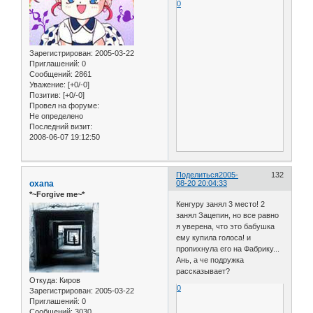
0
Зарегистрирован
: 2005-03-22
Приглашений:
0
Сообщений:
2861
Уважение:
[+0/-0]
Позитив:
[+0/-0]
Провел на форуме:
Не определено
Последний визит:
2008-06-07 19:12:50
Поделиться
2005-
132
oxana
08-20 20:04:33
*~Forgive me~*
Кенгуру занял 3 место! 2
занял Зацепин, но все равно
я уверена, что это бабушка
ему купила голоса! и
пропихнула его на Фабрику...
Ань, а че подружка
рассказывает?
Откуда:
Киров
0
Зарегистрирован
: 2005-03-22
Приглашений:
0
Сообщений:
3030