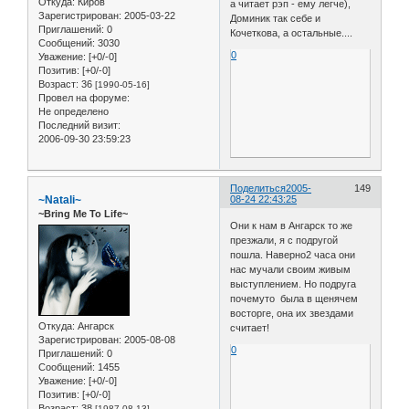
Откуда:
Киров
а читает рэп - ему легче),
Зарегистрирован
: 2005-03-22
Доминик так себе и
Приглашений:
0
Кочеткова, а остальные....
Сообщений:
3030
0
Уважение:
[+0/-0]
Позитив:
[+0/-0]
Возраст:
36
[1990-05-16]
Провел на форуме:
Не определено
Последний визит:
2006-09-30 23:59:23
Поделиться
2005-
149
~Natali~
08-24 22:43:25
~Bring Me To Life~
Они к нам в Ангарск то же
презжали, я с подругой
пошла. Наверно2 часа они
нас мучали своим живым
выступлением. Но подруга
почемуто была в щенячем
восторге, она их звездами
Откуда:
Ангарск
считает!
Зарегистрирован
: 2005-08-08
0
Приглашений:
0
Сообщений:
1455
Уважение:
[+0/-0]
Позитив:
[+0/-0]
Возраст:
38
[1987-08-13]