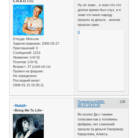
C.H.A.O.T.I.C
Ну не знаю... я знал что это
долгое время был слух, и я
знаю что мало народу
прошло за деньги.. многие
прошли сами..
0
Откуда:
Moscow
Зарегистрирован
: 2005-03-27
Приглашений:
0
Сообщений:
1214
Уважение:
[+0/-0]
Позитив:
[+0/-0]
Возраст:
37
[1988-08-24]
Провел на форуме:
Не определено
Последний визит:
2008-01-15 15:35:11
Поделиться
2005-
138
~Natali~
08-22 19:21:25
~Bring Me To Life~
Во козлы! Да с такими
голосами как у половины
фабрики, нет сомнений
прошли за деньги! Например
Караулова, Алекса,