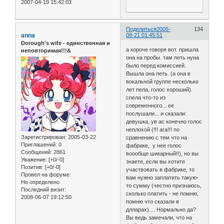
2007-04-19 15:42:03
Поделиться
2005-
134
anna
08-21 01:45:51
Dorough's wife - единственная и
а короче говоря вот. пришла
неповторимая!!!&
она на пробы. там петь нуна
было перед комиссией.
Вышла она петь. (а она в
вокальной группе несколько
лет пела, голос хороший).
спела что-то из
современного... ее
послушали... и сказали:
девушка, ув ас конечно голос
неплохой (!!! ага!!! по
Зарегистрирован
: 2005-03-22
сравнению с тем что на
Приглашений:
0
фабрике, у нее голос
Сообщений:
2861
воообще шикарный!!), но вы
Уважение:
[+0/-0]
знаете, если вы хотите
Позитив:
[+0/-0]
участвовать в фабрике, то
Провел на форуме:
вам нужно заплатить такую-
Не определено
то сумму (честно признаюсь,
Последний визит:
сколько платить - не помню,
2008-06-07 19:12:50
помню что сказали в
длларах).... Нормально да?
Вы ведь замечали, что на