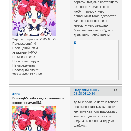
серьгой, вид был настоящего
гея, простите уж, кто его
любит... голос у него
слабенький тоже, одевается
как-то нехорошо... и по-
моему, у него звездная
болезнь началась. Судя по
дневнкиам новой волны.
Зарегистрирован
: 2005-03-22
0
Приглашений:
0
Сообщений:
2861
Уважение:
[+0/-0]
Позитив:
[+0/-0]
Провел на форуме:
Не определено
Последний визит:
2008-06-07 19:12:50
Поделиться
2005-
131
anna
08-20 03:10:50
Dorough's wife - единственная и
да мне вообще честно говоря
неповторимая!!!&
все равно, кто там куплен и
как, мне хватило трассказа о
том, как одна моя знакомая
ездила на отбор на одну из
фабрик....