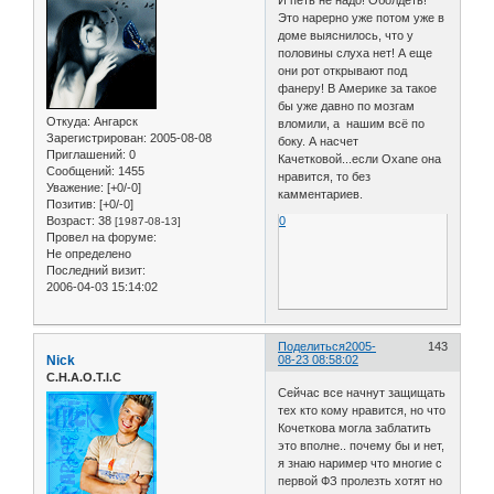
И петь не надо! Оболдеть!
Это нарерно уже потом уже в
доме выяснилось, что у
половины слуха нет! А еще
они рот открывают под
фанеру! В Америке за такое
бы уже давно по мозгам
Откуда:
Ангарск
вломили, а нашим всё по
Зарегистрирован
: 2005-08-08
боку. А насчет
Приглашений:
0
Качетковой...если Oxane она
Сообщений:
1455
нравится, то без
Уважение:
[+0/-0]
камментариев.
Позитив:
[+0/-0]
Возраст:
38
0
[1987-08-13]
Провел на форуме:
Не определено
Последний визит:
2006-04-03 15:14:02
Поделиться
2005-
143
Nick
08-23 08:58:02
C.H.A.O.T.I.C
Сейчас все начнут защищать
тех кто кому нравится, но что
Кочеткова могла заблатить
это вполне.. почему бы и нет,
я знаю наример что многие с
первой ФЗ пролезть хотят но