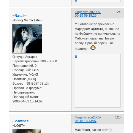
Поделиться
2005-
124
~Natali~
08-15 09:19:28
~Bring Me To Life~
У Титова не получилось в
Народном артисте, он пошел
на Фабрику, не получилось на
Фабрике пошел на Новую
волну. Бравый парень, не
праподет.
0
Откуда:
Ангарск
Зарегистрирован
: 2005-08-08
Приглашений:
0
Сообщений:
1455
Уважение:
[+0/-0]
Позитив:
[+0/-0]
Возраст:
38
[1987-08-13]
Провел на форуме:
Не определено
Последний визит:
2006-04-03 15:14:02
Поделиться
2005-
125
JV-twince
08-15 13:43:07
~LOST~
Нас бесит, как он поёт (с