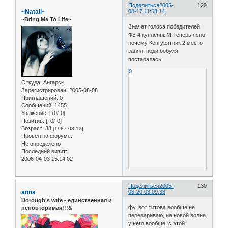
Поделиться
2005-
129
~Natali~
08-17 11:58:14
~Bring Me To Life~
Значет голоса победителей
ФЗ 4 купленны?! Теперь ясно
почему Кенгурятник 2 место
занял, поди бобуля
постаралась.
0
Откуда:
Ангарск
Зарегистрирован
: 2005-08-08
Приглашений:
0
Сообщений:
1455
Уважение:
[+0/-0]
Позитив:
[+0/-0]
Возраст:
38
[1987-08-13]
Провел на форуме:
Не определено
Последний визит:
2006-04-03 15:14:02
Поделиться
2005-
130
anna
08-20 03:09:33
Dorough's wife - единственная и
фу, вот титова вообще не
неповторимая!!!&
перевариваю, на новой волне
у него вообще, с этой