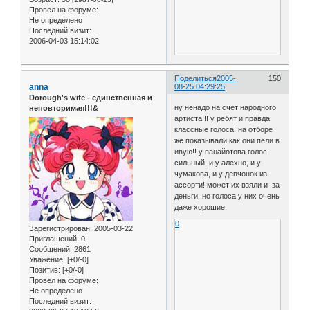
Провел на форуме:
Не определено
Последний визит:
2006-04-03 15:14:02
Поделиться
2005-
150
anna
08-25 04:29:25
Dorough's wife - единственная и
ну ненадо на счет народного
неповторимая!!!&
артиста!!! у ребят и правда
классные голоса! на отборе
же показывали как они пели в
ивую!! у панайотова голос
сильный, и у алехно, и у
чумакова, и у девчонок из
ассорти! может их взяли и за
деньги, но голоса у них очень
даже хорошие.
0
Зарегистрирован
: 2005-03-22
Приглашений:
0
Сообщений:
2861
Уважение:
[+0/-0]
Позитив:
[+0/-0]
Провел на форуме:
Не определено
Последний визит: