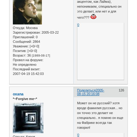
акцентом, как Лайма),
непонимаем, специально он
это делает, или нет и для
чего???
0
Откуда:
Москва
Зарегистрирован
: 2005-03-22
Приглашений:
0
Сообщений:
2864
Уважение:
[+0/-0]
Позитив:
[+0/-0]
Возраст:
36
[1989-08-17]
Провел на форуме:
Не определено
Последний визит:
2007-04-19 15:42:03
Поделиться
2005-
126
oxana
08-15 20:16:08
*~Forgive me~*
Может он не русский? хотя
вроде фамилия русская... но
он точно это делает не
специально.. я помню он еще
на Фабрике всегда так
говорил!
0
Откуда:
Киров