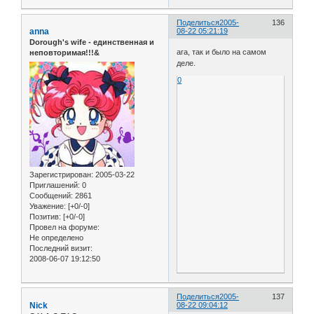
Поделиться
2005-
136
anna
08-22 05:21:19
Dorough's wife - единственная и
ага, так и было на самом
неповторимая!!!&
деле.
0
Зарегистрирован
: 2005-03-22
Приглашений:
0
Сообщений:
2861
Уважение:
[+0/-0]
Позитив:
[+0/-0]
Провел на форуме:
Не определено
Последний визит:
2008-06-07 19:12:50
Поделиться
2005-
137
Nick
08-22 09:04:12