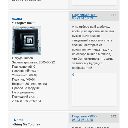
Поделиться
2005-
141
oxana
08-23 01:18:33
*~Forgive me~*
А на отборе на 5 фабрику,
вообще не просили петь там
нужно было только
танцевать! а просили спеть
только некоторых из
приличия! ну и еще тех, кто
на отборе вышел в финал,
Откуда:
Киров
что бы посмотреть что хоть
Зарегистрирован
: 2005-03-22
за голоса у будущих
Приглашений:
0
фабрикантов!
Сообщений:
3030
0
Уважение:
[+0/-0]
Позитив:
[+0/-0]
Возраст:
36
[1990-05-16]
Провел на форуме:
Не определено
Последний визит:
2006-09-30 23:59:23
Поделиться
2005-
142
~Natali~
08-23 08:13:20
~Bring Me To Life~