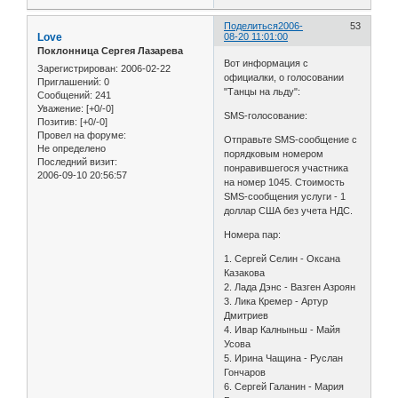
Поделиться
2006-
53
Love
08-20 11:01:00
Поклонница Сергея Лазарева
Вот информация с
Зарегистрирован
: 2006-02-22
официалки, о голосовании
Приглашений:
0
"Танцы на льду":
Сообщений:
241
Уважение:
[+0/-0]
SMS-голосование:
Позитив:
[+0/-0]
Провел на форуме:
Отправьте SMS-сообщение с
Не определено
порядковым номером
Последний визит:
понравившегося участника
2006-09-10 20:56:57
на номер 1045. Стоимость
SMS-сообщения услуги - 1
доллар США без учета НДС.
Номера пар:
1. Сергей Селин - Оксана
Казакова
2. Лада Дэнс - Вазген Азроян
3. Лика Кремер - Артур
Дмитриев
4. Ивар Калныньш - Майя
Усова
5. Ирина Чащина - Руслан
Гончаров
6. Сергей Галанин - Мария