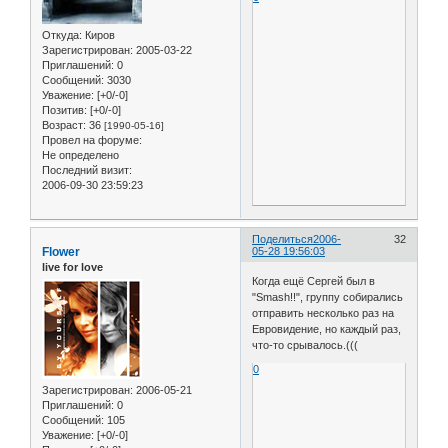
Откуда:
Киров
Зарегистрирован
: 2005-03-22
Приглашений:
0
Сообщений:
3030
Уважение:
[+0/-0]
Позитив:
[+0/-0]
Возраст:
36
[1990-05-16]
Провел на форуме:
Не определено
Последний визит:
2006-09-30 23:59:23
Поделиться
2006-
32
Flower
05-28 19:56:03
live for love
Когда ещё Сергей был в
"Smash!!", группу собирались
отправить несколько раз на
Евровидение, но каждый раз,
что-то срывалось.(((
0
Зарегистрирован
: 2006-05-21
Приглашений:
0
Сообщений:
105
Уважение:
[+0/-0]