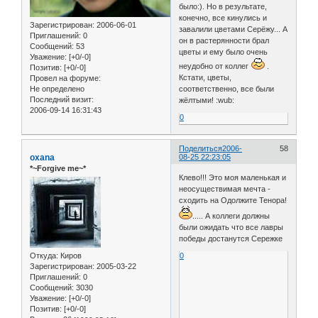
было:). Но в результате,
конечно, все кинулись и
Зарегистрирован
: 2006-06-01
завалили цветами Серёжу... А
Приглашений:
0
он в растерянности брал
Сообщений:
53
цветы и ему было очень
Уважение:
[+0/-0]
неудобно от коллег
.
Позитив:
[+0/-0]
Кстати, цветы,
Провел на форуме:
Не определено
соответственно, все были
Последний визит:
жёлтыми! :wub:
2006-09-14 16:31:43
0
Поделиться
2006-
58
oxana
08-25 22:23:05
*~Forgive me~*
Клево!!! Это моя маленькая и
неосуществимая мечта -
сходить на Одолжите Тенора!
..... А коллеги должны
были ожидать что все лавры
победы достанутся Сережке
Откуда:
Киров
0
Зарегистрирован
: 2005-03-22
Приглашений:
0
Сообщений:
3030
Уважение:
[+0/-0]
Позитив:
[+0/-0]