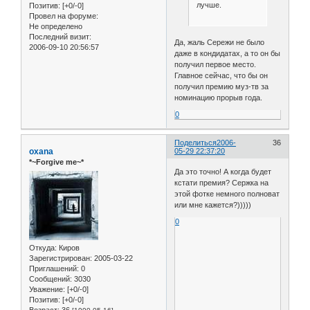
лучше.
Позитив:
[+0/-0]
Провел на форуме:
Не определено
Последний визит:
Да, жаль Сережи не было
2006-09-10 20:56:57
даже в кондидатах, а то он бы
получил первое место.
Главное сейчас, что бы он
получил премию муз-тв за
номинацию прорыв года.
0
Поделиться
2006-
36
oxana
05-29 22:37:20
*~Forgive me~*
Да это точно! А когда будет
кстати премия? Сержка на
этой фотке немного полноват
или мне кажется?)))))
0
Откуда:
Киров
Зарегистрирован
: 2005-03-22
Приглашений:
0
Сообщений:
3030
Уважение:
[+0/-0]
Позитив:
[+0/-0]
Возраст:
36