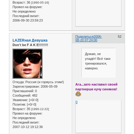
Возраст:
36
[1990-05-16]
Провел на форуме:
Не определено
Последний визит:
2006-09-30 23:59:23
Поделиться
2006-
52
LAZERная Девушка
08-20 07:24:00
Don't be F A K E!!!!!!!!
Думаю, не
упадёт! Всё таки
тренировался,
наверно.
Откуда:
Россия (и горжусь этим!)
Ага...зато наставил своей
Зарегистрирован
: 2006-05-09
партнерше кучу синяков!
Приглашений:
0
Сообщений:
482
Уважение:
[+0/-0]
0
Позитив:
[+0/-0]
Возраст:
35
[1990-12-22]
Провел на форуме:
Не определено
Последний визит:
2007-10-12 19:12:36