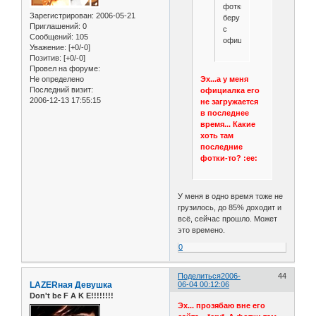
фотки
Зарегистрирован
: 2006-05-21
беру
Приглашений:
0
с
Сообщений:
105
официалки.
Уважение:
[+0/-0]
Позитив:
[+0/-0]
Провел на форуме:
Эх...а у меня
Не определено
Последний визит:
официалка его
2006-12-13 17:55:15
не загружается
в последнее
время... Какие
хоть там
последние
фотки-то? :ee:
У меня в одно время тоже не
грузилось, до 85% доходит и
всё, сейчас прошло. Может
это времено.
0
Поделиться
2006-
44
LAZERная Девушка
06-04 00:12:06
Don't be F A K E!!!!!!!!
Эх... прозябаю вне его