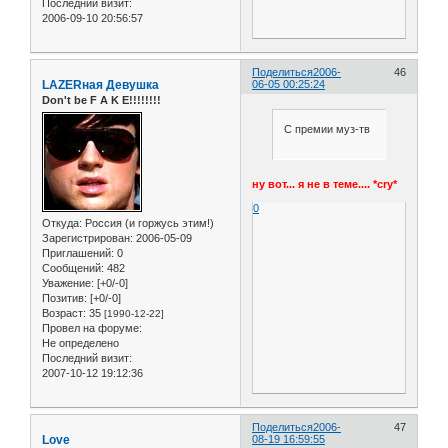
Последний визит:
2006-09-10 20:56:57
Поделиться
2006-
46
LAZERная Девушка
06-05 00:25:24
Don't be F A K E!!!!!!!!
С премии муз-тв
ну вот... я не в теме.... *cry*
0
Откуда:
Россия (и горжусь этим!)
Зарегистрирован
: 2006-05-09
Приглашений:
0
Сообщений:
482
Уважение:
[+0/-0]
Позитив:
[+0/-0]
Возраст:
35
[1990-12-22]
Провел на форуме:
Не определено
Последний визит:
2007-10-12 19:12:36
Поделиться
2006-
47
Love
08-19 16:59:55