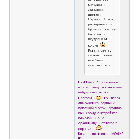
кинулись и
завалили
цветами
Серёжу... А он в
растерянности
брал цветы и ему
было очень
неудобно от
коллег
.
Кстати, цветы,
соответственно,
все были
жёлтыми! :wub:
Вау! Класс! Я пока только
мечтаю увидеть хоть какой-
нибудь спектакль с
Сергеем...
Я бы взяла
два букетика: первый с
бумажкой внутри - вручила
бы Серому, а второй без
бАмажки - Саше
Арсентьеву...Вот такая я
хорошая...
Кста, ты состоишь в МОФК?
B)