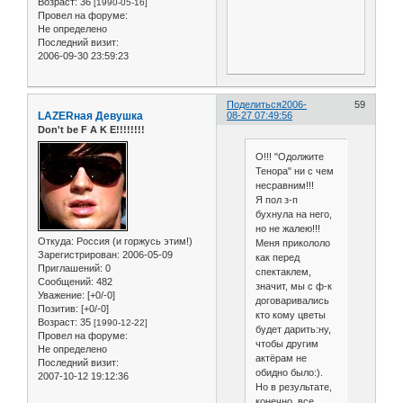
Возраст:
36
[1990-05-16]
Провел на форуме:
Не определено
Последний визит:
2006-09-30 23:59:23
Поделиться
2006-
59
LAZERная Девушка
08-27 07:49:56
Don't be F A K E!!!!!!!!
О!!! "Одолжите
Тенора" ни с чем
несравним!!!
Я пол з-п
бухнула на него,
но не жалею!!!
Откуда:
Россия (и горжусь этим!)
Меня прикололо
Зарегистрирован
: 2006-05-09
как перед
Приглашений:
0
спектаклем,
Сообщений:
482
значит, мы с ф-к
Уважение:
[+0/-0]
договаривались
Позитив:
[+0/-0]
кто кому цветы
Возраст:
35
[1990-12-22]
будет дарить:ну,
Провел на форуме:
чтобы другим
Не определено
актёрам не
Последний визит:
обидно было:).
2007-10-12 19:12:36
Но в результате,
конечно, все