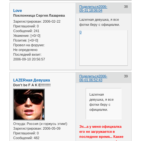
Поделиться
2006-
38
Love
05-31 18:06:04
Поклонница Сергея Лазарева
Lazerная девушка, я все
Зарегистрирован
: 2006-02-22
фотки беру с официалки.
Приглашений:
0
Сообщений:
241
0
Уважение:
[+0/-0]
Позитив:
[+0/-0]
Провел на форуме:
Не определено
Последний визит:
2006-09-10 20:56:57
Поделиться
2006-
39
LAZERная Девушка
06-01 06:52:43
Don't be F A K E!!!!!!!!
Lazerная
девушка, я все
фотки беру с
официалки.
Откуда:
Россия (и горжусь этим!)
Эх...а у меня официалка
Зарегистрирован
: 2006-05-09
его не загружается в
Приглашений:
0
последнее время... Какие
Сообщений:
482