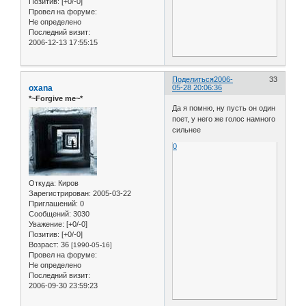
Позитив:
[+0/-0]
Провел на форуме:
Не определено
Последний визит:
2006-12-13 17:55:15
Поделиться
2006-
33
oxana
05-28 20:06:36
*~Forgive me~*
Да я помню, ну пусть он один
поет, у него же голос намного
сильнее
0
Откуда:
Киров
Зарегистрирован
: 2005-03-22
Приглашений:
0
Сообщений:
3030
Уважение:
[+0/-0]
Позитив:
[+0/-0]
Возраст:
36
[1990-05-16]
Провел на форуме:
Не определено
Последний визит:
2006-09-30 23:59:23