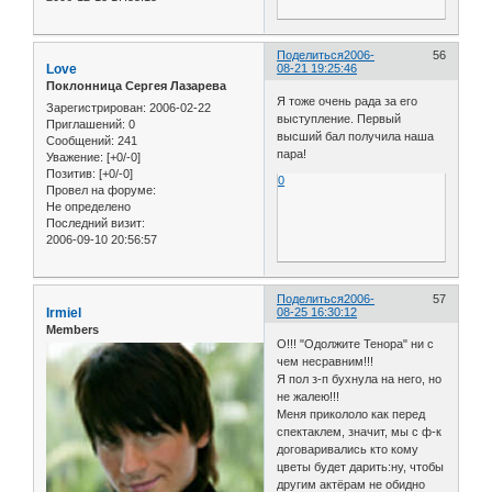
Поделиться
2006-
56
Love
08-21 19:25:46
Поклонница Сергея Лазарева
Я тоже очень рада за его
Зарегистрирован
: 2006-02-22
выступление. Первый
Приглашений:
0
высший бал получила наша
Сообщений:
241
пара!
Уважение:
[+0/-0]
Позитив:
[+0/-0]
0
Провел на форуме:
Не определено
Последний визит:
2006-09-10 20:56:57
Поделиться
2006-
57
Irmiel
08-25 16:30:12
Members
О!!! "Одолжите Тенора" ни с
чем несравним!!!
Я пол з-п бухнула на него, но
не жалею!!!
Меня прикололо как перед
спектаклем, значит, мы с ф-к
договаривались кто кому
цветы будет дарить:ну, чтобы
другим актёрам не обидно