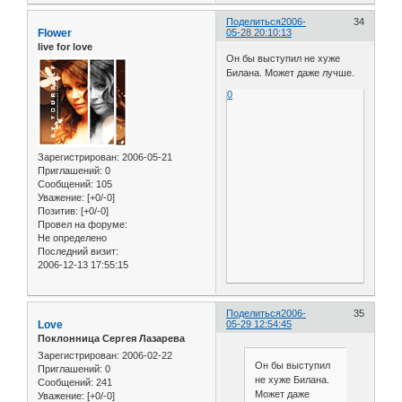
Поделиться
2006-
34
Flower
05-28 20:10:13
live for love
Он бы выступил не хуже
Билана. Может даже лучше.
0
Зарегистрирован
: 2006-05-21
Приглашений:
0
Сообщений:
105
Уважение:
[+0/-0]
Позитив:
[+0/-0]
Провел на форуме:
Не определено
Последний визит:
2006-12-13 17:55:15
Поделиться
2006-
35
Love
05-29 12:54:45
Поклонница Сергея Лазарева
Зарегистрирован
: 2006-02-22
Он бы выступил
Приглашений:
0
не хуже Билана.
Сообщений:
241
Может даже
Уважение:
[+0/-0]