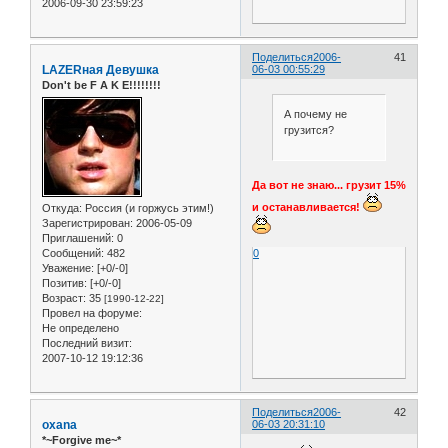
2006-09-30 23:59:23
Поделиться
2006-
41
LAZERная Девушка
06-03 00:55:29
Don't be F A K E!!!!!!!!
А почему не
грузится?
Да вот не знаю... грузит 15%
и останавливается!
Откуда:
Россия (и горжусь этим!)
Зарегистрирован
: 2006-05-09
Приглашений:
0
0
Сообщений:
482
Уважение:
[+0/-0]
Позитив:
[+0/-0]
Возраст:
35
[1990-12-22]
Провел на форуме:
Не определено
Последний визит:
2007-10-12 19:12:36
Поделиться
2006-
42
oxana
06-03 20:31:10
*~Forgive me~*