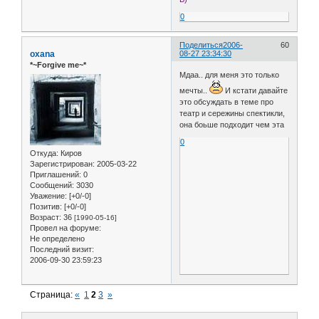
0
Поделиться
2006-
60
oxana
08-27 23:34:30
*~Forgive me~*
Мдаа.. для меня это только
мечты..
И кстати давайте
это обсуждать в теме про
театр и сережины спектикли,
она боьше подходит чем эта
0
Откуда:
Киров
Зарегистрирован
: 2005-03-22
Приглашений:
0
Сообщений:
3030
Уважение:
[+0/-0]
Позитив:
[+0/-0]
Возраст:
36
[1990-05-16]
Провел на форуме:
Не определено
Последний визит:
2006-09-30 23:59:23
Страница:
«
1
2
3
»