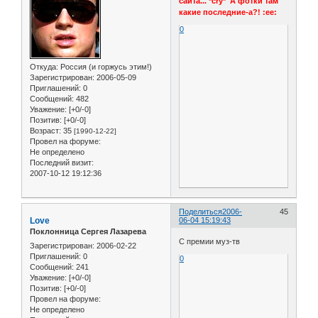
сайта... *cry* А фотки там
какие последние-а?! :ee:
0
Откуда:
Россия (и горжусь этим!)
Зарегистрирован
: 2006-05-09
Приглашений:
0
Сообщений:
482
Уважение:
[+0/-0]
Позитив:
[+0/-0]
Возраст:
35
[1990-12-22]
Провел на форуме:
Не определено
Последний визит:
2007-10-12 19:12:36
Поделиться
2006-
45
Love
06-04 15:19:43
Поклонница Сергея Лазарева
С премии муз-тв
Зарегистрирован
: 2006-02-22
Приглашений:
0
0
Сообщений:
241
Уважение:
[+0/-0]
Позитив:
[+0/-0]
Провел на форуме:
Не определено