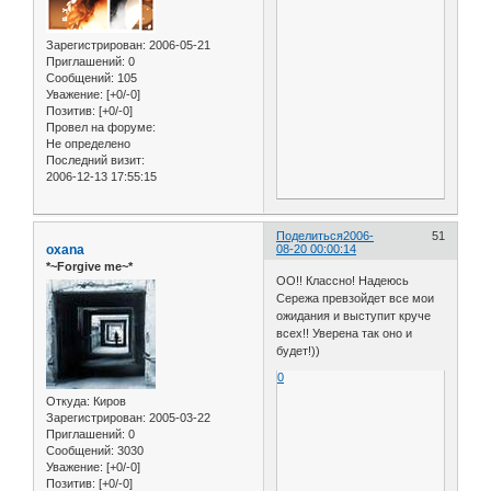
Зарегистрирован
: 2006-05-21
Приглашений:
0
Сообщений:
105
Уважение:
[+0/-0]
Позитив:
[+0/-0]
Провел на форуме:
Не определено
Последний визит:
2006-12-13 17:55:15
Поделиться
2006-
51
oxana
08-20 00:00:14
*~Forgive me~*
ОО!! Классно! Надеюсь
Сережа превзойдет все мои
ожидания и выступит круче
всех!! Уверена так оно и
будет!))
0
Откуда:
Киров
Зарегистрирован
: 2005-03-22
Приглашений:
0
Сообщений:
3030
Уважение:
[+0/-0]
Позитив:
[+0/-0]