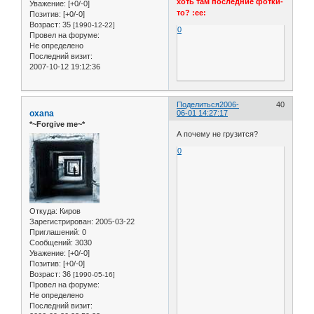
хоть там последние фотки-
Уважение:
[+0/-0]
то? :ee:
Позитив:
[+0/-0]
Возраст:
35
[1990-12-22]
0
Провел на форуме:
Не определено
Последний визит:
2007-10-12 19:12:36
Поделиться
2006-
40
oxana
06-01 14:27:17
*~Forgive me~*
А почему не грузится?
0
Откуда:
Киров
Зарегистрирован
: 2005-03-22
Приглашений:
0
Сообщений:
3030
Уважение:
[+0/-0]
Позитив:
[+0/-0]
Возраст:
36
[1990-05-16]
Провел на форуме:
Не определено
Последний визит: