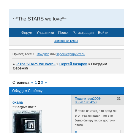
~*The STARS we love*~
Форум
Участники
Поиск
Регистрация
Войти
Активные темы
Привет, Гость!
Войдите
или
зарегистрируйтесь
.
»
~*The STARS we love*~
»
Сергей Лазарев
»
Обсудим
Серёжку
Страница:
«
1
2
3
»
Обсудим Серёжку
Поделиться
2006-
31
oxana
05-28 19:34:58
*~Forgive me~*
Я тоже считаю, что вряд ли
его туда отправят, но это
было бы круто, он достоин
этого
0