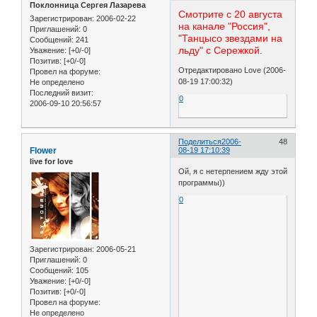
Поклонница Сергея Лазарева
Смотрите с 20 августа
Зарегистрирован
: 2006-02-22
на канале "Россия",
Приглашений:
0
"Танцысо звездами на
Сообщений:
241
льду" с Сережкой.
Уважение:
[+0/-0]
Позитив:
[+0/-0]
Отредактировано Love (2006-
Провел на форуме:
08-19 17:00:32)
Не определено
Последний визит:
0
2006-09-10 20:56:57
Поделиться
2006-
48
Flower
08-19 17:10:39
live for love
Ой, я с нетерпением жду этой
программы))
0
Зарегистрирован
: 2006-05-21
Приглашений:
0
Сообщений:
105
Уважение:
[+0/-0]
Позитив:
[+0/-0]
Провел на форуме:
Не определено