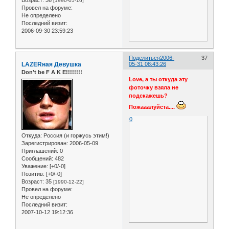
[1990-05-16]
Провел на форуме:
Не определено
Последний визит:
2006-09-30 23:59:23
Поделиться
2006-
37
LAZERная Девушка
05-31 08:43:26
Don't be F A K E!!!!!!!!
Love, а ты откуда эту
фоточку взяла не
подскажешь?
Пожааалуйста....
0
Откуда:
Россия (и горжусь этим!)
Зарегистрирован
: 2006-05-09
Приглашений:
0
Сообщений:
482
Уважение:
[+0/-0]
Позитив:
[+0/-0]
Возраст:
35
[1990-12-22]
Провел на форуме:
Не определено
Последний визит:
2007-10-12 19:12:36