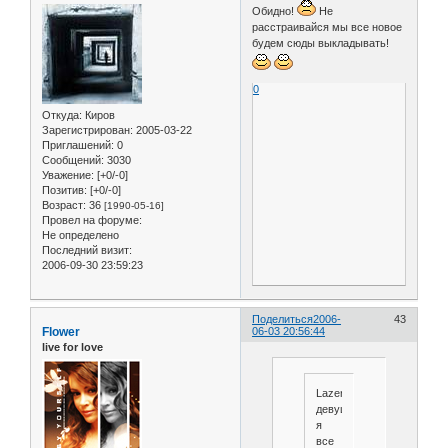
Обидно!
Не
расстраивайся мы все новое
будем сюды выкладывать!
0
Откуда:
Киров
Зарегистрирован
: 2005-03-22
Приглашений:
0
Сообщений:
3030
Уважение:
[+0/-0]
Позитив:
[+0/-0]
Возраст:
36
[1990-05-16]
Провел на форуме:
Не определено
Последний визит:
2006-09-30 23:59:23
Поделиться
2006-
43
Flower
06-03 20:56:44
live for love
Lazerная
девушка,
я
все