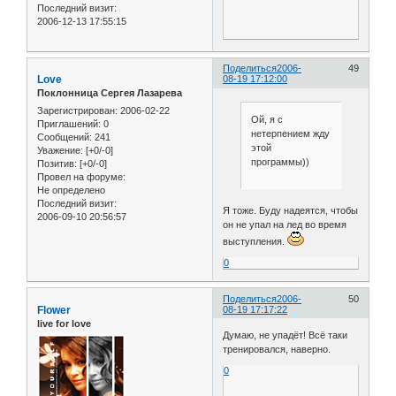
Последний визит:
2006-12-13 17:55:15
Поделиться
2006-
49
Love
08-19 17:12:00
Поклонница Сергея Лазарева
Зарегистрирован
: 2006-02-22
Ой, я с
Приглашений:
0
нетерпением жду
Сообщений:
241
этой
Уважение:
[+0/-0]
программы))
Позитив:
[+0/-0]
Провел на форуме:
Не определено
Последний визит:
Я тоже. Буду надеятся, чтобы
2006-09-10 20:56:57
он не упал на лед во время
выступления.
0
Поделиться
2006-
50
Flower
08-19 17:17:22
live for love
Думаю, не упадёт! Всё таки
тренировался, наверно.
0