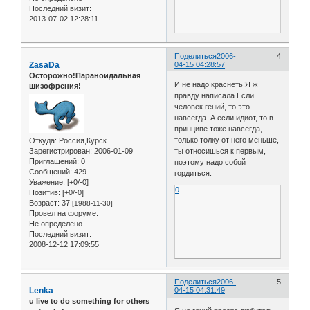
Последний визит:
2013-07-02 12:28:11
Поделиться
2006-
4
ZasaDa
04-15 04:28:57
Осторожно!Параноидальная
И не надо краснеть!Я ж
шизофрения!
правду написала.Если
человек гений, то это
навсегда. А если идиот, то в
принципе тоже навсегда,
только толку от него меньше,
Откуда:
Россия,Курск
Зарегистрирован
: 2006-01-09
ты относишься к первым,
Приглашений:
0
поэтому надо собой
Сообщений:
429
гордиться.
Уважение:
[+0/-0]
0
Позитив:
[+0/-0]
Возраст:
37
[1988-11-30]
Провел на форуме:
Не определено
Последний визит:
2008-12-12 17:09:55
Поделиться
2006-
5
Lenka
04-15 04:31:49
u live to do something for others