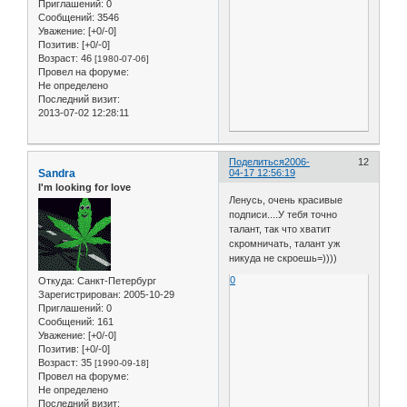
Приглашений:
0
Сообщений:
3546
Уважение:
[+0/-0]
Позитив:
[+0/-0]
Возраст:
46
[1980-07-06]
Провел на форуме:
Не определено
Последний визит:
2013-07-02 12:28:11
Поделиться
2006-
12
Sandra
04-17 12:56:19
I'm looking for love
Ленусь, очень красивые
подписи....У тебя точно
талант, так что хватит
скромничать, талант уж
никуда не скроешь=))))
0
Откуда:
Санкт-Петербург
Зарегистрирован
: 2005-10-29
Приглашений:
0
Сообщений:
161
Уважение:
[+0/-0]
Позитив:
[+0/-0]
Возраст:
35
[1990-09-18]
Провел на форуме:
Не определено
Последний визит: