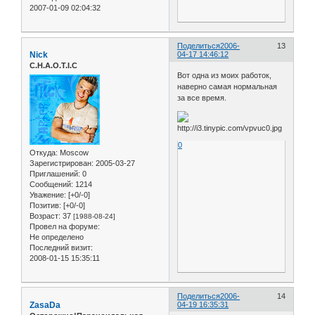
2007-01-09 02:04:32
Поделиться
2006-
13
Nick
04-17 14:46:12
C.H.A.O.T.I.C
Вот одна из моих работок,
наверно самая нормальная
за все время.
0
Откуда:
Moscow
Зарегистрирован
: 2005-03-27
Приглашений:
0
Сообщений:
1214
Уважение:
[+0/-0]
Позитив:
[+0/-0]
Возраст:
37
[1988-08-24]
Провел на форуме:
Не определено
Последний визит:
2008-01-15 15:35:11
Поделиться
2006-
14
ZasaDa
04-19 16:35:31