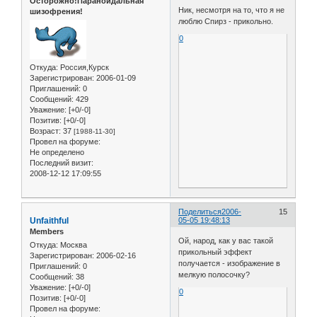
Осторожно!Параноидальная
Ник, несмотря на то, что я не
шизофрения!
люблю Спирз - прикольно.
0
Откуда:
Россия,Курск
Зарегистрирован
: 2006-01-09
Приглашений:
0
Сообщений:
429
Уважение:
[+0/-0]
Позитив:
[+0/-0]
Возраст:
37
[1988-11-30]
Провел на форуме:
Не определено
Последний визит:
2008-12-12 17:09:55
Поделиться
2006-
15
Unfaithful
05-05 19:48:13
Members
Ой, народ, как у вас такой
Откуда:
Москва
прикольный эффект
Зарегистрирован
: 2006-02-16
получается - изображение в
Приглашений:
0
мелкую полосочку?
Сообщений:
38
Уважение:
[+0/-0]
0
Позитив:
[+0/-0]
Провел на форуме: