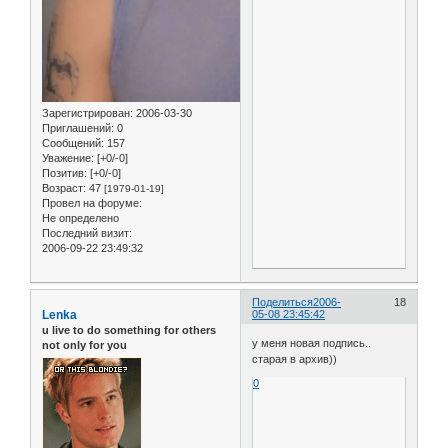
Зарегистрирован
: 2006-03-30
Приглашений:
0
Сообщений:
157
Уважение:
[+0/-0]
Позитив:
[+0/-0]
Возраст:
47
[1979-01-19]
Провел на форуме:
Не определено
Последний визит:
2006-09-22 23:49:32
Поделиться
2006-
18
Lenka
05-08 23:45:42
u live to do something for others
у меня новая подпись..
not only for you
старая в архив))
0