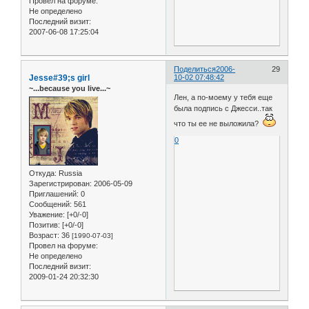
Провел на форуме:
Не определено
Последний визит:
2007-06-08 17:25:04
Поделиться
2006-
29
Jesse#39;s girl
10-02 07:48:42
~...because you live...~
Лен, а по-моему у тебя еще
была подпись с Джесси..так
что ты ее не выложила?
0
Откуда:
Russia
Зарегистрирован
: 2006-05-09
Приглашений:
0
Сообщений:
561
Уважение:
[+0/-0]
Позитив:
[+0/-0]
Возраст:
36
[1990-07-03]
Провел на форуме:
Не определено
Последний визит:
2009-01-24 20:32:30