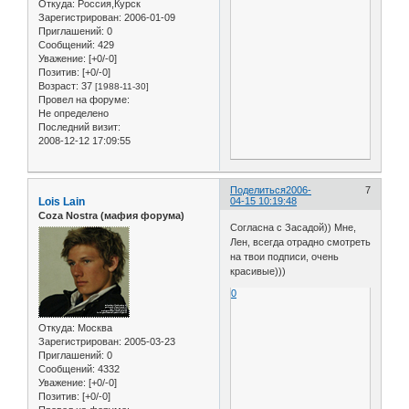
Откуда:
Россия,Курск
Зарегистрирован
: 2006-01-09
Приглашений:
0
Сообщений:
429
Уважение:
[+0/-0]
Позитив:
[+0/-0]
Возраст:
37
[1988-11-30]
Провел на форуме:
Не определено
Последний визит:
2008-12-12 17:09:55
Поделиться
2006-
7
Lois Lain
04-15 10:19:48
Coza Nostra (мафия форума)
Согласна с Засадой)) Мне,
Лен, всегда отрадно смотреть
на твои подписи, очень
красивые)))
0
Откуда:
Москва
Зарегистрирован
: 2005-03-23
Приглашений:
0
Сообщений:
4332
Уважение:
[+0/-0]
Позитив:
[+0/-0]