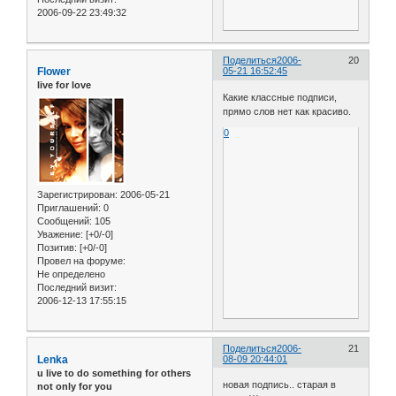
2006-09-22 23:49:32
Поделиться
2006-
20
Flower
05-21 16:52:45
live for love
Какие классные подписи,
прямо слов нет как красиво.
0
Зарегистрирован
: 2006-05-21
Приглашений:
0
Сообщений:
105
Уважение:
[+0/-0]
Позитив:
[+0/-0]
Провел на форуме:
Не определено
Последний визит:
2006-12-13 17:55:15
Поделиться
2006-
21
Lenka
08-09 20:44:01
u live to do something for others
новая подпись.. старая в
not only for you