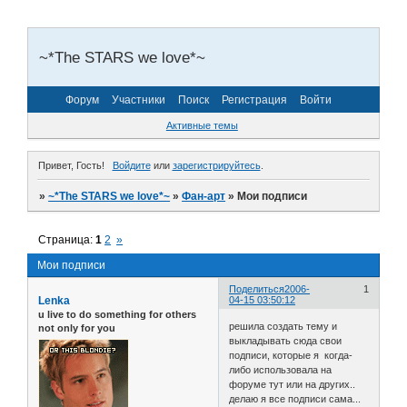
~*The STARS we love*~
Форум
Участники
Поиск
Регистрация
Войти
Активные темы
Привет, Гость!
Войдите
или
зарегистрируйтесь
.
»
~*The STARS we love*~
»
Фан-арт
»
Мои подписи
Страница:
1
2
»
Мои подписи
Поделиться
2006-
1
Lenka
04-15 03:50:12
u live to do something for others
решила создать тему и
not only for you
выкладывать сюда свои
подписи, которые я когда-
либо использовала на
форуме тут или на других..
делаю я все подписи сама...