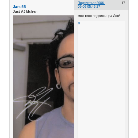
Поделиться
2006-
17
Jane55
05-06 05:43:27
Just AJ Mclean
мне твоя подпись нра Лен!
0