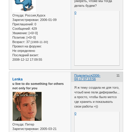
умереть, чтоже мы тогда
делать будем?
0
Откуда:
Россия,Курск
Зарегистрирован
: 2006-01-09
Приглашений:
0
Сообщений:
429
Уважение:
[+0/-0]
Позитив:
[+0/-0]
Возраст:
37
[1988-11-30]
Провел на форуме:
Не определено
Последний визит:
2008-12-12 17:09:55
Поделиться
2006-
11
Lenka
04-17 07:13:56
u live to do something for others
Я ж тему создала не для того,
not only for you
чтоыб мне пели диферамбы...
а просто, чтобы было метсо
где хранить и показывать
свои работы =))
0
Откуда:
Питер
Зарегистрирован
: 2005-03-21