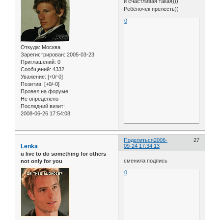
и счастливая такая)))
Ребёночек прелесть))
0
Откуда:
Москва
Зарегистрирован
: 2005-03-23
Приглашений:
0
Сообщений:
4332
Уважение:
[+0/-0]
Позитив:
[+0/-0]
Провел на форуме:
Не определено
Последний визит:
2008-06-26 17:54:08
Поделиться
2006-
27
Lenka
09-24 17:34:13
u live to do something for others
сменила подпись
not only for you
0