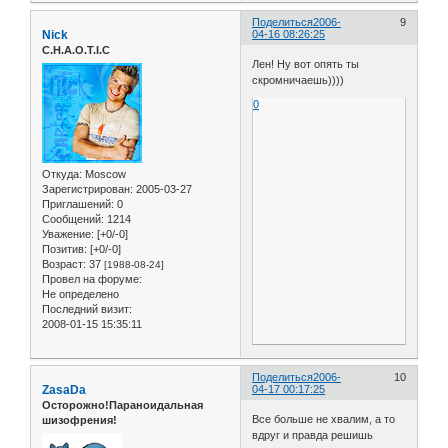
Поделиться
2006-
9
Nick
04-16 08:26:25
C.H.A.O.T.I.C
Лен! Ну вот опять ты
скромничаешь))))
0
Откуда:
Moscow
Зарегистрирован
: 2005-03-27
Приглашений:
0
Сообщений:
1214
Уважение:
[+0/-0]
Позитив:
[+0/-0]
Возраст:
37
[1988-08-24]
Провел на форуме:
Не определено
Последний визит:
2008-01-15 15:35:11
Поделиться
2006-
10
ZasaDa
04-17 00:17:25
Осторожно!Параноидальная
Все больше не хвалим, а то
шизофрения!
вдруг и правда решишь