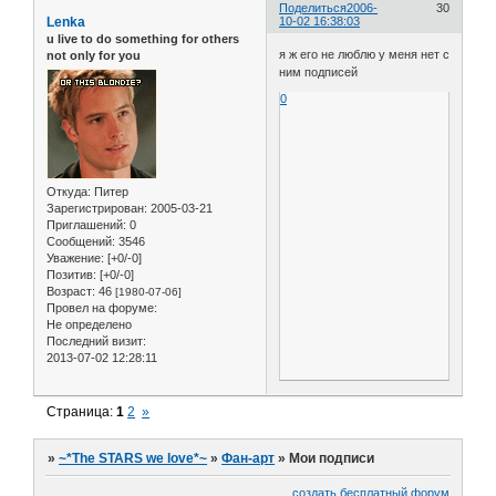
Поделиться
2006-
30
Lenka
10-02 16:38:03
u live to do something for others
я ж его не люблю у меня нет с
not only for you
ним подписей
0
Откуда:
Питер
Зарегистрирован
: 2005-03-21
Приглашений:
0
Сообщений:
3546
Уважение:
[+0/-0]
Позитив:
[+0/-0]
Возраст:
46
[1980-07-06]
Провел на форуме:
Не определено
Последний визит:
2013-07-02 12:28:11
Страница:
1
2
»
»
~*The STARS we love*~
»
Фан-арт
»
Мои подписи
создать бесплатный форум