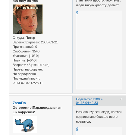
Я не гений просто любитель..
not only for you
люди такую красоту делают..
0
Откуда:
Питер
Зарегистрирован
: 2005-03-21
Приглашений:
0
Сообщений:
3546
Уважение:
[+0/-0]
Позитив:
[+0/-0]
Возраст:
46
[1980-07-06]
Провел на форуме:
Не определено
Последний визит:
2013-07-02 12:28:11
Поделиться
2006-
6
ZasaDa
04-15 04:42:33
Осторожно!Параноидальная
Незнаю, где эти люди, но твои
шизофрения!
подписи мне больше всего
нравятся.
0