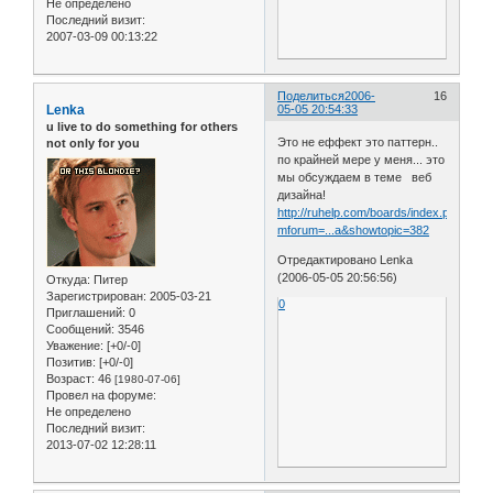
Не определено
Последний визит:
2007-03-09 00:13:22
Поделиться
2006-
16
Lenka
05-05 20:54:33
u live to do something for others
Это не еффект это паттерн..
not only for you
по крайней мере у меня... это
мы обсуждаем в теме веб
дизайна!
http://ruhelp.com/boards/index.php?
mforum=...a&showtopic=382
Отредактировано Lenka
(2006-05-05 20:56:56)
Откуда:
Питер
Зарегистрирован
: 2005-03-21
0
Приглашений:
0
Сообщений:
3546
Уважение:
[+0/-0]
Позитив:
[+0/-0]
Возраст:
46
[1980-07-06]
Провел на форуме:
Не определено
Последний визит:
2013-07-02 12:28:11