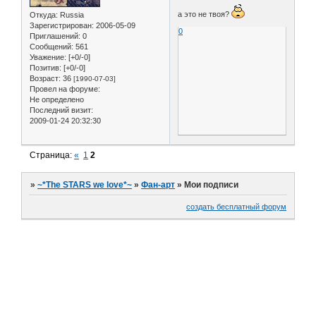
а это не твоя?
Откуда:
Russia
Зарегистрирован
: 2006-05-09
0
Приглашений:
0
Сообщений:
561
Уважение:
[+0/-0]
Позитив:
[+0/-0]
Возраст:
36
[1990-07-03]
Провел на форуме:
Не определено
Последний визит:
2009-01-24 20:32:30
Страница:
«
1
2
»
~*The STARS we love*~
»
Фан-арт
»
Мои подписи
создать бесплатный форум