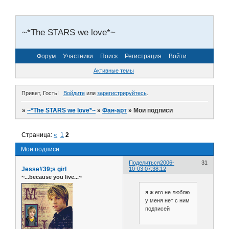
~*The STARS we love*~
Форум
Участники
Поиск
Регистрация
Войти
Активные темы
Привет, Гость!
Войдите
или
зарегистрируйтесь
.
»
~*The STARS we love*~
»
Фан-арт
»
Мои подписи
Страница:
«
1
2
Мои подписи
Поделиться
2006-
31
Jesse#39;s girl
10-03 07:38:12
~...because you live...~
я ж его не люблю
у меня нет с ним
подписей