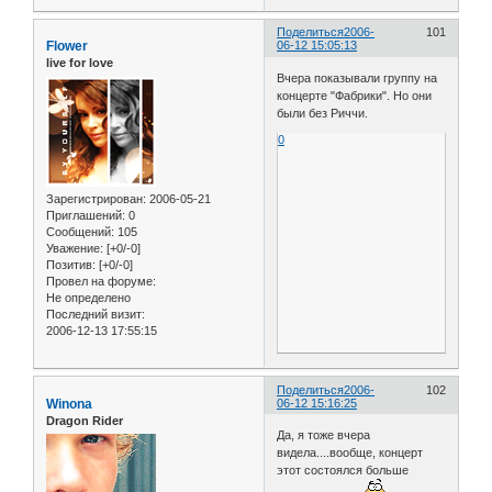
Поделиться
2006-
101
Flower
06-12 15:05:13
live for love
Вчера показывали группу на
концерте "Фабрики". Но они
были без Риччи.
0
Зарегистрирован
: 2006-05-21
Приглашений:
0
Сообщений:
105
Уважение:
[+0/-0]
Позитив:
[+0/-0]
Провел на форуме:
Не определено
Последний визит:
2006-12-13 17:55:15
Поделиться
2006-
102
Winona
06-12 15:16:25
Dragon Rider
Да, я тоже вчера
видела....вообще, концерт
этот состоялся больше