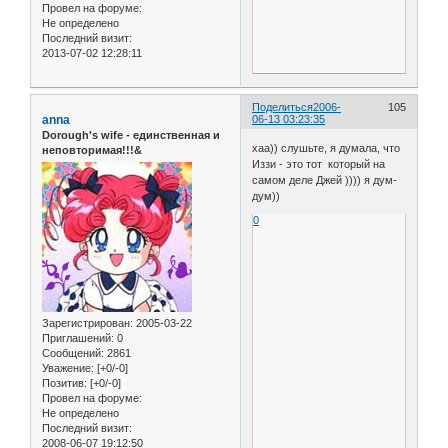
Провел на форуме:
Не определено
Последний визит:
2013-07-02 12:28:11
Поделиться
2006-
105
anna
06-13 03:23:35
Dorough's wife - единственная и
хаа)) слушьте, я думала, что
неповторимая!!!&
Иззи - это тот который на
самом деле Джей )))) я дум-
дум))
0
Зарегистрирован
: 2005-03-22
Приглашений:
0
Сообщений:
2861
Уважение:
[+0/-0]
Позитив:
[+0/-0]
Провел на форуме:
Не определено
Последний визит:
2008-06-07 19:12:50