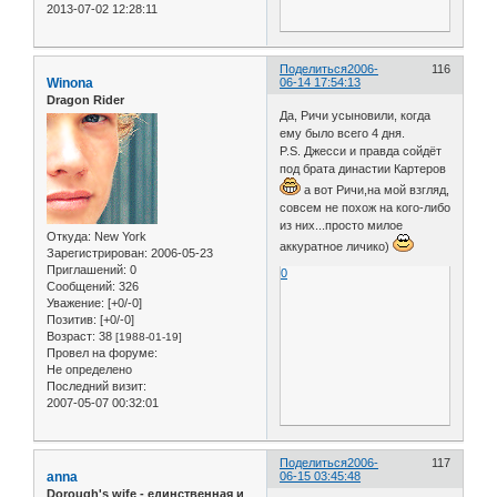
2013-07-02 12:28:11
Поделиться
2006-
116
Winona
06-14 17:54:13
Dragon Rider
Да, Ричи усыновили, когда
ему было всего 4 дня.
P.S. Джесси и правда сойдёт
под брата династии Картеров
а вот Ричи,на мой взгляд,
совсем не похож на кого-либо
из них...просто милое
Откуда:
New York
аккуратное личико)
Зарегистрирован
: 2006-05-23
Приглашений:
0
0
Сообщений:
326
Уважение:
[+0/-0]
Позитив:
[+0/-0]
Возраст:
38
[1988-01-19]
Провел на форуме:
Не определено
Последний визит:
2007-05-07 00:32:01
Поделиться
2006-
117
anna
06-15 03:45:48
Dorough's wife - единственная и