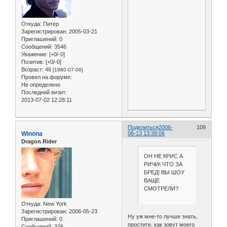
Откуда:
Питер
Зарегистрирован
: 2005-03-21
Приглашений:
0
Сообщений:
3546
Уважение:
[+0/-0]
Позитив:
[+0/-0]
Возраст:
46
[1980-07-06]
Провел на форуме:
Не определено
Последний визит:
2013-07-02 12:28:11
Поделиться
2006-
109
Winona
06-13 13:39:06
Dragon Rider
ОН НЕ КРИС А
РИЧИ! ЧТО ЗА
БРЕД! ВЫ ШОУ
ВАЩЕ
СМОТРЕЛИ?
Откуда:
New York
Зарегистрирован
: 2006-05-23
Ну уж мне-то лучше знать,
Приглашений:
0
простите, как зовут моего
Сообщений:
326