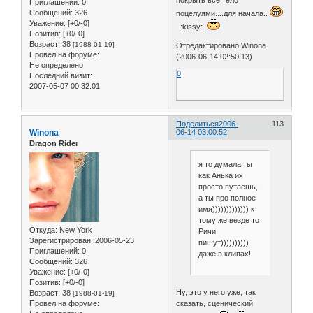
покрыть всё тело
Приглашений:
0
Сообщений:
326
поцелуями....для начала..
Уважение:
[+0/-0]
:kissy:
Позитив:
[+0/-0]
Возраст:
38
[1988-01-19]
Отредактировано Winona
Провел на форуме:
(2006-06-14 02:50:13)
Не определено
0
Последний визит:
2007-05-07 00:32:01
Поделиться
2006-
113
Winona
06-14 03:00:52
Dragon Rider
я то думала ты
как Анька их
просто путаешь,
а ты про полное
имя))))))))))))) к
тому же везде то
Откуда:
New York
Ричи
Зарегистрирован
: 2006-05-23
пишут))))))))))
Приглашений:
0
даже в клипах!
Сообщений:
326
Уважение:
[+0/-0]
Позитив:
[+0/-0]
Ну, это у него уже, так
Возраст:
38
[1988-01-19]
сказать, сценический
Провел на форуме: