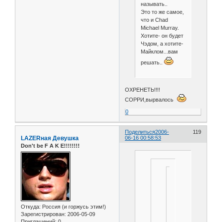
называть..
Это то же самое,
что и Chad
Michael Murray.
Хотите- он будет
Чэдом, а хотите-
Майклом...вам
решать..
ОХРЕНЕТЬ!!!!
СОРРИ,вырвалось
0
Поделиться
2006-
119
LAZERная Девушка
06-16 00:58:53
Don't be F A K E!!!!!!!!
ОН
НЕ
КРИС
А
Откуда:
Россия (и горжусь этим!)
РИЧИ!
Зарегистрирован
: 2006-05-09
ЧТО
Приглашений:
0