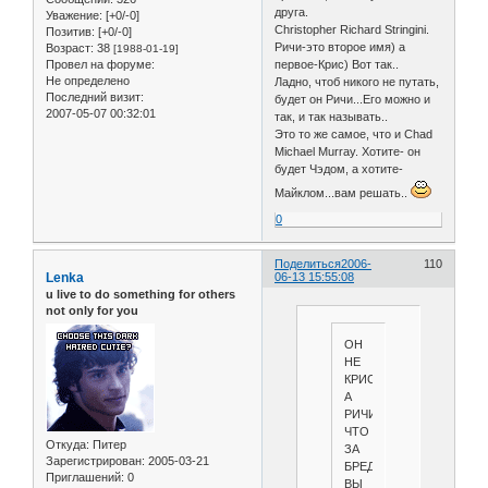
друга.
Уважение:
[+0/-0]
Christopher Richard Stringini.
Позитив:
[+0/-0]
Ричи-это второе имя) а
Возраст:
38
[1988-01-19]
первое-Крис) Вот так..
Провел на форуме:
Не определено
Ладно, чтоб никого не путать,
Последний визит:
будет он Ричи...Его можно и
2007-05-07 00:32:01
так, и так называть..
Это то же самое, что и Chad
Michael Murray. Хотите- он
будет Чэдом, а хотите-
Майклом...вам решать..
0
Поделиться
2006-
110
Lenka
06-13 15:55:08
u live to do something for others
not only for you
ОН
НЕ
КРИС
А
РИЧИ!
ЧТО
Откуда:
Питер
ЗА
Зарегистрирован
: 2005-03-21
БРЕД!
Приглашений:
0
ВЫ