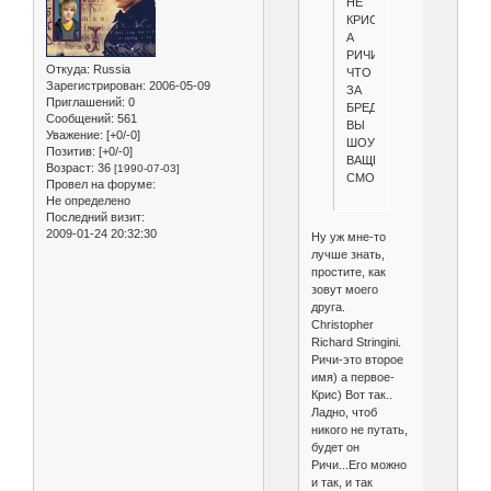
НЕ
КРИС
А
РИЧИ!
Откуда:
Russia
ЧТО
Зарегистрирован
: 2006-05-09
ЗА
Приглашений:
0
БРЕД!
Сообщений:
561
ВЫ
Уважение:
[+0/-0]
ШОУ
Позитив:
[+0/-0]
ВАЩЕ
Возраст:
36
[1990-07-03]
СМОТРЕЛИ?
Провел на форуме:
Не определено
Последний визит:
2009-01-24 20:32:30
Ну уж мне-то
лучше знать,
простите, как
зовут моего
друга.
Christopher
Richard Stringini.
Ричи-это второе
имя) а первое-
Крис) Вот так..
Ладно, чтоб
никого не путать,
будет он
Ричи...Его можно
и так, и так