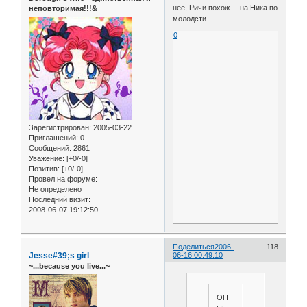
нее, Ричи похож.... на Ника по
неповторимая!!!&
молодсти.
0
Зарегистрирован
: 2005-03-22
Приглашений:
0
Сообщений:
2861
Уважение:
[+0/-0]
Позитив:
[+0/-0]
Провел на форуме:
Не определено
Последний визит:
2008-06-07 19:12:50
Поделиться
2006-
118
Jesse#39;s girl
06-16 00:49:10
~...because you live...~
ОН