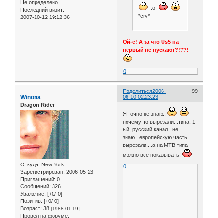
Не определено
:o
Последний визит:
*cry*
2007-10-12 19:12:36
Ой-ё! А за что Us5 на
первый не пускают?!??!
0
Поделиться
2006-
99
Winona
06-10 02:23:23
Dragon Rider
Я точно не знаю..
почему-то вырезали...типа, 1-
ый, русский канал...не
знаю...европейскую часть
вырезали....а на МТВ типа
можно всё показывать!
Откуда:
New York
0
Зарегистрирован
: 2006-05-23
Приглашений:
0
Сообщений:
326
Уважение:
[+0/-0]
Позитив:
[+0/-0]
Возраст:
38
[1988-01-19]
Провел на форуме: