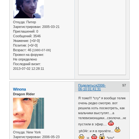
Откуда:
Питер
Зарегистрирован
: 2005-03-21
Приглашений:
0
Сообщений:
3546
Уважение:
[+0/-0]
Позитив:
[+0/-0]
Возраст:
46
[1980-07-06]
Провел на форуме:
Не определено
Последний визит:
2013-07-02 12:28:11
Поделиться
2006-
97
Winona
06-10 01:41:31
Dragon Rider
Я тоже!!! *cry* я вообще телик
очень редко смотрю. вот
решила хоть посмотреть, как
мальчики выступят....а
телевизионщики...сволочи...не
пустили в эфир....
:ph34r: и я в пролёте...
Откуда:
New York
Зарегистрирован
: 2006-05-23
:o
*cry*