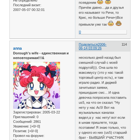
Не определено
псевдоним
Последний визит:
Причём давно....да и друзья
2007-05-07 00:32:01
его называют то Ричи, то
Крис, но больше Ричи=)Все
привыкли уже так
0
Поделиться
2006-
114
anna
06-14 03:09:26
Dorough's wife - единственная и
несколько дней назад был
неповторимая!!!&
смешной случай с моей
подругой))). Она шла по
максимусу (это у нас такой
торговый центр есть), и там
играло радио. И диджей
зачитывал заявки,
пришедшие смс... И одна
девочка попросила поставить
us5, на что он сказал: "Ну
нету у нас Ас5! Вот на
Зарегистрирован
: 2005-03-22
музыкальных каналах
Приглашений:
0
видел,а у нас нету! вот если
Сообщений:
2861
в ынам пришлете, тогда
Уважение:
[+0/-0]
псотавим! Я знаю только, что
Позитив:
[+0/-0]
у одного из них (us5) старший
Провел на форуме:
брат - БЫВШИЙ УЧАСТНИК