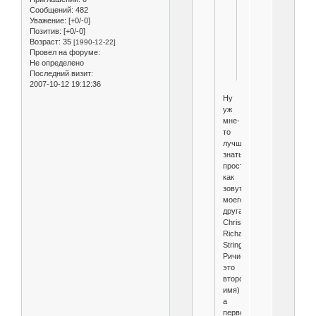
ЗА
Сообщений:
482
БРЕД!
Уважение:
[+0/-0]
ВЫ
Позитив:
[+0/-0]
ШОУ
Возраст:
35
[1990-12-22]
ВАЩЕ
Провел на форуме:
СМОТРЕЛИ?
Не определено
Последний визит:
2007-10-12 19:12:36
Ну
уж
мне-
то
лучше
знать,
простите,
как
зовут
моего
друга.
Christopher
Richard
Stringini.
Ричи-
это
второе
имя)
а
первое-