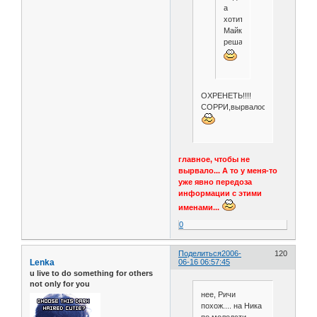
а
хотите-
Майклом...вам
решать..
ОХРЕНЕТЬ!!!!
СОРРИ,вырвалось
главное, чтобы не
вырвало... А то у меня-то
уже явно передоза
информации с этими
именами...
0
Поделиться
2006-
120
Lenka
06-16 06:57:45
u live to do something for others
not only for you
нее, Ричи
похож.... на Ника