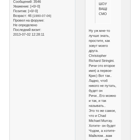
Сообщений:
3546
ШОУ
Уважение:
[+0/-0]
ВАЩЕ
Позитив:
[+0/-0]
СМОТРЕЛИ?
Возраст:
46
[1980-07-06]
Провел на форуме:
Не определено
Последний визит:
Ну уж мне-то
2013-07-02 12:28:11
лучше знать,
простите, как
зовут моего
друга.
Christopher
Richard Stringini.
Ричи-это второе
имя) а первое-
Крис) Вот так..
Ладно, чтоб
никого не путать,
будет он
Ричи...Его можно
и так, и так
называть..
Это то же самое,
что и Chad
Michael Murray.
Хотите- он будет
Чэдом, а хотите-
Майклом...вам