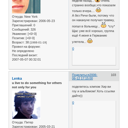
недели назад...
очень
странно вообще,что показали
только вчера....
А без Ричи были, потому что
Откуда:
New York
он накануне получил травму,
Зарегистрирован
: 2006-05-23
Приглашений:
0
попал в больницу...
*cry*
Сообщений:
326
Щас уже всё хорошо, группа
Уважение:
[+0/-0]
ещё 4 июня в Германию
Позитив:
[+0/-0]
улетела...
Возраст:
38
[1988-01-19]
Провел на форуме:
0
Не определено
Последний визит:
2007-05-07 00:32:01
Поделиться
2006-
103
Lenka
06-12 17:15:00
u live to do something for others
поделитесь клипом Хир ви
not only for you
гоу и альбомом! Хоть ссылки
дайте))
0
Откуда:
Питер
Зарегистрирован
: 2005-03-21