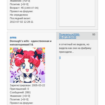
Уважение:
[+0/-0]
Позитив:
[+0/-0]
Возраст:
46
[1980-07-06]
Провел на форуме:
Не определено
Последний визит:
2013-07-02 12:28:11
Поделиться
2006-
93
anna
06-07 23:24:05
Dorough's wife - единственная и
я отчетный не видела, но
неповторимая!!!&
видела как они на фабрику
приходили...
0
Зарегистрирован
: 2005-03-22
Приглашений:
0
Сообщений:
2861
Уважение:
[+0/-0]
Позитив:
[+0/-0]
Провел на форуме: