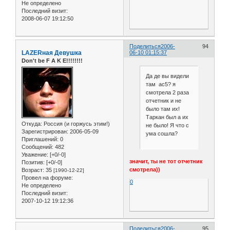
Не определено
Последний визит:
2008-06-07 19:12:50
Поделиться
2006-
94
LAZERная Девушка
06-10 01:15:37
Don't be F A K E!!!!!!!!
Да де вы видели
там ас5? я
смотрела 2 раза
отчетник и не
было там их!
Таркан был а их
Откуда:
Россия (и горжусь этим!)
не было! Я что с
Зарегистрирован
: 2006-05-09
ума сошла?
Приглашений:
0
Сообщений:
482
Уважение:
[+0/-0]
значит, ты не тот отчетник
Позитив:
[+0/-0]
смотрела))
Возраст:
35
[1990-12-22]
Провел на форуме:
0
Не определено
Последний визит:
2007-10-12 19:12:36
Поделиться
2006-
95