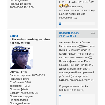
Не определено
ГРУППЫ БЭКСТРИТ БОЙЗ!"
Последний визит:
во-первых,
2008-06-07 19:12:50
оказывается из юэков кто-тоу
шел, во-торых их уже
породнили )))))
0
Поделиться
2006-
115
Lenka
06-14 11:35:32
u live to do something for others
они видно Ричи за Аарона
not only for you
Картера приняли))))))))))) про
Ника ж много раз желтые
газеты писали что он ушел)))
а стоило то сольно спеть)))
На паре фоток есть Ричи
похожий на Ника.. но тогда и
Джесс Макартни их брат))
Откуда:
Питер
А правда что Ричи приемный
Зарегистрирован
: 2005-03-21
ребенок? (если да, то не
Приглашений:
0
Катреры его бросили? шучу)
Сообщений:
3546
Уважение:
[+0/-0]
Отредактировано Lenka
Позитив:
[+0/-0]
(2006-06-14 11:36:23)
Возраст:
46
[1980-07-06]
0
Провел на форуме:
Не определено
Последний визит: