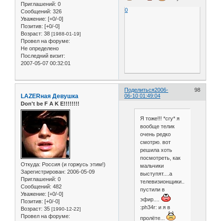
Приглашений:
0
0
Сообщений:
326
Уважение:
[+0/-0]
Позитив:
[+0/-0]
Возраст:
38
[1988-01-19]
Провел на форуме:
Не определено
Последний визит:
2007-05-07 00:32:01
Поделиться
2006-
98
LAZERная Девушка
06-10 01:49:04
Don't be F A K E!!!!!!!!
Я тоже!!! *cry* я
вообще телик
очень редко
смотрю. вот
решила хоть
посмотреть, как
Откуда:
Россия (и горжусь этим!)
мальчики
Зарегистрирован
: 2006-05-09
выступят....а
Приглашений:
0
телевизионщики...сволочи...не
Сообщений:
482
пустили в
Уважение:
[+0/-0]
эфир....
Позитив:
[+0/-0]
:ph34r: и я в
Возраст:
35
[1990-12-22]
Провел на форуме:
пролёте...