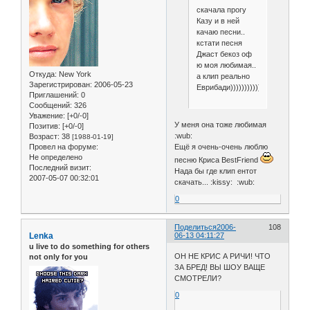
скачала прогу
Казу и в ней
качаю песни..
кстати песня
Джаст бекоз оф
ю моя любимая..
Откуда:
New York
а клип реально
Зарегистрирован
: 2006-05-23
Еврибади)))))))))))))
Приглашений:
0
Сообщений:
326
Уважение:
[+0/-0]
У меня она тоже любимая
Позитив:
[+0/-0]
:wub:
Возраст:
38
[1988-01-19]
Ещё я очень-очень люблю
Провел на форуме:
Не определено
песню Криса BestFriend
Последний визит:
Нада бы где клип ентот
2007-05-07 00:32:01
скачать... :kissy: :wub:
0
Поделиться
2006-
108
Lenka
06-13 04:11:27
u live to do something for others
ОН НЕ КРИС А РИЧИ! ЧТО
not only for you
ЗА БРЕД! ВЫ ШОУ ВАЩЕ
СМОТРЕЛИ?
0