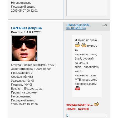
Не определено
Последний визит:
2007-05-07 00:32:01
Поделиться
2006-
100
LAZERная Девушка
06-10 02:27:53
Don't be F A K E!!!!!!!!
Я точно не знаю..
почему-
то
вырезали...типа,
1-ый, русский
канал...не
Откуда:
Россия (и горжусь этим!)
знаю...европейскую
Зарегистрирован
: 2006-05-09
часть
Приглашений:
0
вырезали....а на
Сообщений:
482
МТВ типа можно
Уважение:
[+0/-0]
всё показывать!
Позитив:
[+0/-0]
Возраст:
35
[1990-12-22]
Провел на форуме:
Не определено
Последний визит:
2007-10-12 19:12:36
ерунда какая-то....
:ph34r: :wizard:
0