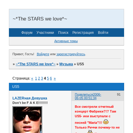
~*The STARS we love*~
Форум
Участники
Поиск
Регистрация
Войти
Активные темы
Привет, Гость!
Войдите
или
зарегистрируйтесь
.
»
~*The STARS we love*~
»
Музыка
»
US5
Страница:
«
1
2
3
4
5
6
»
US5
Поделиться
2006-
91
LAZERная Девушка
06-05 00:51:34
Don't be F A K E!!!!!!!!
Все смотрели отчетный
концерт Фабрики?!? Там
US5- ики выступали с
песней "Maria"!!!
Только Риччи почему-то не