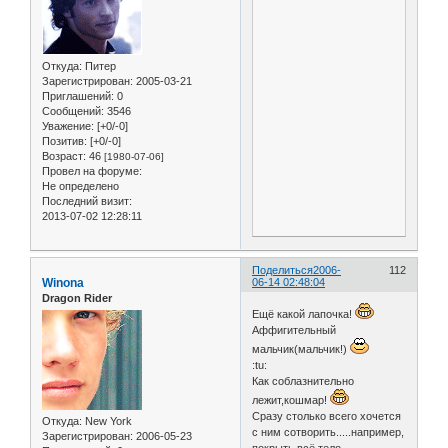
Откуда:
Питер
Зарегистрирован
: 2005-03-21
Приглашений:
0
Сообщений:
3546
Уважение:
[+0/-0]
Позитив:
[+0/-0]
Возраст:
46
[1980-07-06]
Провел на форуме:
Не определено
Последний визит:
2013-07-02 12:28:11
Поделиться
2006-
112
Winona
06-14 02:48:04
Dragon Rider
Ещё какой лапочка!
Аффигительный
мальчик(мальчик!)
:tu:
Как соблазнительно
лежит,кошмар!
Сразу столько всего хочется
Откуда:
New York
с ним сотворить.....например,
Зарегистрирован
: 2006-05-23