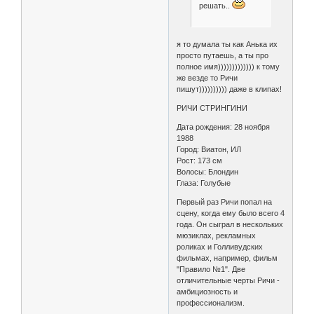
решать..
я то думала ты как Анька их
просто путаешь, а ты про
полное имя))))))))))))) к тому
же везде то Ричи
пишут)))))))))) даже в клипах!
РИЧИ СТРИНГИНИ
Дата рождения: 28 ноября
1988
Город: Виатон, ИЛ
Рост: 173 см
Волосы: Блондин
Глаза: Голубые
Первый раз Ричи попал на
сцену, когда ему было всего 4
года. Он сыграл в нескольких
мюзиклах, рекламных
роликах и Голливудских
фильмах, например, фильм
"Правило №1". Две
отличительные черты Ричи -
амбициозность и
профессионализм.