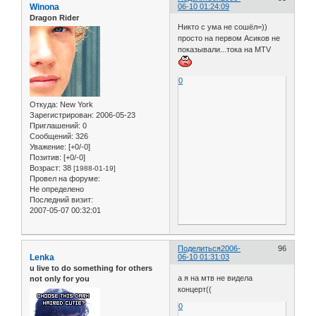
Winona
06-10 01:24:09
Dragon Rider
Никто с ума не сошёл=))
просто на первом Асиков не
показывали...тока на MTV
0
Откуда:
New York
Зарегистрирован
: 2006-05-23
Приглашений:
0
Сообщений:
326
Уважение:
[+0/-0]
Позитив:
[+0/-0]
Возраст:
38
[1988-01-19]
Провел на форуме:
Не определено
Последний визит:
2007-05-07 00:32:01
Поделиться
2006-
96
Lenka
06-10 01:31:03
u live to do something for others
а я на мтв не видела
not only for you
концерт((
0