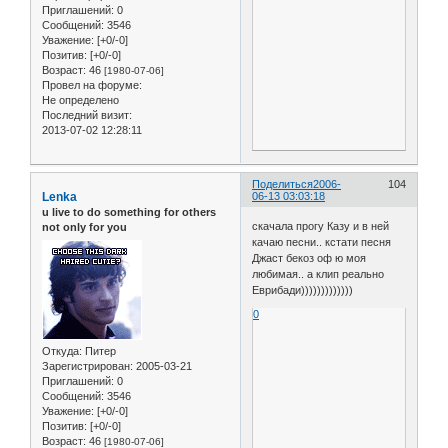
Приглашений:
0
Сообщений:
3546
Уважение:
[+0/-0]
Позитив:
[+0/-0]
Возраст:
46
[1980-07-06]
Провел на форуме:
Не определено
Последний визит:
2013-07-02 12:28:11
Поделиться
2006-
104
Lenka
06-13 03:03:18
u live to do something for others
скачала прогу Казу и в ней
not only for you
качаю песни.. кстати песня
Джаст бекоз оф ю моя
любимая.. а клип реально
Еврибади)))))))))))))
0
Откуда:
Питер
Зарегистрирован
: 2005-03-21
Приглашений:
0
Сообщений:
3546
Уважение:
[+0/-0]
Позитив:
[+0/-0]
Возраст:
46
[1980-07-06]