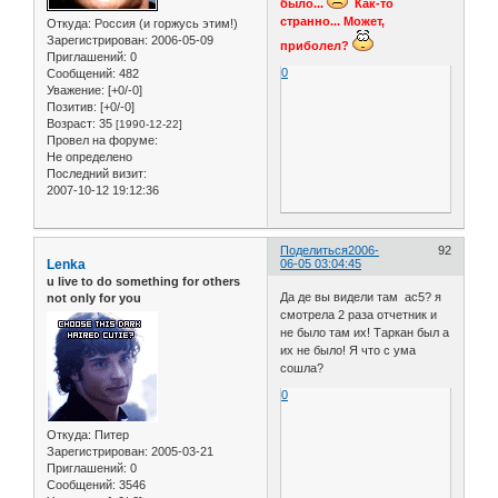
было...
Как-то
странно... Может,
Откуда:
Россия (и горжусь этим!)
Зарегистрирован
: 2006-05-09
приболел?
Приглашений:
0
0
Сообщений:
482
Уважение:
[+0/-0]
Позитив:
[+0/-0]
Возраст:
35
[1990-12-22]
Провел на форуме:
Не определено
Последний визит:
2007-10-12 19:12:36
Поделиться
2006-
92
Lenka
06-05 03:04:45
u live to do something for others
Да де вы видели там ас5? я
not only for you
смотрела 2 раза отчетник и
не было там их! Таркан был а
их не было! Я что с ума
сошла?
0
Откуда:
Питер
Зарегистрирован
: 2005-03-21
Приглашений:
0
Сообщений:
3546