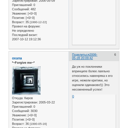
Зарегистрирован
: 2006-05-09
Приглашений:
0
Сообщений:
482
Уважение:
[+0/-0]
Позитив:
[+0/-0]
Возраст:
35
[1990-12-22]
Провел на форуме:
Не определено
Последний визит:
2007-10-12 19:12:36
Поделиться
2006-
6
oxana
05-28 20:09:42
*~Forgive me~*
Да уж но поклонники
впринципе более лаяльно
относились навенряка к его
игре, нежели критики, но
оценили одинаково!)) Это
несомненный успех!
0
Откуда:
Киров
Зарегистрирован
: 2005-03-22
Приглашений:
0
Сообщений:
3030
Уважение:
[+0/-0]
Позитив:
[+0/-0]
Возраст:
36
[1990-05-16]
Провел на форуме: