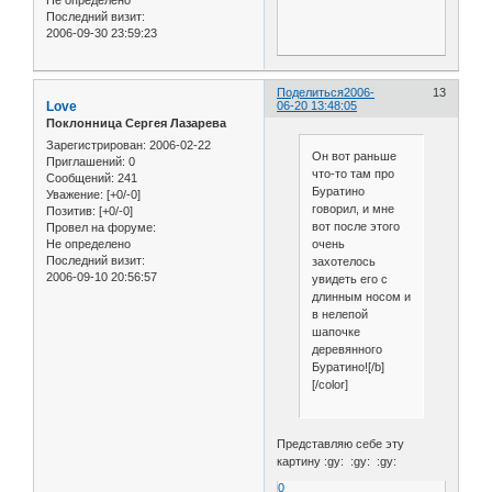
Не определено
Последний визит:
2006-09-30 23:59:23
Поделиться
2006-
13
Love
06-20 13:48:05
Поклонница Сергея Лазарева
Зарегистрирован
: 2006-02-22
Он вот раньше
Приглашений:
0
что-то там про
Сообщений:
241
Буратино
Уважение:
[+0/-0]
говорил, и мне
Позитив:
[+0/-0]
вот после этого
Провел на форуме:
Не определено
очень
Последний визит:
захотелось
2006-09-10 20:56:57
увидеть его с
длинным носом и
в нелепой
шапочке
деревянного
Буратино![/b]
[/color]
Представляю себе эту
картину :gy: :gy: :gy:
0