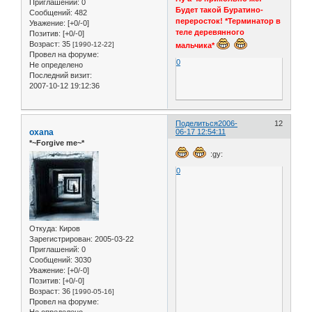
Приглашений:
0
Будет такой Буратино-
Сообщений:
482
переросток! *Терминатор в
Уважение:
[+0/-0]
теле деревянного
Позитив:
[+0/-0]
Возраст:
35
[1990-12-22]
мальчика*
Провел на форуме:
0
Не определено
Последний визит:
2007-10-12 19:12:36
Поделиться
2006-
12
oxana
06-17 12:54:11
*~Forgive me~*
:gy:
0
Откуда:
Киров
Зарегистрирован
: 2005-03-22
Приглашений:
0
Сообщений:
3030
Уважение:
[+0/-0]
Позитив:
[+0/-0]
Возраст:
36
[1990-05-16]
Провел на форуме: