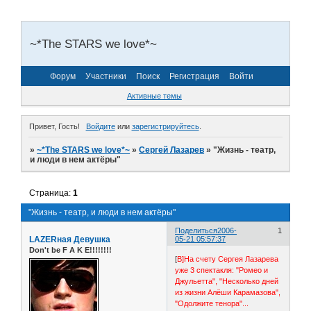
~*The STARS we love*~
Форум
Участники
Поиск
Регистрация
Войти
Активные темы
Привет, Гость!
Войдите
или
зарегистрируйтесь
.
»
~*The STARS we love*~
»
Сергей Лазарев
»
"Жизнь - театр,
и люди в нем актёры"
Страница:
1
"Жизнь - театр, и люди в нем актёры"
Поделиться
2006-
1
LAZERная Девушка
05-21 05:57:37
Don't be F A K E!!!!!!!!
[
B]На счету Сергея Лазарева
уже 3 спектакля: "Ромео и
Джульетта", "Несколько дней
из жизни Алёши Карамазова",
"Одолжите тенора"...