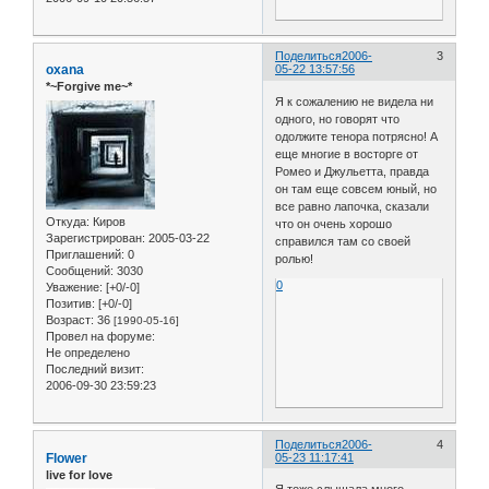
Поделиться
2006-
3
oxana
05-22 13:57:56
*~Forgive me~*
Я к сожалению не видела ни
одного, но говорят что
одолжите тенора потрясно! А
еще многие в восторге от
Ромео и Джульетта, правда
он там еще совсем юный, но
все равно лапочка, сказали
Откуда:
Киров
что он очень хорошо
Зарегистрирован
: 2005-03-22
справился там со своей
Приглашений:
0
ролью!
Сообщений:
3030
0
Уважение:
[+0/-0]
Позитив:
[+0/-0]
Возраст:
36
[1990-05-16]
Провел на форуме:
Не определено
Последний визит:
2006-09-30 23:59:23
Поделиться
2006-
4
Flower
05-23 11:17:41
live for love