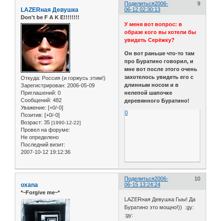
Поделиться
2006-
9
LAZERная Девушка
06-12 02:30:13
Don't be F A K E!!!!!!!!
У меня вот вопрос: в
образе кого вы хотели бы
увидеть Серёжку?
Он вот раньше что-то там
про Буратино говорил, и
мне вот после этого очень
захотелось увидеть его с
Откуда:
Россия (и горжусь этим!)
длинным носом и в
Зарегистрирован
: 2006-05-09
нелепой шапочке
Приглашений:
0
Сообщений:
482
деревянного Буратино!
Уважение:
[+0/-0]
0
Позитив:
[+0/-0]
Возраст:
35
[1990-12-22]
Провел на форуме:
Не определено
Последний визит:
2007-10-12 19:12:36
Поделиться
2006-
10
oxana
06-15 13:24:24
*~Forgive me~*
LAZERная Девушка Гыы! Да
Буратино это мощно!)) :gy:
:gy: