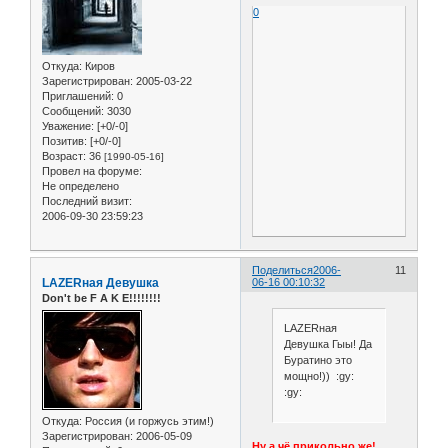
0
Откуда:
Киров
Зарегистрирован
: 2005-03-22
Приглашений:
0
Сообщений:
3030
Уважение:
[+0/-0]
Позитив:
[+0/-0]
Возраст:
36
[1990-05-16]
Провел на форуме:
Не определено
Последний визит:
2006-09-30 23:59:23
Поделиться
2006-
11
LAZERная Девушка
06-16 00:10:32
Don't be F A K E!!!!!!!!
LAZERная
Девушка Гыы! Да
Буратино это
мощно!)) :gy:
:gy:
Откуда:
Россия (и горжусь этим!)
Зарегистрирован
: 2006-05-09
Ну а чё прикольно же!