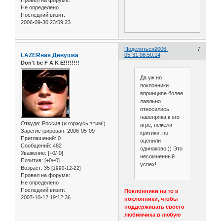
Не определено
Последний визит:
2006-09-30 23:59:23
Поделиться
2006-
7
LAZERная Девушка
05-31 08:50:14
Don't be F A K E!!!!!!!!
Да уж но
поклонники
впринципе более
лаяльно
относились
навенряка к его
Откуда:
Россия (и горжусь этим!)
игре, нежели
Зарегистрирован
: 2006-05-09
критики, но
Приглашений:
0
оценили
Сообщений:
482
одинаково!)) Это
Уважение:
[+0/-0]
несомненный
Позитив:
[+0/-0]
успех!
Возраст:
35
[1990-12-22]
Провел на форуме:
Не определено
Последний визит:
Поклонники на то и
2007-10-12 19:12:36
поклонники, чтобы
поддерживать своего
любимчика в любую