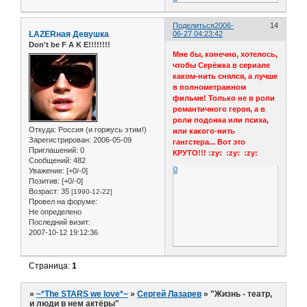
Поделиться
2006-
14
LAZERная Девушка
06-27 04:23:42
Don't be F A K E!!!!!!!!
Мне бы, конечно, хотелось,
чтобы Серёжка в сериале
каком-нить снялся, а лучше
в полнометражном
фильме! Только не в роли
романтичного героя, а в
роли подонка или психа,
Откуда:
Россия (и горжусь этим!)
или какого-нить
Зарегистрирован
: 2006-05-09
гангстера... Вот это
Приглашений:
0
КРУТО!!! :zy: :zy: :zy:
Сообщений:
482
0
Уважение:
[+0/-0]
Позитив:
[+0/-0]
Возраст:
35
[1990-12-22]
Провел на форуме:
Не определено
Последний визит:
2007-10-12 19:12:36
Страница:
1
»
~*The STARS we love*~
»
Сергей Лазарев
»
"Жизнь - театр,
и люди в нем актёры"