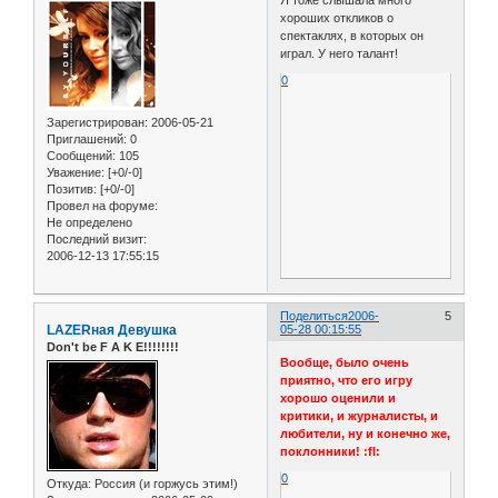
Я тоже слышала много
хороших откликов о
спектаклях, в которых он
играл. У него талант!
0
Зарегистрирован
: 2006-05-21
Приглашений:
0
Сообщений:
105
Уважение:
[+0/-0]
Позитив:
[+0/-0]
Провел на форуме:
Не определено
Последний визит:
2006-12-13 17:55:15
Поделиться
2006-
5
LAZERная Девушка
05-28 00:15:55
Don't be F A K E!!!!!!!!
Вообще, было очень
приятно, что его игру
хорошо оценили и
критики, и журналисты, и
любители, ну и конечно же,
поклонники! :fl:
0
Откуда:
Россия (и горжусь этим!)