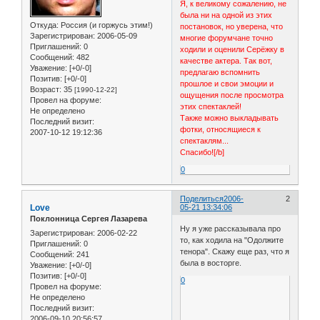
Я, к великому сожалению, не
была ни на одной из этих
Откуда:
Россия (и горжусь этим!)
постановок, но уверена, что
Зарегистрирован
: 2006-05-09
многие форумчане точно
Приглашений:
0
ходили и оценили Серёжку в
Сообщений:
482
качестве актера. Так вот,
Уважение:
[+0/-0]
предлагаю вспомнить
Позитив:
[+0/-0]
прошлое и свои эмоции и
Возраст:
35
[1990-12-22]
ощущения после просмотра
Провел на форуме:
этих спектаклей!
Не определено
Также можно выкладывать
Последний визит:
фотки, относящиеся к
2007-10-12 19:12:36
спектаклям...
Спасибо![/b]
0
Поделиться
2006-
2
Love
05-21 13:34:06
Поклонница Сергея Лазарева
Ну я уже рассказывала про
Зарегистрирован
: 2006-02-22
то, как ходила на "Одолжите
Приглашений:
0
тенора". Скажу еще раз, что я
Сообщений:
241
была в восторге.
Уважение:
[+0/-0]
Позитив:
[+0/-0]
0
Провел на форуме:
Не определено
Последний визит:
2006-09-10 20:56:57