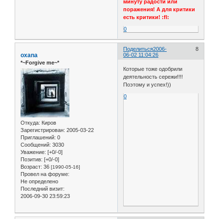
минуту радости или
поражения! А для критики
есть критики! :fl:
0
Поделиться
2006-
8
oxana
06-02 11:04:26
*~Forgive me~*
Которые тоже одобрили
деятельность сережи!!!!
Поэтому и успех!))
0
Откуда:
Киров
Зарегистрирован
: 2005-03-22
Приглашений:
0
Сообщений:
3030
Уважение:
[+0/-0]
Позитив:
[+0/-0]
Возраст:
36
[1990-05-16]
Провел на форуме:
Не определено
Последний визит:
2006-09-30 23:59:23