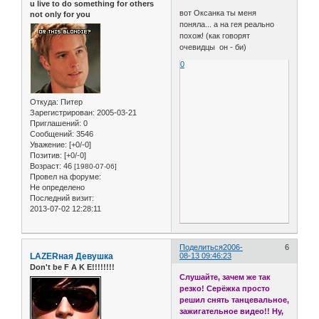
u live to do something for others
вот Оксанка ты меня
not only for you
поняла... а на гея реально
похож! (как говорят
очевидцы он - би)
0
Откуда:
Питер
Зарегистрирован
: 2005-03-21
Приглашений:
0
Сообщений:
3546
Уважение:
[+0/-0]
Позитив:
[+0/-0]
Возраст:
46
[1980-07-06]
Провел на форуме:
Не определено
Последний визит:
2013-07-02 12:28:11
Поделиться
2006-
6
LAZERная Девушка
08-13 09:46:23
Don't be F A K E!!!!!!!!
Слушайте, зачем же так
резко! Серёжка просто
решил снять танцевальное,
зажигательное видео!! Ну,