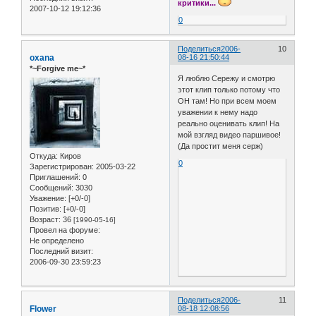
критики...
2007-10-12 19:12:36
0
Поделиться
2006-
10
oxana
08-16 21:50:44
*~Forgive me~*
Я люблю Сережу и смотрю
этот клип только потому что
ОН там! Но при всем моем
уважении к нему надо
реально оценивать клип! На
мой взгляд видео паршивое!
(Да простит меня серж)
Откуда:
Киров
0
Зарегистрирован
: 2005-03-22
Приглашений:
0
Сообщений:
3030
Уважение:
[+0/-0]
Позитив:
[+0/-0]
Возраст:
36
[1990-05-16]
Провел на форуме:
Не определено
Последний визит:
2006-09-30 23:59:23
Поделиться
2006-
11
Flower
08-18 12:08:56