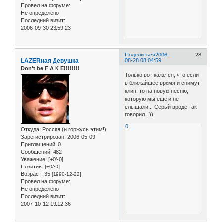
Провел на форуме:
Не определено
Последний визит:
2006-09-30 23:59:23
Поделиться
2006-
28
LAZERная Девушка
08-28 08:04:59
Don't be F A K E!!!!!!!!
Только вот кажется, что если
в ближайшее время и снимут
клип, то на новую песню,
которую мы еще и не
слышали... Серый вроде так
говорил...))
0
Откуда:
Россия (и горжусь этим!)
Зарегистрирован
: 2006-05-09
Приглашений:
0
Сообщений:
482
Уважение:
[+0/-0]
Позитив:
[+0/-0]
Возраст:
35
[1990-12-22]
Провел на форуме:
Не определено
Последний визит:
2007-10-12 19:12:36