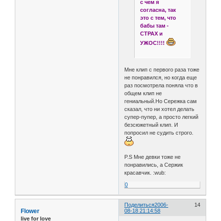
с чем я
согласна, так
это с тем, что
бабы там -
СТРАХ и
УЖОС!!!!
Мне клип с первого раза тоже
не понравился, но когда еще
раз посмотрела поняла что в
общем клип не
гениальный.Но Сережка сам
сказал, что ни хотел делать
супер-пупер, а просто легкий
безсюжетный клип. И
попросил не судить строго.
P.S Мне девки тоже не
понравились, а Сержик
красавчик. :wub:
0
Поделиться
2006-
14
Flower
08-18 21:14:58
live for love