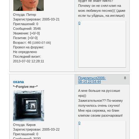
будет не знает никто?
Почему он не снял клип на
мою любимую песню((( (даже
Откуда:
Питер
если ты уйдешь, на инглише)
Зарегистрирован
: 2005-03-21
0
Приглашений:
0
Сообщений:
3546
Уважение:
[+0/-0]
Позитив:
[+0/-0]
Возраст:
46
[1980-07-06]
Провел на форуме:
Не определено
Последний визит:
2013-07-02 12:28:11
Поделиться
2006-
8
oxana
08-14 22:54:44
*~Forgive me~*
А мне больше на руссише
нра))
Зажигательное?? По-моему
получилось очень скучно!
Мне нра сережка, но блин
клипом своим разочаровал!
0
Откуда:
Киров
Зарегистрирован
: 2005-03-22
Приглашений:
0
Сообщений:
3030