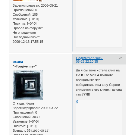
Зарегистрирован
: 2006-05-21
Приглашений:
0
Сообщений:
105
Уважение:
[+0/-0]
Позитив:
[+0/-0]
Провел на форуме:
Не определено
Последний визит:
2006-12-13 17:55:15
Поделиться
2006-
23
oxana
08-25 22:10:35
*~Forgive me~*
Да я бы тоже хотела клип на
Do It For Me!! А помните
обещали же что
победительница шоу Сереги
снимется в его клипе, где она
там???!!!
0
Откуда:
Киров
Зарегистрирован
: 2005-03-22
Приглашений:
0
Сообщений:
3030
Уважение:
[+0/-0]
Позитив:
[+0/-0]
Возраст:
36
[1990-05-16]