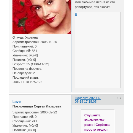
моя любимая песня из его
репертуара, так сказать.
0
Откуда:
Украина
Зарегистрирован
: 2005-10-26
Приглашений:
0
Сообщений:
551
Уважение:
[+0/-0]
Позитив:
[+0/-0]
Возраст:
35
[1990-12-17]
Провел на форуме:
Не определено
Последний визит:
2006-11-10 19:57:22
Поделиться
2006-
13
Love
08-18 17:18:05
Поклонница Сергея Лазарева
Зарегистрирован
: 2006-02-22
Слушайте,
Приглашений:
0
зачем же так
Сообщений:
241
резко! Серёжка
Уважение:
[+0/-0]
просто решил
Позитив:
[+0/-0]