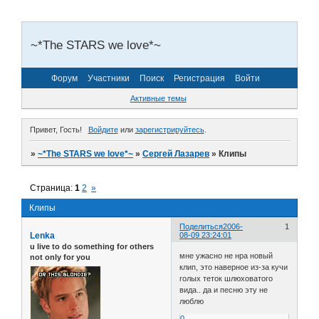
~*The STARS we love*~
Форум
Участники
Поиск
Регистрация
Войти
Активные темы
Привет, Гость!
Войдите
или
зарегистрируйтесь
.
»
~*The STARS we love*~
»
Сергей Лазарев
»
Клипы
Страница:
1
2
»
Клипы
Поделиться
2006-
1
Lenka
08-09 23:24:01
u live to do something for others
мне ужасно не нра новый
not only for you
клип, это наверное из-за кучи
голых теток шлюховатого
вида.. да и песню эту не
люблю
0