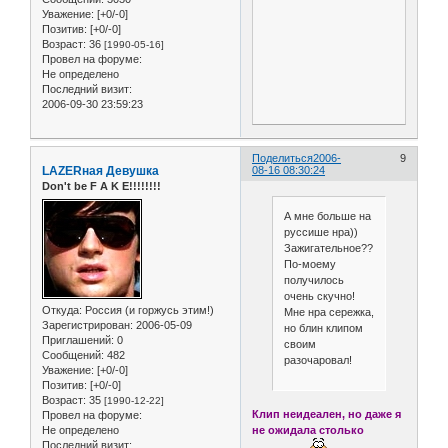
Уважение:
[+0/-0]
Позитив:
[+0/-0]
Возраст:
36
[1990-05-16]
Провел на форуме:
Не определено
Последний визит:
2006-09-30 23:59:23
Поделиться
2006-
9
LAZERная Девушка
08-16 08:30:24
Don't be F A K E!!!!!!!!
А мне больше на
руссише нра))
Зажигательное??
По-моему
получилось
очень скучно!
Откуда:
Россия (и горжусь этим!)
Мне нра сережка,
Зарегистрирован
: 2006-05-09
но блин клипом
Приглашений:
0
своим
Сообщений:
482
разочаровал!
Уважение:
[+0/-0]
Позитив:
[+0/-0]
Возраст:
35
[1990-12-22]
Клип неидеален, но даже я
Провел на форуме:
Не определено
не ожидала столько
Последний визит: