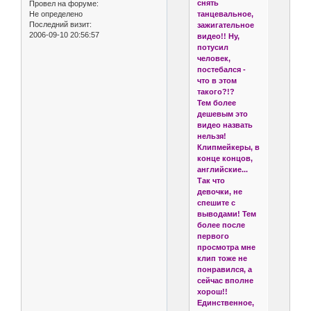
снять
Провел на форуме:
Не определено
танцевальное,
Последний визит:
зажигательное
2006-09-10 20:56:57
видео!! Ну,
потусил
человек,
постебался -
что в этом
такого?!?
Тем более
дешевым это
видео назвать
нельзя!
Клипмейкеры, в
конце концов,
английские...
Так что
девочки, не
спешите с
выводами! Тем
более после
первого
просмотра мне
клип тоже не
понравился, а
сейчас вполне
хорош!!
Единственное,