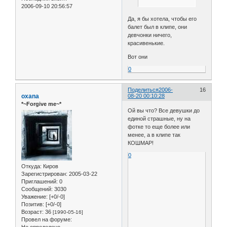
2006-09-10 20:56:57
Да, я бы хотела, чтобы его
балет был в клипе, они
девчонки ничего,
красивенькие.
Вот они
0
Поделиться
2006-
16
oxana
08-20 00:10:28
*~Forgive me~*
Ой вы что? Все девушки до
единой страшные, ну на
фотке то еще более или
менее, а в клипе так
КОШМАР!
0
Откуда:
Киров
Зарегистрирован
: 2005-03-22
Приглашений:
0
Сообщений:
3030
Уважение:
[+0/-0]
Позитив:
[+0/-0]
Возраст:
36
[1990-05-16]
Провел на форуме: