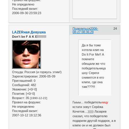
Провел на форуме:
Не определено
Последний визит:
2006-09-30 23:59:23
Поделиться
2006-
24
LAZERная Девушка
08-27 08:36:29
Don't be F A K E!!!!!!!!
Да я бы тоже
хотела клип на
Do It For Me!! А
помните
обещали же что
победительница
Откуда:
Россия (и горжусь этим!)
шоу Сереги
Зарегистрирован
: 2006-05-09
снимется в его
Приглашений:
0
клипе, где она
Сообщений:
482
там???!!!
Уважение:
[+0/-0]
Позитив:
[+0/-0]
Возраст:
35
[1990-12-22]
Гыыы... победитель
ницу
Провел на форуме:
Не определено
кстати зовут Серёжа
Последний визит:
Кочетов....))))) Лазарев
2007-10-12 19:12:36
сказал, что победителю
подарили другой подарок, а в
клипе он и не должен был