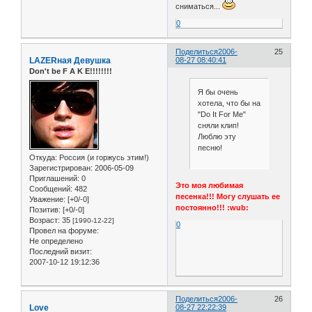
сниматься...
0
Поделиться
2006-
25
LAZERная Девушка
08-27 08:40:41
Don't be F A K E!!!!!!!!
Я бы очень
хотела, что бы на
"Do It For Me"
сняли клип!
Люблю эту
песню!
Откуда:
Россия (и горжусь этим!)
Зарегистрирован
: 2006-05-09
Приглашений:
0
Это моя любимая
Сообщений:
482
песенка!!! Могу слушать ее
Уважение:
[+0/-0]
постоянно!!! :wub:
Позитив:
[+0/-0]
Возраст:
35
[1990-12-22]
0
Провел на форуме:
Не определено
Последний визит:
2007-10-12 19:12:36
Поделиться
2006-
26
Love
08-27 22:22:39