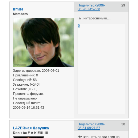
Поделиться
2006-
29
Irmiel
08-28 13:52:38
Members
Гм, интересненько....
0
Зарегистрирован
: 2006-06-01
Приглашений:
0
Сообщений:
53
Уважение:
[+0/-0]
Позитив:
[+0/-0]
Провел на форуме:
Не определено
Последний визит:
2006-09-14 16:31:43
Поделиться
2006-
30
LAZERная Девушка
08-31 09:21:57
Don't be F A K E!!!!!!!!
Ну, кто-нить видел клип на