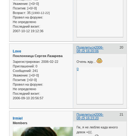
Уважение:
[+0/-0]
Позитив:
[+0/-0]
Возраст:
35
[1990-12-22]
Провел на форуме:
Не определено
Последний визит:
2007-10-12 19:12:36
Поделиться
2006-
20
Love
08-25 16:20:06
Поклонница Сергея Лазарева
Зарегистрирован
: 2006-02-22
Очень жду...
Приглашений:
0
0
Сообщений:
241
Уважение:
[+0/-0]
Позитив:
[+0/-0]
Провел на форуме:
Не определено
Последний визит:
2006-09-10 20:56:57
Поделиться
2006-
21
Irmiel
08-25 16:23:20
Members
Гм, я не люблю када много
девок =(((.