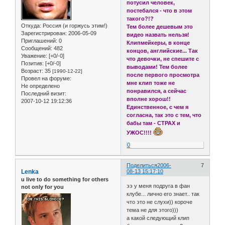
потусил человек,
постебался - что в этом
такого?!?
Откуда:
Россия (и горжусь этим!)
Тем более дешевым это
Зарегистрирован
: 2006-05-09
видео назвать нельзя!
Приглашений:
0
Клипмейкеры, в конце
Сообщений:
482
концов, английские... Так
Уважение:
[+0/-0]
что девочки, не спешите с
Позитив:
[+0/-0]
выводами! Тем более
Возраст:
35
[1990-12-22]
после первого просмотра
Провел на форуме:
мне клип тоже не
Не определено
понравился, а сейчас
Последний визит:
вполне хорош!!
2007-10-12 19:12:36
Единственное, с чем я
согласна, так это с тем, что
бабы там - СТРАХ и
УЖОС!!!!
0
Поделиться
2006-
7
Lenka
08-13 15:17:10
u live to do something for others
ээ у меня подруга в фан
not only for you
клубе... лично его знает.. так
что это не слухи)) короче
тема не для этого)))
а какой следующий клип