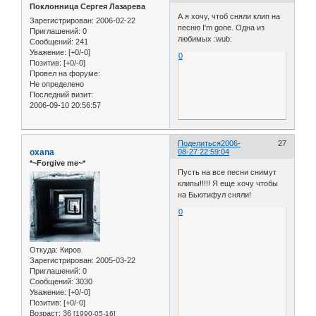
Поклонница Сергея Лазарева
А я хочу, чтоб сняли клип на
Зарегистрирован
: 2006-02-22
песню I'm gone. Одна из
Приглашений:
0
любимых :wub:
Сообщений:
241
Уважение:
[+0/-0]
0
Позитив:
[+0/-0]
Провел на форуме:
Не определено
Последний визит:
2006-09-10 20:56:57
Поделиться
2006-
27
oxana
08-27 22:59:04
*~Forgive me~*
Пусть на все песни снимут
клипы!!!!! Я еще хочу чтобы
на Бьютифул сняли!
0
Откуда:
Киров
Зарегистрирован
: 2005-03-22
Приглашений:
0
Сообщений:
3030
Уважение:
[+0/-0]
Позитив:
[+0/-0]
Возраст:
36
[1990-05-16]