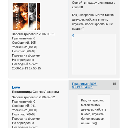
Сергей в правду симпотяга в
клипе!!!
Как, интересно, могли такиих
девушек набрать в клип,
неужели более красивых не
нашли((
Зарегистрирован
: 2006-05-21
0
Приглашений:
0
Сообщений:
105
Уважение:
[+0/-0]
Позитив:
[+0/-0]
Провел на форуме:
Не определено
Последний визит:
2006-12-13 17:55:15
Поделиться
2006-
15
Love
08-19 16:49:01
Поклонница Сергея Лазарева
Зарегистрирован
: 2006-02-22
Как, интересно,
Приглашений:
0
могли такиих
Сообщений:
241
девушек набрать
Уважение:
[+0/-0]
в клип, неужели
Позитив:
[+0/-0]
более красивых
Провел на форуме:
Не определено
не нашли((
Последний визит: