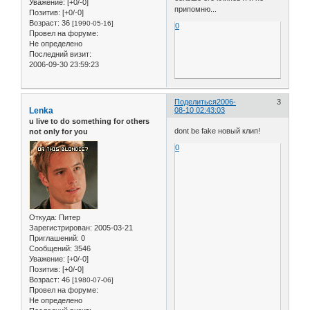
Уважение:
[+0/-0]
припомню...
Позитив:
[+0/-0]
Возраст:
36
[1990-05-16]
0
Провел на форуме:
Не определено
Последний визит:
2006-09-30 23:59:23
Поделиться
2006-
3
Lenka
08-10 02:43:03
u live to do something for others
dont be fake новый клип!
not only for you
0
Откуда:
Питер
Зарегистрирован
: 2005-03-21
Приглашений:
0
Сообщений:
3546
Уважение:
[+0/-0]
Позитив:
[+0/-0]
Возраст:
46
[1980-07-06]
Провел на форуме:
Не определено