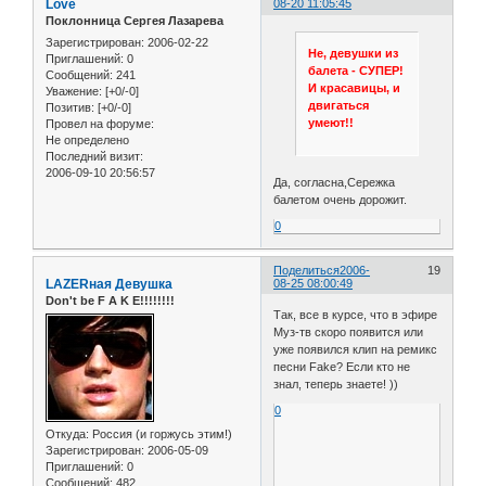
Love
08-20 11:05:45
Поклонница Сергея Лазарева
Зарегистрирован
: 2006-02-22
Не, девушки из
Приглашений:
0
балета - СУПЕР!
Сообщений:
241
И красавицы, и
Уважение:
[+0/-0]
двигаться
Позитив:
[+0/-0]
умеют!!
Провел на форуме:
Не определено
Последний визит:
2006-09-10 20:56:57
Да, согласна,Сережка
балетом очень дорожит.
0
Поделиться
2006-
19
LAZERная Девушка
08-25 08:00:49
Don't be F A K E!!!!!!!!
Так, все в курсе, что в эфире
Муз-тв скоро появится или
уже появился клип на ремикс
песни Fake? Если кто не
знал, теперь знаете! ))
0
Откуда:
Россия (и горжусь этим!)
Зарегистрирован
: 2006-05-09
Приглашений:
0
Сообщений:
482