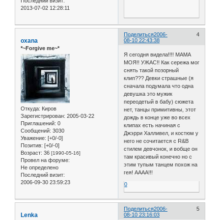
Последний визит:
2013-07-02 12:28:11
Поделиться
2006-
4
oxana
08-10 22:43:38
*~Forgive me~*
Я сегодня видела!!!! МАМА
МОЯ!! УЖАС!! Как сережа мог
снять такой позорный
клип??? Девки страшные (я
сначала подумала что одна
девушка это мужик
переодетый в бабу) сюжета
Откуда:
Киров
нет, танцы примитивны, этот
Зарегистрирован
: 2005-03-22
дождь в конце уже во всех
Приглашений:
0
клипах есть начиная с
Сообщений:
3030
Джэрри Халливел, и костюм у
Уважение:
[+0/-0]
него не сочитается с R&B
Позитив:
[+0/-0]
стилем девчонок, и вобще он
Возраст:
36
[1990-05-16]
там красивый конечно но с
Провел на форуме:
этим тупым танцем похож на
Не определено
гея! АААА!!!
Последний визит:
2006-09-30 23:59:23
0
Поделиться
2006-
5
Lenka
08-10 23:16:03