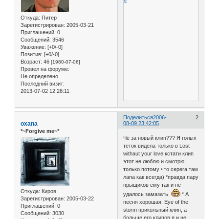
Откуда:
Питер
Зарегистрирован
: 2005-03-21
Приглашений:
0
Сообщений:
3546
Уважение:
[+0/-0]
Позитив:
[+0/-0]
Возраст:
46
[1980-07-06]
Провел на форуме:
Не определено
Последний визит:
2013-07-02 12:28:11
Поделиться
2006-
2
oxana
08-09 23:42:05
*~Forgive me~*
Че за новый клип??? Я голых
теток видела только в Lost
withaut your love кстати клип
этот не люблю и смотрю
только потому что серега там
лапа как всегда) *правда пару
прыщиков ему так и не
Откуда:
Киров
удалось замазать
* А
Зарегистрирован
: 2005-03-22
песня хорошая. Eye of the
Приглашений:
0
storm прикольный клип, а
Сообщений:
3030
больше его клипов я и не