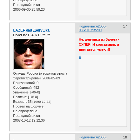
Не определено
Последний визит:
2006-09-30 23:59:23
Поделиться
2006-
17
LAZERная Девушка
08-20 07:35:09
Don't be F A K E!!!!!!!!
Не, девушки из балета -
СУПЕР! И красавицы, и
двигаться умеют!!
0
Откуда:
Россия (и горжусь этим!)
Зарегистрирован
: 2006-05-09
Приглашений:
0
Сообщений:
482
Уважение:
[+0/-0]
Позитив:
[+0/-0]
Возраст:
35
[1990-12-22]
Провел на форуме:
Не определено
Последний визит:
2007-10-12 19:12:36
Поделиться
2006-
18