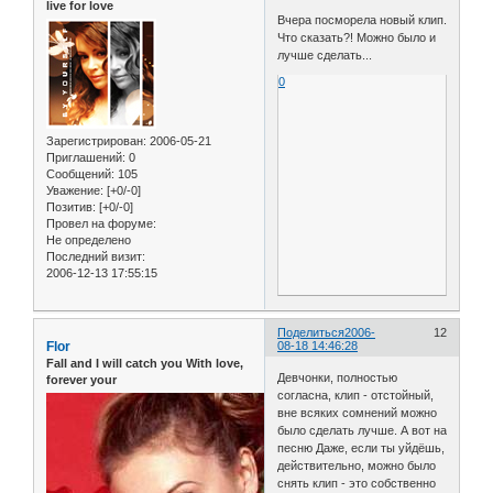
live for love
Вчера посморела новый клип.
Что сказать?! Можно было и
лучше сделать...
0
Зарегистрирован
: 2006-05-21
Приглашений:
0
Сообщений:
105
Уважение:
[+0/-0]
Позитив:
[+0/-0]
Провел на форуме:
Не определено
Последний визит:
2006-12-13 17:55:15
Поделиться
2006-
12
Flor
08-18 14:46:28
Fall and I will catch you With love,
Девчонки, полностью
forever your
согласна, клип - отстойный,
вне всяких сомнений можно
было сделать лучше. А вот на
песню Даже, если ты уйдёшь,
действительно, можно было
снять клип - это собственно