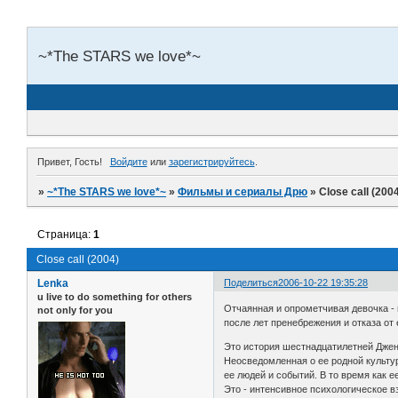
~*The STARS we love*~
Привет, Гость!
Войдите
или
зарегистрируйтесь
.
»
~*The STARS we love*~
»
Фильмы и сериалы Дрю
»
Close call (200
Страница:
1
Close call (2004)
Lenka
Поделиться
2006-10-22 19:35:28
u live to do something for others
Отчаянная и опрометчивая девочка - п
not only for you
после лет пренебрежения и отказа от
Это история шестнадцатилетней Джен
Неосведомленная о ее родной культу
ее людей и событий. В то время как е
Это - интенсивное психологическое 