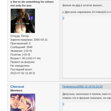
u live to do something for others
фильм на двд в штатах вышел...
not only for you
у Дрю роль наркомана 10 плана))0 а н
0
Откуда:
Питер
Зарегистрирован
: 2005-03-21
Приглашений:
0
Сообщений:
3546
Уважение:
[+0/-0]
Позитив:
[+0/-0]
Возраст:
46
[1980-07-06]
Провел на форуме:
Не определено
Последний визит:
2013-07-02 12:28:11
Chococat
Поделиться
2006-12-19 03:10:29
Members
Динуська, насколько я поняла, кино 
плавно это в фильме показано, но на
0