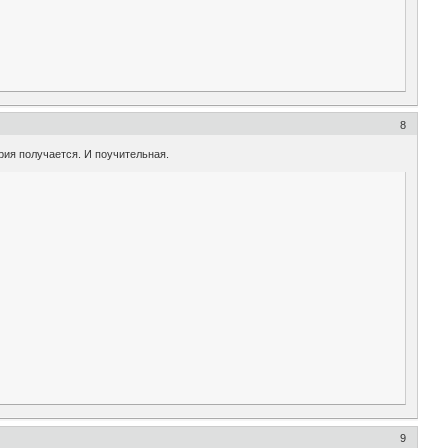
8
рия получается. И поучительная.
9