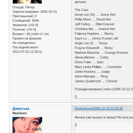
детьми.
Откуда:
Питер
The Cast
Зарегистрирован
: 2005-03-21
Annie Lee (III) .... Jenny Kim
Приглашений:
0
Philip Moon .... David Kim
Сообщений:
3546
Jeff Fahey .... Elliot Krasner
Уважение:
[+0/-0]
Christina Ma .... Joanne Kim
Позитив:
[+0/-0]
Faleena Hopkins .... Becky
Возраст:
46
[1980-07-06]
Провел на форуме:
Kaye Lu .... Jenny 9 years old
Не определено
Angie Lee (I) .... Tanya
Последний визит:
Frayne Rosanoff .... Ricky
2013-07-02 12:28:11
Mathew Botuchis .... George Krasner
Alexia Aleman .... Cathy
Drew Fuller .... Sam
Mary Linda Phillips .... Counselor
Janet Hoskins .... Judge
Adoni Maropis .... Pimp
James Quattrochi .... Chester
Отредактировано Lenka (2006-10-22 2
0
Динуська
Поделиться
2006-12-15 21:53:35
Members
Фильм уже вышел в прокат?Кстати,ко
0