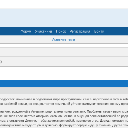
Форум
Участники
Поиск
Регистрация
Войти
Активные темы
4)
одросток, пойманная в подземном мире преступлений, секса, наркотиков и rock n' rol
 ее разбитой семьи, ее отец пытается помочь ей уйти от самоуничтожения, но ему пр
ни Ким, рожденной в Америке, родителями иммигрантами. Проблемы семьи ведут к ра
ре, не зная свое место в Американском обществе, и ощущая себя оставленной ее ро
е мать оставляет Дженни, чтобы заниматься собой, именно ее отец, Дэвид, помогает по
взаимодействие между отцом и дочерью, формирует сердце и душу фильма. Другая т