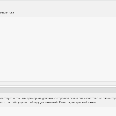
ачале тока
повествует о том, как примерная девочка из хорошей семьи связывается с не очень хо
кал страстей судя по трейлеру достаточный. Кажется, интересный сюжет.