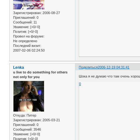
Зарегистрирован
: 2006-08-27
Приглашений:
0
Сообщений:
11
Уважение:
[+0/-0]
Позитив:
[+0/-0]
Провел на форуме:
Не определено
Последний визит:
2007-02-06 02:24:50
Lenka
Поделиться
2006-12-19 04:31:41
u live to do something for others
Шока я не думаю что там очень хорош
not only for you
0
Откуда:
Питер
Зарегистрирован
: 2005-03-21
Приглашений:
0
Сообщений:
3546
Уважение:
[+0/-0]
Позитив:
[+0/-0]