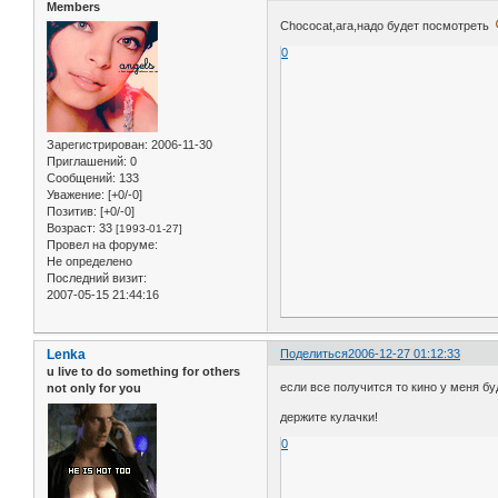
Members
Chococat,ага,надо будет посмотреть
0
Зарегистрирован
: 2006-11-30
Приглашений:
0
Сообщений:
133
Уважение:
[+0/-0]
Позитив:
[+0/-0]
Возраст:
33
[1993-01-27]
Провел на форуме:
Не определено
Последний визит:
2007-05-15 21:44:16
Lenka
Поделиться
2006-12-27 01:12:33
u live to do something for others
если все получится то кино у меня б
not only for you
держите кулачки!
0