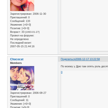
Зарегистрирован
: 2006-11-30
Приглашений:
0
Сообщений:
133
Уважение:
[+0/-0]
Позитив:
[+0/-0]
Возраст:
33
[1993-01-27]
Провел на форуме:
Не определено
Последний визит:
2007-05-15 21:44:16
Chococat
Поделиться
2006-12-17 13:22:58
Members
По моему у Дрю там опять роль десят
0
Зарегистрирован
: 2006-08-27
Приглашений:
0
Сообщений:
11
Уважение:
[+0/-0]
Позитив:
[+0/-0]