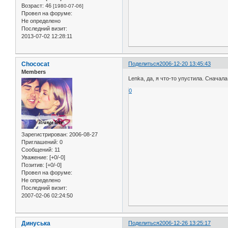
Возраст:
46
[1980-07-06]
Провел на форуме:
Не определено
Последний визит:
2013-07-02 12:28:11
Chococat
Поделиться
2006-12-20 13:45:43
Members
Lenka, да, я что-то упустила. Снача
0
Зарегистрирован
: 2006-08-27
Приглашений:
0
Сообщений:
11
Уважение:
[+0/-0]
Позитив:
[+0/-0]
Провел на форуме:
Не определено
Последний визит:
2007-02-06 02:24:50
Динуська
Поделиться
2006-12-26 13:25:17