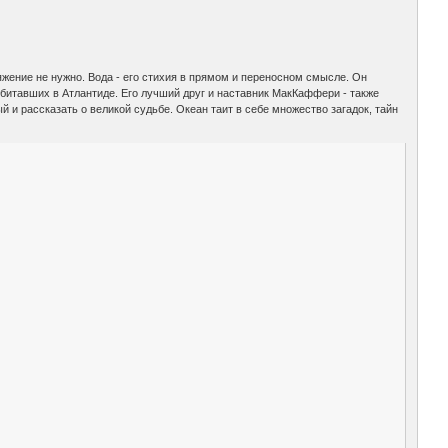
яжение не нужно. Вода - его стихия в прямом и переносном смысле. Он
обитавших в Атлантиде. Его лучший друг и наставник МакКаффери - также
ый и рассказать о великой судьбе. Океан таит в себе множество загадок, тайн