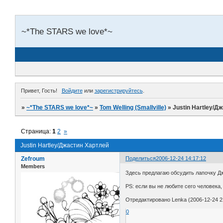
~*The STARS we love*~
Привет, Гость!
Войдите
или
зарегистрируйтесь
.
»
~*The STARS we love*~
»
Tom Welling (Smallville)
»
Justin Hartley/Д
Страница:
1
2
»
Justin Hartley/Джастин Хартлей
Zefroum
Поделиться
2006-12-24 14:17:12
Members
Здесь предлагаю обсудить лапочку Д
PS: если вы не любите сего человека
Отредактировано Lenka (2006-12-24 2
0