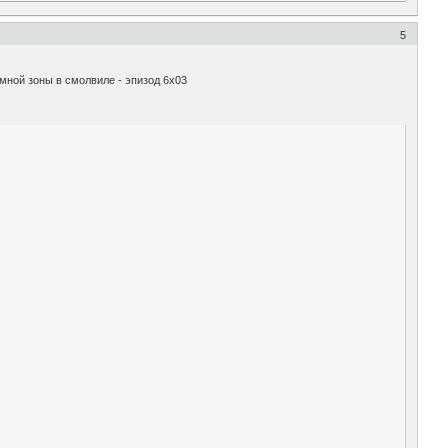
5
мной зоны в смолвиле - эпизод 6х03