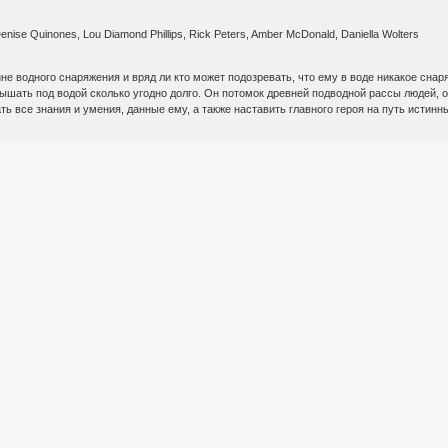
Denise Quinones, Lou Diamond Phillips, Rick Peters, Amber McDonald, Daniella Wolters
е водного снаряжения и вряд ли кто может подозревать, что ему в воде никакое снар
ышать под водой сколько угодно долго. Он потомок древней подводной рассы людей, 
ть все знания и умения, данные ему, а также наставить главного героя на путь истинн