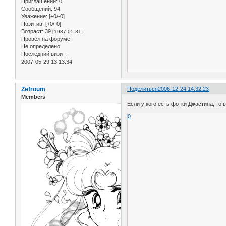
Приглашений:
0
Сообщений:
94
Уважение:
[+0/-0]
Позитив:
[+0/-0]
Возраст:
39
[1987-05-31]
Провел на форуме:
Не определено
Последний визит:
2007-05-29 13:13:34
Zefroum
Поделиться
2006-12-24 14:32:23
Members
Если у кого есть фотки Джастина, то
0