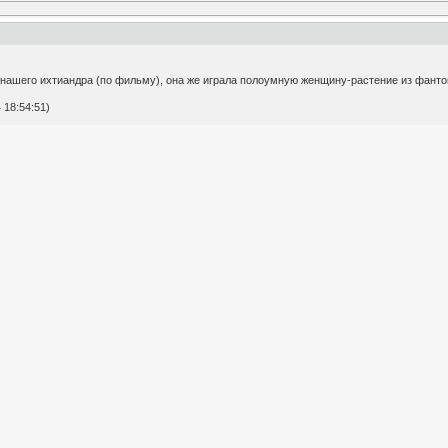
а нашего ихтиандра (по фильму), она же играла полоумную женщину-растение из фанто
 18:54:51)