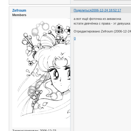
Zefroum
Поделиться
2006-12-24 18:52:17
Members
а вот ещё фоточка из аквамэна
кстати девчёнка с права - эт девушк
Отредактировано Zefroum (2006-12-24
0
Зарегистрирован
: 2006-12-23