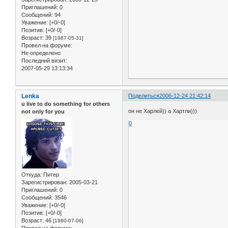
Приглашений:
0
Сообщений:
94
Уважение:
[+0/-0]
Позитив:
[+0/-0]
Возраст:
39
[1987-05-31]
Провел на форуме:
Не определено
Последний визит:
2007-05-29 13:13:34
Lenka
Поделиться
2006-12-24 21:42:14
u live to do something for others
он не Харлей)) а Хартли)))
not only for you
0
Откуда:
Питер
Зарегистрирован
: 2005-03-21
Приглашений:
0
Сообщений:
3546
Уважение:
[+0/-0]
Позитив:
[+0/-0]
Возраст:
46
[1980-07-06]
Провел на форуме: