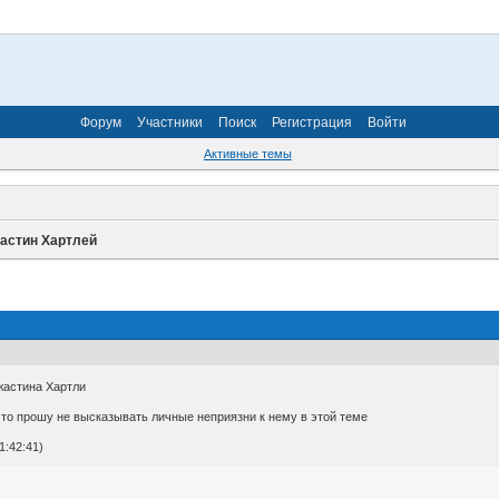
Форум
Участники
Поиск
Регистрация
Войти
Активные темы
жастин Хартлей
жастина Хартли
, то прошу не высказывать личные неприязни к нему в этой теме
1:42:41)