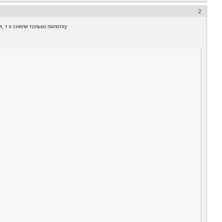
2
 т к сняли только пилотку