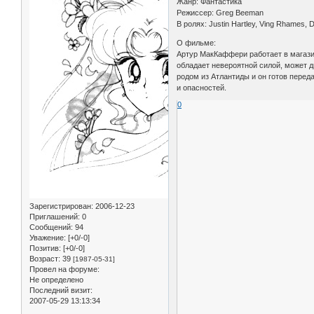
Жанр: Фантастика
Режиссер: Greg Beeman
В ролях: Justin Hartley, Ving Rhames, 
О фильме:
Артур МакКаффери работает в магазин
обладает невероятной силой, может д
родом из Атлантиды и он готов переда
и опасностей.
0
Зарегистрирован
: 2006-12-23
Приглашений:
0
Сообщений:
94
Уважение:
[+0/-0]
Позитив:
[+0/-0]
Возраст:
39
[1987-05-31]
Провел на форуме:
Не определено
Последний визит:
2007-05-29 13:13:34