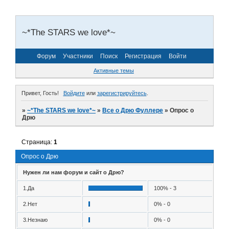
~*The STARS we love*~
Форум
Участники
Поиск
Регистрация
Войти
Активные темы
Привет, Гость!
Войдите
или
зарегистрируйтесь
.
»
~*The STARS we love*~
»
Все о Дрю Фуллере
»
Опрос о
Дрю
Страница:
1
Опрос о Дрю
Нужен ли нам форум и сайт о Дрю?
1.Да
100% - 3
2.Нет
0% - 0
3.Незнаю
0% - 0