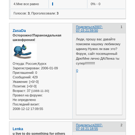
4.Мне все равно
0% - 0
Голосов:
3
;
Проголосовали:
3
Поделиться
2007-
1
ZasaDa
07-15 21:59:50
Осторожно!Параноидальная
Люди, прошу вас давайте
шизофрения!
поможем нашему любимому
админу.Нужно ли вам это?
Форум, сайт посвященный
Дрю!Мне лично ДА!Ленка ты
супер!!!!!!!!!!!
Откуда:
Россия,Курск
Зарегистрирован
: 2006-01-09
0
Приглашений:
0
Сообщений:
429
Уважение:
[+0/-0]
Позитив:
[+0/-0]
Возраст:
37
[1988-11-30]
Провел на форуме:
Не определено
Последний визит:
2008-12-12 17:09:55
Поделиться
2007-
2
Lenka
07-16 21:18:55
u live to do something for others