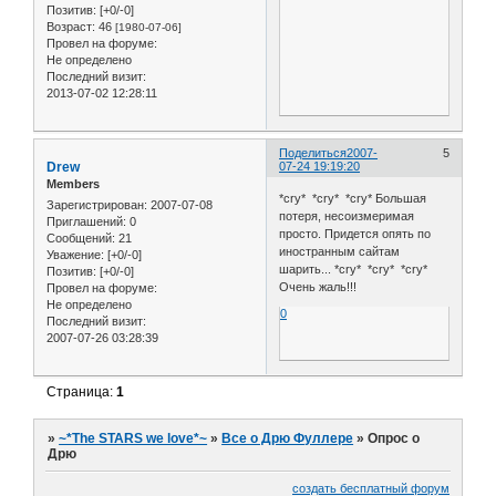
Позитив:
[+0/-0]
Возраст:
46
[1980-07-06]
Провел на форуме:
Не определено
Последний визит:
2013-07-02 12:28:11
Поделиться
2007-
5
Drew
07-24 19:19:20
Members
*cry* *cry* *cry* Большая
Зарегистрирован
: 2007-07-08
потеря, несоизмеримая
Приглашений:
0
просто. Придется опять по
Сообщений:
21
иностранным сайтам
Уважение:
[+0/-0]
шарить... *cry* *cry* *cry*
Позитив:
[+0/-0]
Очень жаль!!!
Провел на форуме:
Не определено
0
Последний визит:
2007-07-26 03:28:39
Страница:
1
»
~*The STARS we love*~
»
Все о Дрю Фуллере
»
Опрос о
Дрю
создать бесплатный форум