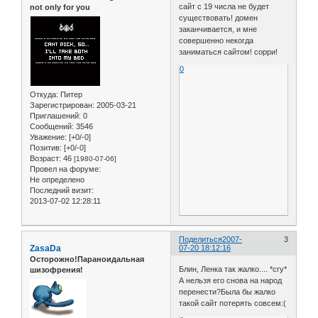
сайт с 19 числа не будет
not only for you
существовать! домен
заканчивается, и мне
совершенно некогда
заниматься сайтом! сорри!
0
Откуда:
Питер
Зарегистрирован
: 2005-03-21
Приглашений:
0
Сообщений:
3546
Уважение:
[+0/-0]
Позитив:
[+0/-0]
Возраст:
46
[1980-07-06]
Провел на форуме:
Не определено
Последний визит:
2013-07-02 12:28:11
Поделиться
2007-
3
ZasaDa
07-20 18:12:16
Осторожно!Параноидальная
Блин, Ленка так жалко.... *cry*
шизофрения!
А нельзя его снова на народ
перенести?Была бы жалко
такой сайт потерять совсем:(