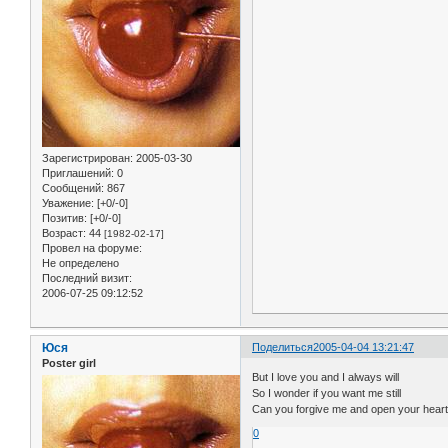
Зарегистрирован
: 2005-03-30
Приглашений:
0
Сообщений:
867
Уважение:
[+0/-0]
Позитив:
[+0/-0]
Возраст:
44
[1982-02-17]
Провел на форуме:
Не определено
Последний визит:
2006-07-25 09:12:52
Юся
Поделиться
2005-04-04 13:21:47
Poster girl
But I love you and I always will
So I wonder if you want me still
Can you forgive me and open your heart 
0