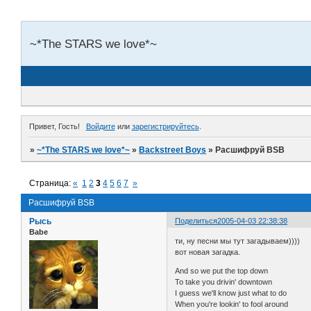
~*The STARS we love*~
Привет, Гость!
Войдите
или
зарегистрируйтесь
.
»
~*The STARS we love*~
»
Backstreet Boys
»
Расшифруй BSB
Страница:
«
1
2
3
4
5
6
7
»
Расшифруй BSB
Рысь
Поделиться
2005-04-03 22:38:38
Babe
ти, ну песни мы тут загадываем))))
вот новая загадка.
And so we put the top down
To take you drivin' downtown
I guess we'll know just what to do
When you're lookin' to fool around