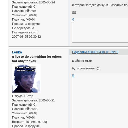
Зарегистрирован
: 2005-03-24
и вторая загадка до кучи. название пе
Приглашений:
0
Сообщений:
399
SS
Уважение:
[+0/-0]
Позитив:
[+0/-0]
0
Провел на форуме:
Не определено
Последний визит:
2007-08-25 02:30:32
Lenka
Поделиться
2005-04-04 01:59:19
u live to do something for others
шайнинг стар
not only for you
бутифул вумен =))
0
Откуда:
Питер
Зарегистрирован
: 2005-03-21
Приглашений:
0
Сообщений:
3546
Уважение:
[+0/-0]
Позитив:
[+0/-0]
Возраст:
46
[1980-07-06]
Провел на форуме: