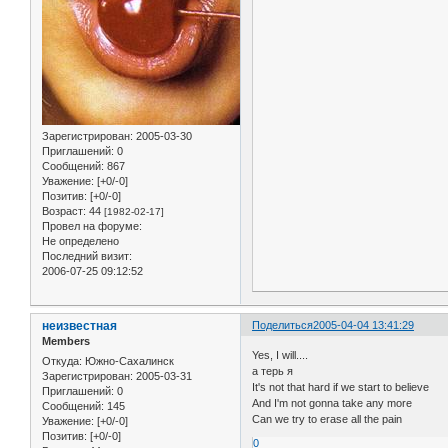
Зарегистрирован
: 2005-03-30
Приглашений:
0
Сообщений:
867
Уважение:
[+0/-0]
Позитив:
[+0/-0]
Возраст:
44
[1982-02-17]
Провел на форуме:
Не определено
Последний визит:
2006-07-25 09:12:52
неизвестная
Поделиться
2005-04-04 13:41:29
Members
Yes, I will....
Откуда:
Южно-Сахалинск
а терь я
Зарегистрирован
: 2005-03-31
It's not that hard if we start to believe
Приглашений:
0
And I'm not gonna take any more
Сообщений:
145
Can we try to erase all the pain
Уважение:
[+0/-0]
Позитив:
[+0/-0]
0