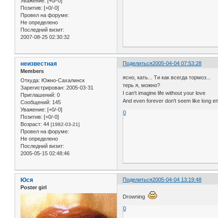
Уважение:
[+0/-0]
Позитив:
[+0/-0]
Провел на форуме:
Не определено
Последний визит:
2007-08-25 02:30:32
неизвестная
Поделиться
2005-04-04 07:53:28
Members
ясно, кать... Ти как всегда тормоз...
Откуда:
Южно-Сахалинск
терь я, можно?
Зарегистрирован
: 2005-03-31
I can't imagine life without your love
Приглашений:
0
And even forever don't seem like long e
Сообщений:
145
Уважение:
[+0/-0]
0
Позитив:
[+0/-0]
Возраст:
44
[1982-03-21]
Провел на форуме:
Не определено
Последний визит:
2005-05-15 02:48:46
Юся
Поделиться
2005-04-04 13:19:48
Poster girl
Drowning
0