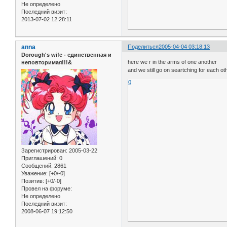
Не определено
Последний визит:
2013-07-02 12:28:11
anna
Поделиться
2005-04-04 03:18:13
Dorough's wife - единственная и
here we r in the arms of one another
неповторимая!!!&
and we still go on seartching for each oth
0
Зарегистрирован
: 2005-03-22
Приглашений:
0
Сообщений:
2861
Уважение:
[+0/-0]
Позитив:
[+0/-0]
Провел на форуме:
Не определено
Последний визит:
2008-06-07 19:12:50