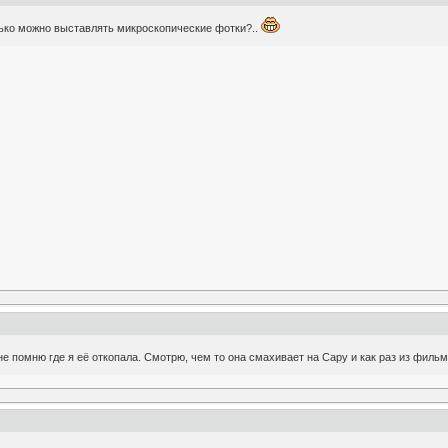
лько можно выставлять микроскопические фотки?..
е помню где я её откопала. Смотрю, чем то она смахивает на Сару и как раз из филь