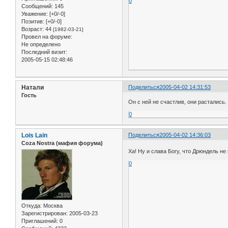
0
Сообщений:
145
Уважение:
[+0/-0]
Позитив:
[+0/-0]
Возраст:
44
[1982-03-21]
Провел на форуме:
Не определено
Последний визит:
2005-05-15 02:48:46
Натали
Поделиться
2005-04-02 14:31:53
Гость
Он с ней не счастлив, они растались.
0
Lois Lain
Поделиться
2005-04-02 14:36:03
Coza Nostra (мафия форума)
Ха! Ну и слава Богу, что Дрюндель н
0
Откуда:
Москва
Зарегистрирован
: 2005-03-23
Приглашений:
0