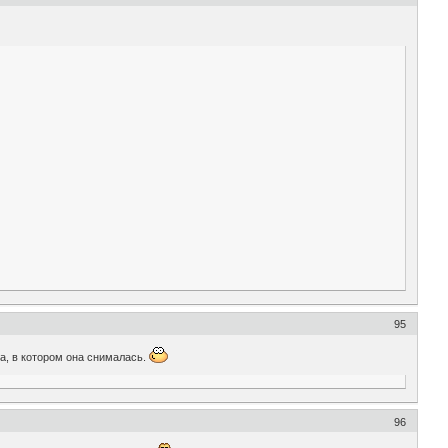
95
ма, в котором она снималась.
96