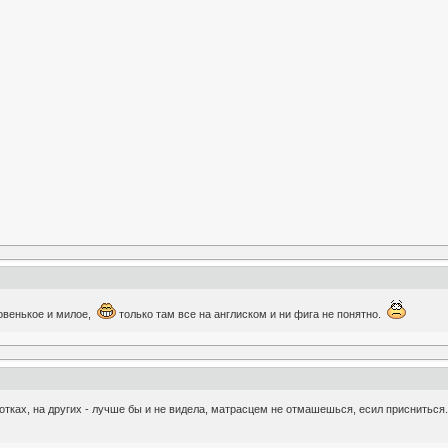
зовенькое и милое,
только там все на англиском и ни фига не понятно.
тках, на других - лучше бы и не видела, матрасцем не отмашешься, есил присниться... 