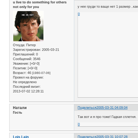
u live to do something for others
у нее груди то ваще нет 1 размер ..как
not only for you
0
Откуда:
Питер
Зарегистрирован
: 2005-03-21
Приглашений:
0
Сообщений:
3546
Уважение:
[+0/-0]
Позитив:
[+0/-0]
Возраст:
46
[1980-07-06]
Провел на форуме:
Не определено
Последний визит:
2013-07-02 12:28:11
Натали
Поделиться
2005-03-31 04:09:04
Гость
Так вот и я про тоже! Гадкая сплетня.
0
Lois Lain
Поделиться
2005-03-31 10:07:28