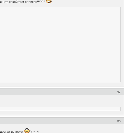
хнет, какой там селикон!!!???
97
98
е другая история
) <_<