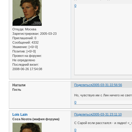
0
Откуда:
Москва
Зарегистрирован
: 2005-03-23
Приглашений:
0
Сообщений:
4332
Уважение:
[+0/-0]
Позитив:
[+0/-0]
Провел на форуме:
Не определено
Последний визит:
2008-06-26 17:54:08
Натали
Поделиться
2005-03-31 22:56:56
Гость
Но, чувствую им с Лин ничего не свет
0
Lois Lain
Поделиться
2005-03-31 23:11:10
Coza Nostra (мафия форума)
С Сарой если расстался - и ладно! <_
0