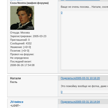
Coza Nostra (мафия форума)
Ваще не очень похожа... Натали, ско
0
Откуда:
Москва
Зарегистрирован
: 2005-03-23
Приглашений:
0
Сообщений:
4332
Уважение:
[+0/-0]
Позитив:
[+0/-0]
Провел на форуме:
Не определено
Последний визит:
2008-06-26 17:54:08
Натали
Поделиться
2005-03-31 10:16:20
Гость
Это помойму вообще не фотка, даже н
0
JV-twince
Поделиться
2005-03-31 16:14:04
~LOST~