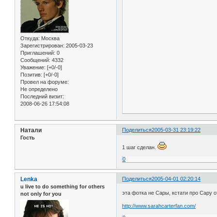
Откуда:
Москва
Зарегистрирован
: 2005-03-23
Приглашений:
0
Сообщений:
4332
Уважение:
[+0/-0]
Позитив:
[+0/-0]
Провел на форуме:
Не определено
Последний визит:
2008-06-26 17:54:08
Натали
Поделиться
2005-03-31 23:19:22
Гость
1 шаг сделан.
0
Lenka
Поделиться
2005-04-01 02:20:14
u live to do something for others
эта фотка не Сары, кстати про Сару от
not only for you
http://www.sarahcarterfan.com/