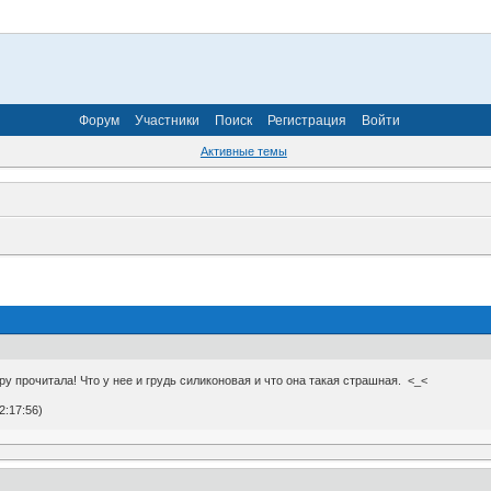
Форум
Участники
Поиск
Регистрация
Войти
Активные темы
у прочитала! Что у нее и грудь силиконовая и что она такая страшная. <_<
2:17:56)