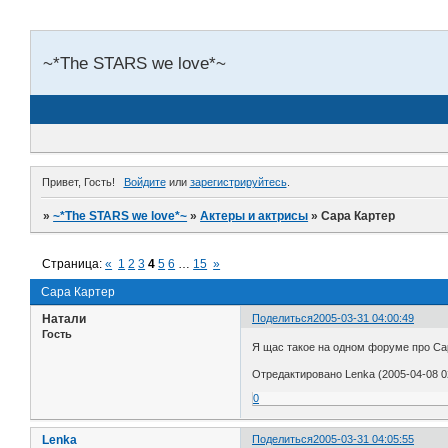
~*The STARS we love*~
Привет, Гость!
Войдите
или
зарегистрируйтесь
.
»
~*The STARS we love*~
»
Актеры и актрисы
»
Сара Картер
Страница:
«
1
2
3
4
5
6
…
15
»
Сара Картер
Натали
Поделиться
2005-03-31 04:00:49
Гость
Я щас такое на одном форуме про Сар
Отредактировано Lenka (2005-04-08 0
0
Lenka
Поделиться
2005-03-31 04:05:55