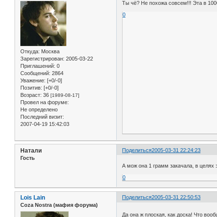
Ты чё? Не похожа совсем!!! Эта в 100
0
Откуда:
Москва
Зарегистрирован
: 2005-03-22
Приглашений:
0
Сообщений:
2864
Уважение:
[+0/-0]
Позитив:
[+0/-0]
Возраст:
36
[1989-08-17]
Провел на форуме:
Не определено
Последний визит:
2007-04-19 15:42:03
Натали
Поделиться
2005-03-31 22:24:23
Гость
А мож она 1 грамм закачала, в целях
0
Lois Lain
Поделиться
2005-03-31 22:50:53
Coza Nostra (мафия форума)
Да она ж плоская, как доска! Что воо