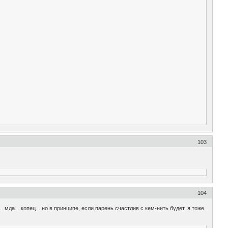
103
104
мда... копец... но в принципе, если парень счастлив с кем-нить будет, я тоже