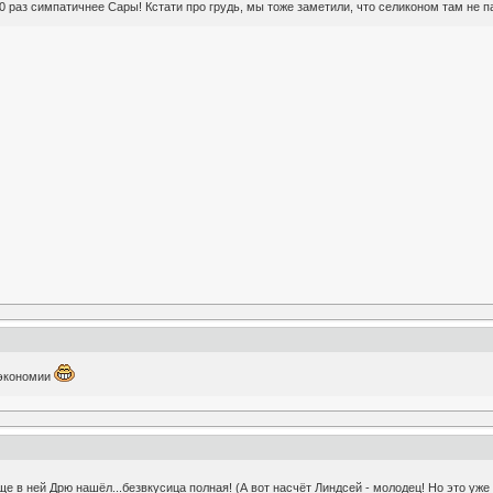
0 раз симпатичнее Сары! Кстати про грудь, мы тоже заметили, что селиконом там не па
 экономии
бще в ней Дрю нашёл...безвкусица полная! (А вот насчёт Линдсей - молодец! Но это уж