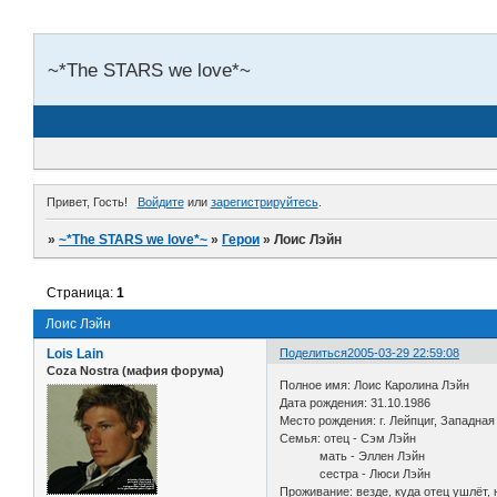
~*The STARS we love*~
Привет, Гость!
Войдите
или
зарегистрируйтесь
.
»
~*The STARS we love*~
»
Герои
»
Лоис Лэйн
Страница:
1
Лоис Лэйн
Lois Lain
Поделиться
2005-03-29 22:59:08
Coza Nostra (мафия форума)
Полное имя: Лоис Каролина Лэйн
Дата рождения: 31.10.1986
Место рождения: г. Лейпциг, Западна
Семья: отец - Сэм Лэйн
мать - Эллен Лэйн
сестра - Люси Лэйн
Проживание: везде, куда отец ушлёт,