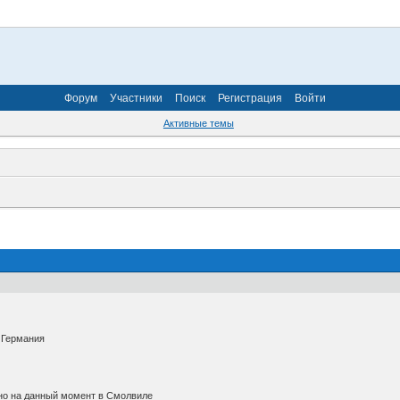
Форум
Участники
Поиск
Регистрация
Войти
Активные темы
я Германия
 но на данный момент в Смолвиле