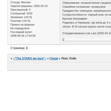
Откуда:
Москва
Образование: незаконченное среднее
Зарегистрирован
: 2005-03-23
Семейное положение: незамужем
Приглашений:
0
Гражданство: немецкое, американско
Сообщений:
4332
Суперспособности: чёрный пояс по ка
Уважение:
[+0/-0]
Краткая биография:
Позитив:
[+0/-0]
Родилась в Германии, где жила до 3-х
Провел на форуме:
лёгких. В 15 начала курить назло отц
Не определено
Последний визит:
Отредактировано Lois Lain (2005-04-20
2008-06-26 17:54:08
0
Страница:
1
»
~*The STARS we love*~
»
Герои
»
Лоис Лэйн