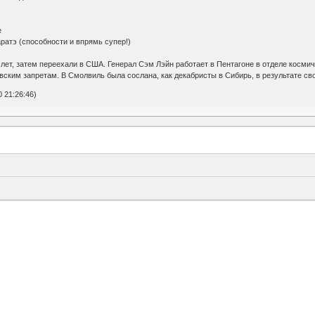
е
ратэ (способности и впрямь супер!)
 лет, затем переехали в США. Генерал Сэм Лэйн работает в Пентагоне в отделе космич
овским запретам. В Смолвиль была сослана, как декабристы в Сибирь, в результате сво
 21:26:46)