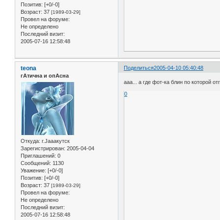
Позитив:
[+0/-0]
Возраст:
37
[1989-03-29]
Провел на форуме:
Не определено
Последний визит:
2005-07-16 12:58:48
teona
Поделиться
2005-04-10 05:40:48
гАтична и опАсна
ааа... а где фот-ка блин по которой о
0
Откуда:
г.Jaaaкутск
Зарегистрирован
: 2005-04-04
Приглашений:
0
Сообщений:
1130
Уважение:
[+0/-0]
Позитив:
[+0/-0]
Возраст:
37
[1989-03-29]
Провел на форуме:
Не определено
Последний визит:
2005-07-16 12:58:48