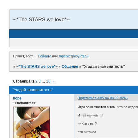
~*The STARS we love*~
Привет, Гость!
Войдите
или
зарегистрируйтесь
.
»
~*The STARS we love*~
»
Общение
»
"Угадай знаменитость"
Страница:
1
2
3
…
28
»
"Угадай знаменитость"
hope
Поделиться
2005-04-08 02:36:45
~Enchantress~
Игра заключается в том, что по отдел
И так начнем !!!
-> Кто это ?
это актриса