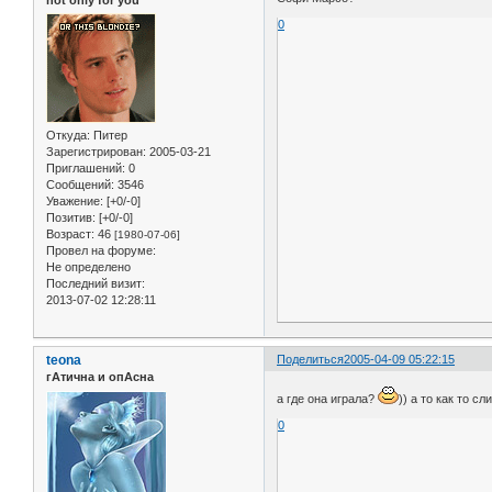
0
Откуда:
Питер
Зарегистрирован
: 2005-03-21
Приглашений:
0
Сообщений:
3546
Уважение:
[+0/-0]
Позитив:
[+0/-0]
Возраст:
46
[1980-07-06]
Провел на форуме:
Не определено
Последний визит:
2013-07-02 12:28:11
teona
Поделиться
2005-04-09 05:22:15
гАтична и опАсна
а где она играла?
)) а то как то с
0