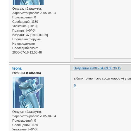
Откуда:
г.Jaaaкутск
Зарегистрирован
: 2005-04-04
Приглашений:
0
Сообщений:
1130
Уважение:
[+0/-0]
Позитив:
[+0/-0]
Возраст:
37
[1989-03-29]
Провел на форуме:
Не определено
Последний визит:
2005-07-16 12:58:48
teona
Поделиться
2005-04-09 05:30:15
гАтична и опАсна
а блин точно... это софи марсо +) у 
0
Откуда:
г.Jaaaкутск
Зарегистрирован
: 2005-04-04
Приглашений:
0
Сообщений:
1130
Уважение:
[+0/-0]