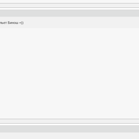
льет Бинош =))