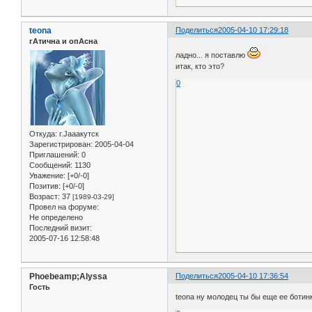
teona
Поделиться
2005-04-10 17:29:18
гАтична и опАсна
ладно... я поставлю
итак, кто это?
0
Откуда:
г.Jaaaкутск
Зарегистрирован
: 2005-04-04
Приглашений:
0
Сообщений:
1130
Уважение:
[+0/-0]
Позитив:
[+0/-0]
Возраст:
37
[1989-03-29]
Провел на форуме:
Не определено
Последний визит:
2005-07-16 12:58:48
Phoebeamp;Alyssa
Поделиться
2005-04-10 17:36:54
Гость
teona ну молодец ты бы еще ее ботинк