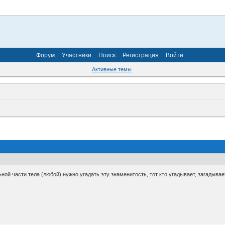
Форум
Участники
Поиск
Регистрация
Войти
Активные темы
ьной части тела (любой) нужно угадать эту знаменитость, тот кто угадывает, загадывае