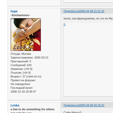
hope
Поделиться
2005-04-08 21:11:10
~Enchantress~
teona, она француженка, но это не Жу
0
Откуда:
Москва
Зарегистрирован
: 2005-03-21
Приглашений:
0
Сообщений:
620
Уважение:
[+0/-0]
Позитив:
[+0/-0]
Возраст:
37
[1988-09-24]
Провел на форуме:
Не определено
Последний визит:
2008-12-18 19:36:47
Lenka
Поделиться
2005-04-09 02:20:41
u live to do something for others
Софи Марсо?
not only for you