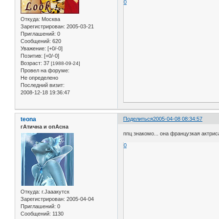
0
Откуда:
Москва
Зарегистрирован
: 2005-03-21
Приглашений:
0
Сообщений:
620
Уважение:
[+0/-0]
Позитив:
[+0/-0]
Возраст:
37
[1988-09-24]
Провел на форуме:
Не определено
Последний визит:
2008-12-18 19:36:47
teona
Поделиться
2005-04-08 08:34:57
гАтична и опАсна
ппц знакомо... она французкая актри
0
Откуда:
г.Jaaaкутск
Зарегистрирован
: 2005-04-04
Приглашений:
0
Сообщений:
1130