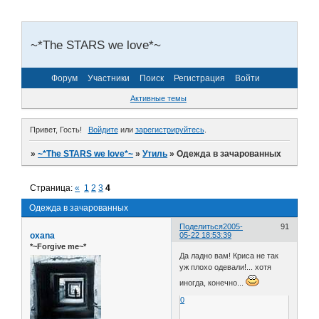
~*The STARS we love*~
Форум
Участники
Поиск
Регистрация
Войти
Активные темы
Привет, Гость!
Войдите
или
зарегистрируйтесь
.
»
~*The STARS we love*~
»
Утиль
»
Одежда в зачарованных
Страница:
«
1
2
3
4
Одежда в зачарованных
Поделиться
2005-
91
oxana
05-22 18:53:39
*~Forgive me~*
Да ладно вам! Криса не так
уж плохо одевали!... хотя
иногда, конечно...
0