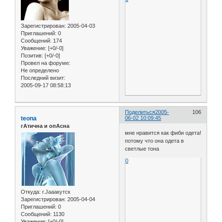
Зарегистрирован
: 2005-04-03
Приглашений:
0
Сообщений:
174
Уважение:
[+0/-0]
Позитив:
[+0/-0]
Провел на форуме:
Не определено
Последний визит:
2005-09-17 08:58:13
Поделиться
2005-
106
teona
06-02 10:09:45
гАтична и опАсна
мне нравится как фиби одета!
потому что она одета в
светлые тона
0
Откуда:
г.Jaaaкутск
Зарегистрирован
: 2005-04-04
Приглашений:
0
Сообщений:
1130
Уважение:
[+0/-0]