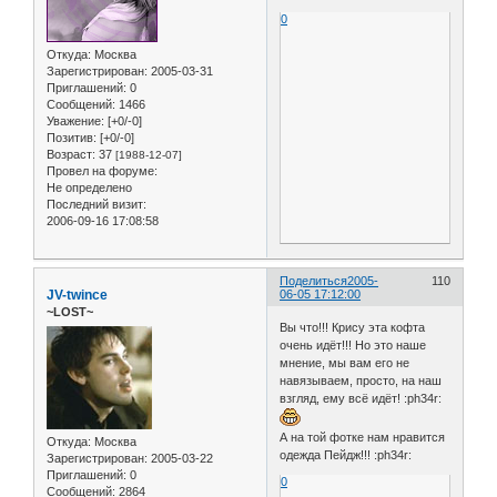
0
Откуда:
Москва
Зарегистрирован
: 2005-03-31
Приглашений:
0
Сообщений:
1466
Уважение:
[+0/-0]
Позитив:
[+0/-0]
Возраст:
37
[1988-12-07]
Провел на форуме:
Не определено
Последний визит:
2006-09-16 17:08:58
Поделиться
2005-
110
JV-twince
06-05 17:12:00
~LOST~
Вы что!!! Крису эта кофта
очень идёт!!! Но это наше
мнение, мы вам его не
навязываем, просто, на наш
взгляд, ему всё идёт! :ph34r:
А на той фотке нам нравится
Откуда:
Москва
одежда Пейдж!!! :ph34r:
Зарегистрирован
: 2005-03-22
Приглашений:
0
0
Сообщений:
2864