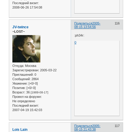
Последний визит:
2008-06-26 17:54:08
Поделиться
2005-
116
JV-twince
08-15 13:54:56
~LOST~
:ph34r:
0
Откуда:
Москва
Зарегистрирован
: 2005-03-22
Приглашений:
0
Сообщений:
2864
Уважение:
[+0/-0]
Позитив:
[+0/-0]
Возраст:
36
[1989-08-17]
Провел на форуме:
Не определено
Последний визит:
2007-04-19 15:42:03
Поделиться
2005-
117
Lois Lain
08-15 21:43:38