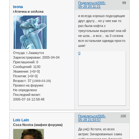
Поделиться
2005-
99
teona
05-28 20:11:21
гАтична и опАсна
и всегда хорошо подходящие
друг другу... но у нее как то
раз была кофта с
треугольным вырезом! она ей
не шла... и все... за 3 сезона
вся остальная одежда просто
шик!
Откуда:
г.Jaaaкутск
0
Зарегистрирован
: 2005-04-04
Приглашений:
0
Сообщений:
1130
Уважение:
[+0/-0]
Позитив:
[+0/-0]
Возраст:
37
[1989-03-29]
Провел на форуме:
Не определено
Последний визит:
2005-07-16 12:58:48
Поделиться
2005-
100
Lois Lain
05-28 21:53:57
Coza Nostra (мафия форума)
Да уж)) Кстати, из всех
актрис Зачарованных сама
себе визажист ток Алисса))