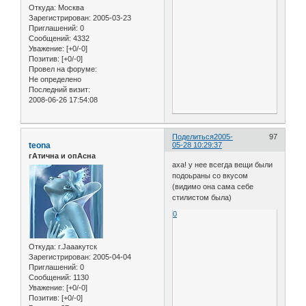
Откуда:
Москва
Зарегистрирован
: 2005-03-23
Приглашений:
0
Сообщений:
4332
Уважение:
[+0/-0]
Позитив:
[+0/-0]
Провел на форуме:
Не определено
Последний визит:
2008-06-26 17:54:08
Поделиться
2005-
97
teona
05-28 10:29:37
гАтична и опАсна
аха! у нее всегда вещи были
подоьраны со вкусом
(видимо она сама себе
стилистом была)
0
Откуда:
г.Jaaaкутск
Зарегистрирован
: 2005-04-04
Приглашений:
0
Сообщений:
1130
Уважение:
[+0/-0]
Позитив:
[+0/-0]