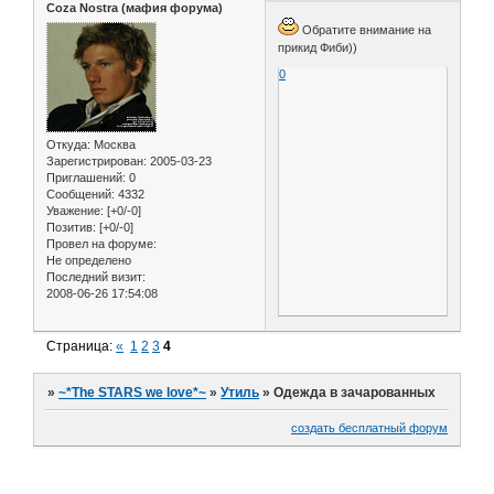
Coza Nostra (мафия форума)
Обратите внимание на
прикид Фиби))
0
Откуда:
Москва
Зарегистрирован
: 2005-03-23
Приглашений:
0
Сообщений:
4332
Уважение:
[+0/-0]
Позитив:
[+0/-0]
Провел на форуме:
Не определено
Последний визит:
2008-06-26 17:54:08
Страница:
«
1
2
3
4
»
~*The STARS we love*~
»
Утиль
»
Одежда в зачарованных
создать бесплатный форум