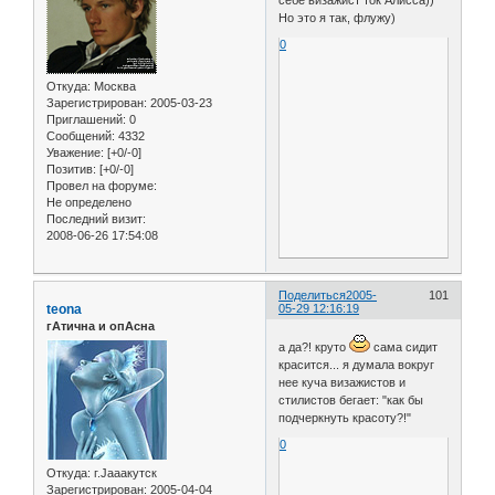
Но это я так, флужу)
0
Откуда:
Москва
Зарегистрирован
: 2005-03-23
Приглашений:
0
Сообщений:
4332
Уважение:
[+0/-0]
Позитив:
[+0/-0]
Провел на форуме:
Не определено
Последний визит:
2008-06-26 17:54:08
Поделиться
2005-
101
teona
05-29 12:16:19
гАтична и опАсна
а да?! круто
сама сидит
красится... я думала вокруг
нее куча визажистов и
стилистов бегает: "как бы
подчеркнуть красоту?!"
0
Откуда:
г.Jaaaкутск
Зарегистрирован
: 2005-04-04