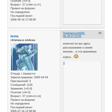
Позитив:
[+0/-0]
Возраст:
37
[1988-12-07]
Провел на форуме:
Не определено
Последний визит:
2006-09-16 17:08:58
Поделиться
2005-
93
teona
05-26 07:23:55
гАтична и опАсна
конечно! но мы здесь
рассказываем о своем
мнении... и эта оранжевая
кофта...
0
Откуда:
г.Jaaaкутск
Зарегистрирован
: 2005-04-04
Приглашений:
0
Сообщений:
1130
Уважение:
[+0/-0]
Позитив:
[+0/-0]
Возраст:
37
[1989-03-29]
Провел на форуме:
Не определено
Последний визит:
2005-07-16 12:58:48