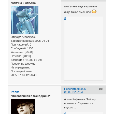
гАтична и опАсна
аха! у нее еще выржание
лица такое смешное
0
Откуда:
г.Jaaaкутск
Зарегистрирован
: 2005-04-04
Приглашений:
0
Сообщений:
1130
Уважение:
[+0/-0]
Позитив:
[+0/-0]
Возраст:
37
[1989-03-29]
Провел на форуме:
Не определено
Последний визит:
2005-07-16 12:58:48
Поделиться
2005-
105
Репка
06-02 10:02:03
"Влюбленная в Фандорина"
А мне Кофточка Пайпер
нравится. Скромно и со
вкусом...
0