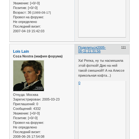
Уважение:
[+0/-0]
Позитив:
[+0/-0]
Возраст:
36
[1989-08-17]
Провел на форуме:
Не определено
Последний визит:
2007-04-19 15:42:03
Поделиться
2005-
111
Lois Lain
06-11 21:31:56
Coza Nostra (мафия форума)
Ха! Репка, ну ты насмешила
этой фоткой! Дрю на ней
такой смешной!! А на Алиссе
прикольная кофта...)
0
Откуда:
Москва
Зарегистрирован
: 2005-03-23
Приглашений:
0
Сообщений:
4332
Уважение:
[+0/-0]
Позитив:
[+0/-0]
Провел на форуме:
Не определено
Последний визит:
2008-06-26 17:54:08