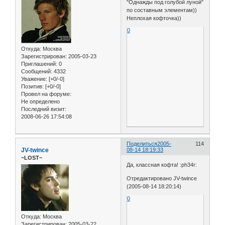
"Однажды под голубой луной"
по составным элементам))
Неплохая кофточка))
0
Откуда:
Москва
Зарегистрирован
: 2005-03-23
Приглашений:
0
Сообщений:
4332
Уважение:
[+0/-0]
Позитив:
[+0/-0]
Провел на форуме:
Не определено
Последний визит:
2008-06-26 17:54:08
Поделиться
2005-
114
JV-twince
08-14 18:19:33
~LOST~
Да, классная кофта! :ph34r:
Отредактировано JV-twince
(2005-08-14 18:20:14)
0
Откуда:
Москва
Зарегистрирован
: 2005-03-22