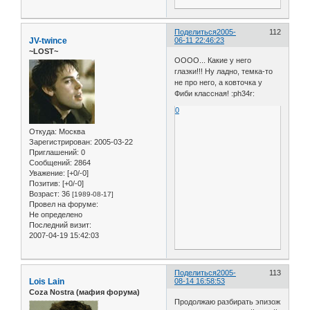
Поделиться
2005-
112
JV-twince
06-11 22:46:23
~LOST~
ОООО... Какие у него
глазки!!! Ну ладно, темка-то
не про него, а ковточка у
Фиби классная! :ph34r:
0
Откуда:
Москва
Зарегистрирован
: 2005-03-22
Приглашений:
0
Сообщений:
2864
Уважение:
[+0/-0]
Позитив:
[+0/-0]
Возраст:
36
[1989-08-17]
Провел на форуме:
Не определено
Последний визит:
2007-04-19 15:42:03
Поделиться
2005-
113
Lois Lain
08-14 16:58:53
Coza Nostra (мафия форума)
Продолжаю разбирать эпизож