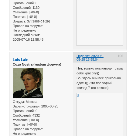
Приглашений:
0
Сообщений:
1130
Уважение:
[+0/-0]
Позитив:
[+0/-0]
Возраст:
37
[1989-03-29]
Провел на форуме:
Не определено
Последний визит:
2005-07-16 12:58:48
Поделиться
2005-
102
Lois Lain
05-29 13:55:04
Coza Nostra (мафия форума)
Нет, только она наводит сама
себе красоту))
Во, здесь они все прикольно
одеты)) Это последний
эпизод 7-ого сезона)
0
Откуда:
Москва
Зарегистрирован
: 2005-03-23
Приглашений:
0
Сообщений:
4332
Уважение:
[+0/-0]
Позитив:
[+0/-0]
Провел на форуме:
Не определено