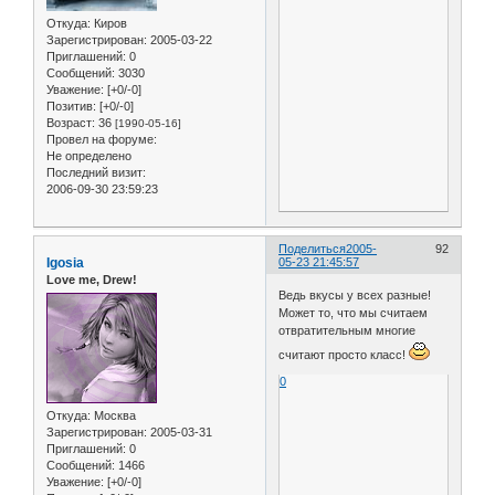
Откуда:
Киров
Зарегистрирован
: 2005-03-22
Приглашений:
0
Сообщений:
3030
Уважение:
[+0/-0]
Позитив:
[+0/-0]
Возраст:
36
[1990-05-16]
Провел на форуме:
Не определено
Последний визит:
2006-09-30 23:59:23
Поделиться
2005-
92
Igosia
05-23 21:45:57
Love me, Drew!
Ведь вкусы у всех разные!
Может то, что мы считаем
отвратительным многие
считают просто класс!
0
Откуда:
Москва
Зарегистрирован
: 2005-03-31
Приглашений:
0
Сообщений:
1466
Уважение:
[+0/-0]