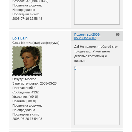
Возраст:
37
[1989-03-29]
Провел на форуме:
Не определено
Последний визит:
2005-07-16 12:58:48
Поделиться
2005-
98
Lois Lain
05-28 15:37:07
Coza Nostra (мафия форума)
Да! Не похоже, чтобы её кто-
то одевал... У неё такие
деловые костюмы)) и
платья...
0
Откуда:
Москва
Зарегистрирован
: 2005-03-23
Приглашений:
0
Сообщений:
4332
Уважение:
[+0/-0]
Позитив:
[+0/-0]
Провел на форуме:
Не определено
Последний визит:
2008-06-26 17:54:08