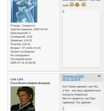
хуже
0
Откуда:
г.Jaaaкутск
Зарегистрирован
: 2005-04-04
Приглашений:
0
Сообщений:
1130
Уважение:
[+0/-0]
Позитив:
[+0/-0]
Возраст:
37
[1989-03-29]
Провел на форуме:
Не определено
Последний визит:
2005-07-16 12:58:48
Поделиться
2005-
96
Lois Lain
05-27 13:38:40
Coza Nostra (мафия форума)
Ага! Хпрви одевают, как Лео,
а Лео - как нашу деревенскую
кукурузу Кларкушу)
Мне оч нравится, как Прю
одевали)) Так здорово
0