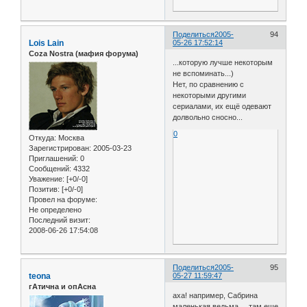
Поделиться
2005-
94
Lois Lain
05-26 17:52:14
Coza Nostra (мафия форума)
...которую лучше некоторым
не вспоминать...)
Нет, по сравнению с
некоторыми другими
сериалами, их ещё одевают
долвольно сносно...
0
Откуда:
Москва
Зарегистрирован
: 2005-03-23
Приглашений:
0
Сообщений:
4332
Уважение:
[+0/-0]
Позитив:
[+0/-0]
Провел на форуме:
Не определено
Последний визит:
2008-06-26 17:54:08
Поделиться
2005-
95
teona
05-27 11:59:47
гАтична и опАсна
аха! например, Сабрина
маленькая ведьма.... там еще