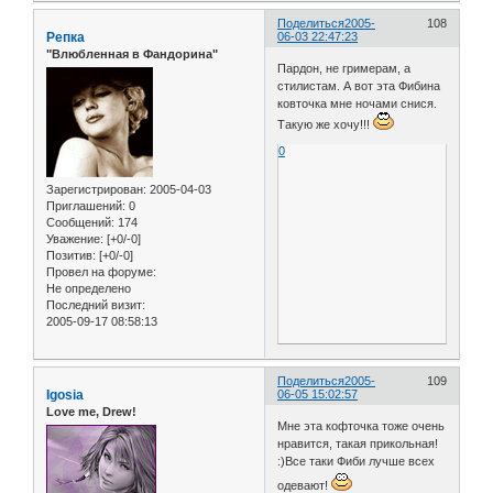
Поделиться
2005-
108
Репка
06-03 22:47:23
"Влюбленная в Фандорина"
Пардон, не гримерам, а
стилистам. А вот эта Фибина
ковточка мне ночами снися.
Такую же хочу!!!
0
Зарегистрирован
: 2005-04-03
Приглашений:
0
Сообщений:
174
Уважение:
[+0/-0]
Позитив:
[+0/-0]
Провел на форуме:
Не определено
Последний визит:
2005-09-17 08:58:13
Поделиться
2005-
109
Igosia
06-05 15:02:57
Love me, Drew!
Мне эта кофточка тоже очень
нравится, такая прикольная!
:)Все таки Фиби лучше всех
одевают!