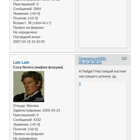
Приглашений:
0
Сообщений:
2864
Уважение:
[+0/-0]
Позитив:
[+0/-0]
Возраст:
36
[1989-08-17]
Провел на форуме:
Не определено
Последний визит:
2007-04-19 15:42:03
Поделиться
2005-
115
Lois Lain
08-14 20:38:10
Coza Nostra (мафия форума)
А Пейдж? Настоящий костюм
настоящего шпиона :gy:
0
Откуда:
Москва
Зарегистрирован
: 2005-03-23
Приглашений:
0
Сообщений:
4332
Уважение:
[+0/-0]
Позитив:
[+0/-0]
Провел на форуме:
Не определено