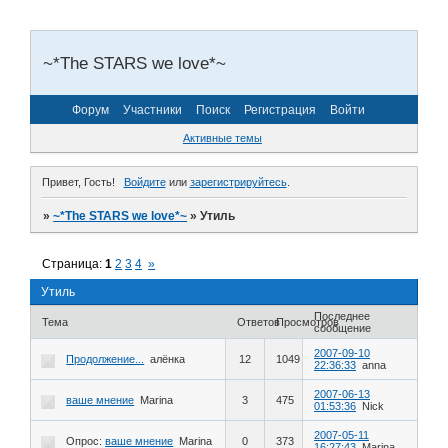
~*The STARS we love*~
Форум
Участники
Поиск
Регистрация
Войти
Активные темы
Привет, Гость!
Войдите
или
зарегистрируйтесь
.
»
~*The STARS we love*~
»
Утиль
Страница:
1
2
3
4
»
Утиль
Последнее
Тема
Ответов
Просмотров
сообщение
2007-09-10
Продолжение...
алёнка
12
1049
22:36:33
anna
2007-06-13
ваше мнение
Marina
3
475
01:53:36
Nick
2007-05-11
Опрос:
ваше мнение
Marina
0
373
16:27:43
Marina