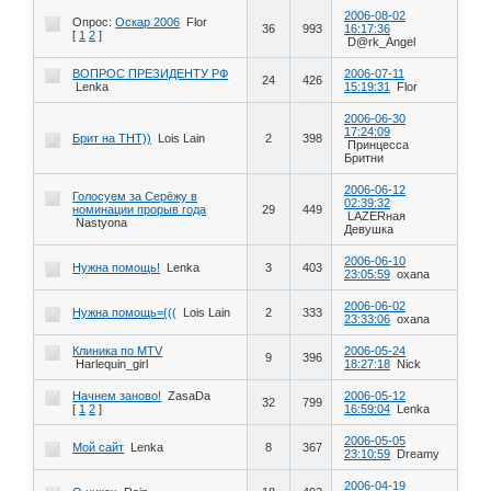
2006-08-02
Опрос:
Оскар 2006
Flor
36
993
16:17:36
[
1
2
]
D@rk_Angel
ВОПРОС ПРЕЗИДЕНТУ РФ
2006-07-11
24
426
Lenka
15:19:31
Flor
2006-06-30
17:24:09
Брит на ТНТ))
Lois Lain
2
398
Принцесса
Бритни
2006-06-12
Голосуем за Серёжу в
02:39:32
номинации прорыв года
29
449
LAZERная
Nastyona
Девушка
2006-06-10
Нужна помощь!
Lenka
3
403
23:05:59
oxana
2006-06-02
Нужна помощь=(((
Lois Lain
2
333
23:33:06
oxana
Клиника по MTV
2006-05-24
9
396
Harlequin_girl
18:27:18
Nick
Начнем заново!
ZasaDa
2006-05-12
32
799
[
1
2
]
16:59:04
Lenka
2006-05-05
Мой сайт
Lenka
8
367
23:10:59
Dreamy
2006-04-19