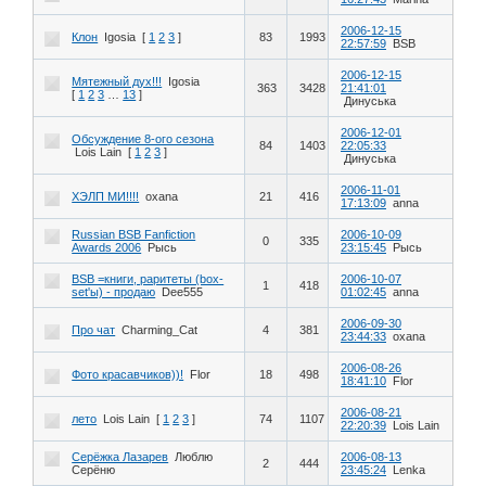
2006-12-15
Клон
Igosia
[
1
2
3
]
83
1993
22:57:59
BSB
2006-12-15
Мятежный дух!!!
Igosia
363
3428
21:41:01
[
1
2
3
…
13
]
Динуська
2006-12-01
Обсуждение 8-ого сезона
84
1403
22:05:33
Lois Lain
[
1
2
3
]
Динуська
2006-11-01
ХЭЛП МИ!!!!
oxana
21
416
17:13:09
anna
Russian BSB Fanfiction
2006-10-09
0
335
Awards 2006
Рысь
23:15:45
Рысь
BSB =книги, раритеты (box-
2006-10-07
1
418
set'ы) - продаю
Dee555
01:02:45
anna
2006-09-30
Про чат
Charming_Cat
4
381
23:44:33
oxana
2006-08-26
Фото красавчиков))!
Flor
18
498
18:41:10
Flor
2006-08-21
лето
Lois Lain
[
1
2
3
]
74
1107
22:20:39
Lois Lain
Серёжка Лазарев
Люблю
2006-08-13
2
444
Серёню
23:45:24
Lenka