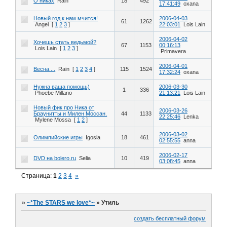
О никах
Rain
18
492
17:41:49
oxana
Новый год к нам мчится!
2006-04-03
61
1262
Angel
[
1
2
3
]
22:03:01
Lois Lain
2006-04-02
Хочешь стать ведьмой?
67
1153
00:16:13
Lois Lain
[
1
2
3
]
Primavera
2006-04-01
Весна....
Rain
[
1
2
3
4
]
115
1524
17:32:24
oxana
Нужна ваша помощь)
2006-03-30
1
336
Phoebe Millano
21:13:21
Lois Lain
Новый фик про Ника от
2006-03-26
Браунитты и Милен Моссан.
44
1133
22:25:46
Lenka
Mylene Mossa
[
1
2
]
2006-03-02
Олимпийские игры
Igosia
18
461
02:55:55
anna
2006-02-17
DVD на bolero.ru
Selia
10
419
03:08:45
anna
Страница:
1
2
3
4
»
»
~*The STARS we love*~
»
Утиль
создать бесплатный форум