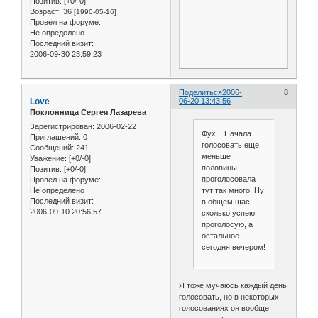
Позитив:
[+0/-0]
Возраст:
36
[1990-05-16]
Провел на форуме:
Не определено
Последний визит:
2006-09-30 23:59:23
Поделиться
2006-
8
Love
06-20 13:43:56
Поклонница Сергея Лазарева
Зарегистрирован
: 2006-02-22
Фух... Начала
Приглашений:
0
голосовать еще
Сообщений:
241
меньше
Уважение:
[+0/-0]
половины
Позитив:
[+0/-0]
проголосовала
Провел на форуме:
Не определено
тут так много! Ну
Последний визит:
в общем щас
2006-09-10 20:56:57
сколько успею
проголосую, а
остальное
сегодня вечером!
Я тоже мучаюсь каждый день
голосовать, но в некоторых
голосованиях он вообще