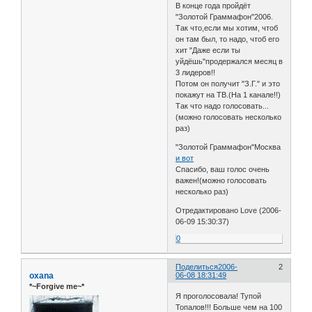
В конце года пройдёт
"Золотой Граммафон"2006.
Так что,если мы хотим, чтоб
он там был, то надо, чтоб его
хит "Даже если ты
уйдёшь"продержался месяц в
3 лидеров!!
Потом он получит "З.Г." и это
покажут на ТВ.(На 1 канале!!)
Так что надо голосовать...
(можно голосовать несколько
раз)
"Золотой Граммафон"Москва
и вот
Спасибо, ваш голос очень
важен!(можно голосовать
несколько раз)
Отредактировано Love (2006-
06-09 15:30:37)
0
Поделиться
2006-
2
oxana
06-08 18:31:49
*~Forgive me~*
Я проголосовала! Тупой
Топалов!!! Больше чем на 100