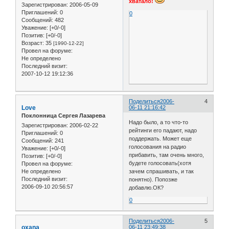
хватало!
Зарегистрирован
: 2006-05-09
Приглашений:
0
0
Сообщений:
482
Уважение:
[+0/-0]
Позитив:
[+0/-0]
Возраст:
35
[1990-12-22]
Провел на форуме:
Не определено
Последний визит:
2007-10-12 19:12:36
Поделиться
2006-
4
Love
06-11 21:16:42
Поклонница Сергея Лазарева
Надо было, а то что-то
Зарегистрирован
: 2006-02-22
рейтинги его падают, надо
Приглашений:
0
поддержать. Может еще
Сообщений:
241
голосования на радио
Уважение:
[+0/-0]
прибавить, там очень много,
Позитив:
[+0/-0]
будете голосовать(хотя
Провел на форуме:
Не определено
зачем спрашивать, и так
Последний визит:
понятно). Попозже
2006-09-10 20:56:57
добавлю.ОК?
0
Поделиться
2006-
5
oxana
06-11 23:49:38