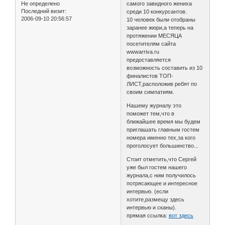
Не определено
самого завидного жениха
Последний визит:
среди 10 конкурсантов.
2006-09-10 20:56:57
10 человек были отобраны
заранее жюри,а теперь на
протяжении МЕСЯЦА
посетителям сайта
wwwarriva.ru
предоставляется
возможность составить из 10
финалистов ТОП-
ЛИСТ,расположив ребят по
своим симпатиям.
Нашему журналу это
поможет тем,что в
ближайшее время мы будем
приглашать главным гостем
номера именно тех,за кого
проголосует большинство...
Стоит отметить,что Сергей
уже был гостем нашего
журнала,с ним получилось
потрясающее и интересное
интервью. (если
хотите,размещу здесь
интервью и сканы).
прямая ссылка:
вот здесь