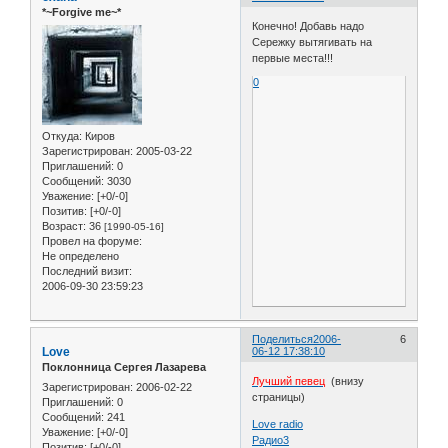
*~Forgive me~*
Конечно! Добавь надо
Сережку вытягивать на
первые места!!!
0
Откуда:
Киров
Зарегистрирован
: 2005-03-22
Приглашений:
0
Сообщений:
3030
Уважение:
[+0/-0]
Позитив:
[+0/-0]
Возраст:
36
[1990-05-16]
Провел на форуме:
Не определено
Последний визит:
2006-09-30 23:59:23
Поделиться
2006-
6
Love
06-12 17:38:10
Поклонница Сергея Лазарева
Лучший певец
(внизу
Зарегистрирован
: 2006-02-22
страницы)
Приглашений:
0
Сообщений:
241
Love radio
Уважение:
[+0/-0]
Радио3
Позитив:
[+0/-0]