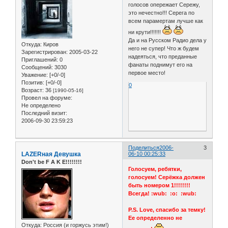
голосов опережает Сережу,
это нечестно!!! Серега по
всем парамертам лучше как
ни крути!!!!!!!
Да и на Русском Радио дела у
Откуда:
Киров
него не супер! Что ж будем
Зарегистрирован
: 2005-03-22
надеяться, что преданные
Приглашений:
0
фанаты поднимут его на
Сообщений:
3030
первое место!
Уважение:
[+0/-0]
Позитив:
[+0/-0]
0
Возраст:
36
[1990-05-16]
Провел на форуме:
Не определено
Последний визит:
2006-09-30 23:59:23
Поделиться
2006-
3
LAZERная Девушка
06-10 00:25:33
Don't be F A K E!!!!!!!!
Голосуем, ребятки,
голосуем! Серёжка должен
быть номером 1!!!!!!!!
Всегда! :wub: :o: :wub:
P.S. Love, спасибо за темку!
Ее определенно не
Откуда:
Россия (и горжусь этим!)