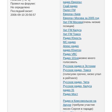
радио Европа+
Провел на форуме:
Скай радио
Не определено
Пилот FM
Последний визит:
Европа+ Киев
2006-09-10 20:56:57
Европа+ Москва за 2005 год
Хит FM Москва
(очень низкие
позиции)
Хит FM Калуга
Хит FM Томск
Радио Юность
MC-радио
Апекс радио
радио Юнитон
Радио VBC
Радио 101ок
можно много
голосовать
Русское радио в Эстонии
Русское радио, Томск
(голосуем срочно, низко упал
в рейтинге)
Русское радио, Чита
Русское радио, Калуга
радио 31
Радио Мост
Радио в Комсомольске на
Амуре
(требуем участие
песен Сергея в параде)