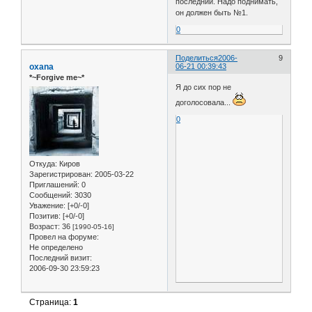
последний. Надо поднимать,
он должен быть №1.
0
Поделиться
2006-
9
oxana
06-21 00:39:43
*~Forgive me~*
Я до сих пор не
доголосовала...
0
Откуда:
Киров
Зарегистрирован
: 2005-03-22
Приглашений:
0
Сообщений:
3030
Уважение:
[+0/-0]
Позитив:
[+0/-0]
Возраст:
36
[1990-05-16]
Провел на форуме:
Не определено
Последний визит:
2006-09-30 23:59:23
Страница:
1