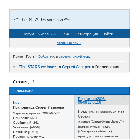
~*The STARS we love*~
Форум
Участники
Поиск
Регистрация
Войти
Активные темы
Привет, Гость!
Войдите
или
зарегистрируйтесь
.
»
~*The STARS we love*~
»
Сергей Лазарев
»
Голосования
Страница:
1
Голосования
Поделиться
2006-
1
Love
06-08 17:56:16
Поклонница Сергея Лазарева
Пожалуйста проголосуйте за
Зарегистрирован
: 2006-02-22
Сережу:
Приглашений:
0
журнал "Свадебный Вальс" и
Сообщений:
241
портал wwwarriva.ru
Уважение:
[+0/-0]
(Самарская область)
Позитив:
[+0/-0]
проводит голосование за
Провел на форуме: