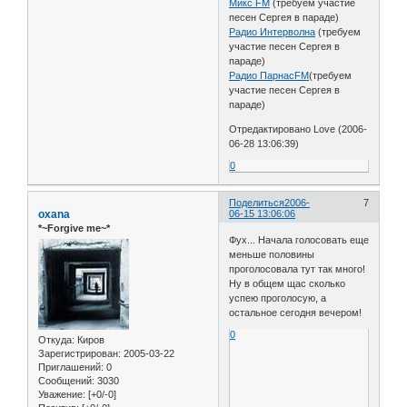
Микс FM
(требуем участие
песен Сергея в параде)
Радио Интерволна
(требуем
участие песен Сергея в
параде)
Радио ПарнасFM
(требуем
участие песен Сергея в
параде)
Отредактировано Love (2006-
06-28 13:06:39)
0
Поделиться
2006-
7
oxana
06-15 13:06:06
*~Forgive me~*
Фух... Начала голосовать еще
меньше половины
проголосовала тут так много!
Ну в общем щас сколько
успею проголосую, а
остальное сегодня вечером!
0
Откуда:
Киров
Зарегистрирован
: 2005-03-22
Приглашений:
0
Сообщений:
3030
Уважение:
[+0/-0]