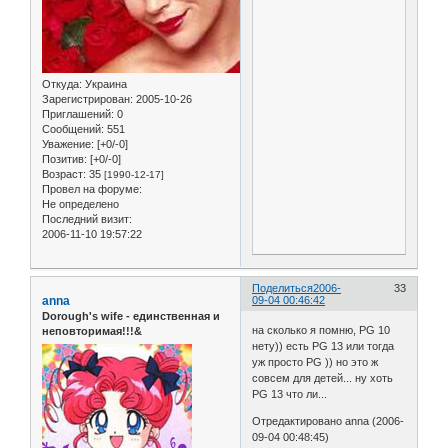
Откуда:
Украина
Зарегистрирован
: 2005-10-26
Приглашений:
0
Сообщений:
551
Уважение:
[+0/-0]
Позитив:
[+0/-0]
Возраст:
35
[1990-12-17]
Провел на форуме:
Не определено
Последний визит:
2006-11-10 19:57:22
Поделиться
2006-
33
anna
09-04 00:46:42
Dorough's wife - единственная и
на сколько я помню, PG 10
неповторимая!!!&
нету)) есть PG 13 или тогда
уж просто PG )) но это ж
совсем для детей... ну хоть
PG 13 что ли...
Отредактировано anna (2006-
09-04 00:48:45)