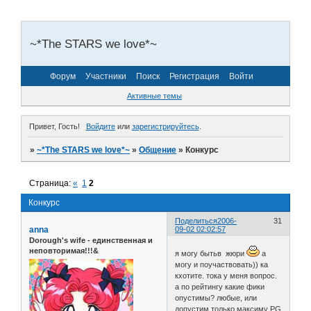
~*The STARS we love*~
Форум
Участники
Поиск
Регистрация
Войти
Активные темы
Привет, Гость!
Войдите
или
зарегистрируйтесь
.
»
~*The STARS we love*~
»
Общение
»
Конкурс
Страница:
«
1
2
Конкурс
Поделиться
2006-
31
anna
09-02 02:02:57
Dorough's wife - единственная и
неповторимая!!!&
я могу бытьв жюри
а
могу и поучаствовать)) ка
кхотите. тока у меня вопрос.
а по рейтингу какие фики
опустимы? любые, или
допустим только максиму PG