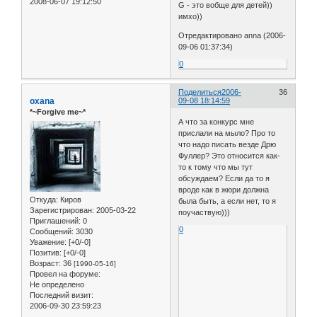
2008-06-07 19:12:50
G - это вобще для детей))
имхо))
Отредактировано anna (2006-
09-06 01:37:34)
0
Поделиться
2006-
36
oxana
09-08 18:14:59
*~Forgive me~*
А что за конкурс мне
прислали на мыло? Про то
что надо писать везде Дрю
Фуллер? Это относится как-
то к тому что мы тут
обсуждаем? Если да то я
вроде как в жюри должна
Откуда:
Киров
была быть, а если нет, то я
Зарегистрирован
: 2005-03-22
поучаствую)))
Приглашений:
0
0
Сообщений:
3030
Уважение:
[+0/-0]
Позитив:
[+0/-0]
Возраст:
36
[1990-05-16]
Провел на форуме:
Не определено
Последний визит:
2006-09-30 23:59:23