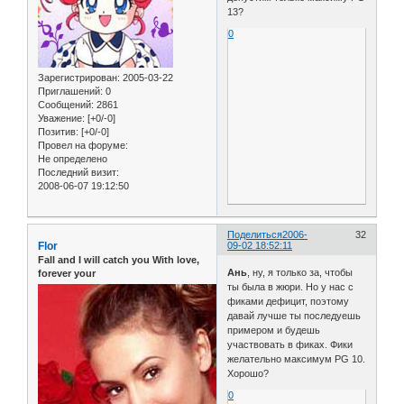
13?
0
Зарегистрирован
: 2005-03-22
Приглашений:
0
Сообщений:
2861
Уважение:
[+0/-0]
Позитив:
[+0/-0]
Провел на форуме:
Не определено
Последний визит:
2008-06-07 19:12:50
Поделиться
2006-
32
Flor
09-02 18:52:11
Fall and I will catch you With love,
Ань
, ну, я только за, чтобы
forever your
ты была в жюри. Но у нас с
фиками дефицит, поэтому
давай лучше ты последуешь
примером и будешь
участвовать в фиках. Фики
желательно максимум PG 10.
Хорошо?
0