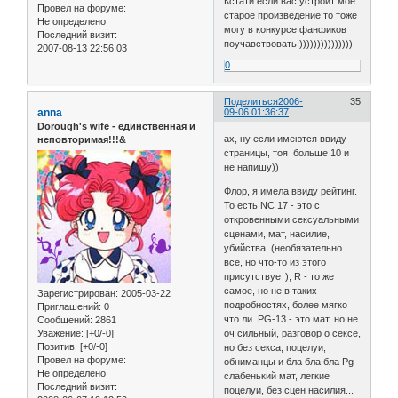
Кстати если вас устроит мое
Провел на форуме:
старое произведение то тоже
Не определено
могу в конкурсе фанфиков
Последний визит:
поучавствовать:)))))))))))))))
2007-08-13 22:56:03
0
Поделиться
2006-
35
anna
09-06 01:36:37
Dorough's wife - единственная и
ах, ну если имеются ввиду
неповторимая!!!&
страницы, тоя больше 10 и
не напишу))
Флор, я имела ввиду рейтинг.
То есть NC 17 - это с
откровенными сексуальными
сценами, мат, насилие,
убийства. (необязательно
все, но что-то из этого
присутствует), R - то же
самое, но не в таких
Зарегистрирован
: 2005-03-22
подробностях, более мягко
Приглашений:
0
что ли. PG-13 - это мат, но не
Сообщений:
2861
оч сильный, разговор о сексе,
Уважение:
[+0/-0]
Позитив:
[+0/-0]
но без секса, поцелуи,
Провел на форуме:
обниманцы и бла бла бла Pg
Не определено
слабенький мат, легкие
Последний визит:
поцелуи, без сцен насилия...