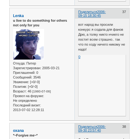
Поделиться
2006-
37
Lenka
09-15 18:30:45
u live to do something for others
вот народ вы просили
not only for you
конкурс я содала для фанов
Дрю, а толку никто нчиего не
постит всем страшно.. так
что по ходу ничего никому не
надо!
0
Откуда:
Питер
Зарегистрирован
: 2005-03-21
Приглашений:
0
Сообщений:
3546
Уважение:
[+0/-0]
Позитив:
[+0/-0]
Возраст:
46
[1980-07-06]
Провел на форуме:
Не определено
Последний визит:
2013-07-02 12:28:11
Поделиться
2006-
38
oxana
09-30 23:57:40
*~Forgive me~*