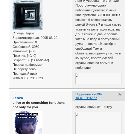
Лен! Я уверена что это надо!
Просто нужно сроки
побольше сделать! У меня
щас времени ВООБЩЕ нет! Я
встаю в 6 возвращаюсь
домой ближе к 7 и надо как-то
успеть на репетиции еще, на
Откуда:
Киров
д.з. я конечно давно забила
Зарегистрирован
: 2005-03-22
хотя мне надо о поступлении
Приглашений:
0
думать, после 19 октября я
Сообщений:
3030
свободна)) Там я
Уважение:
[+0/-0]
обязательно приму участие в
Позитив:
[+0/-0]
конкурсе, просто сделай
Возраст:
36
[1990-05-16]
ограничения по времени
Провел на форуме:
побольше
Не определено
Последний визит:
0
2006-09-30 23:59:23
Поделиться
2006-
39
Lenka
10-01 01:42:37
u live to do something for others
ограничений нет... я жду
not only for you
0