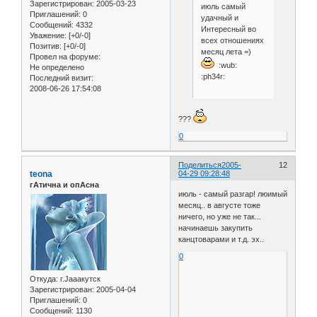
Зарегистрирован
: 2005-03-23
июль самый
Приглашений:
0
удачный и
Сообщений:
4332
Интересный во
Уважение:
[+0/-0]
всех отношениях
Позитив:
[+0/-0]
месяц лета =)
Провел на форуме:
:wub:
Не определено
:ph34r:
Последний визит:
2008-06-26 17:54:08
???
0
Поделиться
2005-
12
teona
04-29 09:28:48
гАтична и опАсна
июль - самый разгар! люимый
месяц.. в августе тоже
ничего, но уже не так...
начинаешь закупить
канцтоварами и т.д. эх..
0
Откуда:
г.Jaaaкутск
Зарегистрирован
: 2005-04-04
Приглашений:
0
Сообщений:
1130