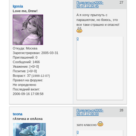
Поделиться
2005-
27
Igosia
05-07 12:25:45
Love me, Drew!
А я хочу прыгнуть с
парашютом, но боюсь, это
все таки страшно и опасно!
0
Откуда:
Москва
Зарегистрирован
: 2005-03-31
Приглашений:
0
Сообщений:
1466
Уважение:
[+0/-0]
Позитив:
[+0/-0]
Возраст:
37
[1988-12-07]
Провел на форуме:
Не определено
Последний визит:
2006-09-16 17:08:58
Поделиться
2005-
28
teona
05-07 17:00:00
гАтична и опАсна
зато классно
0