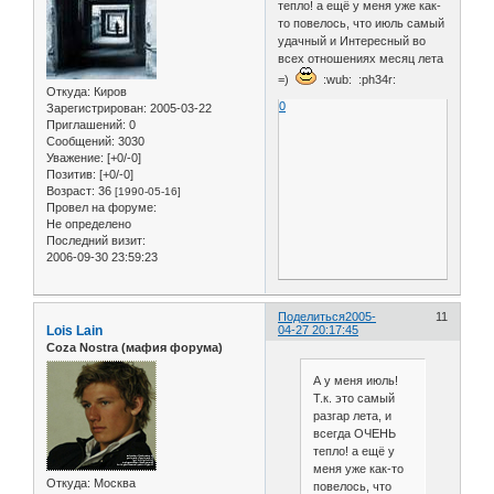
тепло! а ещё у меня уже как-
то повелось, что июль самый
удачный и Интересный во
всех отношениях месяц лета
=)
:wub: :ph34r:
Откуда:
Киров
0
Зарегистрирован
: 2005-03-22
Приглашений:
0
Сообщений:
3030
Уважение:
[+0/-0]
Позитив:
[+0/-0]
Возраст:
36
[1990-05-16]
Провел на форуме:
Не определено
Последний визит:
2006-09-30 23:59:23
Поделиться
2005-
11
Lois Lain
04-27 20:17:45
Coza Nostra (мафия форума)
А у меня июль!
Т.к. это самый
разгар лета, и
всегда ОЧЕНЬ
тепло! а ещё у
меня уже как-то
Откуда:
Москва
повелось, что