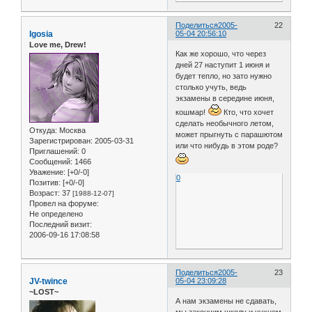
Поделиться
2005-
22
Igosia
05-04 20:56:10
Love me, Drew!
Как же хорошо, что через
дней 27 наступит 1 июня и
будет тепло, но зато нужно
столько учуть, ведь
экзамены в середине июня,
кошмар!
Кто, что хочет
сделать необычного летом,
Откуда:
Москва
может прыгнуть с парашютом
Зарегистрирован
: 2005-03-31
или что нибудь в этом роде?
Приглашений:
0
Сообщений:
1466
Уважение:
[+0/-0]
0
Позитив:
[+0/-0]
Возраст:
37
[1988-12-07]
Провел на форуме:
Не определено
Последний визит:
2006-09-16 17:08:58
Поделиться
2005-
23
JV-twince
05-04 23:09:28
~LOST~
А нам экзамены не сдавать,