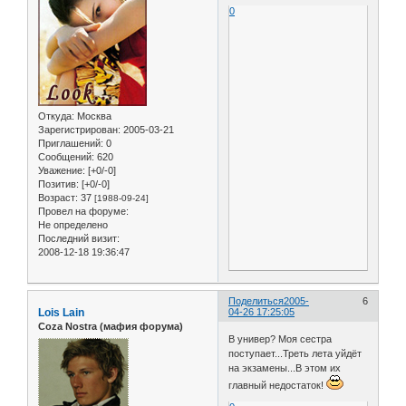
0
Откуда:
Москва
Зарегистрирован
: 2005-03-21
Приглашений:
0
Сообщений:
620
Уважение:
[+0/-0]
Позитив:
[+0/-0]
Возраст:
37
[1988-09-24]
Провел на форуме:
Не определено
Последний визит:
2008-12-18 19:36:47
Поделиться
2005-
6
Lois Lain
04-26 17:25:05
Coza Nostra (мафия форума)
В универ? Моя сестра
поступает...Треть лета уйдёт
на экзамены...В этом их
главный недостаток!