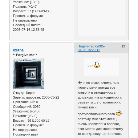
Уважение:
[+0/-0]
Позитив:
[+0/-0]
Возраст:
37
[1989-03-29]
Провел на форуме:
Не определено
Последний визит:
2005-07-16 12:58:48
Поделиться
2005-
13
oxana
04-29 15:23:12
*~Forgive me~*
???
Ну, я не знаю почему, но в
июле у меня всегда все
клево! и в отношениях с
Откуда:
Киров
друзьями, и в отношениях с
Зарегистрирован
: 2005-03-22
Приглашений:
0
семьей, и .. в отномениях с
Сообщений:
3030
личностями
Уважение:
[+0/-0]
противоположного пола
Позитив:
[+0/-0]
поэтому мне этот месяц
Возраст:
36
[1990-05-16]
очень нравится! а вообще,
Провел на форуме:
этот месяц для меня почему-
Не определено
то всегда получается очень
Последний визит: