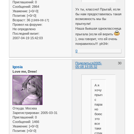
Приглашений:
0
Сообщений:
2864
Ух ты, классно! Прыгай, если
Уважение:
[+0/-0]
бы нам предоставилась такая
Позитив:
[+0/-0]
возможность мы бы
Возраст:
36
[1989-08-17]
прыгнули!
Провел на форуме:
Наша бывшая одноклассница
Не определено
Последний визит:
прыгала (если ей верить
2007-04-19 15:42:03
), она говорит, что ей очень
понравилось!!! :ph34r:
0
Поделиться
2005-
30
Igosia
05-08 13:05:32
Love me, Drew!
А я
хочу
прыгнуть
с
парашютом,
Откуда:
Москва
но
Зарегистрирован
: 2005-03-31
боюсь,
Приглашений:
0
это
Сообщений:
1466
все
Уважение:
[+0/-0]
таки
Позитив:
[+0/-0]
страшно