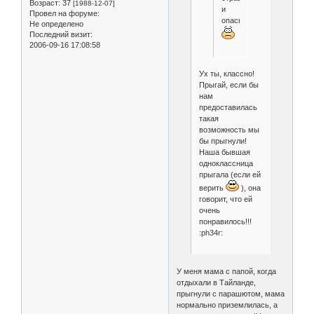
Возраст:
37
[1988-12-07]
и
Провел на форуме:
опасно!
Не определено
Последний визит:
2006-09-16 17:08:58
Ух ты, классно!
Прыгай, если бы
нам
предоставилась
такая
возможность мы
бы прыгнули!
Наша бывшая
одноклассница
прыгала (если ей
верить
), она
говорит, что ей
очень
понравилось!!!
:ph34r:
У меня мама с папой, когда
отдыхали в Тайланде,
прыгнули с парашютом, мама
нормально приземлилась, а