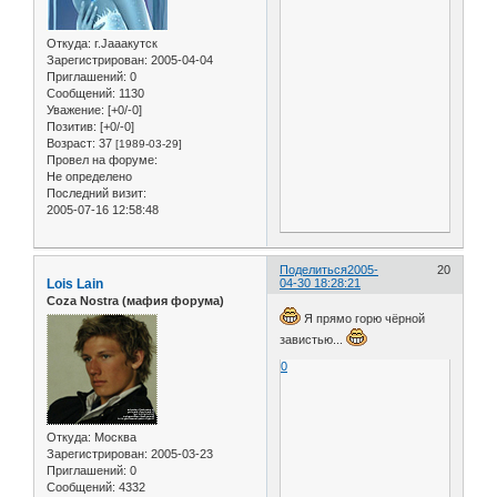
Откуда:
г.Jaaaкутск
Зарегистрирован
: 2005-04-04
Приглашений:
0
Сообщений:
1130
Уважение:
[+0/-0]
Позитив:
[+0/-0]
Возраст:
37
[1989-03-29]
Провел на форуме:
Не определено
Последний визит:
2005-07-16 12:58:48
Поделиться
2005-
20
Lois Lain
04-30 18:28:21
Coza Nostra (мафия форума)
Я прямо горю чёрной
завистью...
0
Откуда:
Москва
Зарегистрирован
: 2005-03-23
Приглашений:
0
Сообщений:
4332