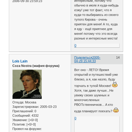
интересным, потому что
2006-09-30 23:59:23
обычно в июле я куда-нибудь
езжу! уже тот факт, что я
куда-то выбираюсь из своего
тупого Кирова - очень
приятен для меня! А то, куда
я еду - ещё приятнее для
меня! потому что это всегда
разные и интересные места!
0
Поделиться
2005-
14
Lois Lain
04-29 15:44:33
Coza Nostra (мафия форума)
Вот оно - ЛЕТО! Время
открытий и путешествий уже
близко, а я, как назло, буду
торчать в тупой Москве!
Хотя, так даже лучше...Не
увижу своих шумных и
многочисленных
Откуда:
Москва
РВОТственничков... А кто
Зарегистрирован
: 2005-03-23
Приглашений:
0
куда планирует поехать?
Сообщений:
4332
0
Уважение:
[+0/-0]
Позитив:
[+0/-0]
Провел на форуме: