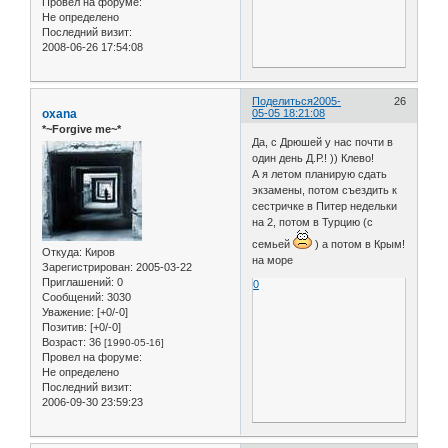
Провел на форуме:
Не определено
Последний визит:
2008-06-26 17:54:08
Поделиться
2005-
26
oxana
05-05 18:21:08
*~Forgive me~*
Да, с Дрюшей у нас почти в
один день Д.Р.! )) Клево!
А я летом планирую сдать
экзамены, потом съездить к
сестричке в Питер недельки
на 2, потом в Турцию (с
семьей
) а потом в Крым!
Откуда:
Киров
на море
Зарегистрирован
: 2005-03-22
Приглашений:
0
0
Сообщений:
3030
Уважение:
[+0/-0]
Позитив:
[+0/-0]
Возраст:
36
[1990-05-16]
Провел на форуме:
Не определено
Последний визит:
2006-09-30 23:59:23