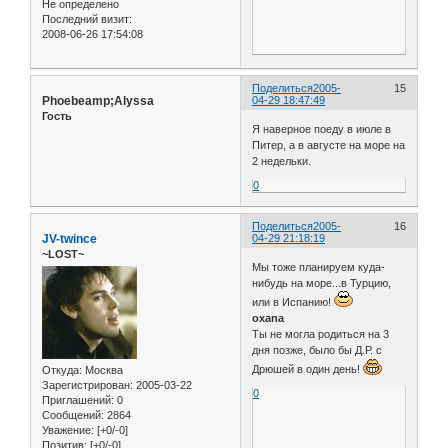
Не определено
Последний визит:
2008-06-26 17:54:08
Поделиться
2005-
15
Phoebeamp;Alyssa
04-29 18:47:49
Гость
Я наверное поеду в июле в
Питер, а в августе на море на
2 недельки.
0
Поделиться
2005-
16
JV-twince
04-29 21:18:19
~LOST~
Мы тоже планируем куда-
нибудь на море...в Турцию,
или в Испанию!
oxana
Ты не могла родиться на 3
дня позже, было бы Д.Р. с
Дрюшей в один день!
Откуда:
Москва
Зарегистрирован
: 2005-03-22
0
Приглашений:
0
Сообщений:
2864
Уважение:
[+0/-0]
Позитив:
[+0/-0]