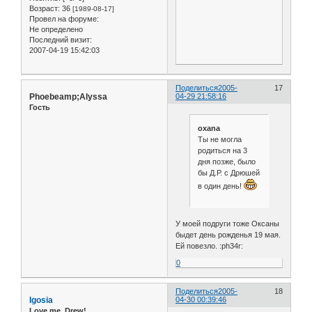
Возраст:
36
[1989-08-17]
Провел на форуме:
Не определено
Последний визит:
2007-04-19 15:42:03
Поделиться
2005-
17
Phoebeamp;Alyssa
04-29 21:58:16
Гость
oxana
Ты не могла
родиться на 3
дня позже, было
бы Д.Р. с Дрюшей
в один день!
У моей подруги тоже Оксаны
быдет день рожденья 19 мая.
Ей повезло. :ph34r:
0
Поделиться
2005-
18
Igosia
04-30 00:39:46
Love me, Drew!