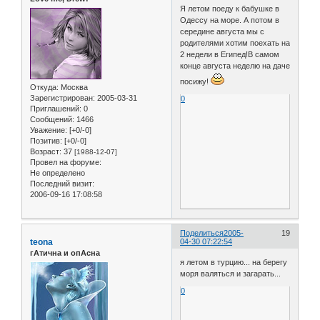
Я летом поеду к бабушке в
Одессу на море. А потом в
середине августа мы с
родителями хотим поехать на
2 недели в Египед!В самом
конце августа неделю на даче
посижу!
Откуда:
Москва
Зарегистрирован
: 2005-03-31
0
Приглашений:
0
Сообщений:
1466
Уважение:
[+0/-0]
Позитив:
[+0/-0]
Возраст:
37
[1988-12-07]
Провел на форуме:
Не определено
Последний визит:
2006-09-16 17:08:58
Поделиться
2005-
19
teona
04-30 07:22:54
гАтична и опАсна
я летом в турцию... на берегу
моря валяться и загарать...
0