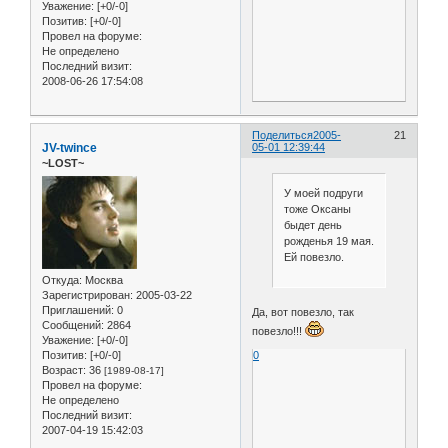
Уважение:
[+0/-0]
Позитив:
[+0/-0]
Провел на форуме:
Не определено
Последний визит:
2008-06-26 17:54:08
Поделиться
2005-
21
JV-twince
05-01 12:39:44
~LOST~
У моей подруги
тоже Оксаны
быдет день
рожденья 19 мая.
Ей повезло.
Откуда:
Москва
Зарегистрирован
: 2005-03-22
Приглашений:
0
Да, вот повезло, так
Сообщений:
2864
повезло!!!
Уважение:
[+0/-0]
0
Позитив:
[+0/-0]
Возраст:
36
[1989-08-17]
Провел на форуме:
Не определено
Последний визит:
2007-04-19 15:42:03