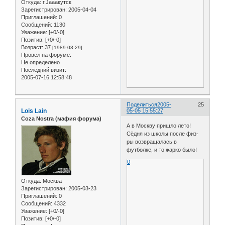
Откуда:
г.Jaaaкутск
Зарегистрирован
: 2005-04-04
Приглашений:
0
Сообщений:
1130
Уважение:
[+0/-0]
Позитив:
[+0/-0]
Возраст:
37
[1989-03-29]
Провел на форуме:
Не определено
Последний визит:
2005-07-16 12:58:48
Поделиться
2005-
25
Lois Lain
05-05 15:55:27
Coza Nostra (мафия форума)
А в Москву пришло лето!
Сёдня из школы после физ-
ры возвращалась в
футболке, и то жарко было!
0
Откуда:
Москва
Зарегистрирован
: 2005-03-23
Приглашений:
0
Сообщений:
4332
Уважение:
[+0/-0]
Позитив:
[+0/-0]