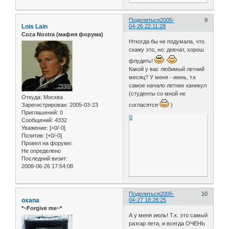
Поделиться
2005-
9
Lois Lain
04-26 22:11:28
Coza Nostra (мафия форума)
Нткогда бы не подумала, что
скажу это, но: девчат, хорош
флудить!
Какой у вас любимый летний
месяц? У меня - июнь, т.к
самое начало летних каникул
(студенты со мной не
Откуда:
Москва
согласятся
)
Зарегистрирован
: 2005-03-23
Приглашений:
0
0
Сообщений:
4332
Уважение:
[+0/-0]
Позитив:
[+0/-0]
Провел на форуме:
Не определено
Последний визит:
2008-06-26 17:54:08
Поделиться
2005-
10
oxana
04-27 18:28:25
*~Forgive me~*
А у меня июль! Т.к. это самый
разгар лета, и всегда ОЧЕНЬ