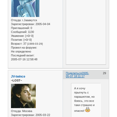
Откуда:
г.Jaaaкутск
Зарегистрирован
: 2005-04-04
Приглашений:
0
Сообщений:
1130
Уважение:
[+0/-0]
Позитив:
[+0/-0]
Возраст:
37
[1989-03-29]
Провел на форуме:
Не определено
Последний визит:
2005-07-16 12:58:48
Поделиться
2005-
29
JV-twince
05-07 18:11:17
~LOST~
А я хочу
прыгнуть с
парашютом, но
боюсь, это все
таки страшно и
опасно!
Откуда:
Москва
Зарегистрирован
: 2005-03-22