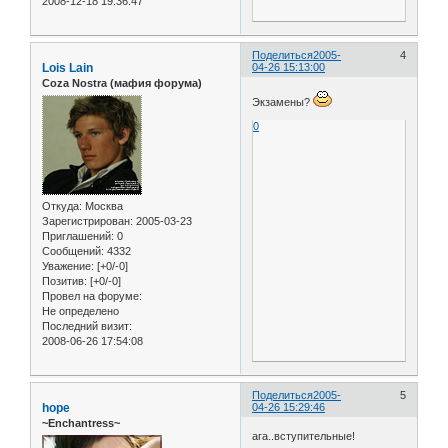
2008-12-18 19:36:47
Поделиться
2005-
4
Lois Lain
04-26 15:13:00
Coza Nostra (мафия форума)
Экзамены?
0
Откуда:
Москва
Зарегистрирован
: 2005-03-23
Приглашений:
0
Сообщений:
4332
Уважение:
[+0/-0]
Позитив:
[+0/-0]
Провел на форуме:
Не определено
Последний визит:
2008-06-26 17:54:08
Поделиться
2005-
5
hope
04-26 15:29:46
~Enchantress~
ага..вступительные!