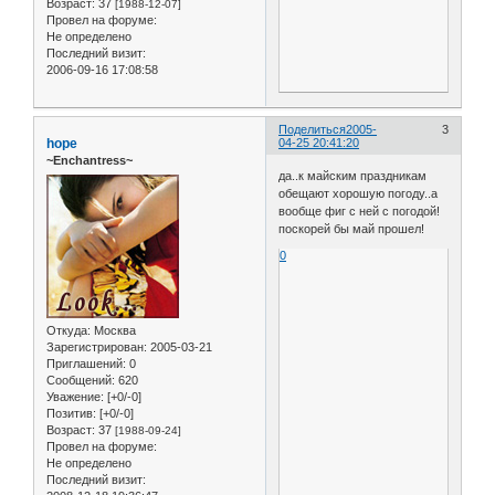
Возраст:
37
[1988-12-07]
Провел на форуме:
Не определено
Последний визит:
2006-09-16 17:08:58
Поделиться
2005-
3
hope
04-25 20:41:20
~Enchantress~
да..к майским праздникам
обещают хорошую погоду..а
вообще фиг с ней с погодой!
поскорей бы май прошел!
0
Откуда:
Москва
Зарегистрирован
: 2005-03-21
Приглашений:
0
Сообщений:
620
Уважение:
[+0/-0]
Позитив:
[+0/-0]
Возраст:
37
[1988-09-24]
Провел на форуме:
Не определено
Последний визит: