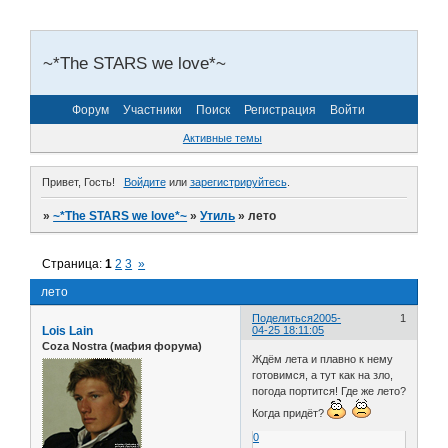
~*The STARS we love*~
Форум
Участники
Поиск
Регистрация
Войти
Активные темы
Привет, Гость!
Войдите
или
зарегистрируйтесь
.
»
~*The STARS we love*~
»
Утиль
»
лето
Страница:
1
2
3
»
лето
Поделиться
2005-
1
Lois Lain
04-25 18:11:05
Coza Nostra (мафия форума)
Ждём лета и плавно к нему
готовимся, а тут как на зло,
погода портится! Где же лето?
Когда придёт?
0