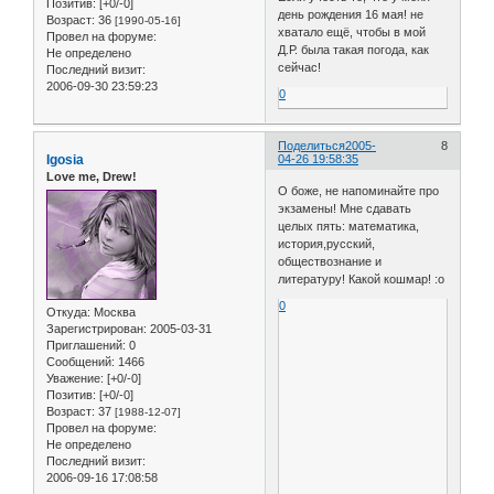
Позитив:
[+0/-0]
день рождения 16 мая! не
Возраст:
36
[1990-05-16]
хватало ещё, чтобы в мой
Провел на форуме:
Д.Р. была такая погода, как
Не определено
сейчас!
Последний визит:
2006-09-30 23:59:23
0
Поделиться
2005-
8
Igosia
04-26 19:58:35
Love me, Drew!
О боже, не напоминайте про
экзамены! Мне сдавать
целых пять: математика,
история,русский,
обществознание и
литературу! Какой кошмар! :o
0
Откуда:
Москва
Зарегистрирован
: 2005-03-31
Приглашений:
0
Сообщений:
1466
Уважение:
[+0/-0]
Позитив:
[+0/-0]
Возраст:
37
[1988-12-07]
Провел на форуме:
Не определено
Последний визит:
2006-09-16 17:08:58