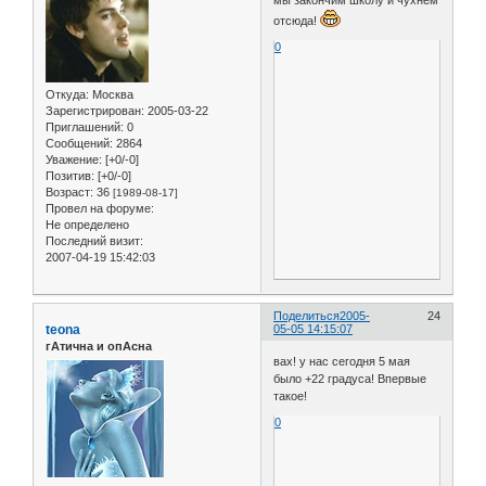
мы закончим школу и чухнем
отсюда!
0
Откуда:
Москва
Зарегистрирован
: 2005-03-22
Приглашений:
0
Сообщений:
2864
Уважение:
[+0/-0]
Позитив:
[+0/-0]
Возраст:
36
[1989-08-17]
Провел на форуме:
Не определено
Последний визит:
2007-04-19 15:42:03
Поделиться
2005-
24
teona
05-05 14:15:07
гАтична и опАсна
вах! у нас сегодня 5 мая
было +22 градуса! Впервые
такое!
0