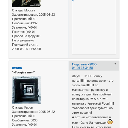
0
Откуда:
Москва
Зарегистрирован
: 2005-03-23
Приглашений:
0
Сообщений:
4332
Уважение:
[+0/-0]
Позитив:
[+0/-0]
Провел на форуме:
Не определено
Последний визит:
2008-06-26 17:54:08
Поделиться
2005-
7
oxana
04-26 17:34:58
*~Forgive me~*
Да уж... ОЧЕНЬ хочу
лета!!!!!!!!! но ведь лето - это
экзамены!!!!!!!!! по
математике, русскому и
праву я сдам! без проблем!
но историю!!!!! А-а-а!!!!!!!!
начиная с Киевской Руси!!!!!!
Откуда:
Киров
Ужаааааас! даже думать об
Зарегистрирован
: 2005-03-22
этом не хочу!
Приглашений:
0
А вот насчет потепления в
Сообщений:
3030
мае - было бы неплохо!
Уважение:
[+0/-0]
Если учесть то, что у меня