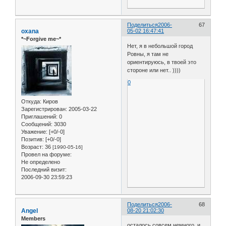
Поделиться
2006-
67
oxana
05-02 16:47:41
*~Forgive me~*
Нет, я в небольшой город
Ровны, я там не
ориентируюсь, в твоей это
стороне или нет.. ))))
0
Откуда:
Киров
Зарегистрирован
: 2005-03-22
Приглашений:
0
Сообщений:
3030
Уважение:
[+0/-0]
Позитив:
[+0/-0]
Возраст:
36
[1990-05-16]
Провел на форуме:
Не определено
Последний визит:
2006-09-30 23:59:23
Поделиться
2006-
68
Angel
08-20 21:02:30
Members
осталось совсем немного, и