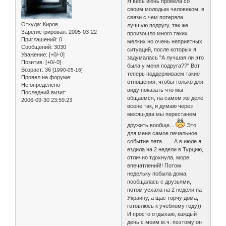
Я весь июнь провела со
своим молодым человеком, в
связи с чем потеряла
Откуда:
Киров
лучшую подругу, так же
Зарегистрирован
: 2005-03-22
произошло много таких
Приглашений:
0
мелких но очень неприятных
Сообщений:
3030
ситуаций, после которых я
Уважение:
[+0/-0]
задумалась "А лучшая ли это
Позитив:
[+0/-0]
была у меня подруга??" Вот
Возраст:
36
[1990-05-16]
теперь поддерживаем такие
Провел на форуме:
отношения, чтобы только для
Не определено
виду показать что мы
Последний визит:
общаемся, на самом же деле
2006-09-30 23:59:23
всене так, и думаю через
месяц-два мы перестанем
дружить вообще...
Это
для меня самое печальное
событие лета....... А в июле я
ездила на 2 недели в Турцию,
отлично тдохнула, море
впечатлений!! Потом
недельку побыла дома,
пообщалась с друзьями,
потом уехала на 2 недели на
Украину, а щас торчу дома,
готовлюсь к учебному году))
И просто отдыхаю, каждый
день с моим м.ч. поэтому он