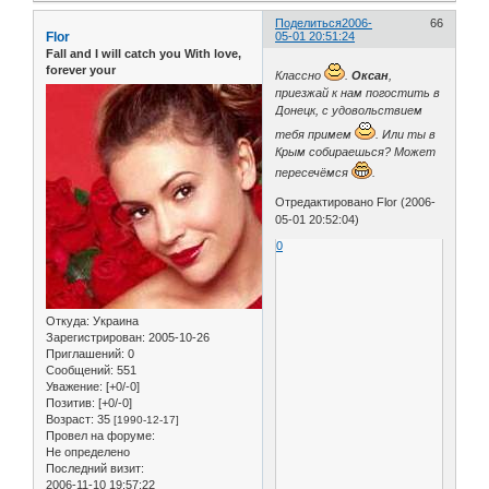
Поделиться
2006-
66
Flor
05-01 20:51:24
Fall and I will catch you With love,
forever your
Классно
.
Оксан
,
приезжай к нам погостить в
Донецк, с удовольствием
тебя примем
. Или ты в
Крым собираешься? Может
пересечёмся
.
Отредактировано Flor (2006-
05-01 20:52:04)
0
Откуда:
Украина
Зарегистрирован
: 2005-10-26
Приглашений:
0
Сообщений:
551
Уважение:
[+0/-0]
Позитив:
[+0/-0]
Возраст:
35
[1990-12-17]
Провел на форуме:
Не определено
Последний визит:
2006-11-10 19:57:22