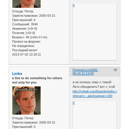
0
Откуда:
Питер
Зарегистрирован
: 2005-03-21
Приглашений:
0
Сообщений:
3546
Уважение:
[+0/-0]
Позитив:
[+0/-0]
Возраст:
46
[1980-07-06]
Провел на форуме:
Не определено
Последний визит:
2013-07-02 12:28:11
Поделиться
2006-
70
Lenka
08-20 21:13:09
u live to do something for others
а не хочешь тему с темой
not only for you
Лето обьеденить? вот с этой
http://ruhelp.com/boards/index.php?
mforum=...a&showtopic=190
0
Откуда:
Питер
Зарегистрирован
: 2005-03-21
Приглашений:
0