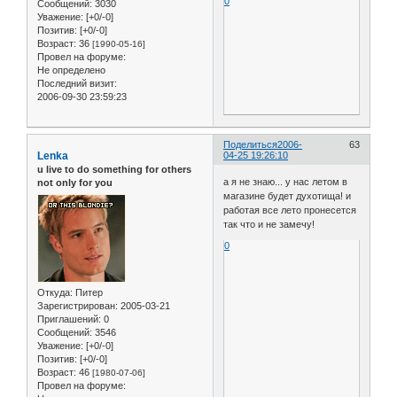
0
Сообщений:
3030
Уважение:
[+0/-0]
Позитив:
[+0/-0]
Возраст:
36
[1990-05-16]
Провел на форуме:
Не определено
Последний визит:
2006-09-30 23:59:23
Поделиться
2006-
63
Lenka
04-25 19:26:10
u live to do something for others
а я не знаю... у нас летом в
not only for you
магазине будет духотища! и
работая все лето пронесется
так что и не замечу!
0
Откуда:
Питер
Зарегистрирован
: 2005-03-21
Приглашений:
0
Сообщений:
3546
Уважение:
[+0/-0]
Позитив:
[+0/-0]
Возраст:
46
[1980-07-06]
Провел на форуме: