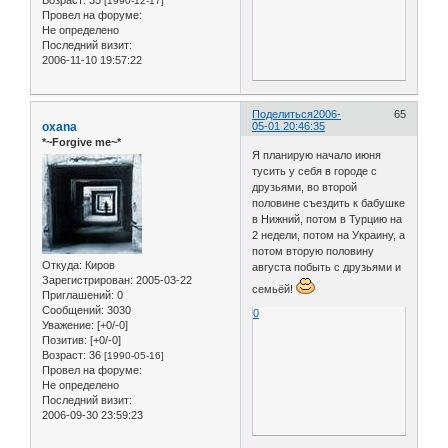
[1990-12-17]
Провел на форуме:
Не определено
Последний визит:
2006-11-10 19:57:22
Поделиться
2006-
65
oxana
05-01 20:46:35
*~Forgive me~*
Я планирую начало июня
тусить у себя в городе с
друзьями, во второй
половине съездить к бабушке
в Нижний, потом в Турцию на
2 недели, потом на Украину, а
потом вторую половину
Откуда:
Киров
августа побыть с друзьями и
Зарегистрирован
: 2005-03-22
семьёй!
Приглашений:
0
Сообщений:
3030
0
Уважение:
[+0/-0]
Позитив:
[+0/-0]
Возраст:
36
[1990-05-16]
Провел на форуме:
Не определено
Последний визит:
2006-09-30 23:59:23