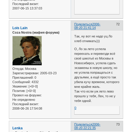
Последний визит:
2007-06-15 13:37:03
Поделиться
2006-
72
Lois Lain
08-20 21:41:14
Coza Nostra (мафия форума)
Так, ну вот не надо уц Ло
хлеб отнимать)))
О, Ло за лето успела
переехать и перевезди всё
своё шмотьё из Москвы в
Новосибирск, успела сдать
экзамены в новую школу, но
Откуда:
Москва
не успела попращаться с
Зарегистрирован
: 2005-03-23
друзьями, а ещё просто так
Приглашений:
0
Сообщений:
4332
убила кучу времени, которого
Уважение:
[+0/-0]
мне крайне жаль.
Позитив:
[+0/-0]
Так что если уж лето лево
Провел на форуме:
прошло у тебя, Лен, то не у
Не определено
тебя одной.
Последний визит:
0
2008-06-26 17:54:08
Поделиться
2006-
73
Lenka
08-20 22:21:35