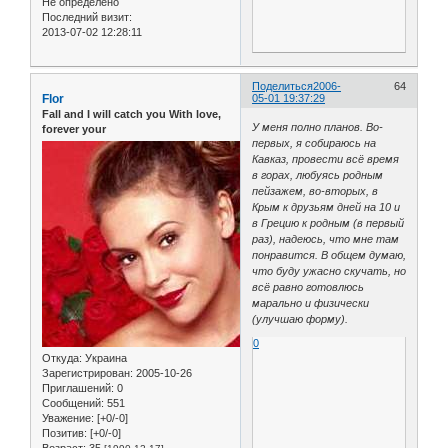
Не определено
Последний визит:
2013-07-02 12:28:11
Поделиться
2006-
64
Flor
05-01 19:37:29
Fall and I will catch you With love,
У меня полно планов. Во-
forever your
первых, я собираюсь на
Кавказ, провести всё время
в горах, любуясь родным
пейзажем, во-вторых, в
Крым к друзьям дней на 10 и
в Грецию к родным (в первый
раз), надеюсь, что мне там
понравится. В общем думаю,
что буду ужасно скучать, но
всё равно готовлюсь
марально и физически
(улучшаю форму).
0
Откуда:
Украина
Зарегистрирован
: 2005-10-26
Приглашений:
0
Сообщений:
551
Уважение:
[+0/-0]
Позитив:
[+0/-0]
Возраст:
35