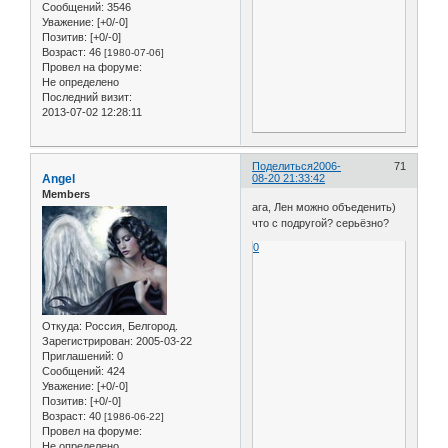
Сообщений:
3546
Уважение:
[+0/-0]
Позитив:
[+0/-0]
Возраст:
46
[1980-07-06]
Провел на форуме:
Не определено
Последний визит:
2013-07-02 12:28:11
Поделиться
2006-
71
Angel
08-20 21:33:42
Members
ага, Лен можно объеденить)
что с подругой? серьёзно?
0
Откуда:
Россия, Белгород.
Зарегистрирован
: 2005-03-22
Приглашений:
0
Сообщений:
424
Уважение:
[+0/-0]
Позитив:
[+0/-0]
Возраст:
40
[1986-06-22]
Провел на форуме:
Не определено