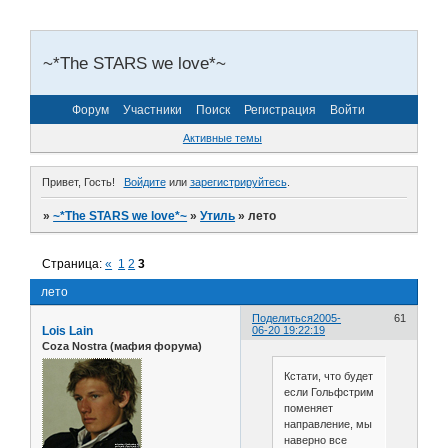
~*The STARS we love*~
Форум
Участники
Поиск
Регистрация
Войти
Активные темы
Привет, Гость!
Войдите
или
зарегистрируйтесь
.
»
~*The STARS we love*~
»
Утиль
»
лето
Страница:
«
1
2
3
лето
Поделиться
2005-
61
Lois Lain
06-20 19:22:19
Coza Nostra (мафия форума)
Кстати, что будет
если Гольфстрим
поменяет
направление, мы
наверно все