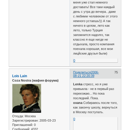
меня уже стал немного
доставать! Все таки каждый
день с утра до вечера.. даже
с любимм человеком от этого
немного устаешь!)) А так
ничего в целом, лето как
лето, только Турция
запомнится надолго, так
классно я еще нигде не
отдыхала, просто компания
поехала хорошая, все мои
лицйские друзья были)
0
Поделиться
2006-
75
Lois Lain
08-21 22:20:39
Coza Nostra (мафия форума)
Lenka
стресс, но я уже
привыкла - не в первый раз
переезжаю... Но пока
последний. Пока.
oxana
Собираюсь после того,
как закончу школу, вернуться
в Москву поступать.
Откуда:
Москва
0
Зарегистрирован
: 2005-03-23
Приглашений:
0
Сообщений:
4332