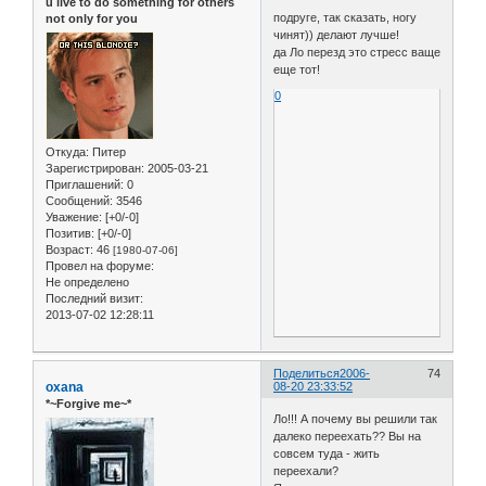
u live to do something for others
подруге, так сказать, ногу
not only for you
чинят)) делают лучше!
да Ло перезд это стресс ваще
еще тот!
0
Откуда:
Питер
Зарегистрирован
: 2005-03-21
Приглашений:
0
Сообщений:
3546
Уважение:
[+0/-0]
Позитив:
[+0/-0]
Возраст:
46
[1980-07-06]
Провел на форуме:
Не определено
Последний визит:
2013-07-02 12:28:11
Поделиться
2006-
74
oxana
08-20 23:33:52
*~Forgive me~*
Ло!!! А почему вы решили так
далеко переехать?? Вы на
совсем туда - жить
переехали?