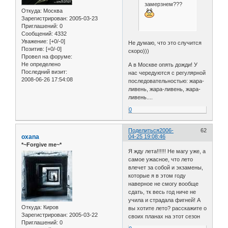
замерзнем???
Откуда:
Москва
Зарегистрирован
: 2005-03-23
Приглашений:
0
Сообщений:
4332
Уважение:
[+0/-0]
Не думаю, что это случится
Позитив:
[+0/-0]
скоро)))
Провел на форуме:
Не определено
А в Москве опять дожди! У
Последний визит:
нас чередуются с регулярной
2008-06-26 17:54:08
последовательностью: жара-
ливень, жара-ливень, жара-
ливень....
0
Поделиться
2006-
62
oxana
04-25 19:08:46
*~Forgive me~*
Я жду лета!!!!!! Не магу уже, а
самое ужасное, что лето
влечет за собой и экзамены,
которые я в этом году
наверное не смогу вообще
сдать, тк весь год ниче не
учила и страдала фигней! А
Откуда:
Киров
вы хотите лето? расскажите о
Зарегистрирован
: 2005-03-22
своих планах на этот сезон
Приглашений:
0