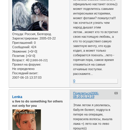
официально настанет осень))
может поделитесь самыми
интересными историями,
может фотами? пожалуста!!!
так хочеться узнать чем
народ дышал этим
летом...может кто то встретил
Откуда:
Россия, Белгород.
свою настоящую любовь, а
Зарегистрирован
: 2005-03-22
кто то осуществил самую
Приглашений:
0
заветную мечту, кто куда
Сообщений:
424
ездил, а может только
Уважение:
[+0/-0]
собирается поехать...лето -
Позитив:
[+0/-0]
горячая пора, самое время
Возраст:
40
[1986-06-22]
Провел на форуме:
отважиться на самые
Не определено
отчаяные поступки.
Последний визит:
расскажите...
2007-06-15 13:37:03
0
Поделиться
2006-
69
Lenka
08-20 21:12:19
u live to do something for others
Этим летом я уволилась,
not only for you
бабуля болеет, подруга в
питере на операции,
покрасила волосы, вышла
лажа =) лето как то лево
прошло))