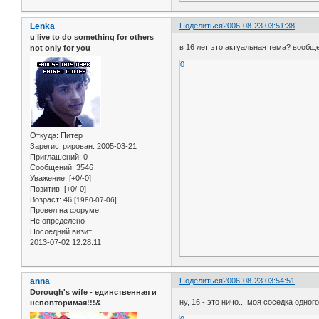
Lenka
Поделиться
2006-08-23 03:51:38
u live to do something for others
в 16 лет это актуальная тема? вообще
not only for you
0
Откуда:
Питер
Зарегистрирован
: 2005-03-21
Приглашений:
0
Сообщений:
3546
Уважение:
[+0/-0]
Позитив:
[+0/-0]
Возраст:
46
[1980-07-06]
Провел на форуме:
Не определено
Последний визит:
2013-07-02 12:28:11
anna
Поделиться
2006-08-23 03:54:51
Dorough's wife - единственная и
ну, 16 - это ничо... моя соседка одного
неповторимая!!!&
0