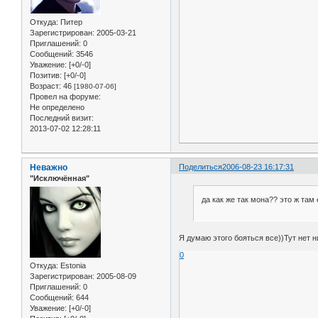
Откуда:
Питер
Зарегистрирован
: 2005-03-21
Приглашений:
0
Сообщений:
3546
Уважение:
[+0/-0]
Позитив:
[+0/-0]
Возраст:
46
[1980-07-06]
Провел на форуме:
Не определено
Последний визит:
2013-07-02 12:28:11
Неважно
Поделиться
2006-08-23 16:17:31
"Исключённая"
да как же так мона?? это ж там
Я думаю этого бояться все))Тут нет н
0
Откуда:
Estonia
Зарегистрирован
: 2005-08-09
Приглашений:
0
Сообщений:
644
Уважение:
[+0/-0]