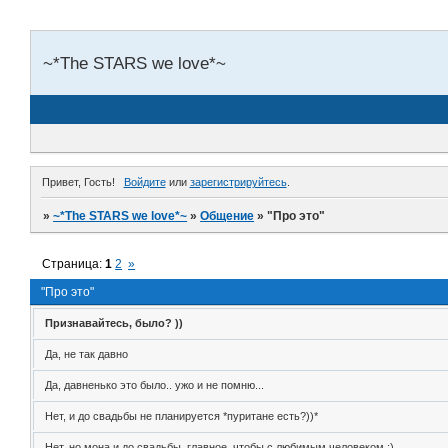
~*The STARS we love*~
Привет, Гость!
Войдите
или
зарегистрируйтесь
.
»
~*The STARS we love*~
»
Общение
»
"Про это"
Страница:
1
2
»
"Про это"
Признавайтесь, было? ))
Да, не так давно
Да, давненько это было.. ужо и не помню...
Нет, и до свадьбы не планируется *пуритане есть?))*
Нет, но мона и до свадьбы, главное, чтобы с любимым человеком :)