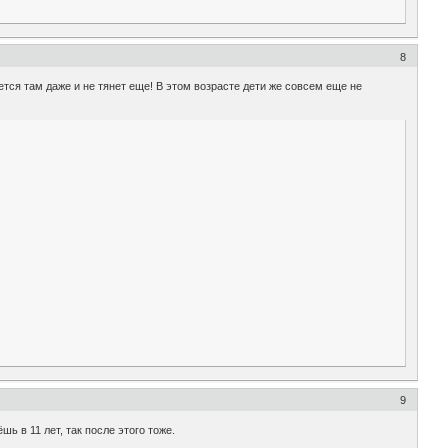
8
жется там даже и не тянет еще! В этом возрасте дети же совсем еще не
9
шь в 11 лет, так после этого тоже.