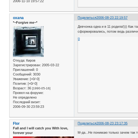
2006-11-10 19:57:22
oxana
Поделиться
2006-08-23 22:19:57
*~Forgive me~*
Девчонка одна и в 11 родила!))) Как 
сформировались, потом ведь различ
0
Откуда:
Киров
Зарегистрирован
: 2005-03-22
Приглашений:
0
Сообщений:
3030
Уважение:
[+0/-0]
Позитив:
[+0/-0]
Возраст:
36
[1990-05-16]
Провел на форуме:
Не определено
Последний визит:
2006-09-30 23:59:23
Flor
Поделиться
2006-08-23 23:17:35
Fall and I will catch you With love,
М-да...Не понимаю только зачем так то
forever your