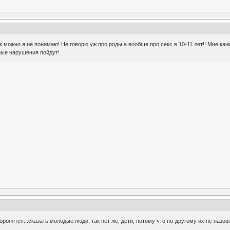
так можно я не понимаю! Не говорю уж про роды а вообще про секс в 10-11 лет!! Мне ка
ные нарушения пойдут!
ропятся...сказать молодые люди, так нет же, дети, потому что по-другому их не назовё