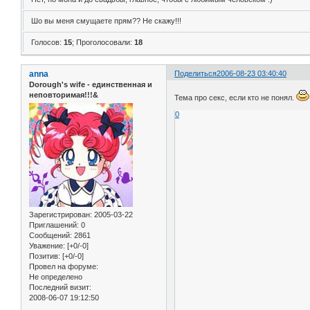
Шо вы меня смущаете прям?? Не скажу!!!
Голосов:
15
;
Проголосовали:
18
anna
Поделиться
2006-08-23 03:40:40
Dorough's wife - единственная и
неповторимая!!!&
Тема про секс, если кто не понял.
0
Зарегистрирован
: 2005-03-22
Приглашений:
0
Сообщений:
2861
Уважение:
[+0/-0]
Позитив:
[+0/-0]
Провел на форуме:
Не определено
Последний визит:
2008-06-07 19:12:50