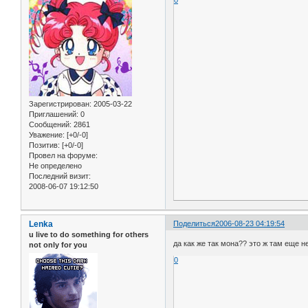
Зарегистрирован
: 2005-03-22
Приглашений:
0
Сообщений:
2861
Уважение:
[+0/-0]
Позитив:
[+0/-0]
Провел на форуме:
Не определено
Последний визит:
2008-06-07 19:12:50
Lenka
Поделиться
2006-08-23 04:19:54
u live to do something for others
да как же так мона?? это ж там еще н
not only for you
0