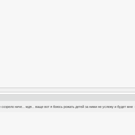
е созрело ниче... мдя... ваще вот я боюсь рожать детей за ними не услежу и будет мне 