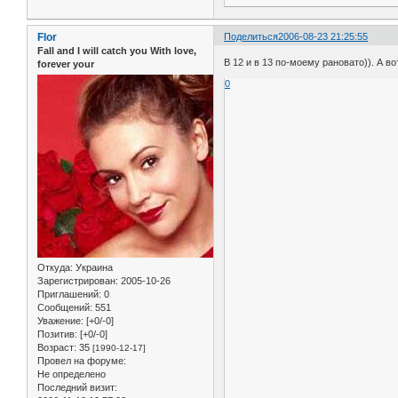
Flor
Поделиться
2006-08-23 21:25:55
Fall and I will catch you With love,
В 12 и в 13 по-моему рановато)). А в
forever your
0
Откуда:
Украина
Зарегистрирован
: 2005-10-26
Приглашений:
0
Сообщений:
551
Уважение:
[+0/-0]
Позитив:
[+0/-0]
Возраст:
35
[1990-12-17]
Провел на форуме:
Не определено
Последний визит: