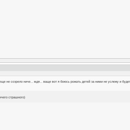
 еще не созрело ниче... мдя... ваще вот я боюсь рожать детей за ними не услежу и буде
ичего страшного)