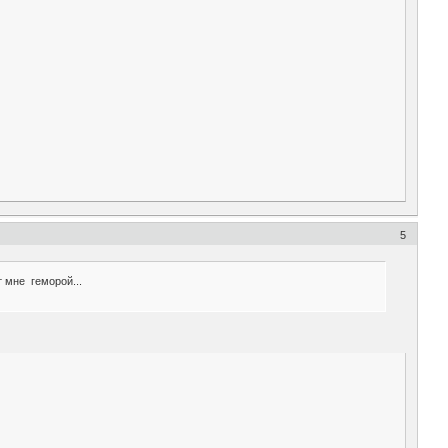
5
т мне геморой...