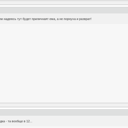
м надеюсь тут будет приличнаят ема, а не порнуха и разврат!
дка - та вообще в 12...