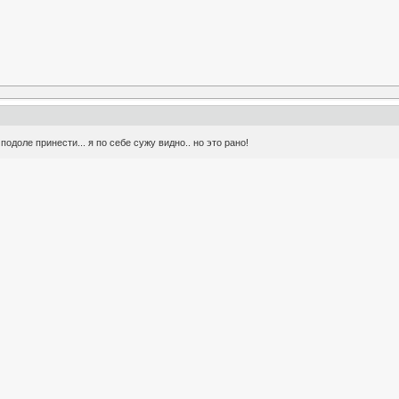
 подоле принести... я по себе сужу видно.. но это рано!