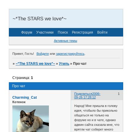
~*The STARS we love*~
Форум
Участники
Поиск
Регистрация
Войти
Активные темы
Привет, Гость!
Войдите
или
зарегистрируйтесь
.
»
~*The STARS we love*~
»
Утиль
»
Про чат
Страница:
1
Про чат
Поделиться
2006-
1
Charming_Cat
09-26 17:28:12
Котенок
Народ! Мне пришла в голову
идея, чтобыло бы прикольно
общаться не только на
форуме но и в чате, однако
админ сайта сказала мне, что
врятли чат соберет много