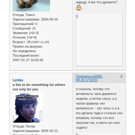
народу. А вы что думаете?
Откуда:
Томск
0
Зарегистрирован
: 2006-09-16
Приглашений:
0
Сообщений:
21
Уважение:
[+0/-0]
Позитив:
[+0/-0]
Возраст:
38
[1987-11-20]
Провел на форуме:
Не определено
Последний визит:
2007-01-27 16:50:49
Поделиться
2006-
2
Lenka
09-26 17:40:57
u live to do something for others
я сказала, потому что
not only for you
активность чата держится
неделю, а потом глухо, а у
чатов правила: нет
актвиности - нет чата =( а я
его делала тода и столько сил
вложила, потому что все
просили чат, а никто не стал
Откуда:
Питер
ходить!
Зарегистрирован
: 2005-03-21
0