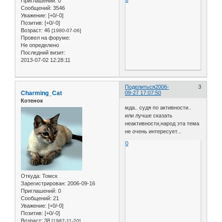
Приглашений:
0
Сообщений:
3546
Уважение:
[+0/-0]
Позитив:
[+0/-0]
Возраст:
46
[1980-07-06]
Провел на форуме:
Не определено
Последний визит:
2013-07-02 12:28:11
Поделиться
2006-
3
Charming_Cat
09-27 17:07:50
Котенок
мда.. судя по активности..
или лучше сказать
неактивности,народ эта тема
не очень интересует...
0
Откуда:
Томск
Зарегистрирован
: 2006-09-16
Приглашений:
0
Сообщений:
21
Уважение:
[+0/-0]
Позитив:
[+0/-0]
Возраст:
38
[1987-11-20]