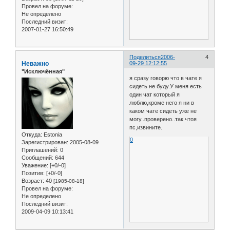
Провел на форуме:
Не определено
Последний визит:
2007-01-27 16:50:49
Поделиться
2006-
4
Неважно
09-29 12:12:55
"Исключённая"
я сразу говорю что в чате я
сидеть не буду.У меня есть
один чат который я
люблю,кроме него я ни в
каком чате сидеть уже не
могу..проверено..так чтоя
пс,извините.
Откуда:
Estonia
0
Зарегистрирован
: 2005-08-09
Приглашений:
0
Сообщений:
644
Уважение:
[+0/-0]
Позитив:
[+0/-0]
Возраст:
40
[1985-08-18]
Провел на форуме:
Не определено
Последний визит:
2009-04-09 10:13:41