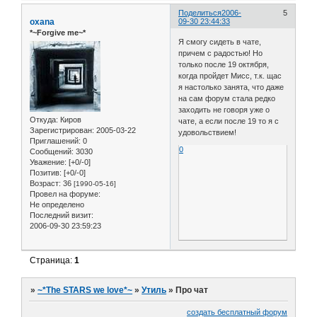
Поделиться
2006-
5
oxana
09-30 23:44:33
*~Forgive me~*
Я смогу сидеть в чате,
причем с радостью! Но
только после 19 октября,
когда пройдет Мисс, т.к. щас
я настолько занята, что даже
на сам форум стала редко
заходить не говоря уже о
Откуда:
Киров
чате, а если после 19 то я с
Зарегистрирован
: 2005-03-22
удовольствием!
Приглашений:
0
0
Сообщений:
3030
Уважение:
[+0/-0]
Позитив:
[+0/-0]
Возраст:
36
[1990-05-16]
Провел на форуме:
Не определено
Последний визит:
2006-09-30 23:59:23
Страница:
1
»
~*The STARS we love*~
»
Утиль
»
Про чат
создать бесплатный форум