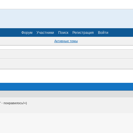
Форум
Участники
Поиск
Регистрация
Войти
Активные темы
 - понравилось!=)