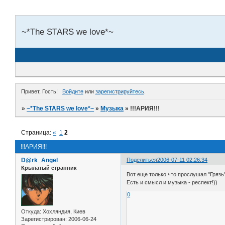
~*The STARS we love*~
Привет, Гость!
Войдите
или
зарегистрируйтесь
.
»
~*The STARS we love*~
»
Музыка
»
!!!АРИЯ!!!
Страница:
«
1
2
!!!АРИЯ!!!
D@rk_Angel
Поделиться
2006-07-11 02:26:34
Крылатый странник
Вот еще только что прослушал "Грязь"
Есть и смысл и музыка - респект!))
0
Откуда:
Хохляндия, Киев
Зарегистрирован
: 2006-06-24