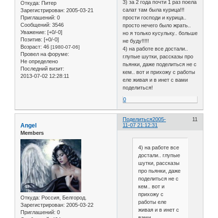
3) за 2 года почти 1 раз поела
Откуда:
Питер
салат там была курица!!!
Зарегистрирован
: 2005-03-21
Приглашений:
0
прости господи и курица..
Сообщений:
3546
просто нечего было жрать..
Уважение:
[+0/-0]
но я только кусульку.. больше
Позитив:
[+0/-0]
не буду!!!!!
Возраст:
46
[1980-07-06]
4) на работе все достали..
Провел на форуме:
глупые шутки, рассказы про
Не определено
пьянки, даже поделиться не с
Последний визит:
кем.. вот и прихожу с работы
2013-07-02 12:28:11
еле живая и в инет с вами
поделиться!
0
Поделиться
2005-
11
Angel
11-07 21:12:31
Members
4) на работе все
достали.. глупые
шутки, рассказы
про пьянки, даже
поделиться не с
кем.. вот и
прихожу с
Откуда:
Россия, Белгород.
работы еле
Зарегистрирован
: 2005-03-22
живая и в инет с
Приглашений:
0
вами