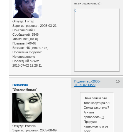
всех заразилась))
0
Откуда:
Питер
Зарегистрирован
: 2005-03-21
Приглашений:
0
Сообщений:
3546
Уважение:
[+0/-0]
Позитив:
[+0/-0]
Возраст:
46
[1980-07-06]
Провел на форуме:
Не определено
Последний визит:
2013-07-02 12:28:11
Поделиться
2005-
15
Неважно
11-09 02:14:22
"Исключённая"
Ника зачем это
тебе квартира???
Секса захотела?
А я вот
приболела (((
Продуло
Откуда:
Estonia
наверное или от
Зарегистрирован
: 2005-08-09
всех