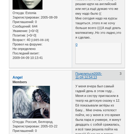
решаю-идти на английский
или нет,а ещё думаю что же
Откуда:
Estonia
ему надо было ((
Зарегистрирован
: 2005-08-09
Мне сегодня надо на курсы
Приглашений:
0
тащиться..этого я не хочу
Сообщений:
644
больше всего ((((А ещё длать
Уважение:
[+0/-0]
математику..Но это ладно,это
Позитив:
[+0/-0]
я сделаю..
Возраст:
40
[1985-08-18]
Провел на форуме:
0
Не определено
Последний визит:
2009-04-09 10:13:41
Поделиться
2005-
3
Angel
11-04 12:54:13
Members
У меня вчера был самый
гадкий день в этом году...
Меня и сестру пригласили в
театр на детскую сказку к 12.
Её показывали актёры из
Баку... Мне очень хотелост
пойти, но у меня в это время
была пара в универе, я минут
Откуда:
Россия, Белгород.
двадцать с собой сражалась,
Зарегистрирован
: 2005-03-22
и всё таки решила пойти на
Приглашений:
0
пару((( О как же я теперь