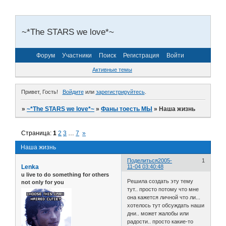
~*The STARS we love*~
Форум
Участники
Поиск
Регистрация
Войти
Активные темы
Привет, Гость!
Войдите
или
зарегистрируйтесь
.
»
~*The STARS we love*~
»
Фаны тоесть МЫ
»
Наша жизнь
Страница:
1
2
3
…
7
»
Наша жизнь
Поделиться
2005-
1
Lenka
11-04 03:40:48
u live to do something for others
Решила создать эту тему
not only for you
тут.. просто потому что мне
она кажется личной что ли...
хотелось тут обсуждать наши
дни.. может жалобы или
радости.. просто какие-то