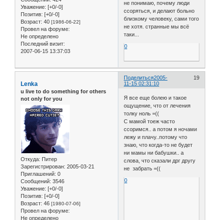
не понимаю, почему люди
Уважение:
[+0/-0]
ссоряться, и делают больно
Позитив:
[+0/-0]
близкому человеку, сами того
Возраст:
40
[1986-06-22]
не хотя. странные мы всё
Провел на форуме:
таки...
Не определено
Последний визит:
0
2007-06-15 13:37:03
Поделиться
2005-
19
Lenka
11-15 02:31:10
u live to do something for others
Я все еще болею и такое
not only for you
ощущение, что от лечения
толку ноль =((
С мамой тоеж часто
ссоримся.. а потом я ночами
лежу и плачу..потому что
знаю, что когда-то не будет
ни мамы ни бабушки.. а
Откуда:
Питер
слова, что сказали дрг другу
Зарегистрирован
: 2005-03-21
не забрать =((
Приглашений:
0
0
Сообщений:
3546
Уважение:
[+0/-0]
Позитив:
[+0/-0]
Возраст:
46
[1980-07-06]
Провел на форуме:
Не определено