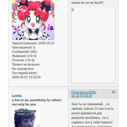
каким бы он ни был!!!!
0
Зарегистрирован
: 2005-03-22
Приглашений:
0
Сообщений:
2861
Уважение:
[+0/-0]
Позитив:
[+0/-0]
Провел на форуме:
Не определено
Последний визит:
2008-06-07 19:12:50
Поделиться
2005-
28
Lenka
11-22 07:03:16
u live to do something for others
Энж ты не переживай... по
not only for you
любому сейчас 21 век и есть
много вариантов для
решения проблемы.. но я
надеюсь все у тебя хорошо!
А у меня прикол.. оказалось