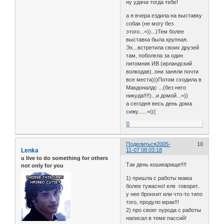
ну удачи тогда тебе!
а я вчера ездила на выставку
собак (не могу без
этого...=))...)Тем более
выставка была крупная.
Эх...встретила своих друзей
там, поболела за один
питомник ИВ (ирландский
волкодав)..они заняли почти
все места)))Потом сходила в
Макдоналдс ...(без него
никуда!!!!)...и домой...=))
а сегодня весь день дома
сижу......=(((
0
Поделиться
2005-
10
Lenka
11-07 08:03:18
u live to do something for others
Так день кошмарище!!!!
not only for you
1) пришла с работы мама
более тужасно! еле говорит..
у нее бронхит или что-то типо
того, продуло мрак!!!
2) про своег оурода с работы
написал в теме пассий!