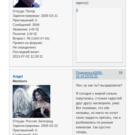
ждать(((
0
Откуда:
Питер
Зарегистрирован
: 2005-03-21
Приглашений:
0
Сообщений:
3546
Уважение:
[+0/-0]
Позитив:
[+0/-0]
Возраст:
46
[1980-07-06]
Провел на форуме:
Не определено
Последний визит:
2013-07-02 12:28:11
Поделиться
2005-
18
Angel
11-14 23:01:31
Members
Лен, ну как ты? выздоровела?
Я сегодня с мамой сильно
поругалась, столько гадостей
друг другу наговорили, ужас.
Вот понимаю, что обе
неправы, но никто не хочет
свою гордость прятать, так и
Откуда:
Россия, Белгород.
разбежались по разным
Зарегистрирован
: 2005-03-22
комнатам. так грустно
Приглашений:
0
теперь.
Сообщений:
424