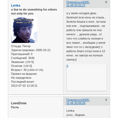
Поделиться
2005-
8
Lenka
11-06 03:31:27
u live to do something for others
а у меян сегодня день
not only for you
болячек! всю ночь не спала...
болела бошка и ноги.. встала
еле еле .. подташнивало.. на
работу еле пришла не ела
ничего ... думала умру.. от
того что слабость полная и
все ломит... вообщем у меня
Откуда:
Питер
явно что-то с желудком(( с
Зарегистрирован
: 2005-03-21
работы благо отпустили в 12
Приглашений:
0
ночи.. но завтра на полную
Сообщений:
3546
смену((
Уважение:
[+0/-0]
Позитив:
[+0/-0]
0
Возраст:
46
[1980-07-06]
Провел на форуме:
Не определено
Последний визит:
2013-07-02 12:28:11
Поделиться
2005-
9
LoveDrew
11-06 20:06:26
Гость
Lenka
уххх...бедная..