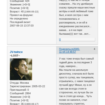
Сообщений:
424
сожалею... На эту долбаную
Уважение:
[+0/-0]
сказку пришли наши местные
Позитив:
[+0/-0]
актёры и мой любимый тоже
Возраст:
40
[1986-06-22]
Провел на форуме:
был, и моя сестра с ним
Не определено
познакомилась и
Последний визит:
разговарвала, и он ей в
2007-06-15 13:37:03
ежедневнике расписался...
ааааа... а я на паре
былаааа(((( вот так...вот...
0
Поделиться
2005-
4
JV-twince
11-04 14:48:57
~LOST~
У нас тоже вчера был самый
гадкий день за последние 3
года, наверно...
Мы пошли на школьную
дискотеку, сначала всё было
просто супер, мы танцевали,
отрывались, с нами танцевал
Откуда:
Москва
лучший друг Миши, ну а он
Зарегистрирован
: 2005-03-22
сам как всегда стоял в
Приглашений:
0
стороночке, но лучше бы он
Сообщений:
2864
так и стоял до конца... Чуть
Уважение:
[+0/-0]
позже он напился, стал
Позитив:
[+0/-0]
показывать стриптиз,
Возраст:
36
[1989-08-17]