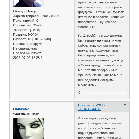
яркие моменты жизни и
именно нашей .. а не просто
Откуда:
Питер
флудить .. к тому же думала,
Зарегистрирован
: 2005-03-21
что тема в разделе Общение
Приглашений:
0
потеряется... ну что все
Сообщений:
3546
согласны?
Уважение:
[+0/-0]
Позитив:
[+0/-0]
(3.11.2005)Я сегодя должна
Возраст:
46
[1980-07-06]
была пойти на курсы и уже
Провел на форуме:
собралась, но прогуляла и
Не определено
поехала к подружке.. все
Последний визит:
было вроде ничего, но
2013-07-02 12:28:11
кончилось не очень.. да еще
и Зенит продул и вообще у
меня температура и мне
хреного.. жизнь как-то меня
все обделяет сладкими
моментами!
0
Поделиться
2005-
2
Неважно
11-04 12:44:01
"Исключённая"
А я сегодня проснулась
раньше будильника,только
из-за того,что бывшему
парню,приспичило мне
позвонить.Теперь я сижу и