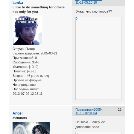
Lenka
11-19 05:10:19
u live to do something for others
Энжел что случилось??
not only for you
0
Откуда:
Питер
Зарегистрирован
: 2005-03-21
Приглашений:
0
Сообщений:
3546
Уважение:
[+0/-0]
Позитив:
[+0/-0]
Возраст:
46
[1980-07-06]
Провел на форуме:
Не определено
Последний визит:
2013-07-02 12:28:11
Поделиться
2005-
22
Angel
11-19 16:01:04
Members
Не знаю...наверное
депресняк заел...
0