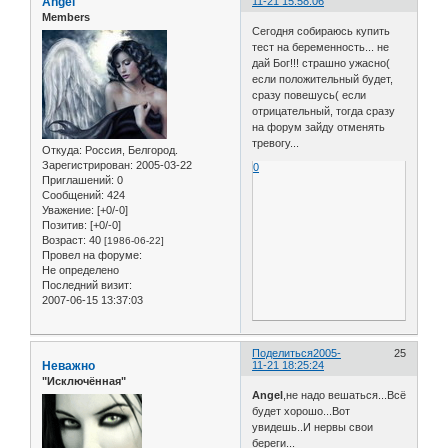
Angel
11-21 15:58:06
Members
Сегодня собираюсь купить
тест на беременность... не
дай Бог!!! страшно ужасно(
если положительный будет,
сразу повешусь( если
отрицательный, тогда сразу
на форум зайду отменять
тревогу...
Откуда:
Россия, Белгород.
Зарегистрирован
: 2005-03-22
0
Приглашений:
0
Сообщений:
424
Уважение:
[+0/-0]
Позитив:
[+0/-0]
Возраст:
40
[1986-06-22]
Провел на форуме:
Не определено
Последний визит:
2007-06-15 13:37:03
Поделиться
2005-
25
Неважно
11-21 18:25:24
"Исключённая"
Angel
,не надо вешаться...Всё
будет хорошо...Вот
увидешь..И нервы свои
береги...