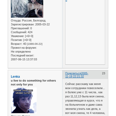
Откуда:
Россия, Белгород.
Зарегистрирован
: 2005-03-22
Приглашений:
0
Сообщений:
424
Уважение:
[+0/-0]
Позитив:
[+0/-0]
Возраст:
40
[1986-06-22]
Провел на форуме:
Не определено
Последний визит:
2007-06-15 13:37:03
Поделиться
2005-
23
Lenka
11-19 22:21:32
u live to do something for others
Сейчас расскажу как меня
not only for you
мои сотрудники повеселили...
я болею уже с 11 числа.. как
раз 11,12,13 была моя смена..
управляющая в курсе, что я
на больничном и даже сама
звонила узнать как дела, а
вот моя смена, те 4 человека,