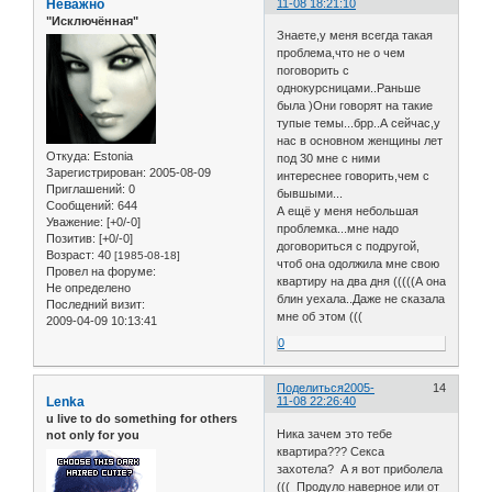
Неважно
11-08 18:21:10
"Исключённая"
Знаете,у меня всегда такая
проблема,что не о чем
поговорить с
однокурсницами..Раньше
была )Они говорят на такие
тупые темы...брр..А сейчас,у
нас в основном женщины лет
Откуда:
Estonia
под 30 мне с ними
Зарегистрирован
: 2005-08-09
интереснее говорить,чем с
Приглашений:
0
бывшыми...
Сообщений:
644
А ещё у меня небольшая
Уважение:
[+0/-0]
проблемка...мне надо
Позитив:
[+0/-0]
договориться с подругой,
Возраст:
40
[1985-08-18]
чтоб она одолжила мне свою
Провел на форуме:
квартиру на два дня (((((А она
Не определено
блин уехала..Даже не сказала
Последний визит:
мне об этом (((
2009-04-09 10:13:41
0
Поделиться
2005-
14
Lenka
11-08 22:26:40
u live to do something for others
Ника зачем это тебе
not only for you
квартира??? Секса
захотела? А я вот приболела
((( Продуло наверное или от