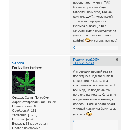
проснулась...у меня ТАК
болело горло..вообще
говорить не могла, только
хрипела....=((....ужас какой-
то..до сих пор хриплю....
(забыла сказать, что я
сегодня еще и мороженое на
улице ела...так что сейчас
кайф)))
и соплли из носа)
0
Поделиться
2005-
6
Sandra
11-05 20:52:43
I'm looking for love
А я сегодня первый раз за
последнюю неделю была в
колледдже, и как раз на
контрольную попала :wizard: .
Кошмар, но вроде как-то
неплохо написала. Кстати не
Откуда:
Санкт-Петербург
подумайте ничего такого, я
Зарегистрирован
: 2005-10-29
болела... Болше всего бесит,
Приглашений:
0
у людей каникулы были, а мы
Сообщений:
161
учились
Уважение:
[+0/-0]
Позитив:
[+0/-0]
0
Возраст:
35
[1990-09-18]
Провел на форуме: