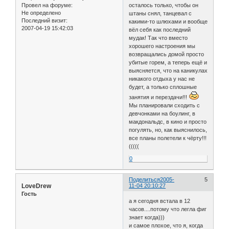
Провел на форуме:
осталось только, чтобы он
Не определено
штаны снял, танцевал с
Последний визит:
какими-то шлюхами и вообще
2007-04-19 15:42:03
вёл себя как последний
мудак! Так что вместо
хорошего настроения мы
возвращались домой просто
убитые горем, а теперь ещё и
выясняется, что на каникулах
никакого отдыха у нас не
будет, а только сплошные
занятия и перездачи!!!
Мы планировали сходить с
девчонками на боулинг, в
макдональдс, в кино и просто
погулять, но, как выяснилось,
все планы полетели к чёрту!!!
(((((
0
Поделиться
2005-
5
LoveDrew
11-04 20:10:27
Гость
а я сегодня встала в 12
часов....потому что легла фиг
знает когда)))
и самое плохое, что я, когда