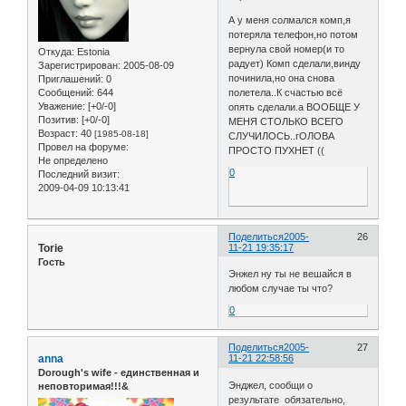
А у меня солмался комп,я
потеряла телефон,но потом
вернула свой номер(и то
Откуда:
Estonia
радует) Комп сделали,винду
Зарегистрирован
: 2005-08-09
починила,но она снова
Приглашений:
0
Сообщений:
644
полетела..К счастью всё
Уважение:
[+0/-0]
опять сделали.а ВООБЩЕ У
Позитив:
[+0/-0]
МЕНЯ СТОЛЬКО ВСЕГО
Возраст:
40
[1985-08-18]
СЛУЧИЛОСЬ..гОЛОВА
Провел на форуме:
ПРОСТО ПУХНЕТ ((
Не определено
0
Последний визит:
2009-04-09 10:13:41
Поделиться
2005-
26
Torie
11-21 19:35:17
Гость
Энжел ну ты не вешайся в
любом случае ты что?
0
Поделиться
2005-
27
anna
11-21 22:58:56
Dorough's wife - единственная и
Энджел, сообщи о
неповторимая!!!&
результате обязательно,