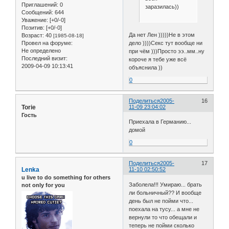
Приглашений:
0
заразилась))
Сообщений:
644
Уважение:
[+0/-0]
Позитив:
[+0/-0]
Да нет Лен )))))Не в этом
Возраст:
40
[1985-08-18]
дело ))))Секс тут вообще ни
Провел на форуме:
Не определено
при чём )))Просто ээ..мм..ну
Последний визит:
короче я тебе уже всё
2009-04-09 10:13:41
объяснила ))
0
Поделиться
2005-
16
Torie
11-09 23:04:02
Гость
Приехала в Германию...
домой
0
Поделиться
2005-
17
Lenka
11-10 02:50:52
u live to do something for others
Заболела!!! Умираю... брать
not only for you
ли больничный?? И вообще
день был не пойми что...
поехала на тусу... а мне не
вернули то что обещали и
теперь не пойми сколько