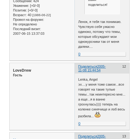
Сообщений:
424
поделиться!
Уважение:
[+0/-0]
Позитив:
[+0/-0]
Возраст:
40
[1986-06-22]
Провел на форуме:
Ленок, я тебя так понимаю.
Не определено
Чувствую себя ужасно
Последний визит:
одиноко, потому что темы,
2007-06-15 13:37:03
которые обсуждают мои
однокурсники так от меня
далеки....
0
Поделиться
2005-
12
LoveDrew
11-08 15:44:54
Гость
Lenka, Angel
эх....у меня тоже самое...все
говорят на такие тупые
темы...так неинтересно мне...
а еще...я в ванне
грохнулась)))) теперь на
коленке синячище и лоб весь
разбила...
0
Поделиться
2005-
13