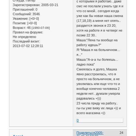
Откуда:
Питер
с которыми я работаю.. даже
Зарегистрирован
: 2005-03-21
смс не послали узнать где я и
Приглашений:
0
что со мной.. сегодня когда
Сообщений:
3546
уже как бы новая наша смена
Уважение:
[+0/-0]
(17,18,19) а меня нет опять..
Позитив:
[+0/-0]
раздается звонок в 23 20,
Возраст:
46
[1980-07-06]
хотя на работе я в четверг не
Провел на форуме:
позже 22 30..
Не определено
Маша:"Лена ты вообще на
Последний визит:
работу идешь?"
2013-07-02 12:28:11
Я:"Маша я на больничном...
я..."
Маша:"А-а-а ты болеешь...
ладно пока"
Смеялась я долго, Машка
явно расстроилась, что я
просто на больничном, а не
уволилась или еще что-то и
вообще конечно человека 2
недели нет.. думали умерла
радовались =)))
23 числа приду на работу..
гы-гы уже вижу их лица =)) и
всего магазина =))
0
Поделиться
2005-
24