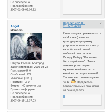
Не определено
Последний визит:
2007-01-09 02:04:32
Поделиться
2005-
7
Angel
11-05 21:47:01
Members
К нам сегодня приехали гости
из Москвы:) и мы им
культурную программу
устроили, повели их в театр
на мой самый самый
любимый спектакль по
Оскару Вайлду "Как важно
быть серьёзным" . Там в
Откуда:
Россия, Белгород.
главных ролях играет
Зарегистрирован
: 2005-03-22
мужчина моей мечты...эх
Приглашений:
0
какой же он...хорошенький!
Сообщений:
424
Так мне настроение поднял
Уважение:
[+0/-0]
Позитив:
[+0/-0]
:wub:
Зарядилась
Возраст:
40
[1986-06-22]
положительными эмоциями
Провел на форуме:
на всю неделю:)
Не определено
0
Последний визит:
2007-06-15 13:37:03