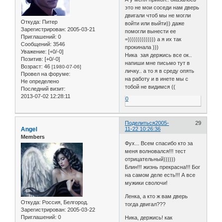
это не мои соседи нам дверь
двигали чтоб мы не могли
Откуда:
Питер
войти или выйти)) даже
Зарегистрирован
: 2005-03-21
помогли вынести ее
Приглашений:
0
=)))))))))))))) а я их так
Сообщений:
3546
прокинала )))
Уважение:
[+0/-0]
Ника зая держись все ок..
Позитив:
[+0/-0]
напиши мне письмо тут в
Возраст:
46
[1980-07-06]
личку.. а то я в среду опять
Провел на форуме:
на работу и в инете мы с
Не определено
тобой не видимся ((
Последний визит:
2013-07-02 12:28:11
0
Поделиться
2005-
29
Angel
11-22 10:26:36
Members
Фух... Всем спасибо кто за
меня волновался!!! тест
отрицательный))))))
Блин!!! жизнь прекрасна!!! Бог
на самом деле есть!!! А все
мужики сволочи!
Ленка, а кто ж вам дверь
Откуда:
Россия, Белгород.
тогда двигал???
Зарегистрирован
: 2005-03-22
Приглашений:
0
Ника, держись! как