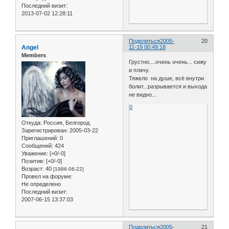
Последний визит:
2013-07-02 12:28:11
Поделиться
2005-
20
Angel
11-19 00:49:18
Members
Грустно....очень очень... сижу
и плачу.
Тяжело на душе, всё внутри
болит...разрывается и выхода
не видно...
0
Откуда:
Россия, Белгород.
Зарегистрирован
: 2005-03-22
Приглашений:
0
Сообщений:
424
Уважение:
[+0/-0]
Позитив:
[+0/-0]
Возраст:
40
[1986-06-22]
Провел на форуме:
Не определено
Последний визит:
2007-06-15 13:37:03
Поделиться
2005-
21