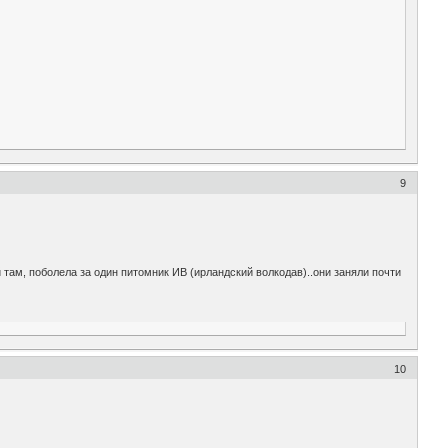
9
ей там, поболела за один питомник ИВ (ирландский волкодав)..они заняли почти
10