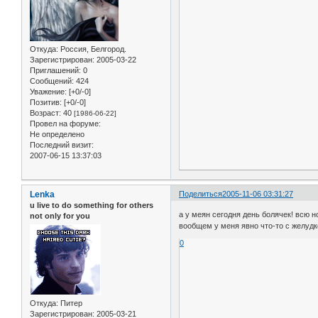
Откуда:
Россия, Белгород.
Зарегистрирован
: 2005-03-22
Приглашений:
0
Сообщений:
424
Уважение:
[+0/-0]
Позитив:
[+0/-0]
Возраст:
40
[1986-06-22]
Провел на форуме:
Не определено
Последний визит:
2007-06-15 13:37:03
Lenka
Поделиться
2005-11-06 03:31:27
u live to do something for others
а у меян сегодня день болячек! всю но
not only for you
вообщем у меня явно что-то с желудко
0
Откуда:
Питер
Зарегистрирован
: 2005-03-21