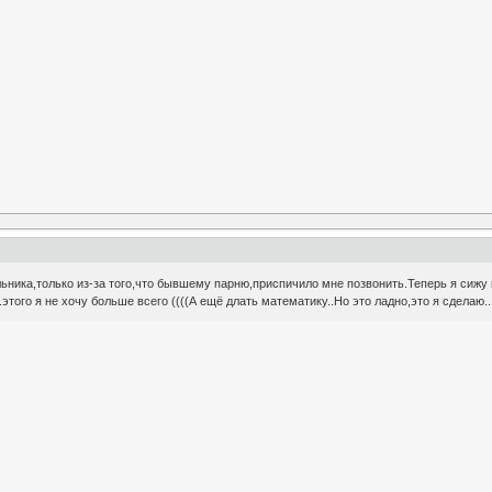
ьника,только из-за того,что бывшему парню,приспичило мне позвонить.Теперь я сижу 
этого я не хочу больше всего ((((А ещё длать математику..Но это ладно,это я сделаю..