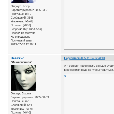
Откуда:
Питер
Зарегистрирован
: 2005-03-21
Приглашений:
0
Сообщений:
3546
Уважение:
[+0/-0]
Позитив:
[+0/-0]
Возраст:
46
[1980-07-06]
Провел на форуме:
Не определено
Последний визит:
2013-07-02 12:28:11
Неважно
Поделиться
2005-11-04 12:44:01
"Исключённая"
А я сегодня проснулась раньше будил
Мне сегодня надо на курсы тащиться..
0
Откуда:
Estonia
Зарегистрирован
: 2005-08-09
Приглашений:
0
Сообщений:
644
Уважение:
[+0/-0]
Позитив:
[+0/-0]