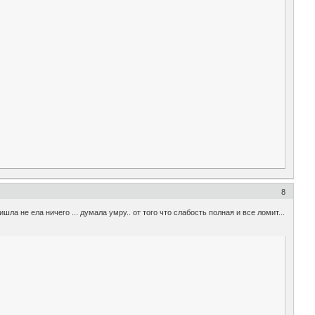
8
шла не ела ничего ... думала умру.. от того что слабость полная и все ломит...