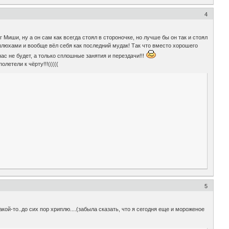
4
Миши, ну а он сам как всегда стоял в стороночке, но лучше бы он так и стоял
о шлюхами и вообще вёл себя как последний мудак! Так что вместо хорошего
ас не будет, а только сплошные занятия и перездачи!!!
летели к чёрту!!!(((((
5
какой-то..до сих пор хриплю....(забыла сказать, что я сегодня еще и мороженое