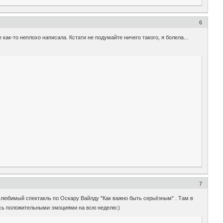
6
 как-то неплохо написала. Кстати не подумайте ничего такого, я болела...
7
 любимый спектакль по Оскару Вайлду "Как важно быть серьёзным" . Там в
ь положительными эмоциями на всю неделю:)