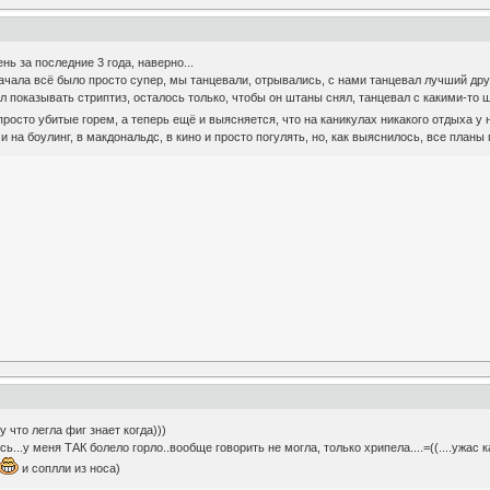
нь за последние 3 года, наверно...
чала всё было просто супер, мы танцевали, отрывались, с нами танцевал лучший друг 
тал показывать стриптиз, осталось только, чтобы он штаны снял, танцевал с какими-т
осто убитые горем, а теперь ещё и выясняется, что на каникулах никакого отдыха у н
на боулинг, в макдональдс, в кино и просто погулять, но, как выяснилось, все планы по
у что легла фиг знает когда)))
сь...у меня ТАК болело горло..вообще говорить не могла, только хрипела....=((....ужас 
и соплли из носа)