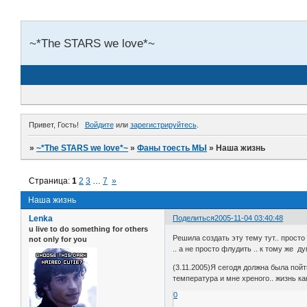
~*The STARS we love*~
Привет, Гость!
Войдите
или
зарегистрируйтесь
.
»
~*The STARS we love*~
»
Фаны тоесть МЫ
»
Наша жизнь
Страница:
1
2
3
…
7
»
Наша жизнь
Lenka
Поделиться
2005-11-04 03:40:48
u live to do something for others
Решила создать эту тему тут.. просто
not only for you
.. а не просто флудить .. к тому же 
(3.11.2005)Я сегодя должна была пойт
температура и мне хреного.. жизнь к
0