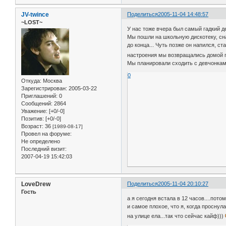
JV-twince
Поделиться
2005-11-04 14:48:57
~LOST~
У нас тоже вчера был самый гадкий де
Мы пошли на школьную дискотеку, сна
до конца... Чуть позже он напился, с
настроения мы возвращались домой пр
Мы планировали сходить с девчонками 
0
Откуда:
Москва
Зарегистрирован
: 2005-03-22
Приглашений:
0
Сообщений:
2864
Уважение:
[+0/-0]
Позитив:
[+0/-0]
Возраст:
36
[1989-08-17]
Провел на форуме:
Не определено
Последний визит:
2007-04-19 15:42:03
LoveDrew
Поделиться
2005-11-04 20:10:27
Гость
а я сегодня встала в 12 часов....потом
и самое плохое, что я, когда проснула
на улице ела...так что сейчас кайф)))