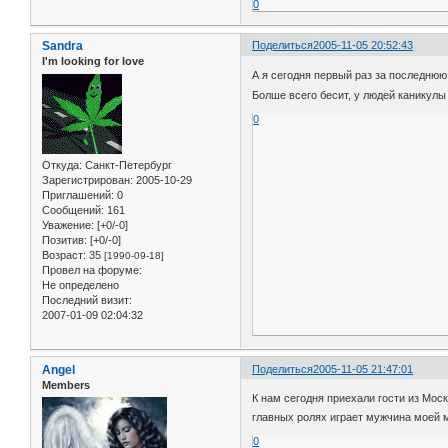
0
Sandra
Поделиться
2005-11-05 20:52:43
I'm looking for love
А я сегодня первый раз за последнюю 
Болше всего бесит, у людей каникулы
0
Откуда:
Санкт-Петербург
Зарегистрирован
: 2005-10-29
Приглашений:
0
Сообщений:
161
Уважение:
[+0/-0]
Позитив:
[+0/-0]
Возраст:
35
[1990-09-18]
Провел на форуме:
Не определено
Последний визит:
2007-01-09 02:04:32
Angel
Поделиться
2005-11-05 21:47:01
Members
К нам сегодня приехали гости из Мос
главных ролях играет мужчина моей м
0