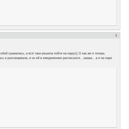
3
собой сражалась, и всё таки решила пойти на пару((( О как же я теперь
и разговарвала, и он ей в ежедневнике расписался... ааааа... а я на паре