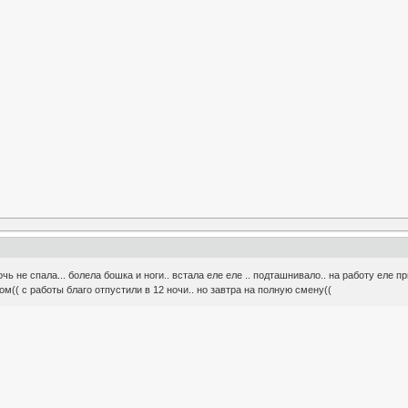
чь не спала... болела бошка и ноги.. встала еле еле .. подташнивало.. на работу еле при
м(( с работы благо отпустили в 12 ночи.. но завтра на полную смену((