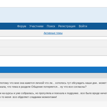
Форум
Участники
Поиск
Регистрация
Войти
Активные темы
 потому что мне она кажется личной что ли... хотелось тут обсуждать наши дни.. мож
думала, что тема в разделе Общение потеряется... ну что все согласны?
и на курсы и уже собралась, но прогуляла и поехала к подружке.. все было вроде ниче
ак-то меня все обделяет сладкими моментами!