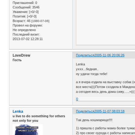
Приглашений:
0
Сообщений:
3546
Уважение:
[+0/-0]
Позитив:
[+0/-0]
Возраст:
46
[1980-07-06]
Провел на форуме:
Не определено
Последний визит:
2013-07-02 12:28:11
LoveDrew
Поделиться
2005-11-06 20:06:26
Гость
Lenka
уххх...бедная..
ну удачи тогда тебе!
а я вчера ездила на выставку собак (
все места)))Потом сходила в Макдоналдс
а сегодня весь день дома сижу......=(((
0
Lenka
Поделиться
2005-11-07 08:03:18
u live to do something for others
Так день кошмарище!!!!
not only for you
1) пришла с работы мама более тужасно
2) про своег оурода с работы написал