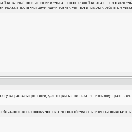
ам была курица!!! прости господи и курица.. просто нечего было жрать.. но я только кусу
тки, рассказы про пьянки, даже поделиться не с кем.. вот и прихожу с работы еле живая
пые шутки, рассказы про пьянки, даже поделиться не с кем.. вот и прихожу с работы еле
себя ужасно одиноко, потому что темы, которые обсуждают мои однокурсники так от ме