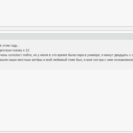
 этом году...
детскую сказку к 12.
очень хотелост пойти, но у меня в это время была пара в универе, я минут двадцать с 
ишли наши местные актёры и мой любимый тоже был, и моя сестра с ним познакомилась 