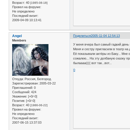
Возраст:
40
[1985-08-18]
Провел на форуме:
Не определено
Последний визит:
2009-04-09 10:13:41
Angel
Поделиться
2005-11-04 12:54:13
Members
У меня вчера был самый гадкий день в
Меня и сестру пригласили в театр на 
Её показывали актёры из Баку... Мне 
сожалею... На эту долбаную сказку пр
былаааа(((( вот так...вот...
0
Откуда:
Россия, Белгород.
Зарегистрирован
: 2005-03-22
Приглашений:
0
Сообщений:
424
Уважение:
[+0/-0]
Позитив:
[+0/-0]
Возраст:
40
[1986-06-22]
Провел на форуме:
Не определено
Последний визит:
2007-06-15 13:37:03