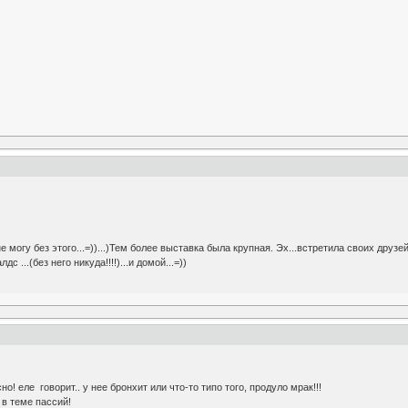
не могу без этого...=))...)Тем более выставка была крупная. Эх...встретила своих друз
 ...(без него никуда!!!!)...и домой...=))
! еле говорит.. у нее бронхит или что-то типо того, продуло мрак!!!
 в теме пассий!