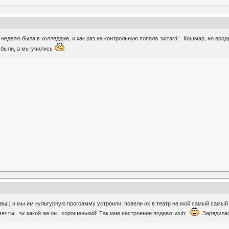
неделю была в колледдже, и как раз на контрольную попала :wizard: . Кошмар, но вроде
 были, а мы учились
квы:) и мы им культурную программу устроили, повели их в театр на мой самый самый
ечты...эх какой же он...хорошенький! Так мне настроение поднял :wub:
Зарядилас