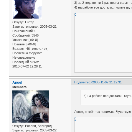
3) за 2 года почти 1 раз поела салат т
4) на работе все достали.. глупые шу
0
Откуда:
Питер
Зарегистрирован
: 2005-03-21
Приглашений:
0
Сообщений:
3546
Уважение:
[+0/-0]
Позитив:
[+0/-0]
Возраст:
46
[1980-07-06]
Провел на форуме:
Не определено
Последний визит:
2013-07-02 12:28:11
Angel
Поделиться
2005-11-07 21:12:31
Members
4) на работе все достали.. глу
Ленок, я тебя так понимаю. Чувствую 
0
Откуда:
Россия, Белгород.
Зарегистрирован
: 2005-03-22