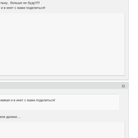
льку.. больше не буду!!!!!
 и в инет с вами поделиться!
11
 живая и в инет с вами поделиться!
ня далеки....