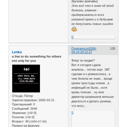
другими врачами).
Это всё что я знаю об этой
болезни, главное -
придерживаться всех
указаний врача и в будущем
не допускать таких ошибок
.
0
Поделиться
2006-
128
Lenka
04-14 20:12:27
u live to do something for others
Флор ты медик?
not only for you
Вот я сегодня сдала
анализы... потом еще ЭКГ
сделаю и к ревматологу.. а
чем болела не знаю... вроде
кроме простуды нчием.. а
инфекций не было.. хотя
кровь плохая... ну мне
Откуда:
Питер
директор разрешила меньше
Зарегистрирован
: 2005-03-21
дергаться и делать рукмаи,
Приглашений:
0
что могу...
Сообщений:
3546
0
Уважение:
[+0/-0]
Позитив:
[+0/-0]
Возраст:
46
[1980-07-06]
Провел на форуме: