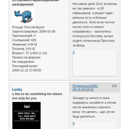
На самом деле 10 кг за месяц
шизофрения!
не так ужмного - я 20
сбрасывала, а рецепт один -
меньше есть и больше
двигаться. Хотя если честно
после этого я сильно
Откуда:
Россия,Курск
Зарегистрирован
: 2006-01-09
поправилась - захотелось
Приглашений:
0
оттянуться.Поэтому лучше
Сообщений:
429
худеть потихоньку.Простите
Уважение:
[+0/-0]
за флуд.
Позитив:
[+0/-0]
0
Возраст:
37
[1988-11-30]
Провел на форуме:
Не определено
Последний визит:
2008-12-12 17:09:55
Поделиться
2006-
131
Lenka
04-15 04:24:42
u live to do something for others
Засада) ну ничего я пока
not only for you
подержусь на работе а потом
после анализов и прочего
решу что делать.. щас уж не
буду рыпаться..
0