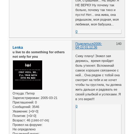
сон, страшный... НЕ верю! Я
НЕ ВЕРЮ! Ну почему так
больно, почему так тихо и
пусто! Нет... она жива, она
рядышком, моя родная, моя
любимая, моя бабушка...
0
Поделиться
2006-
140
Lenka
04-22 01:12:36
u live to do something for others
Сижу плачу! Энжел зая
not only for you
держись, время пройдет
боль утихнет. Вспоминай
самое хорошее связанное с
ней... Она рядом с тобой она
смотрит на тебя и не хочет
чтобы ты грустила, ты должна
жить дальше и радовать ее
Откуда:
Питер
своей улыбкой и успехами. Я
Зарегистрирован
: 2005-03-21
в это верю!!!
Приглашений:
0
0
Сообщений:
3546
Уважение:
[+0/-0]
Позитив:
[+0/-0]
Возраст:
46
[1980-07-06]
Провел на форуме:
Не определено
Последний визит: