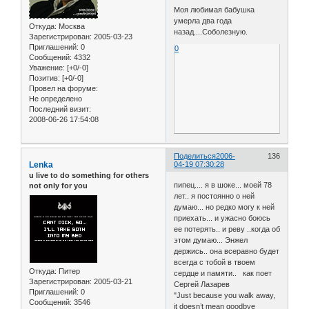
Моя любимая бабушка
умерла два года
Откуда:
Москва
назад....Соболезную.
Зарегистрирован
: 2005-03-23
Приглашений:
0
0
Сообщений:
4332
Уважение:
[+0/-0]
Позитив:
[+0/-0]
Провел на форуме:
Не определено
Последний визит:
2008-06-26 17:54:08
Поделиться
2006-
136
Lenka
04-19 07:30:28
u live to do something for others
пипец.... я в шоке... моей 78
not only for you
лет.. я постоянно о ней
думаю... но редко могу к ней
приехать... и ужасно боюсь
ее потерять.. и реву ..когда об
этом думаю... Энжел
держись.. она всеравно будет
всегда с тобой в твоем
Откуда:
Питер
сердце и памяти.. как поет
Зарегистрирован
: 2005-03-21
Сергей Лазарев
Приглашений:
0
"Just because you walk away,
Сообщений:
3546
it doesn’t mean goodbye