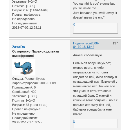
Уважение:
[+0/-0]
You can think you’re gone but
Позитив:
[+0/-0]
you’re inside me
Возраст:
46
[1980-07-06]
Just because you walk away, it
Провел на форуме:
doesn’t mean the end"
Не определено
Последний визит:
0
2013-07-02 12:28:11
Поделиться
2006-
137
ZasaDa
04-19 16:13:44
Осторожно!Параноидальная
Анжел, соболезную.
шизофрения!
Если моя бабушка умрет,
скорее всего, я либо
отправлюсь на тот свет
следом за ней, либо попаду в
Откуда:
Россия,Курск
сумашедший дом. Ближе её у
Зарегистрирован
: 2006-01-09
меня никого нет. Точнее все
Приглашений:
0
что у меня есть это она и
Сообщений:
429
младший брат. С мамой я
Уважение:
[+0/-0]
конечно тоже общаюсь, но я с
Позитив:
[+0/-0]
Возраст:
37
восьми лет живу без неё,
[1988-11-30]
Провел на форуме:
бабушка всегда была мне
Не определено
ближе...
Последний визит:
0
2008-12-12 17:09:55