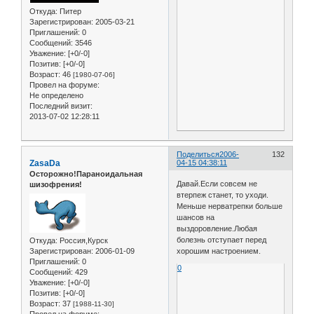
Откуда:
Питер
Зарегистрирован
: 2005-03-21
Приглашений:
0
Сообщений:
3546
Уважение:
[+0/-0]
Позитив:
[+0/-0]
Возраст:
46
[1980-07-06]
Провел на форуме:
Не определено
Последний визит:
2013-07-02 12:28:11
Поделиться
2006-
132
ZasaDa
04-15 04:38:11
Осторожно!Параноидальная
Давай.Если совсем не
шизофрения!
втерпеж станет, то уходи.
Меньше нерватрепки больше
шансов на
выздоровление.Любая
болезнь отступает перед
Откуда:
Россия,Курск
Зарегистрирован
: 2006-01-09
хорошим настроением.
Приглашений:
0
0
Сообщений:
429
Уважение:
[+0/-0]
Позитив:
[+0/-0]
Возраст:
37
[1988-11-30]
Провел на форуме: