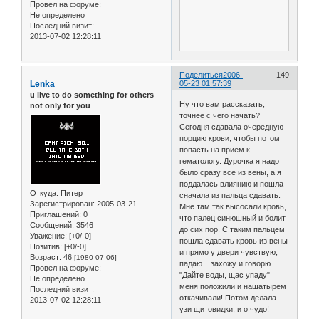
Провел на форуме:
Не определено
Последний визит:
2013-07-02 12:28:11
Поделиться
2006-
149
Lenka
05-23 01:57:39
u live to do something for others
Ну что вам рассказать,
not only for you
точнее с чего начать?
Сегодня сдавала очередную
порцию крови, чтобы потом
попасть на прием к
гематологу. Дурочка я надо
было сразу все из вены, а я
поддалась влиянию и пошла
Откуда:
Питер
сначала из пальца сдавать.
Зарегистрирован
: 2005-03-21
Мне там так высосали кровь,
Приглашений:
0
что палец синюшный и болит
Сообщений:
3546
до сих пор. С таким пальцем
Уважение:
[+0/-0]
пошла сдавать кровь из вены
Позитив:
[+0/-0]
и прямо у двери чувствую,
Возраст:
46
[1980-07-06]
падаю... захожу и говорю
Провел на форуме:
"Дайте воды, щас упаду"
Не определено
меня положили и нашатырем
Последний визит:
откачивали! Потом делала
2013-07-02 12:28:11
узи щитовидки, и о чудо!