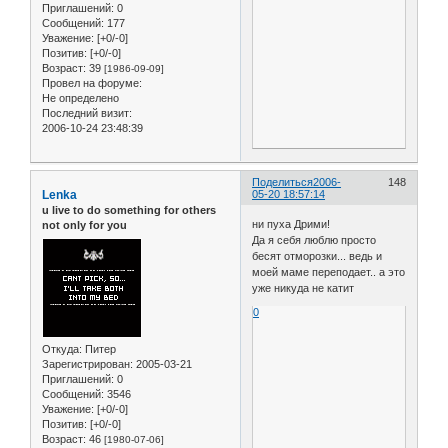
Приглашений:
0
Сообщений:
177
Уважение:
[+0/-0]
Позитив:
[+0/-0]
Возраст:
39
[1986-09-09]
Провел на форуме:
Не определено
Последний визит:
2006-10-24 23:48:39
Поделиться
2006-
148
Lenka
05-20 18:57:14
u live to do something for others
ни пуха Дрими!
not only for you
Да я себя люблю просто
бесят отморозки... ведь и
моей маме переподает.. а это
уже никуда не катит
0
Откуда:
Питер
Зарегистрирован
: 2005-03-21
Приглашений:
0
Сообщений:
3546
Уважение:
[+0/-0]
Позитив:
[+0/-0]
Возраст:
46
[1980-07-06]