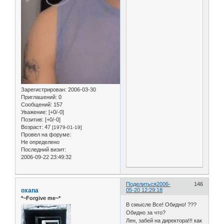
Зарегистрирован
: 2006-03-30
Приглашений:
0
Сообщений:
157
Уважение:
[+0/-0]
Позитив:
[+0/-0]
Возраст:
47
[1979-01-19]
Провел на форуме:
Не определено
Последний визит:
2006-09-22 23:49:32
Поделиться
2006-
146
oxana
05-20 12:29:18
*~Forgive me~*
В смысле Все! Обидно! ???
Обидно за что?
Лен, забей на директора!!! как