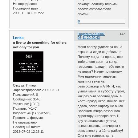
Не определено
почаще, потому что мы
Последний визит:
всегда готовы тебе
2006-11-10 19:57:22
помочь.
0
Поделиться
2006-
142
Lenka
05-11 20:20:43
u live to do something for others
Меня всегда удивляла наша
not only for you
страна, а люди еще больше.
Почему когда ты врешь, все
тебе слепо верят, а когда
говоришь правду, тебе никто
не верит? Начну по порядку.
Мне назначили анализы
крови из вены на
Откуда:
Питер
ревмофактор и АНФ. Я, как
Зарегистрирован
: 2005-03-21
умная маня в субботу утром,
Приглашений:
0
как раз был рабочий день в
Сообщений:
3546
честь праздников, пошла, все
Уважение:
[+0/-0]
сдала, благо народу не было.
Позитив:
[+0/-0]
Вообщем вчера позвонила
Возраст:
46
[1980-07-06]
директору и говорю, что 11
Провел на форуме:
иду за анализами утром,
Не определено
выписываюсь, а вечером к
Последний визит:
ревматологу, а 12 на работу!
2013-07-02 12:28:11
Она мне говорит, да ты