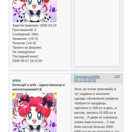
Зарегистрирован
: 2005-03-22
Приглашений:
0
Сообщений:
2861
Уважение:
[+0/-0]
Позитив:
[+0/-0]
Провел на форуме:
Не определено
Последний визит:
2008-06-07 19:12:50
Поделиться
2006-
122
anna
04-13 01:24:30
Dorough's wife - единственная и
Ленк, во псков приезжай)) я
неповторимая!!!&
тут недавно в магазине
одежды объявления увидела:
тербуются продавцы,
зарплата от 600 рэ в день, и
кассир, заплата 15 000 рэ в
месяц... Я даже не поверила.
снова перечситала... У нас
блин кассир больше 5000-
6000 тысяч не получает,а тут