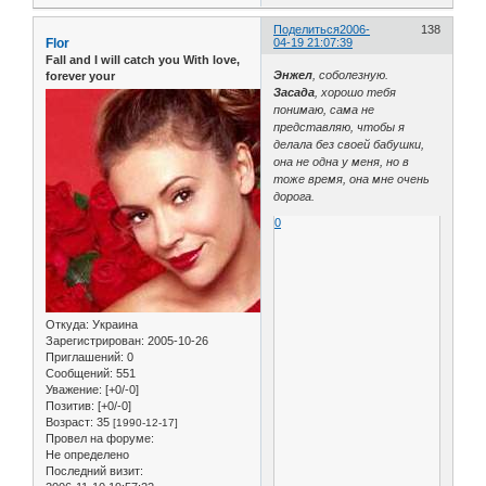
Поделиться
2006-
138
Flor
04-19 21:07:39
Fall and I will catch you With love,
Энжел
, соболезную.
forever your
Засада
, хорошо тебя
понимаю, сама не
представляю, чтобы я
делала без своей бабушки,
она не одна у меня, но в
тоже время, она мне очень
дорога.
0
Откуда:
Украина
Зарегистрирован
: 2005-10-26
Приглашений:
0
Сообщений:
551
Уважение:
[+0/-0]
Позитив:
[+0/-0]
Возраст:
35
[1990-12-17]
Провел на форуме:
Не определено
Последний визит: