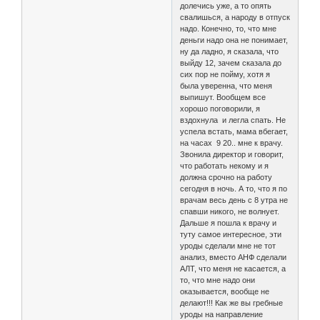
долечись уже, а то опять
свалишься, а народу в отпуск
надо. Конечно, то, что мне
деньги надо она не понимает,
ну да ладно, я сказала, что
выйду 12, зачем сказала до
сих пор не пойму, хотя я
была уверенна, что меня
выпишут. Вообщем все
хорошо поговорили, я
вздохнула и легла спать. Не
успела встать, мама вбегает,
на часах 9 20.. мне к врачу.
Звонила директор и говорит,
что работать некому и я
должна срочно на работу
сегодня в ночь. А то, что я по
врачам весь день с 8 утра не
спавши никого, не волнует.
Дальше я пошла к врачу и
туту самое интересное, эти
уроды сделали мне не тот
анализ, вместо АНФ сделали
АЛТ, что меня не касается, а
то, что мне надо они
оказывается, вообще не
делают!!! Как же вы гребные
уроды на направление