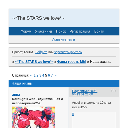
~*The STARS we love*~
Форум
Участники
Поиск
Регистрация
Войти
Активные темы
Привет, Гость!
Войдите
или
зарегистрируйтесь
.
»
~*The STARS we love*~
»
Фаны тоесть МЫ
»
Наша жизнь
Страница:
«
1
2
3
4
5
6
7
»
Наша жизнь
Поделиться
2006-
121
anna
04-13 01:21:00
Dorough's wife - единственная и
Angel, я в шоке, на 10 кг за
неповторимая!!!&
месяц!???
0