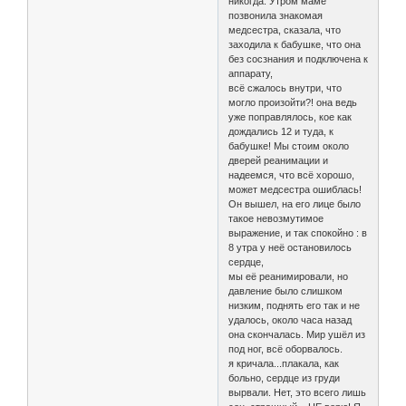
никогда. Утром маме
позвонила знакомая
медсестра, сказала, что
заходила к бабушке, что она
без сосзнания и подключена к
аппарату,
всё сжалось внутри, что
могло произойти?! она ведь
уже поправлялось, кое как
дождались 12 и туда, к
бабушке! Мы стоим около
дверей реанимации и
надеемся, что всё хорошо,
может медсестра ошиблась!
Он вышел, на его лице было
такое невозмутимое
выражение, и так спокойно : в
8 утра у неё остановилось
сердце,
мы её реанимировали, но
давление было слишком
низким, поднять его так и не
удалось, около часа назад
она скончалась. Мир ушёл из
под ног, всё оборвалось.
я кричала...плакала, как
больно, сердце из груди
вырвали. Нет, это всего лишь