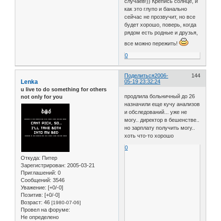
случаев!)) Крепись солнце, и
как это глупо и банально
сейчас не прозвучит, но все
будет хорошо, поверь, когда
рядом есть родные и друзья,
все можно пережить!
0
Поделиться
2006-
144
Lenka
05-19 23:32:24
u live to do something for others
продлила больничный до 26
not only for you
назначили еще кучу анализов
и обследований... уже не
могу.. директор в бешенстве..
но зарплату получить могу..
хоть что-то хорошо
0
Откуда:
Питер
Зарегистрирован
: 2005-03-21
Приглашений:
0
Сообщений:
3546
Уважение:
[+0/-0]
Позитив:
[+0/-0]
Возраст:
46
[1980-07-06]
Провел на форуме:
Не определено