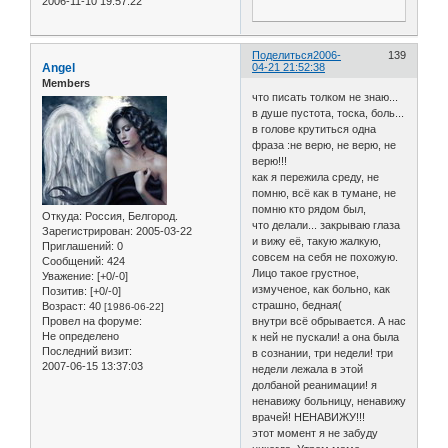
2006-11-10 19:57:22
Поделиться
2006-
139
Angel
04-21 21:52:38
Members
что писать толком не знаю...
в душе пустота, тоска, боль...
в голове крутиться одна
фраза :не верю, не верю, не
верю!!!
как я пережила среду, не
помню, всё как в тумане, не
помню кто рядом был,
Откуда:
Россия, Белгород.
что делали... закрываю глаза
Зарегистрирован
: 2005-03-22
и вижу её, такую жалкую,
Приглашений:
0
совсем на себя не похожую.
Сообщений:
424
Лицо такое грустное,
Уважение:
[+0/-0]
измученое, как больно, как
Позитив:
[+0/-0]
страшно, бедная(
Возраст:
40
[1986-06-22]
Провел на форуме:
внутри всё обрывается. А нас
Не определено
к ней не пускали! а она была
Последний визит:
в сознании, три недели! три
2007-06-15 13:37:03
недели лежала в этой
долбаной реанимации! я
ненавижу больницу, ненавижу
врачей! НЕНАВИЖУ!!!
этот момент я не забуду