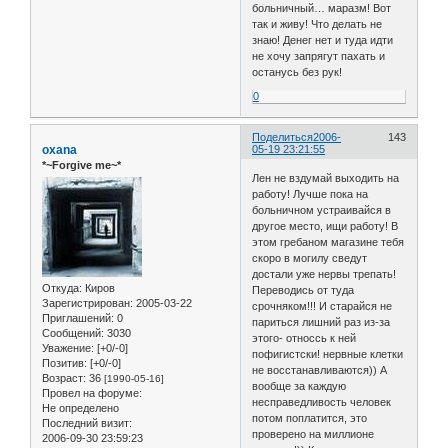
больничный… маразм! Вот
так и живу! Что делать не
знаю! Денег нет и туда идти
не хочу запрягут пахать и
останусь без рук!
0
Поделиться
2006-
143
oxana
05-19 23:21:55
*~Forgive me~*
Лен не вздумай выходить на
работу! Лучше пока на
больничном устраивайся в
другое место, ищи работу! В
этом гребаном магазине тебя
скоро в могилу сведут
достали уже нервы трепать!
Откуда:
Киров
Переводись от туда
Зарегистрирован
: 2005-03-22
срочняком!!! И старайся не
Приглашений:
0
париться лишний раз из-за
Сообщений:
3030
этого- относсь к ней
Уважение:
[+0/-0]
пофигистски! нервные клетки
Позитив:
[+0/-0]
не восстанавливаются)) А
Возраст:
36
[1990-05-16]
вообще за каждую
Провел на форуме:
несправедливость человек
Не определено
потом поплатится, это
Последний визит:
проверено на миллионе
2006-09-30 23:59:23