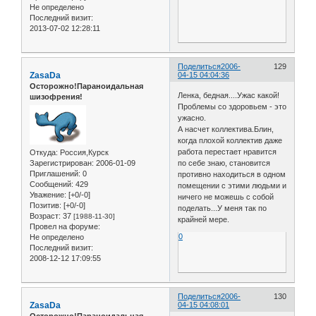
Не определено
Последний визит:
2013-07-02 12:28:11
Поделиться
2006-
129
ZasaDa
04-15 04:04:36
Осторожно!Параноидальная
Ленка, бедная....Ужас какой!
шизофрения!
Проблемы со здоровьем - это
ужасно.
А насчет коллектива.Блин,
когда плохой коллектив даже
работа перестает нравится
Откуда:
Россия,Курск
Зарегистрирован
: 2006-01-09
по себе знаю, становится
Приглашений:
0
противно находиться в одном
Сообщений:
429
помещении с этими людьми и
Уважение:
[+0/-0]
ничего не можешь с собой
Позитив:
[+0/-0]
поделать...У меня так по
Возраст:
37
[1988-11-30]
крайней мере.
Провел на форуме:
0
Не определено
Последний визит:
2008-12-12 17:09:55
Поделиться
2006-
130
ZasaDa
04-15 04:08:01
Осторожно!Параноидальная