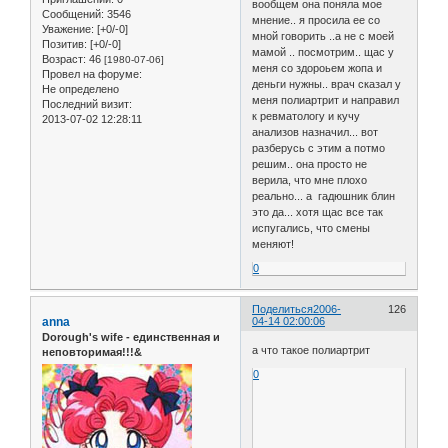
вообщем она поняла мое
Сообщений:
3546
мнение.. я просила ее со
Уважение:
[+0/-0]
мной говорить ..а не с моей
Позитив:
[+0/-0]
мамой .. посмотрим.. щас у
Возраст:
46
[1980-07-06]
меня со здороьем жопа и
Провел на форуме:
деньги нужны.. врач сказал у
Не определено
меня полиартрит и направил
Последний визит:
к ревматологу и кучу
2013-07-02 12:28:11
анализов назначил... вот
разберусь с этим а потмо
решим.. она просто не
верила, что мне плохо
реально... а гадюшник блин
это да... хотя щас все так
испугались, что смены
меняют!
0
Поделиться
2006-
126
anna
04-14 02:00:06
Dorough's wife - единственная и
а что такое полиартрит
неповторимая!!!&
0