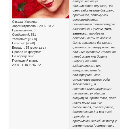
аллергические (в
большинстве случаев). Но
само заболевание довольно
противное, потому как
сопровождается
Откуда:
Украина
повышением температуры,
Зарегистрирован
: 2005-10-26
слабостью. Причём (
Лен,
Приглашений:
0
запомни
), трудовая
Сообщений:
551
деятельность не должна
Уважение:
[+0/-0]
быть связана с большими
Позитив:
[+0/-0]
физическими нагрузками на
Возраст:
35
[1990-12-17]
Провел на форуме:
больные суставы. Наверное,
Не определено
перед этим ты болела
Последний визит:
инфекционными
2006-11-10 19:57:22
заболеваниями или
аллергическими (а
полиартрит - это
осложнение такого рода
заболеваний), а
постоянными нагрузками
ты только ухудшила
ситуацию. Кроме того, даже
после того, как ты
вылечишься, ты всё равно,
должна около 3-х раз в год
проходить
профилактический осмотр у
ревмотолога (совместно с