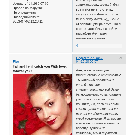
Возраст:
46
[1980-07-06]
занимаешься.. а секс? блин
Провел на форуме:
все меня не в ту степь..
Не определено
флужу сорри Анжел ответь
Последний визит:
мне в тему диеты =))) Ваше
2013-07-02 12:28:11
от зависти умираю тут... но я
на степ аеробику не пойду..
на работе бля такая
гимнастика у меня ...
0
Поделиться
2006-
124
Flor
04-13 20:05:57
Fall and I will catch you With love,
Лен
, а какое она право
forever your
имеет тебя не отпускать?
Ты хороший работник и,
если бы не эти
стервятники, то всё было
бы нормально, но исправить
уже ничего нельзя - это
понятно, но, если ты сама
хочешь уволиться, она не
может не удовлетворить
твоё пожелание. Я этого не
понимаю, я тоже поменяла
работу (график не
позволял), меня директор