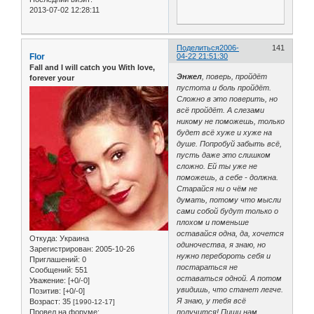
2013-07-02 12:28:11
Поделиться
2006-
141
Flor
04-22 21:51:30
Fall and I will catch you With love,
Энжел
, поверь, пройдёт
forever your
пустота и боль пройдёт.
Сложно в это поверить, но
всё пройдёт. А слезами
никому не поможешь, только
будет всё хуже и хуже на
душе. Попробуй забыть всё,
пусть даже это слишком
сложно. Ей ты уже не
поможешь, а себе - должна.
Старайся ни о чём не
думать, потому что мысли
сами собой будут только о
плохом и поменьше
оставайся одна, да, хочется
Откуда:
Украина
одиночества, я знаю, но
Зарегистрирован
: 2005-10-26
нужно перебороть себя и
Приглашений:
0
постараться не
Сообщений:
551
оставаться одной. А потом
Уважение:
[+0/-0]
увидишь, что станет легче.
Позитив:
[+0/-0]
Я знаю, у тебя всё
Возраст:
35
[1990-12-17]
Провел на форуме:
получится! Пиши нам