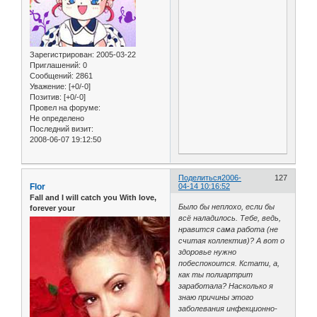
Зарегистрирован
: 2005-03-22
Приглашений:
0
Сообщений:
2861
Уважение:
[+0/-0]
Позитив:
[+0/-0]
Провел на форуме:
Не определено
Последний визит:
2008-06-07 19:12:50
Поделиться
2006-
127
Flor
04-14 10:16:52
Fall and I will catch you With love,
Было бы неплохо, если бы
forever your
всё наладилось. Тебе, ведь,
нравится сама работа (не
считая коллектив)? А вот о
здоровье нужно
побеспокоится. Кстати, а,
как ты полиартрит
заработала? Насколько я
знаю причины этого
заболевания инфекционно-