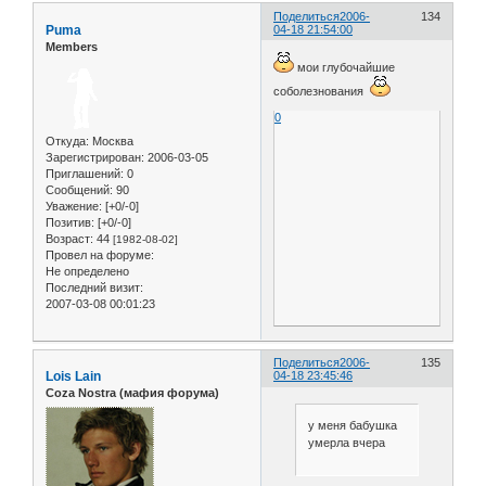
Поделиться
2006-
134
Puma
04-18 21:54:00
Members
мои глубочайшие
соболезнования
0
Откуда:
Москва
Зарегистрирован
: 2006-03-05
Приглашений:
0
Сообщений:
90
Уважение:
[+0/-0]
Позитив:
[+0/-0]
Возраст:
44
[1982-08-02]
Провел на форуме:
Не определено
Последний визит:
2007-03-08 00:01:23
Поделиться
2006-
135
Lois Lain
04-18 23:45:46
Coza Nostra (мафия форума)
у меня бабушка
умерла вчера