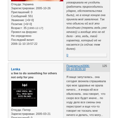
уговаривала не уходить
Откуда:
Украина
(работать прироходилось
Зарегистрирован
: 2005-10-26
ударно, обстоятельства
Приглашений:
0
были), но в конце концов она
Сообщений:
551
приняла моё заявление. Так
Уважение:
[+0/-0]
что объясни ей всё это
Позитив:
[+0/-0]
доходчиво (терять ведь уже
Возраст:
35
[1990-12-17]
Провел на форуме:
нечего)) и вообще это не её
Не определено
дело - это, ведь, твой
Последний визит:
характер, который её не
2006-11-10 19:57:22
касается (а сейчас тем
более).
0
Поделиться
2006-
125
Lenka
04-14 00:55:10
u live to do something for others
Я ваще запуталась.. она
not only for you
сегодня звонила спрашивала
про мое здоровье не орала
ничего... я вчера ей все
обьяснила.. она говорит, что
скоро все будет иначе... по
ходу дело все смены она
перестроит и еще что-то
Откуда:
Питер
говорит не тоскать мне
Зарегистрирован
: 2005-03-21
ничего и делать, что могу...
Приглашений:
0