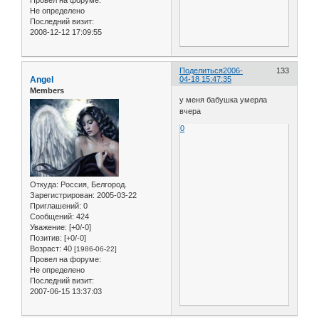
Не определено
Последний визит:
2008-12-12 17:09:55
Поделиться
2006-
133
Angel
04-18 15:47:35
Members
у меня бабушка умерла
вчера
0
Откуда:
Россия, Белгород.
Зарегистрирован
: 2005-03-22
Приглашений:
0
Сообщений:
424
Уважение:
[+0/-0]
Позитив:
[+0/-0]
Возраст:
40
[1986-06-22]
Провел на форуме:
Не определено
Последний визит:
2007-06-15 13:37:03