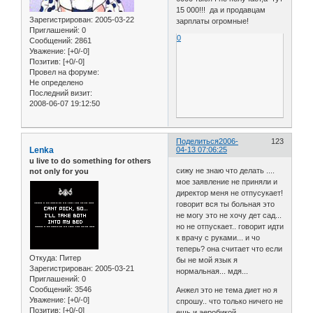
15 000!!! да и продавцам
Зарегистрирован
: 2005-03-22
зарплаты огромные!
Приглашений:
0
0
Сообщений:
2861
Уважение:
[+0/-0]
Позитив:
[+0/-0]
Провел на форуме:
Не определено
Последний визит:
2008-06-07 19:12:50
Поделиться
2006-
123
Lenka
04-13 07:06:25
u live to do something for others
сижу не знаю что делать ....
not only for you
мое заявление не приняли и
директор меня не отпусукает!
говорит вся ты больная это
не могу это не хочу дет сад...
но не отпускает.. говорит идти
к врачу с руками... и чо
теперь? она считает что если
Откуда:
Питер
бы не мой язык я
Зарегистрирован
: 2005-03-21
нормальная... мдя...
Приглашений:
0
Сообщений:
3546
Анжел это не тема диет но я
Уважение:
[+0/-0]
спрошу.. что только ничего не
Позитив:
[+0/-0]
ешь и аеробикой