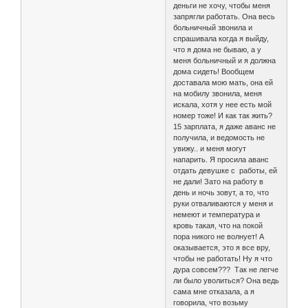
деньги не хочу, чтобы меня
запрягли работать. Она весь
больничный звонила и
спрашивала когда я выйду,
что я дома не бываю, а у
меня больничный и я должна
дома сидеть! Вообщем
доставала мою мать, она ей
на мобилу звонила, меня
искала, хотя у нее есть мой
номер тоже! И как так жить?
15 зарплата, я даже аванс не
получила, и ведомость не
увижу.. и меня могут
напарить. Я просила аванс
отдать девушке с работы, ей
не дали! Зато на работу в
день и ночь зовут, а то, что
руки отваливаются у меня и
немеют и температура и
кровь такая, что на покой
пора никого не волнует! А
оказывается, это я все вру,
чтобы не работать! Ну я что
дура совсем??? Так не легче
ли было уволиться? Она ведь
сама мне отказала, а я
говорила, что возьму