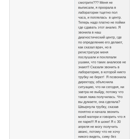
смотрите??? Меня не
выписали, я проорала в
лаборатории тщетно пол
часа, и поплелась в центр.
Теперь надо платно не пойми
где сдавать этот анализ. Я
звонила в наш
диагностический центр, где
по определению его делают,
как сказал врач, но в
регистратуре меня
послушали и похлопали
ушами, что таких анализов не
знают!! Сказали звонить в
лабораторию, в которой никто
трубку не берет! Я позвонила
директору, объяснила
ситуацию, что ни сегодня, ни
завтра не выйду, потому что
такая лажа получилась. Что
вы думаете, она сделала?
Швырнула трубку, сказав
понятно и начала звонить
моей матери и говорить что я
ее парю!!! Я в шоке! Я с 30
апреля не могу получить
аванс, потому что не хочу
никого видеть, сижу без