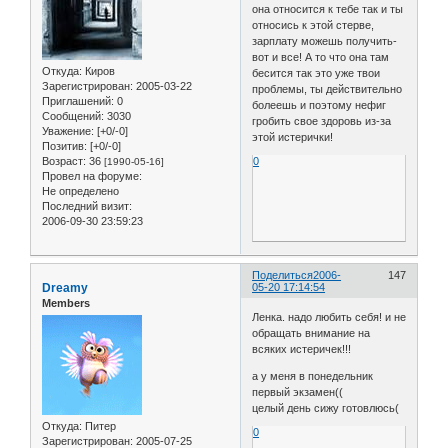
она относится к тебе так и ты
относись к этой стерве,
зарплату можешь получить-
вот и все! А то что она там
Откуда:
Киров
бесится так это уже твои
Зарегистрирован
: 2005-03-22
проблемы, ты действительно
Приглашений:
0
болеешь и поэтому нефиг
Сообщений:
3030
гробить свое здоровь из-за
Уважение:
[+0/-0]
этой истерички!
Позитив:
[+0/-0]
Возраст:
36
0
[1990-05-16]
Провел на форуме:
Не определено
Последний визит:
2006-09-30 23:59:23
Поделиться
2006-
147
Dreamy
05-20 17:14:54
Members
Ленка. надо любить себя! и не
обращать внимание на
всяких истеричек!!!
а у меня в понедельник
первый экзамен((
целый день сижу готовлюсь(
Откуда:
Питер
0
Зарегистрирован
: 2005-07-25