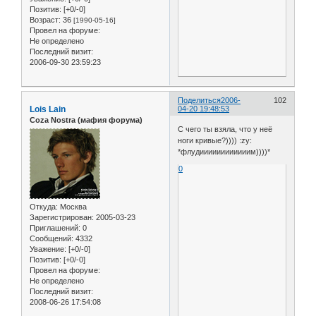
Позитив:
[+0/-0]
Возраст:
36
[1990-05-16]
Провел на форуме:
Не определено
Последний визит:
2006-09-30 23:59:23
Поделиться
2006-
102
Lois Lain
04-20 19:48:53
Coza Nostra (мафия форума)
С чего ты взяла, что у неё
ноги кривые?)))) :zy:
*флудиииииииииииим))))*
0
Откуда:
Москва
Зарегистрирован
: 2005-03-23
Приглашений:
0
Сообщений:
4332
Уважение:
[+0/-0]
Позитив:
[+0/-0]
Провел на форуме:
Не определено
Последний визит:
2008-06-26 17:54:08