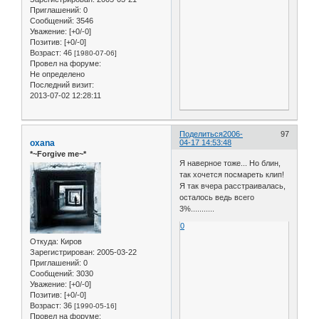
Приглашений:
0
Сообщений:
3546
Уважение:
[+0/-0]
Позитив:
[+0/-0]
Возраст:
46
[1980-07-06]
Провел на форуме:
Не определено
Последний визит:
2013-07-02 12:28:11
Поделиться
2006-
97
oxana
04-17 14:53:48
*~Forgive me~*
Я наверное тоже... Но блин,
так хочется посмареть клип!
Я так вчера расстраивалась,
осталось ведь всего
3%...........
0
Откуда:
Киров
Зарегистрирован
: 2005-03-22
Приглашений:
0
Сообщений:
3030
Уважение:
[+0/-0]
Позитив:
[+0/-0]
Возраст:
36
[1990-05-16]
Провел на форуме: