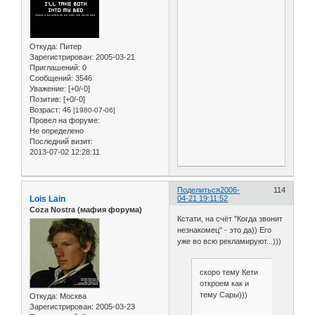
Откуда:
Питер
Зарегистрирован
: 2005-03-21
Приглашений:
0
Сообщений:
3546
Уважение:
[+0/-0]
Позитив:
[+0/-0]
Возраст:
46
[1980-07-06]
Провел на форуме:
Не определено
Последний визит:
2013-07-02 12:28:11
Поделиться
2006-
114
Lois Lain
04-21 19:11:52
Coza Nostra (мафия форума)
Кстати, на счёт "Когда звонит
незнакомец" - это да)) Его
уже во всю рекламируют...)))
скоро тему Кети
откроем как и
тему Сары)))
Откуда:
Москва
Зарегистрирован
: 2005-03-23