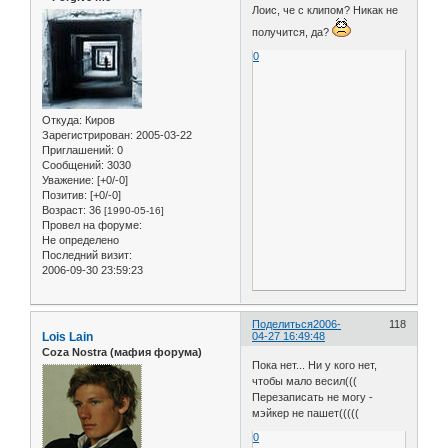
Лоис, че с клипом? Никак не
получится, да?
0
Откуда:
Киров
Зарегистрирован
: 2005-03-22
Приглашений:
0
Сообщений:
3030
Уважение:
[+0/-0]
Позитив:
[+0/-0]
Возраст:
36
[1990-05-16]
Провел на форуме:
Не определено
Последний визит:
2006-09-30 23:59:23
Поделиться
2006-
118
Lois Lain
04-27 16:49:48
Coza Nostra (мафия форума)
Пока нет... Ни у кого нет,
чтобы мало весил(((
Перезаписать не могу -
мэйкер не пашет(((((
0