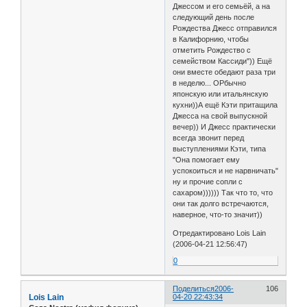
Джессом и его семьёй, а на
следующий день после
Рождества Джесс отправился
в Калифорнию, чтобы
отметить Рождество с
семейством Кассиди")) Ещё
они вместе обедают раза три
в неделю... ОРбычно
японскую или итальянскую
кухни))А ещё Кэти притащила
Джесса на свой выпускной
вечер)) И Джесс практически
всегда звонит перед
выступлениями Кэти, типа
"Она помогает ему
успокоиться и не нарвничать"
ну и прочие сопли с
сахаром)))))) Так что то, что
они так долго встречаются,
наверное, что-то значит))
Отредактировано Lois Lain
(2006-04-21 12:56:47)
0
Поделиться
2006-
106
Lois Lain
04-20 22:43:34