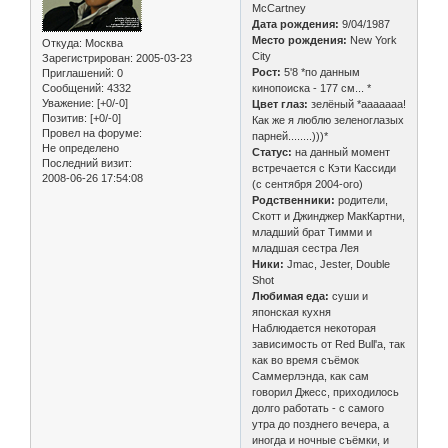
McCartney
Дата рождения:
9/04/1987
Место рождения:
New York
Откуда:
Москва
City
Зарегистрирован
: 2005-03-23
Рост:
5'8 *по данным
Приглашений:
0
Сообщений:
4332
кинопоиска - 177 см... *
Уважение:
[+0/-0]
Цвет глаз:
зелёный *ааааааа!
Позитив:
[+0/-0]
Как же я люблю зеленоглазых
Провел на форуме:
парней........)))*
Не определено
Статус:
на данный момент
Последний визит:
встречается с Кэти Кассиди
2008-06-26 17:54:08
(с сентября 2004-ого)
Родственники:
родители,
Скотт и Джинджер МакКартни,
младший брат Тимми и
младшая сестра Лея
Ники:
Jmac, Jester, Double
Shot
Любимая еда:
суши и
японская кухня
Наблюдается некоторая
зависимость от Red Bull'а, так
как во время съёмок
Саммерлэнда, как сам
говорил Джесс, приходилось
долго работать - с самого
утра до позднего вечера, а
иногда и ночные съёмки, и