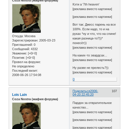
Coza Nostra (мафия форума)
Кэти а '7th heaven'
[реклама вместо картинки]
[реклама вместо картинки]
Вот так: Джесс парень на все
100%. Если надо, то и на
руках *ну и что, что на спине!
Откуда:
Москва
какая разница-то?))*
Зарегистрирован
: 2005-03-23
понесёт))
Приглашений:
0
[реклама вместо картинки]
Сообщений:
4332
Уважение:
[+0/-0]
На каких-то эвардсах...
Позитив:
[+0/-0]
[реклама вместо картинки]
Провел на форуме:
Не определено
Ну разве не прелесть?))
Последний визит:
[реклама вместо картинки]
2008-06-26 17:54:08
0
Поделиться
2006-
107
Lois Lain
04-20 22:45:20
Coza Nostra (мафия форума)
Пардон за отвратительное
качество...
[реклама вместо картинки]
[реклама вместо картинки]
[реклама вместо картинки]