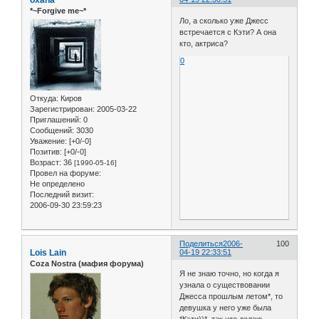
oxana
*~Forgive me~*
Ло, а сколько уже Джесс
встречается с Кэти? А она
кто, актриса?
0
Откуда:
Киров
Зарегистрирован
: 2005-03-22
Приглашений:
0
Сообщений:
3030
Уважение:
[+0/-0]
Позитив:
[+0/-0]
Возраст:
36
[1990-05-16]
Провел на форуме:
Не определено
Последний визит:
2006-09-30 23:59:23
Поделиться
2006-
100
Lois Lain
04-19 22:33:51
Coza Nostra (мафия форума)
Я не знаю точно, но когда я
узнала о существовании
Джесса прошлым летом*, то
девушка у него уже была
*Кэти))*, так что делаю