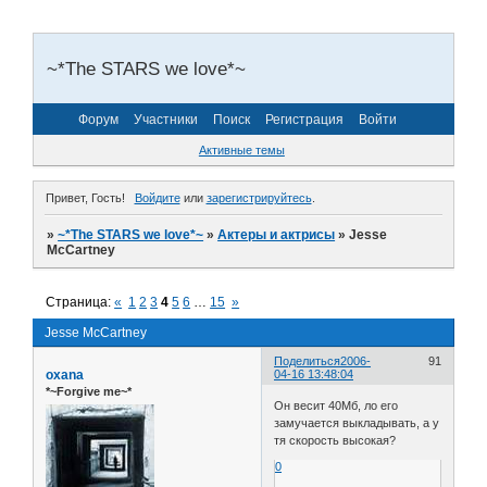
~*The STARS we love*~
Форум
Участники
Поиск
Регистрация
Войти
Активные темы
Привет, Гость!
Войдите
или
зарегистрируйтесь
.
»
~*The STARS we love*~
»
Актеры и актрисы
»
Jesse
McCartney
Страница:
«
1
2
3
4
5
6
…
15
»
Jesse McCartney
Поделиться
2006-
91
oxana
04-16 13:48:04
*~Forgive me~*
Он весит 40Мб, ло его
замучается выкладывать, а у
тя скорость высокая?
0