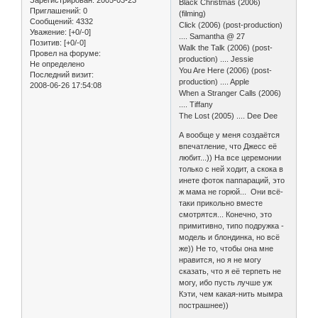
Зарегистрирован
: 2005-03-23
Black Christmas (2006)
Приглашений:
0
(filming)
Сообщений:
4332
Click (2006) (post-production)
Уважение:
[+0/-0]
.... Samantha @ 27
Позитив:
[+0/-0]
Walk the Talk (2006) (post-
Провел на форуме:
production) .... Jessie
Не определено
You Are Here (2006) (post-
Последний визит:
production) .... Apple
2008-06-26 17:54:08
When a Stranger Calls (2006)
.... Tiffany
The Lost (2005) .... Dee Dee
А вообще у меня создаётся
впечатление, что Джесс её
любит...)) На все церемонии
только с ней ходит, а скока в
инете фоток паппараций, это
ж мама не горюй... Они всё-
таки прикольно вместе
смотрятся... Конечно, это
примитивно, типо подружка -
модель и блондинка, но всё
же)) Не то, чтобы она мне
нравится, но я не могу
сказать, что я её терпеть не
могу, ибо пусть лучше уж
Кэти, чем какая-нить мымра
пострашнее))