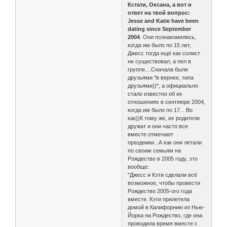
Кстати, Оксана, а вот и
ответ на твой вопрос:
Jesse and Katie have been
dating since September
2004
. Они познакомились,
когда им было по 15 лет,
Джесс тогда ещё как солист
не существовал, а пел в
группе....Сначала были
друзьями *в вернее, типа
друзьями))*, а официально
стало известно об их
отношениях в сентяюре 2004,
когда им было по 17... Во
как))К тому же, их родители
дружат и они часто все
вместе отмечают
праздники...А как они летали
по своим семьям на
Рождество в 2005 году, это
вообще:
"Джесс и Кэти сделали всё
возможное, чтобы провести
Рождество 2005-ого года
вместе. Кэти прилетела
домой в Калифорнию из Нью-
Йорка на Рождество, где она
проводила время вместе с