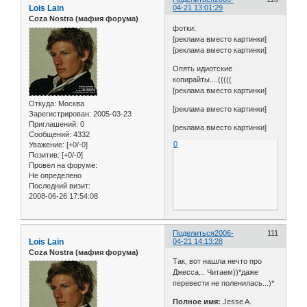
Lois Lain
04-21 13:01:29
Coza Nostra (мафия форума)
фотки:
[реклама вместо картинки]
[реклама вместо картинки]
Опять идиотские
копирайты....(((((
[реклама вместо картинки]
Откуда:
Москва
[реклама вместо картинки]
Зарегистрирован
: 2005-03-23
Приглашений:
0
[реклама вместо картинки]
Сообщений:
4332
0
Уважение:
[+0/-0]
Позитив:
[+0/-0]
Провел на форуме:
Не определено
Последний визит:
2008-06-26 17:54:08
Поделиться
2006-
111
Lois Lain
04-21 14:13:28
Coza Nostra (мафия форума)
Так, вот нашла нечто про
Джесса... Читаем))*даже
перевести не поленилась...)*
Полное имя:
Jesse A.