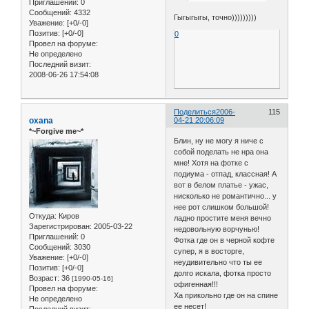
Приглашений:
0
Сообщений:
4332
Гыгыгыгы, точно)))))))))
Уважение:
[+0/-0]
Позитив:
[+0/-0]
0
Провел на форуме:
Не определено
Последний визит:
2008-06-26 17:54:08
Поделиться
2006-
115
oxana
04-21 20:06:09
*~Forgive me~*
Блин, ну не могу я ниче с
собой поделать не нра она
мне! Хотя на фотке с
подиума - отпад, классная! А
вот в белом платье - ужас,
нисколько не романтично... у
нее рот слишком большой!
Откуда:
Киров
ладно простите меня вечно
Зарегистрирован
: 2005-03-22
недовольную ворчунью!
Приглашений:
0
Фотка где он в черной кофте
Сообщений:
3030
супер, я в восторге,
Уважение:
[+0/-0]
неудивительно что ты ее
Позитив:
[+0/-0]
долго искала, фотка просто
Возраст:
36
[1990-05-16]
офигенная!!!
Провел на форуме:
Ха прикольно где он на спине
Не определено
ее несет!