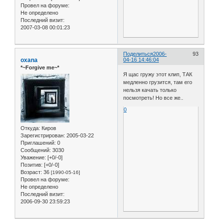
Провел на форуме:
Не определено
Последний визит:
2007-03-08 00:01:23
Поделиться
2006-
93
oxana
04-16 14:46:04
*~Forgive me~*
Я щас гружу этот клип, ТАК
медленно грузится, там его
нельзя качать только
посмотреть! Но все же..
0
Откуда:
Киров
Зарегистрирован
: 2005-03-22
Приглашений:
0
Сообщений:
3030
Уважение:
[+0/-0]
Позитив:
[+0/-0]
Возраст:
36
[1990-05-16]
Провел на форуме:
Не определено
Последний визит:
2006-09-30 23:59:23