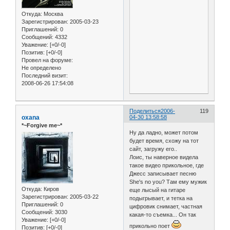
Откуда:
Москва
Зарегистрирован
: 2005-03-23
Приглашений:
0
Сообщений:
4332
Уважение:
[+0/-0]
Позитив:
[+0/-0]
Провел на форуме:
Не определено
Последний визит:
2008-06-26 17:54:08
Поделиться
2006-
119
oxana
04-30 13:58:58
*~Forgive me~*
Ну да ладно, может потом
будет время, схожу на тот
сайт, загружу его..
Лоис, ты наверное видела
такое видео прикольное, где
Джесс записывает песню
She's no you? Там ему мужик
Откуда:
Киров
еще лысый на гитаре
Зарегистрирован
: 2005-03-22
подыгрывает, и тетка на
Приглашений:
0
цифровик снимает, частная
Сообщений:
3030
какая-то съемка... Он так
Уважение:
[+0/-0]
прикольно поет
Позитив:
[+0/-0]