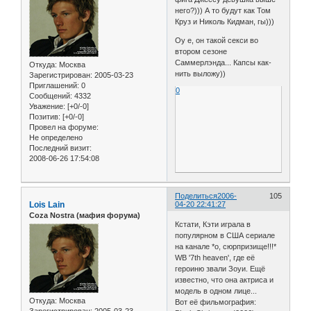
него?))) А то будут как Том
Круз и Николь Кидман, гы)))
Оу е, он такой секси во
втором сезоне
Саммерлэнда... Капсы как-
Откуда:
Москва
нить выложу))
Зарегистрирован
: 2005-03-23
Приглашений:
0
0
Сообщений:
4332
Уважение:
[+0/-0]
Позитив:
[+0/-0]
Провел на форуме:
Не определено
Последний визит:
2008-06-26 17:54:08
Поделиться
2006-
105
Lois Lain
04-20 22:41:27
Coza Nostra (мафия форума)
Кстати, Кэти играла в
популярном в США сериале
на канале *о, сюрпризище!!!*
WB '7th heaven', где её
героиню звали Зоуи. Ещё
известно, что она актриса и
модель в одном лице...
Откуда:
Москва
Вот её фильмография: