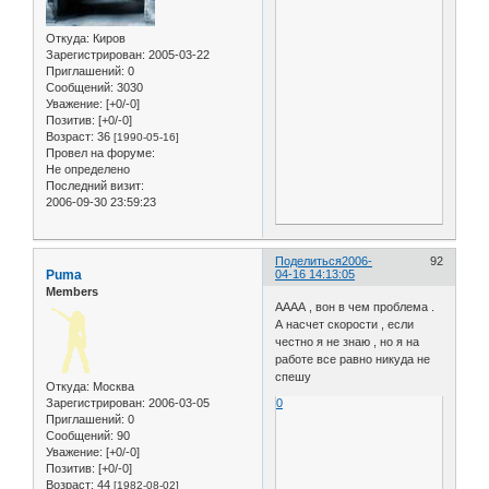
Откуда:
Киров
Зарегистрирован
: 2005-03-22
Приглашений:
0
Сообщений:
3030
Уважение:
[+0/-0]
Позитив:
[+0/-0]
Возраст:
36
[1990-05-16]
Провел на форуме:
Не определено
Последний визит:
2006-09-30 23:59:23
Поделиться
2006-
92
Puma
04-16 14:13:05
Members
АААА , вон в чем проблема .
А насчет скорости , если
честно я не знаю , но я на
работе все равно никуда не
спешу
Откуда:
Москва
0
Зарегистрирован
: 2006-03-05
Приглашений:
0
Сообщений:
90
Уважение:
[+0/-0]
Позитив:
[+0/-0]
Возраст:
44
[1982-08-02]