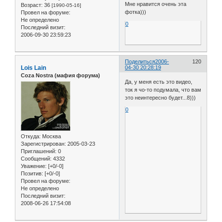
Мне нравится очень эта
Возраст:
36
[1990-05-16]
фотка)))
Провел на форуме:
Не определено
0
Последний визит:
2006-09-30 23:59:23
Поделиться
2006-
120
Lois Lain
04-30 20:28:19
Coza Nostra (мафия форума)
Да, у меня есть это видео,
ток я чо-то подумала, что вам
это неинтересно будет...8)))
0
Откуда:
Москва
Зарегистрирован
: 2005-03-23
Приглашений:
0
Сообщений:
4332
Уважение:
[+0/-0]
Позитив:
[+0/-0]
Провел на форуме:
Не определено
Последний визит:
2008-06-26 17:54:08