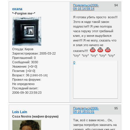
Поделиться
2006-
94
oxana
04-16 14:59:14
*~Forgive me~*
Я готова убить просто всех!!!
Ээто ж надо такой закон
подлости!!! Я уже полтора
часа гнружу этот гребаный
клип, и у меня вырубился
инет!!! Я не могу, сказать что
я злая это ничего не
Откуда:
Киров
сказать!!!!
Зарегистрирован
: 2005-03-22
*cry* *cry* *cry* *cry* *cry*
Приглашений:
0
Сообщений:
3030
0
Уважение:
[+0/-0]
Позитив:
[+0/-0]
Возраст:
36
[1990-05-16]
Провел на форуме:
Не определено
Последний визит:
2006-09-30 23:59:23
Поделиться
2006-
95
Lois Lain
04-16 18:01:01
Coza Nostra (мафия форума)
Так, всё с вами ясно... Ок,
завтра попробую закачать на
сервер, ибо сегодня уже нет