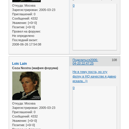
Откуда:
Москва
0
Зарегистрирован
: 2005-03-23
Приглашений:
0
Сообщений:
4332
Уважение:
[+0/-0]
Позитив:
[+0/-0]
Провел на форуме:
Не определено
Последний визит:
2008-06-26 17:54:08
Поделиться
2006-
108
Lois Lain
04-20 22:47:25
Coza Nostra (мафия форума)
Не в тему поста, но эту
фотку в HQ качестве я давно
искала...))
0
Откуда:
Москва
Зарегистрирован
: 2005-03-23
Приглашений:
0
Сообщений:
4332
Уважение:
[+0/-0]
Позитив:
[+0/-0]