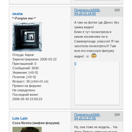
Поделиться
2006-
103
oxana
04-20 21:14:50
*~Forgive me~*
А там на фотке где Джэсс без
грима видно!
Блин я тут посмотрела в
каком косюмчике он в
Саммерлэнде, классно! Я так
захотела посмотреть!!! Там
всю его классную фигурку
Откуда:
Киров
видно! :o:
Зарегистрирован
: 2005-03-22
0
Приглашений:
0
Сообщений:
3030
Уважение:
[+0/-0]
Позитив:
[+0/-0]
Возраст:
36
[1990-05-16]
Провел на форуме:
Не определено
Последний визит:
2006-09-30 23:59:23
Поделиться
2006-
104
Lois Lain
04-20 21:37:56
Coza Nostra (мафия форума)
Ну, она тоже не модель... На
фига Джессу девушка выше