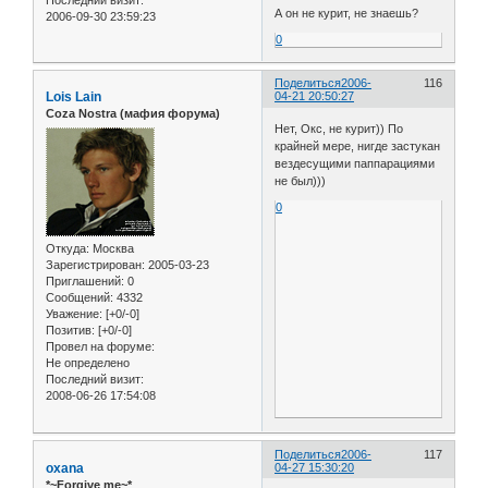
Последний визит:
А он не курит, не знаешь?
2006-09-30 23:59:23
0
Поделиться
2006-
116
Lois Lain
04-21 20:50:27
Coza Nostra (мафия форума)
Нет, Окс, не курит)) По
крайней мере, нигде застукан
вездесущими паппарациями
не был)))
0
Откуда:
Москва
Зарегистрирован
: 2005-03-23
Приглашений:
0
Сообщений:
4332
Уважение:
[+0/-0]
Позитив:
[+0/-0]
Провел на форуме:
Не определено
Последний визит:
2008-06-26 17:54:08
Поделиться
2006-
117
oxana
04-27 15:30:20
*~Forgive me~*