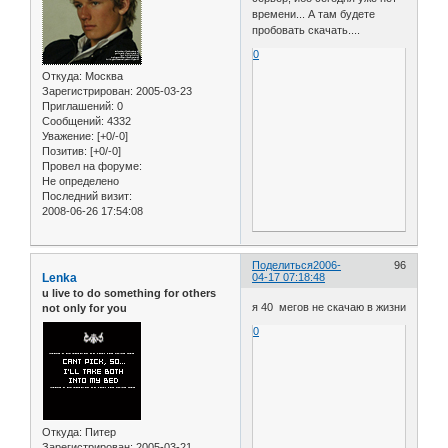
времени... А там будете
пробовать скачать....
0
Откуда:
Москва
Зарегистрирован
: 2005-03-23
Приглашений:
0
Сообщений:
4332
Уважение:
[+0/-0]
Позитив:
[+0/-0]
Провел на форуме:
Не определено
Последний визит:
2008-06-26 17:54:08
Поделиться
2006-
96
Lenka
04-17 07:18:48
u live to do something for others
я 40 мегов не скачаю в жизни
not only for you
0
Откуда:
Питер
Зарегистрирован
: 2005-03-21