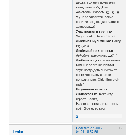
держаться ему помогали
каппучино и Ред Бул...
Алкоголик, словом))))))))))))
:zy: Ибо энергетические
напитки вредны для вашего
здоровья...))
Участвовал в группах:
Sugar beats, Dream Street
Любимая мультяшка:
Porky
Pig (WB)
Любимый вид спорта:
бейсбол *америкнец....))))*
Любимый цвет:
оранжевый
Больше всего ненавидит
звук, когда девчонки точат
ногти *поправьте, если
неправильно: Girls filing their
nails*
На данный момент
снимается в:
Keith (где
играет Keith'а)
Называет стиль, в ко тором
поёт Blue eyed soul
0
Поделиться
2006-
112
Lenka
04-21 18:57:56