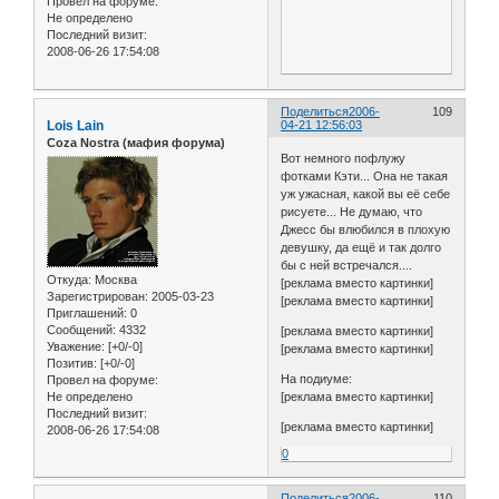
Провел на форуме:
Не определено
Последний визит:
2008-06-26 17:54:08
Поделиться
2006-
109
Lois Lain
04-21 12:56:03
Coza Nostra (мафия форума)
Вот немного пофлужу
фотками Кэти... Она не такая
уж ужасная, какой вы её себе
рисуете... Не думаю, что
Джесс бы влюбился в плохую
девушку, да ещё и так долго
бы с ней встречался....
Откуда:
Москва
[реклама вместо картинки]
Зарегистрирован
: 2005-03-23
[реклама вместо картинки]
Приглашений:
0
Сообщений:
4332
[реклама вместо картинки]
Уважение:
[+0/-0]
[реклама вместо картинки]
Позитив:
[+0/-0]
На подиуме:
Провел на форуме:
[реклама вместо картинки]
Не определено
Последний визит:
[реклама вместо картинки]
2008-06-26 17:54:08
0
Поделиться
2006-
110