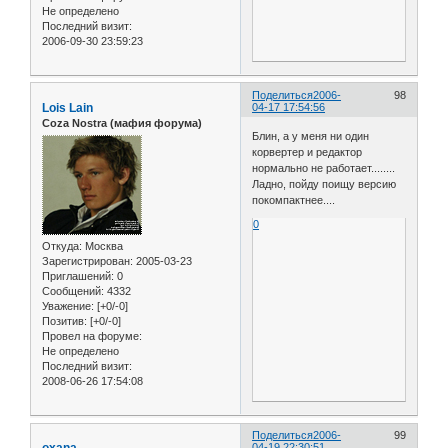
Не определено
Последний визит:
2006-09-30 23:59:23
Поделиться
2006-
98
Lois Lain
04-17 17:54:56
Coza Nostra (мафия форума)
Блин, а у меня ни один
корвертер и редактор
нормально не работает........
Ладно, пойду поищу версию
покомпактнее....
0
Откуда:
Москва
Зарегистрирован
: 2005-03-23
Приглашений:
0
Сообщений:
4332
Уважение:
[+0/-0]
Позитив:
[+0/-0]
Провел на форуме:
Не определено
Последний визит:
2008-06-26 17:54:08
Поделиться
2006-
99
04-19 22:30:51