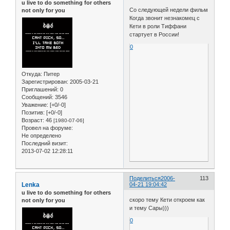
u live to do something for others
Со следующей недели фильм
not only for you
Когда звонит незнакомец с
Кети в роли Тиффани
стартует в России!
0
Откуда:
Питер
Зарегистрирован
: 2005-03-21
Приглашений:
0
Сообщений:
3546
Уважение:
[+0/-0]
Позитив:
[+0/-0]
Возраст:
46
[1980-07-06]
Провел на форуме:
Не определено
Последний визит:
2013-07-02 12:28:11
Поделиться
2006-
113
Lenka
04-21 19:04:42
u live to do something for others
скоро тему Кети откроем как
not only for you
и тему Сары)))
0