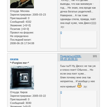
выводы, что как минимум -
год.... Не знаю, она вроде как
Откуда:
Москва
дочка богатых родителей...
Зарегистрирован
: 2005-03-23
Наверное... А так тоже
Приглашений:
0
однажды спела, правда, поёт
Сообщений:
4332
она ещё хуже, чем Джесс)))))
Уважение:
[+0/-0]
:zy:
Позитив:
[+0/-0]
Провел на форуме:
0
Не определено
Последний визит:
2008-06-26 17:54:08
Поделиться
2006-
101
oxana
04-20 16:06:31
*~Forgive me~*
Гыы-гы!!! Ну Джэсс не так уж
и плохо поет! Обычно... Но
если она поет хуже...
блин почему мне она так
неприятна... И вообще у нее
ноги кривые!
:zy:
Откуда:
Киров
0
Зарегистрирован
: 2005-03-22
Приглашений:
0
Сообщений:
3030
Уважение:
[+0/-0]