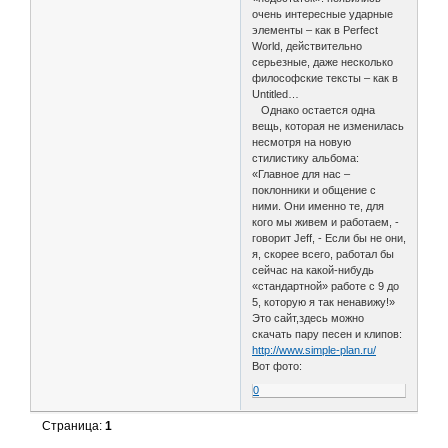
очень интересные ударные
элементы – как в Perfect
World, действительно
серьезные, даже несколько
философские тексты – как в
Untitled…
Однако остается одна
вещь, которая не изменилась
несмотря на новую
стилистику альбома:
«Главное для нас –
поклонники и общение с
ними. Они именно те, для
кого мы живем и работаем, -
говорит Jeff, - Если бы не они,
я, скорее всего, работал бы
сейчас на какой-нибудь
«стандартной» работе с 9 до
5, которую я так ненавижу!»
Это сайт,здесь можно
скачать пару песен и клипов:
http://www.simple-plan.ru/
Вот фото:
0
Страница:
1