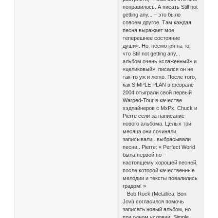
понравилось. А писать Still not
getting any... – это было
совсем другое. Там каждая
песня выражает мое
теперешнее состояние
души». Но, несмотря на то,
что Still not getting any...
альбом очень «слаженный» и
«целиковый», писался он не
так-то уж и легко. После того,
как SIMPLE PLAN в феврале
2004 отыграли свой первый
Warped-Tour в качестве
хэдлайнеров с MxPx, Chuck и
Pierre сели за написание
нового альбома. Целых три
месяца они сочиняли,
записывали.. выбрасывали
песни.. Pierre: « Perfect World
была первой по –
настоящему хорошей песней,
после которой качественные
мелодии и тексты повалились
градом! »
Bob Rock (Metallica, Bon
Jovi) согласился помочь
записать новый альбом, но
при одном условии: Simple