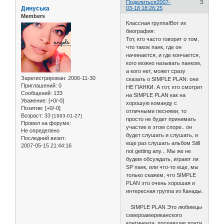
Поделиться
2007-
3
Динуська
03-18 18:26:25
Members
Классная группа!Вот их
биография:
Тот, кто часто говорит о том,
что такое панк, где он
начинается, и где кончается,
кого можно называть панком,
а кого нет, может сразу
Зарегистрирован
: 2006-11-30
сказать о SIMPLE PLAN: они
Приглашений:
0
НЕ ПАНКИ. А тот, кто смотрит
Сообщений:
133
на SIMPLE PLAN как на
Уважение:
[+0/-0]
хорошую команду с
Позитив:
[+0/-0]
отличными песнями, то
Возраст:
33
[1993-01-27]
просто не будет принимать
Провел на форуме:
участие в этом споре.. он
Не определено
будет слушать и слушать, и
Последний визит:
еще раз слушать альбом Still
2007-05-15 21:44:16
not getting any... Мы же не
будем обсуждать, играют ли
SP панк, или что-то еще, мы
только скажем, что SIMPLE
PLAN это очень хорошая и
интересная группа из Канады.
SIMPLE PLAN Это любимцы
североамериканского
континента, продавшие почти