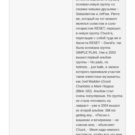
основал новую группу со
своими новыми друзьями –
Sebastien’ом и Jeff’ом. Pierre
же, который на тот момент
являлся солистом и соло-
гитаристом RESET, перешел
в новую группу Chuck’a,
перетащив с собой туда же и
басиста RESET – David’a: так
была основана группа
SIMPLE PLAN. Уже в 2003
вышел первый альбом
группы – No pads, no
helmets... just balls, в записи
которого принимали участие
такие известные музыканты,
как Joel Madden (Good
Charlotte) и Mark Hoppus
(Blink-182). Альбом стал
очень популярным. Но группа
не стала «почивать на
лаврах» - уже в 2004 вышел
их второй альбом: Still not
getting any... «Песни о
машинах и вечеринках – не
совсем мое, - объясняет
Chuck, - Меня надо немного
растрясти, чтобы все это мне