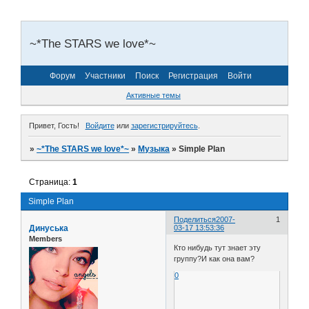
~*The STARS we love*~
Форум
Участники
Поиск
Регистрация
Войти
Активные темы
Привет, Гость!
Войдите
или
зарегистрируйтесь
.
»
~*The STARS we love*~
»
Музыка
»
Simple Plan
Страница:
1
Simple Plan
Поделиться
2007-
1
Динуська
03-17 13:53:36
Members
Кто нибудь тут знает эту
группу?И как она вам?
0