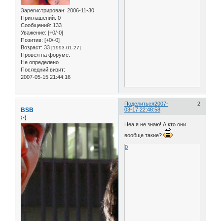
Зарегистрирован
: 2006-11-30
Приглашений:
0
Сообщений:
133
Уважение:
[+0/-0]
Позитив:
[+0/-0]
Возраст:
33
[1993-01-27]
Провел на форуме:
Не определено
Последний визит:
2007-05-15 21:44:16
Поделиться
2007-
2
BSB
03-17 22:48:58
:-)
Неа я не знаю! А кто они
вообще такие?
0