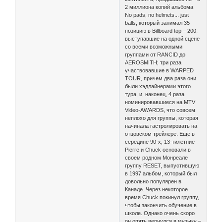
2 миллиона копий альбома
No pads, no helmets... just
balls, который занимал 35
позицию в Billboard top – 200;
выступавшие на одной сцене
со всеми возможными
группами от RANCID до
AEROSMITH; три раза
участвовавшие в WARPED
TOUR, причем два раза они
были хэдлайнерами этого
тура, и, наконец, 4 раза
номинировавшиеся на MTV
Video-AWARDS, что совсем
неплохо для группы, которая
начинала гастролировать на
отцовском трейлере. Еще в
середине 90-х, 13-тилетние
Pierre и Chuck основали в
своем родном Монреале
группу RESET, выпустившую
в 1997 альбом, который был
довольно популярен в
Канаде. Через некоторое
время Chuck покинул группу,
чтобы закончить обучение в
школе. Однако очень скоро
он опять вернулся в музыку –