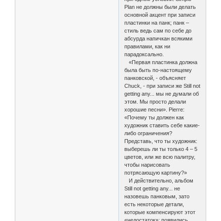
Plan не должны были делать
основной акцент при записи
пластинки на панк; панк –
стиль ведь сам по себе до
абсурда напичкан всякими
правилами, как ни
парадоксально.
«Первая пластинка должна
была быть по-настоящему
панковской, - объясняет
Chuck, - при записи же Still not
getting any... мы не думали об
этом. Мы просто делали
хорошие песни». Pierre:
«Почему ты должен как
художник ставить себе какие-
либо ограничения?
Представь, что ты художник:
выберешь ли ты только 4 – 5
цветов, или же всю палитру,
чтобы нарисовать
потрясающую картину?»
И действительно, альбом
Still not getting any... не
назовешь панковым, зато
есть некоторые детали,
которые компенсируют этот
«недостаток»: появились